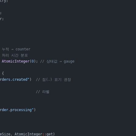
try;
;
r;
/ 누적 → counter
/ 처리 시간 분포
 AtomicInteger
(
0
); 
// 상태값 → gauge
 {
rders.created"
)  
// 점(.) 표기 권장
                 
// 라벨
rder.processing"
)
eSize, AtomicInteger
::
get)