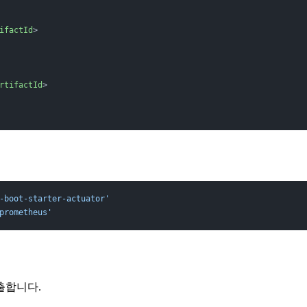
ifactId
>
rtifactId
>
-boot-starter-actuator'
prometheus'
출합니다.