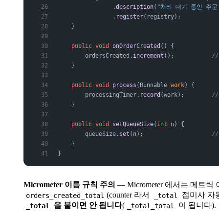
                .
description
(
"처리 대기 중인 주문
                .
register
(registry);
    }
    public
 void
 onOrderCreated
() {
        ordersCreated.
increment
();           
/
    }
    public
 void
 process
(Runnable 
work
) {
        processingTimer.
record
(work);        
/
    }
    public
 void
 setQueueSize
(
int
 n
) {
        queueSize.
set
(n);                    
/
    }
}
Micrometer 이름 규칙 주의
— Micrometer 에서는 메트릭
(counter 라서
접미사 자동
orders_created_total
_total
을 붙이면 안 됩니다
(
이 됩니다).
_total
_total_total