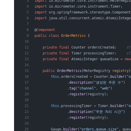
import
 io.micrometer.core.instrument.MeterRegis
import
 io.micrometer.core.instrument.Timer;
import
 org.springframework.stereotype.Component
import
 java.util.concurrent.atomic.AtomicIntege
@
Component
public
 class
 OrderMetrics
 {
    private
 final
 Counter
 ordersCreated;     
/
    private
 final
 Timer
 processingTimer;     
/
    private
 final
 AtomicInteger
 queueSize
 =
 new
    public
 OrderMetrics
(MeterRegistry 
registry
)
        this
.ordersCreated 
=
 Counter.
builder
(
"o
                .
description
(
"생성된 주문 수"
)
                .
tag
(
"channel"
, 
"web"
)         
                .
register
(registry);
        this
.processingTimer 
=
 Timer.
builder
(
"o
                .
description
(
"주문 처리 시간"
)
                .
register
(registry);
        Gauge.
builder
(
"orders.queue.size"
, queu