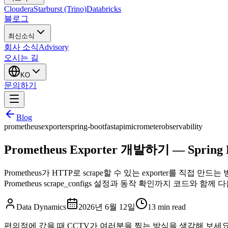
Cloudera
Starburst (Trino)
Databricks
블로그
최신소식
회사 소식
Advisory
오시는 길
KO
문의하기
Blog
prometheus
exporter
spring-boot
fastapi
micrometer
observability
Prometheus Exporter 개발하기 — Spring
Prometheus가 HTTP로 scrape할 수 있는 exporter를 직접 만드는 방법을
Prometheus scrape_configs 설정과 동작 확인까지 코드와 함께 
Data Dynamics
2026년 6월 12일
13
min read
편의점에 갔을 때 CCTV가 여러분을 찍는 방식을 생각해 보세요.