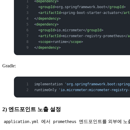
<
dependency
>
  <
groupId
>org.springframework.boot</
groupId
>
  <
artifactId
>spring-boot-starter-actuator</
art
</
dependency
>
<
dependency
>
  <
groupId
>io.micrometer</
groupId
>
  <
artifactId
>micrometer-registry-prometheus</
a
  <
scope
>runtime</
scope
>
</
dependency
>
Gradle:
implementation 
'org.springframework.boot:spring
runtimeOnly 
'io.micrometer:micrometer-registry-
2) 엔드포인트 노출 설정
에서
엔드포인트를 외부에 노
application.yml
prometheus