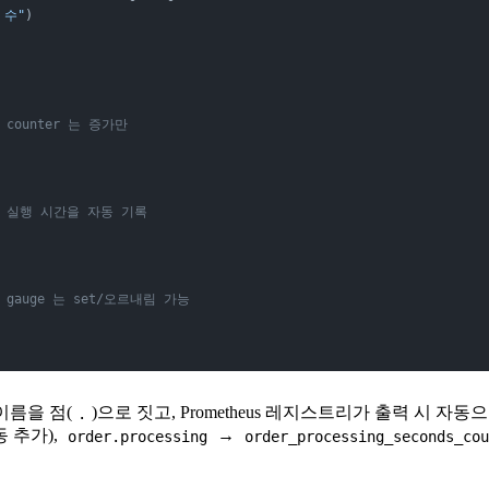
 수"
)
/ counter 는 증가만
/ 실행 시간을 자동 기록
/ gauge 는 set/오르내림 가능
 이름을 점(
)으로 짓고, Prometheus 레지스트리가 출력 시 자
.
 추가),
→
order.processing
order_processing_seconds_co