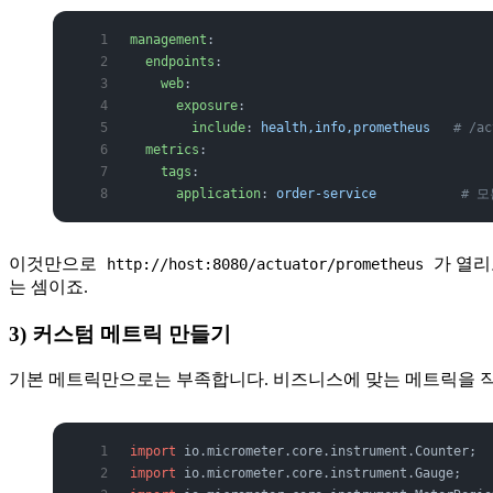
management
:
  endpoints
:
    web
:
      exposure
:
        include
: 
health,info,prometheus
   # /a
  metrics
:
    tags
:
      application
: 
order-service
           #
이것만으로
가 열리고
http://host:8080/actuator/prometheus
는 셈이죠.
3) 커스텀 메트릭 만들기
기본 메트릭만으로는 부족합니다. 비즈니스에 맞는 메트릭을 직
import
 io.micrometer.core.instrument.Counter;
import
 io.micrometer.core.instrument.Gauge;