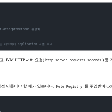
ctuator/prometheus 활성화
 모든 메트릭에 application 라벨 부여
, JVM·HTTP 서버 요청(
) 등
http_server_requests_seconds
접 만들어야 할 때가 있습니다.
를 주입받아 Coun
MeterRegistry