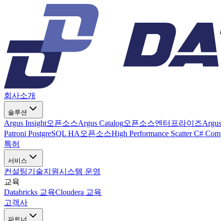
회사소개
솔루션
Argus Insight
오픈소스
Argus Catalog
오픈소스
엔터프라이즈
Argu
Patroni PostgreSQL HA
오픈소스
High Performance Scatter C# Com
특허
서비스
컨설팅
기술지원
시스템 운영
교육
Databricks 교육
Cloudera 교육
고객사
파트너