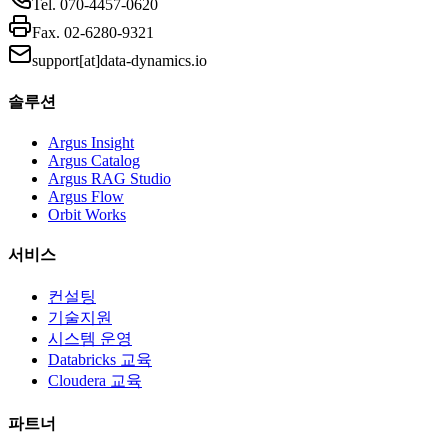
Tel.
070-4457-0620
Fax.
02-6280-9321
support[at]data-dynamics.io
솔루션
Argus Insight
Argus Catalog
Argus RAG Studio
Argus Flow
Orbit Works
서비스
컨설팅
기술지원
시스템 운영
Databricks 교육
Cloudera 교육
파트너