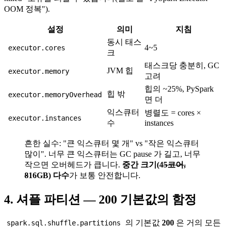
OOM 정복").
설정
의미
지침
동시 태스
4~5
executor.cores
크
태스크당 충분히, GC
JVM 힙
executor.memory
고려
힙의 ~25%, PySpark
힙 밖
executor.memoryOverhead
면 더
익스큐터
병렬도 = cores ×
executor.instances
수
instances
흔한 실수: "큰 익스큐터 몇 개" vs "작은 익스큐터
많이". 너무 큰 익스큐터는 GC pause 가 길고, 너무
작으면 오버헤드가 큽니다.
중간 크기(4
5코어,
8
16GB) 다수
가 보통 안전합니다.
4. 셔플 파티션 — 200 기본값의 함정
의 기본값
200
은 거의 모든
spark.sql.shuffle.partitions