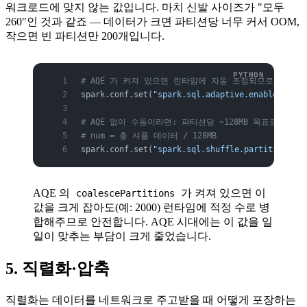
워크로드에 맞지 않는 값입니다. 마치 신발 사이즈가 "모두
260"인 것과 같죠 — 데이터가 크면 파티션당 너무 커서 OOM,
작으면 빈 파티션만 200개입니다.
# AQE 가 켜져 있으면 런타임에 자동 조정되므로 기본값
spark.conf.set(
"spark.sql.adaptive.enabled"
, 
"t
# AQE 없이 수동이라면: 파티션당 ~128MB 목표로
# num = 총 셔플 데이터 / 128MB
spark.conf.set(
"spark.sql.shuffle.partitions"
, 
AQE 의
가 켜져 있으면 이
coalescePartitions
값을 크게 잡아도(예: 2000) 런타임에 적정 수로 병
합해주므로 안전합니다. AQE 시대에는 이 값을 일
일이 맞추는 부담이 크게 줄었습니다.
5. 직렬화·압축
직렬화는 데이터를 네트워크로 주고받을 때 어떻게 포장하는