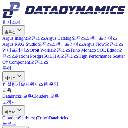
회사소개
솔루션
Argus Insight
오픈소스
Argus Catalog
오픈소스
엔터프라이즈
Argus RAG Studio
오픈소스
엔터프라이즈
Argus Flow
오픈소스
엔터프라이즈
Orbit Works
오픈소스
Trino Monaco SQL Editor
오
픈소스
Patroni PostgreSQL HA
오픈소스
High Performance Scatter
C# Component
오픈소스
특허
서비스
컨설팅
기술지원
시스템 운영
교육
Databricks 교육
Cloudera 교육
고객사
파트너
Cloudera
Starburst (Trino)
Databricks
블로그