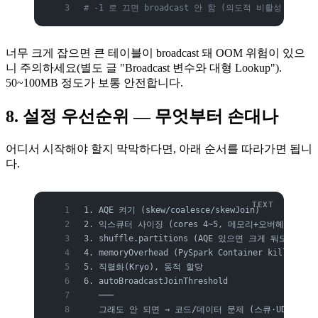
# -1 로 끄면 broadcast 안 함 (의도적 비활성 시)
너무 크게 잡으면 큰 테이블이 broadcast 돼 OOM 위험이 있으
니 주의하세요(별도 글 "Broadcast 변수와 대형 Lookup").
50~100MB 정도가 보통 안전합니다.
8. 설정 우선순위 — 무엇부터 손대나
어디서 시작해야 할지 막막하다면, 아래 순서를 따라가면 됩니
다.
1. AQE 켜기 (skew/coalesce/skewJoin)      
2. 익스큐터 사이징 (cores 4~5, 메모리+오버헤드)
3. shuffle.partitions (AQE 있으면 크게 둬도 OK)
4. memoryOverhead (PySpark Container killed 대
5. 직렬화(Kryo), 동적 할당
6. autoBroadcastJoinThreshold
   ───
   그래도 안 되면 → 코드/데이터 문제 (스큐·UDF·작은