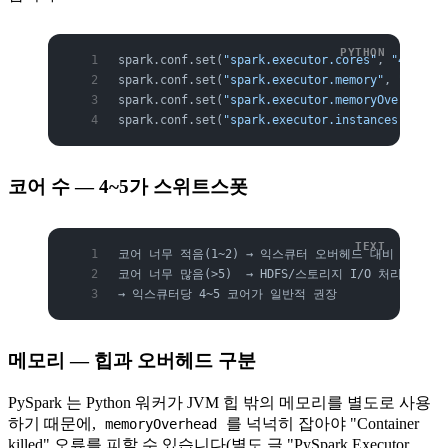
spark.conf.set(
"spark.executor.cores"
, 
"4"
)    
spark.conf.set(
"spark.executor.memory"
, 
"8g"
)  
spark.conf.set(
"spark.executor.memoryOverhead"
,
spark.conf.set(
"spark.executor.instances"
, 
"20"
코어 수 — 4~5가 스위트스폿
코어 너무 적음(1~2) → 익스큐터 오버헤드 대비 비효율
코어 너무 많음(>5)  → HDFS/스토리지 I/O 처리량 저하
→ 익스큐터당 4~5 코어가 일반적 권장
메모리 — 힙과 오버헤드 구분
PySpark 는 Python 워커가 JVM 힙 밖의 메모리를 별도로 사용
하기 때문에,
를 넉넉히 잡아야 "Container
memoryOverhead
killed" 오류를 피할 수 있습니다(별도 글 "PySpark Executor