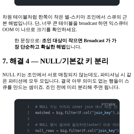
차원 테이블처럼 한쪽이 작은 별-스키마 조인에서 스큐의 근
본 해법입니다. 단, 너무 큰 테이블을 broadcast 하면 익스큐터
OOM 이 나므로 크기를 확인하세요.
한 문장으로:
조인 대상이 작으면 Broadcast 가 가
장 단순하고 확실한 해법
입니다.
7. 해결 4 — NULL/기본값 키 분리
NULL 키는 조인에서 서로 매칭되지 않는데도, 파티셔닝 시 같
은 파티션에 모두 모입니다. 결국 아무 의미도 없는 행들이 스
큐를 만드는 셈이죠. 조인 전에 미리 분리해 주면 됩니다.
# NULL 키는 어차피 inner join 에서 매칭 안 되므로
matched 
=
 big.filter(F.col(
"join_key"
).isNotNul
# NULL 행이 결과에 필요하면(outer) 따로 처리 후 uni
null_rows 
=
 big.filter(F.col(
"join_key"
).isNull