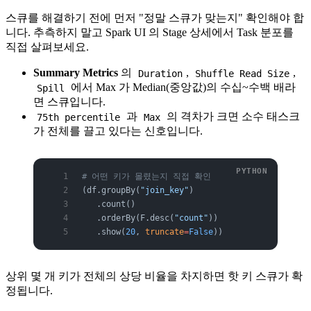
스큐를 해결하기 전에 먼저 "정말 스큐가 맞는지" 확인해야 합
니다. 추측하지 말고 Spark UI 의 Stage 상세에서 Task 분포를
직접 살펴보세요.
Summary Metrics
의
,
,
Duration
Shuffle Read Size
에서 Max 가 Median(중앙값)의 수십~수백 배라
Spill
면 스큐입니다.
과
의 격차가 크면 소수 태스크
75th percentile
Max
가 전체를 끌고 있다는 신호입니다.
# 어떤 키가 몰렸는지 직접 확인
(df.groupBy(
"join_key"
)
   .count()
   .orderBy(F.desc(
"count"
))
   .show(
20
, 
truncate
=
False
))
상위 몇 개 키가 전체의 상당 비율을 차지하면 핫 키 스큐가 확
정됩니다.