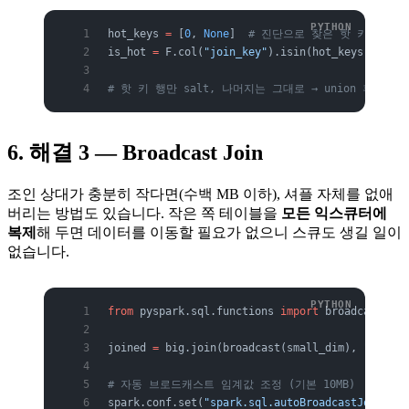
hot_keys 
=
 [
0
, 
None
]  
# 진단으로 찾은 핫 키
is_hot 
=
 F.col(
"join_key"
).isin(hot_keys)
# 핫 키 행만 salt, 나머지는 그대로 → union 후 조
6. 해결 3 — Broadcast Join
조인 상대가 충분히 작다면(수백 MB 이하), 셔플 자체를 없애
버리는 방법도 있습니다. 작은 쪽 테이블을
모든 익스큐터에
복제
해 두면 데이터를 이동할 필요가 없으니 스큐도 생길 일이
없습니다.
from
 pyspark.sql.functions 
import
 broadcast
joined 
=
 big.join(broadcast(small_dim), 
"join_k
# 자동 브로드캐스트 임계값 조정 (기본 10MB)
spark.conf.set(
"spark.sql.autoBroadcastJoinThre