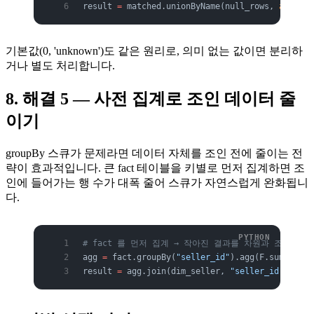
result 
=
 matched.unionByName(null_rows, 
allowMi
기본값(0, 'unknown')도 같은 원리로, 의미 없는 값이면 분리하
거나 별도 처리합니다.
8. 해결 5 — 사전 집계로 조인 데이터 줄
이기
groupBy 스큐가 문제라면 데이터 자체를 조인 전에 줄이는 전
략이 효과적입니다. 큰 fact 테이블을 키별로 먼저 집계하면 조
인에 들어가는 행 수가 대폭 줄어 스큐가 자연스럽게 완화됩니
다.
# fact 를 먼저 집계 → 작아진 결과를 차원과 조인
agg 
=
 fact.groupBy(
"seller_id"
).agg(F.sum(
"amou
result 
=
 agg.join(dim_seller, 
"seller_id"
)