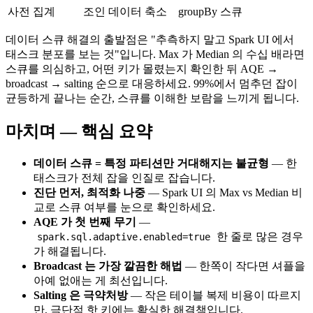
사전 집계
조인 데이터 축소
groupBy 스큐
데이터 스큐 해결의 출발점은 "추측하지 말고 Spark UI 에서
태스크 분포를 보는 것"입니다. Max 가 Median 의 수십 배라면
스큐를 의심하고, 어떤 키가 몰렸는지 확인한 뒤 AQE →
broadcast → salting 순으로 대응하세요. 99%에서 멈추던 잡이
균등하게 끝나는 순간, 스큐를 이해한 보람을 느끼게 됩니다.
마치며 — 핵심 요약
데이터 스큐 = 특정 파티션만 거대해지는 불균형
— 한
태스크가 전체 잡을 인질로 잡습니다.
진단 먼저, 최적화 나중
— Spark UI 의 Max vs Median 비
교로 스큐 여부를 눈으로 확인하세요.
AQE 가 첫 번째 무기
—
한 줄로 많은 경우
spark.sql.adaptive.enabled=true
가 해결됩니다.
Broadcast 는 가장 깔끔한 해법
— 한쪽이 작다면 셔플을
아예 없애는 게 최선입니다.
Salting 은 극약처방
— 작은 테이블 복제 비용이 따르지
만, 극단적 핫 키에는 확실한 해결책입니다.