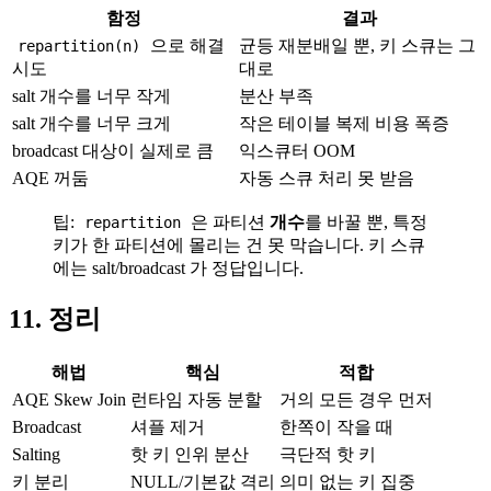
함정
결과
으로 해결
균등 재분배일 뿐, 키 스큐는 그
repartition(n)
시도
대로
salt 개수를 너무 작게
분산 부족
salt 개수를 너무 크게
작은 테이블 복제 비용 폭증
broadcast 대상이 실제로 큼
익스큐터 OOM
AQE 꺼둠
자동 스큐 처리 못 받음
팁:
은 파티션
개수
를 바꿀 뿐, 특정
repartition
키가 한 파티션에 몰리는 건 못 막습니다. 키 스큐
에는 salt/broadcast 가 정답입니다.
11. 정리
해법
핵심
적합
AQE Skew Join
런타임 자동 분할
거의 모든 경우 먼저
Broadcast
셔플 제거
한쪽이 작을 때
Salting
핫 키 인위 분산
극단적 핫 키
키 분리
NULL/기본값 격리
의미 없는 키 집중