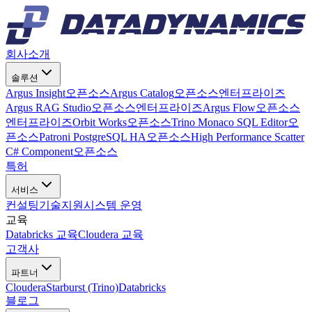
회사소개
솔루션
Argus Insight
오픈소스
Argus Catalog
오픈소스
엔터프라이즈
Argus RAG Studio
오픈소스
엔터프라이즈
Argus Flow
오픈소스
엔터프라이즈
Orbit Works
오픈소스
Trino Monaco SQL Editor
오
픈소스
Patroni PostgreSQL HA
오픈소스
High Performance Scatter
C# Component
오픈소스
특허
서비스
컨설팅
기술지원
시스템 운영
교육
Databricks 교육
Cloudera 교육
고객사
파트너
Cloudera
Starburst (Trino)
Databricks
블로그