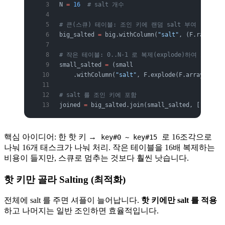
N 
=
 16
  # salt 개수
# 큰(스큐) 테이블: 조인 키에 랜덤 salt 부여
big_salted 
=
 big.withColumn(
"salt"
, (F.rand() 
*
# 작은 테이블: 0..N-1 로 복제(explode)하여 모든 s
small_salted 
=
 (small
    .withColumn(
"salt"
, F.explode(F.array([F.li
# salt 를 조인 키에 포함
joined 
=
 big_salted.join(small_salted, [
"join_k
핵심 아이디어: 한 핫 키 →
로 16조각으로
key#0 ~ key#15
나눠 16개 태스크가 나눠 처리. 작은 테이블을 16배 복제하는
비용이 들지만, 스큐로 멈추는 것보다 훨씬 낫습니다.
핫 키만 골라 Salting (최적화)
전체에 salt 를 주면 셔플이 늘어납니다.
핫 키에만 salt 를 적용
하고 나머지는 일반 조인하면 효율적입니다.