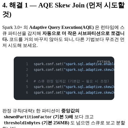
4. 해결 1 — AQE Skew Join (먼저 시도할
것)
Spark 3.0+ 의
Adaptive Query Execution(AQE)
은 런타임에 스
큐 파티션을 감지해
자동으로 더 작은 서브파티션으로 쪼갭니
다.
코드를 거의 바꾸지 않아도 되니, 다른 기법보다 무조건 먼
저 시도해 보세요.
spark.conf.set(
"spark.sql.adaptive.enabled"
, 
"t
spark.conf.set(
"spark.sql.adaptive.skewJoin.ena
# 스큐 판정 임계값 (기본값 — 필요 시 조정)
spark.conf.set(
"spark.sql.adaptive.skewJoin.ske
spark.conf.set(
"spark.sql.adaptive.skewJoin.ske
판정 규칙(대략): 한 파티션이
중앙값의
(기본 5)배
보다 크고
skewedPartitionFactor
(기본 256MB)
도 넘으면 스큐로 보고 분할
thresholdInBytes