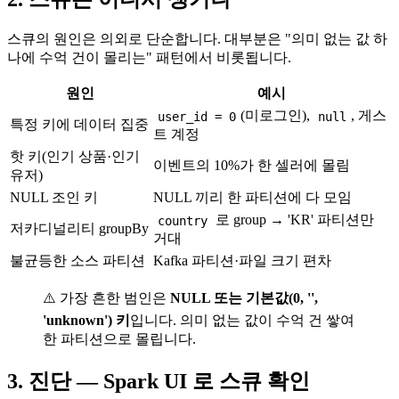
스큐의 원인은 의외로 단순합니다. 대부분은 "의미 없는 값 하
나에 수억 건이 몰리는" 패턴에서 비롯됩니다.
원인
예시
(미로그인),
, 게스
user_id = 0
null
특정 키에 데이터 집중
트 계정
핫 키(인기 상품·인기
이벤트의 10%가 한 셀러에 몰림
유저)
NULL 조인 키
NULL 끼리 한 파티션에 다 모임
로 group → 'KR' 파티션만
country
저카디널리티 groupBy
거대
불균등한 소스 파티션
Kafka 파티션·파일 크기 편차
⚠️ 가장 흔한 범인은
NULL 또는 기본값(0, '',
'unknown') 키
입니다. 의미 없는 값이 수억 건 쌓여
한 파티션으로 몰립니다.
3. 진단 — Spark UI 로 스큐 확인