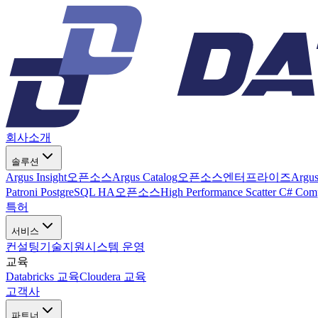
회사소개
솔루션
Argus Insight
오픈소스
Argus Catalog
오픈소스
엔터프라이즈
Argu
Patroni PostgreSQL HA
오픈소스
High Performance Scatter C# Com
특허
서비스
컨설팅
기술지원
시스템 운영
교육
Databricks 교육
Cloudera 교육
고객사
파트너