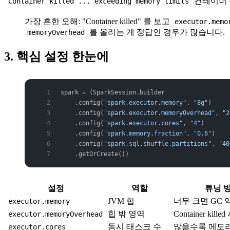
컨테이너
Container killed ... exceeding memory limits
가장 흔한 오해: "Container killed" 를 보고
executor.memo
를 올리는 게 정답인 경우가 많습니다.
memoryOverhead
3. 핵심 설정 한눈에
spark 
=
 (SparkSession.builder
    .config(
"spark.executor.memory"
, 
"8g"
)     
    .config(
"spark.executor.memoryOverhead"
, 
"2
    .config(
"spark.executor.cores"
, 
"4"
)       
    .config(
"spark.memory.fraction"
, 
"0.6"
)    
    .config(
"spark.sql.shuffle.partitions"
, 
"40
    .getOrCreate())
설정
역할
튜닝 
JVM 힙
너무 크면 GC 
executor.memory
힙 밖 영역
Container kill
executor.memoryOverhead
동시 태스크 수
많을수록 메모리
executor.cores