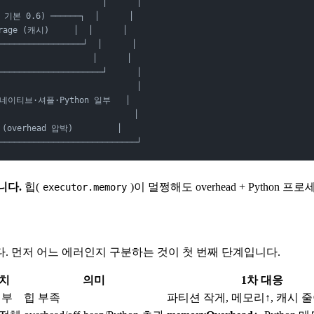
                     │      │
, 기본 0.6) ──────┐  │      │
age (캐시)     │  │      │
─────────────────┘  │      │
                  │      │
─────────────────────┘      │
                            │
  ← 네이티브·셔플·Python 일부   │
                           │
overhead 압박)         │
────────────────────────────┘
니다.
힙(
)이 멀쩡해도 overhead + Python 프
executor.memory
. 먼저 어느 에러인지 구분하는 것이 첫 번째 단계입니다.
위치
의미
1차 대응
내부
힙 부족
파티션 작게, 메모리↑, 캐시 