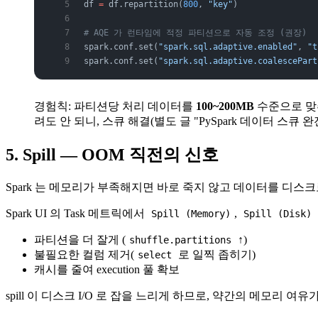
df 
=
 df.repartition(
800
, 
"key"
)
# AQE 가 런타임에 적정 파티션으로 자동 조정 (권장)
spark.conf.set(
"spark.sql.adaptive.enabled"
, 
"t
spark.conf.set(
"spark.sql.adaptive.coalescePart
경험칙: 파티션당 처리 데이터를
100~200MB
수준으로 맞추
려도 안 되니, 스큐 해결(별도 글 "PySpark 데이터 스큐 
5. Spill — OOM 직전의 신호
Spark 는 메모리가 부족해지면 바로 죽지 않고 데이터를 디스크로
Spark UI 의 Task 메트릭에서
,
Spill (Memory)
Spill (Disk)
파티션을 더 잘게 (
↑)
shuffle.partitions
불필요한 컬럼 제거(
로 일찍 좁히기)
select
캐시를 줄여 execution 풀 확보
spill 이 디스크 I/O 로 잡을 느리게 하므로, 약간의 메모리 여