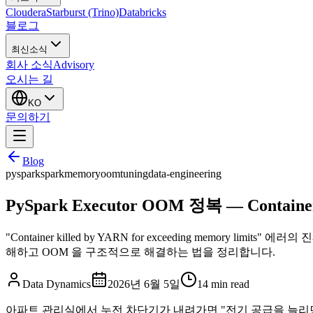
Cloudera
Starburst (Trino)
Databricks
블로그
최신소식
회사 소식
Advisory
오시는 길
KO
문의하기
Blog
pyspark
spark
memory
oom
tuning
data-engineering
PySpark Executor OOM 정복 — Contain
"Container killed by YARN for exceeding memory limit
해하고 OOM 을 구조적으로 해결하는 법을 정리합니다.
Data Dynamics
2026년 6월 5일
14
min read
아파트 관리실에서 누전 차단기가 내려가면 "전기 공급을 늘리면 된