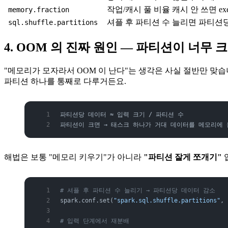
작업/캐시 풀 비율
캐시 안 쓰면 exe
memory.fraction
셔플 후 파티션 수
늘리면 파티션당
sql.shuffle.partitions
4. OOM 의 진짜 원인 — 파티션이 너무 
"메모리가 모자라서 OOM 이 난다"는 생각은 사실 절반만 맞습
파티션 하나를 통째로 다루거든요.
파티션당 데이터 ≈ 입력 크기 / 파티션 수
파티션이 크면 → 태스크 하나가 거대 데이터를 메모리에 올
해법은 보통 "메모리 키우기"가 아니라
"파티션 잘게 쪼개기"
# 셔플 후 파티션 수 늘리기 → 파티션당 데이터 감소
spark.conf.set(
"spark.sql.shuffle.partitions"
, 
# 입력 단계에서 재분배