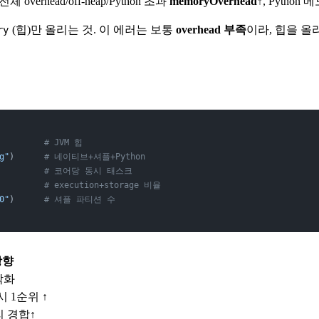
 전체
overhead/off-heap/Python 초과
memoryOverhead↑
, Python
(힙)만 올리는 것. 이 에러는 보통
overhead 부족
이라, 힙을 올
ry
         
# JVM 힙
g"
)      
# 네이티브+셔플+Python
         
# 코어당 동시 태스크
         
# execution+storage 비율
0"
)      
# 셔플 파티션 수
방향
악화
ed 시 1순위 ↑
 경합↑