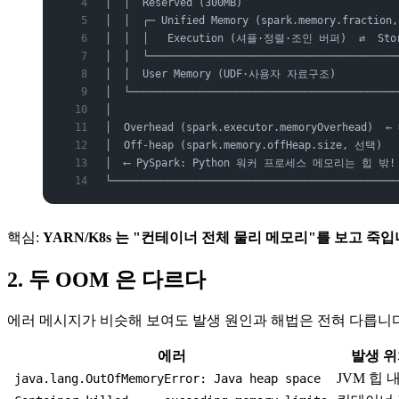
│  │  Reserved (300MB)                         
│  │  ┌─ Unified Memory (spark.memory.fraction
│  │  │   Execution (셔플·정렬·조인 버퍼)  ⇄  Stor
│  │  └────────────────────────────────────────
│  │  User Memory (UDF·사용자 자료구조)           
│  └───────────────────────────────────────────
│                                              
│  Overhead (spark.executor.memoryOverhead)
│  Off-heap (spark.memory.offHeap.size, 선택)   
│  ⟵ PySpark: Python 워커 프로세스 메모리는 힙 밖! (
└──────────────────────────────────────────────
핵심:
YARN/K8s 는 "컨테이너 전체 물리 메모리"를 보고 죽입
2. 두 OOM 은 다르다
에러 메시지가 비슷해 보여도 발생 원인과 해법은 전혀 다릅니다
에러
발생 
JVM 힙 
java.lang.OutOfMemoryError: Java heap space