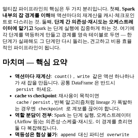
멀티잡 파이프라인의 핵심은 두 가지 분리입니다. 첫째,
Spark
내부의 잡 경계를 이해
해 액션마다의 재계산을 캐시·체크포인
트로 다스리는 것. 둘째,
단계 간 의존성·재시도는 오케스트레
이터에 맡기고
Spark 는 단계 실행에 집중하게 하는 것. 여기에
각 단계를 멱등하게 만들고 경계를 영속 테이블로 두면 — 한
단계가 실패해도 그 단계만 다시 돌리는, 견고하고 비용 효율
적인 파이프라인이 됩니다.
마치며 — 핵심 요약
액션마다 재계산
:
,
같은 액션 하나하나
count()
write
가 새 잡을 만듭니다. 공통 DataFrame 은 반드시
하세요.
persist
cache vs checkpoint
: 재사용이 목적이면
/
, 반복 알고리즘처럼 lineage 가 폭발하
cache
persist
는 경우엔
로 계보를 끊어야 합니다.
checkpoint
역할 분담이 전부
: Spark 는 단계 실행, 오케스트레이터
(Airflow 등)는 의존성·스케줄·재시도. 이 경계를 흐리면
둘 다 복잡해집니다.
멱등성은 협상 불가
:
대신 파티션
append
overwrite