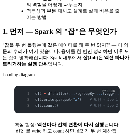
의 역할을 어떻게 나누는지
멱등성과 부분 재시도 설계로 실패 비용을 줄
이는 방법
1. 먼저 — Spark 의 "잡"은 무엇인가
"잡을 두 번 돌렸는데 같은 데이터를 왜 두 번 읽지?" — 이 의
문의 뿌리가 여기 있습니다. 용어를 한 번만 정리하면 이후 모
든 것이 명확해집니다. Spark 내부에서
잡(Job)은 액션 하나가
트리거하는 실행 단위
입니다.
Loading diagram…
df2 
=
 df.filter(
...
).groupBy(
...
).agg(
...
)   
#
df2.write.parquet(
"a"
)    
# 액션 → Job 1
df2.count()               
# 액션 → Job 2 (df2 
핵심 함정:
액션마다 전체 변환이 다시 실행
됩니다.
를 write 하고 count 하면, df2 가 두 번 계산됩
df2