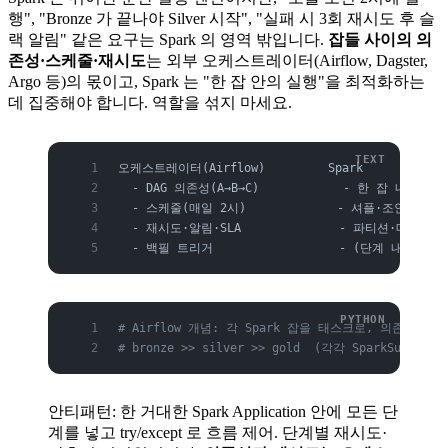
행", "Bronze 가 끝나야 Silver 시작", "실패 시 3회 재시도 후 슬
랙 알림" 같은 요구는 Spark 의 영역 밖입니다.
잡들 사이의 의
존성·스케줄·재시도
는 외부 오케스트레이터(Airflow, Dagster,
Argo 등)의 몫이고, Spark 는 "한 잡 안의 실행"을 최적화하는
데 집중해야 합니다. 역할을 섞지 마세요.
오케스트레이터(Airflow)         Spark
  - DAG 의존성(A→B→C)            - 한 잡 내 분산
  - 스케줄(매일 2시)             - 셔플·조인·집계
  - 재시도·알림·SLA              - 파티션·메모리
  - 백필 트리거                  - (단계 내부)
# Airflow 개념: 각 Spark 잡을 태스크로, 의존성을 D
# bronze >> silver >> gold  (각각 SparkSubmitOp
안티패턴: 한 거대한 Spark Application 안에 모든 단
계를 넣고 try/except 로 흐름 제어. 단계별 재시도·