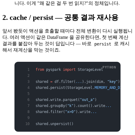
니다. 이게 "왜 같은 걸 두 번 읽지?"의 정체입니다.
2. cache / persist — 공통 결과 재사용
앞서 봤듯이 액션을 호출할 때마다 전체 변환이 다시 실행됩니
다. 여러 액션이 같은 DataFrame 을 공유한다면, 첫 번째 계산
결과를 붙잡아 두는 것이 답입니다 — 바로
로 캐시
persist
해서 재계산을 막는 것이죠.
from
 pyspark 
import
 StorageLevel
shared 
=
 df.filter(
...
).join(dim, 
"key"
)   
# 
shared.persist(StorageLevel.
MEMORY_AND_DISK
)
shared.write.parquet(
"out_a"
)              
# J
shared.groupBy(
"k"
).count().write
...
       # 
shared.filter(
"x>0"
).write
...
              # 
shared.unpersist()                          
# 