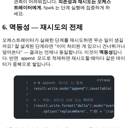
관측이 어려워집니다.
의존성과 재시도는 오케스
트레이터에게
, Spark 는 단계 실행에 집중하게 하
세요.
6. 멱등성 — 재시도의 전제
오케스트레이터가 실패한 단계를 재시도하면 무슨 일이 생길
까요? 잘 설계된 단계라면 "이미 처리된 게 있으니 건너뛰거나
덮어쓴다" — 결과는 언제나 동일합니다. 이것이
멱등성
입니
다. 반면
모드로 적재하면 재시도할 때마다 같은 데이
append
터가 중복으로 쌓입니다.
# ❌ append: 재시도 시 중복
result.write.mode(
"append"
).save(table)
# ✅ 멱등: 파티션 교체 또는 MERGE
(result.write.format(
"delta"
).mode(
"overwrite"
)
    .option(
"replaceWhere"
, 
f
"dt = '
{
run_date
}
'