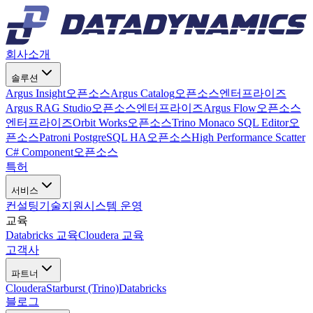
회사소개
솔루션
Argus Insight
오픈소스
Argus Catalog
오픈소스
엔터프라이즈
Argus RAG Studio
오픈소스
엔터프라이즈
Argus Flow
오픈소스
엔터프라이즈
Orbit Works
오픈소스
Trino Monaco SQL Editor
오
픈소스
Patroni PostgreSQL HA
오픈소스
High Performance Scatter
C# Component
오픈소스
특허
서비스
컨설팅
기술지원
시스템 운영
교육
Databricks 교육
Cloudera 교육
고객사
파트너
Cloudera
Starburst (Trino)
Databricks
블로그