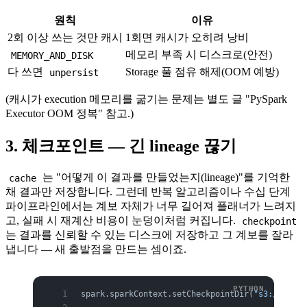
원칙
이유
2회 이상 쓰는 것만 캐시
1회면 캐시가 오히려 낭비
메모리 부족 시 디스크로(안전)
MEMORY_AND_DISK
다 쓰면
Storage 풀 점유 해제(OOM 예방)
unpersist
(캐시가 execution 메모리를 굶기는 문제는 별도 글 "PySpark
Executor OOM 정복" 참고.)
3. 체크포인트 — 긴 lineage 끊기
는 "어떻게 이 결과를 만들었는지(lineage)"를 기억한
cache
채 결과만 저장합니다. 그런데 반복 알고리즘이나 수십 단계
파이프라인에서는 계보 자체가 너무 길어져 플래너가 느려지
고, 실패 시 재계산 비용이 눈덩이처럼 커집니다.
checkpoint
는 결과를 신뢰할 수 있는 디스크에 저장하고 그 계보를 잘라
냅니다 — 새 출발점을 만드는 셈이죠.
spark.sparkContext.setCheckpointDir(
"s3://bucke