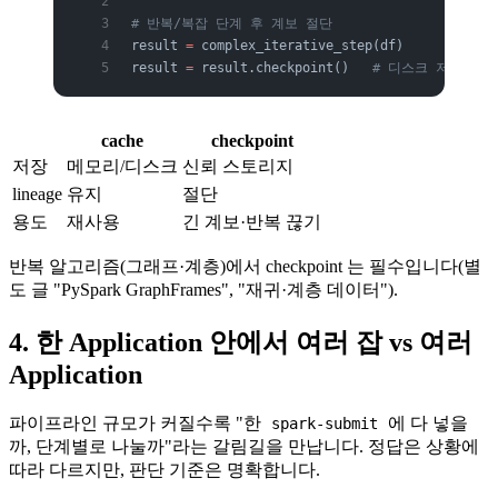
# 반복/복잡 단계 후 계보 절단
result 
=
 complex_iterative_step(df)
result 
=
 result.checkpoint()   
# 디스크 저장 + lin
cache
checkpoint
저장
메모리/디스크
신뢰 스토리지
lineage
유지
절단
용도
재사용
긴 계보·반복 끊기
반복 알고리즘(그래프·계층)에서 checkpoint 는 필수입니다(별
도 글 "PySpark GraphFrames", "재귀·계층 데이터").
4. 한 Application 안에서 여러 잡 vs 여러
Application
파이프라인 규모가 커질수록 "한
에 다 넣을
spark-submit
까, 단계별로 나눌까"라는 갈림길을 만납니다. 정답은 상황에
따라 다르지만, 판단 기준은 명확합니다.