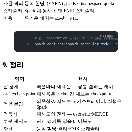
자원 격리
동적 할당, (YARN)큐 / (K8s)namespace·quota
스케줄러
Spark 내 동시 잡엔 FAIR 스케줄러
비용
무거운 배치는 스팟 + FTE
# 한 Application 안에서 여러 액션을 스레드로 병렬 실
spark.conf.set(
"spark.scheduler.mode"
, 
"FAIR"
)
9. 정리
영역
핵심
잡 경계
액션마다 재계산 — 공통 결과는 캐시
cache/checkpoint
재사용은 cache, 긴 계보는 checkpoint
의존성·재시도는 오케스트레이터, 실행은
역할 분담
Spark
멱등성
재시도의 전제 — overwrite/MERGE
부분 재시도
단계 경계를 영속 테이블로
자원
동적 할당·격리·FAIR 스케줄러