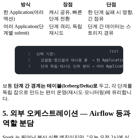
방식
장점
단점
한 Application(여러
캐시 공유, 빠른
한 단계 실패 시 영향,
액션)
단계 전환
긴 점유
여러 Application(단
단계 격리, 독립
단계 간 데이터는 스
계별 submit)
재시도
토리지 경유
선택 기준:
  강결합·중간결과 재사용 多  → 한 Application 안에
  단계 독립·재시도 단위 분리 → 여러 Application(
보통
단계 간 경계는 테이블(Iceberg/Delta)로
두고, 각 단계를
독립 잡으로 만드는 편이 운영(재시도·모니터링)에 유리합니
다.
5. 외부 오케스트레이션 — Airflow 등과
역할 분담
Spark 는 뛰어난 분산 실행 엔진이지만, "오늘 오전 2시에 실