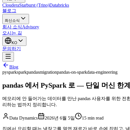
Cloudera
Starburst (Trino)
Databricks
블로그
최신소식
회사 소식
Advisory
오시는 길
KO
문의하기
Blog
pyspark
spark
pandas
migration
pandas-on-spark
data-engineering
pandas 에서 PySpark 로 — 단일 머신
메모리에 안 들어가는 데이터를 만난 pandas 사용자를 위한 전환 가이드. 
리하는 법까지 정리합니다.
Data Dynamics
2026년 6월 5일
15
min read
집에서 요리할 때는 냉장고를 열면 재료가 바로 손에 잡히고, 냄비