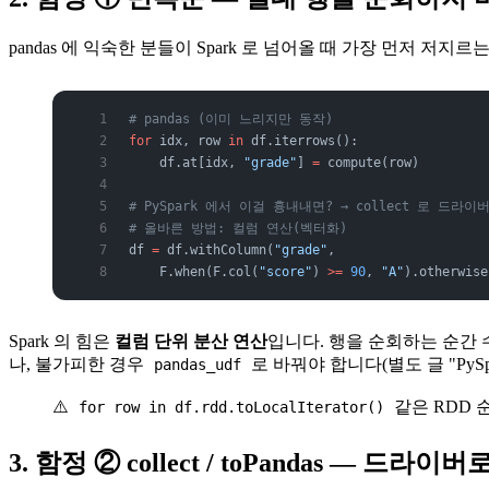
pandas 에 익숙한 분들이 Spark 로 넘어올 때 가장 먼저 저지르
# pandas (이미 느리지만 동작)
for
 idx, row 
in
 df.iterrows():
    df.at[idx, 
"grade"
] 
=
 compute(row)
# PySpark 에서 이걸 흉내내면? → collect 로 드라
# 올바른 방법: 컬럼 연산(벡터화)
df 
=
 df.withColumn(
"grade"
,
    F.when(F.col(
"score"
) 
>=
 90
, 
"A"
).otherwise
Spark 의 힘은
컬럼 단위 분산 연산
입니다. 행을 순회하는 순간 수십
나, 불가피한 경우
로 바꿔야 합니다(별도 글 "PySpar
pandas_udf
⚠️
같은 RDD 
for row in df.rdd.toLocalIterator()
3. 함정 ② collect / toPandas — 드라