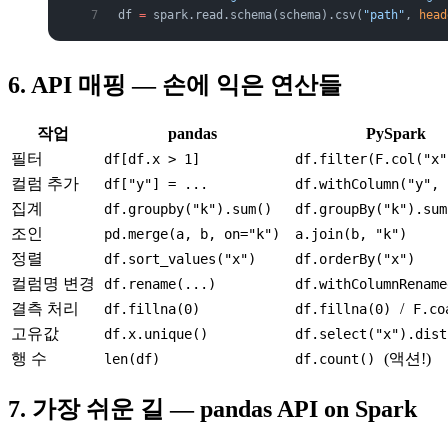
df 
=
 spark.read.schema(schema).csv(
"path"
, 
head
6. API 매핑 — 손에 익은 연산들
작업
pandas
PySpark
필터
df[df.x > 1]
df.filter(F.col("x"
컬럼 추가
df["y"] = ...
df.withColumn("y", 
집계
df.groupby("k").sum()
df.groupBy("k").sum
조인
pd.merge(a, b, on="k")
a.join(b, "k")
정렬
df.sort_values("x")
df.orderBy("x")
컬럼명 변경
df.rename(...)
df.withColumnRename
결측 처리
/
df.fillna(0)
df.fillna(0)
F.co
고유값
df.x.unique()
df.select("x").dist
행 수
(액션!)
len(df)
df.count()
7. 가장 쉬운 길 — pandas API on Spark