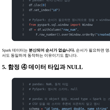
# pandas: 위치/인덱스 접근
df.iloc[
0
]
df.set_index(
"id"
)
# PySpark: 순서가 필요하면 명시적으로 정렬 + window
from
 pyspark.sql.window 
import
 Window
df 
=
 df.withColumn(
"row_num"
,
    F.row_number().over(Window.orderBy(
"created
Spark 데이터는
분산되어 순서가 없습니다.
순서가 필요하면 명시
서도 동일하게 동작하는 이유이기도 합니다.
5. 함정 ④ 데이터 타입과 NULL
# pandas: NaN, 동적 타입
# PySpark: 명시적 스키마, null
# pandas 의 object 컬럼, mixed type → Spark 
# CSV 읽을 때 스키마 추론에 의존하지 말고 명시
schema 
=
 "id long, amount double, name string"