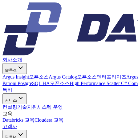
회사소개
솔루션
Argus Insight
오픈소스
Argus Catalog
오픈소스
엔터프라이즈
Argu
Patroni PostgreSQL HA
오픈소스
High Performance Scatter C# Com
특허
서비스
컨설팅
기술지원
시스템 운영
교육
Databricks 교육
Cloudera 교육
고객사
파트너