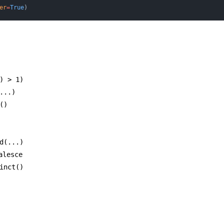
er
=
True
)
) > 1)
...)
()
d(...)
alesce
inct()