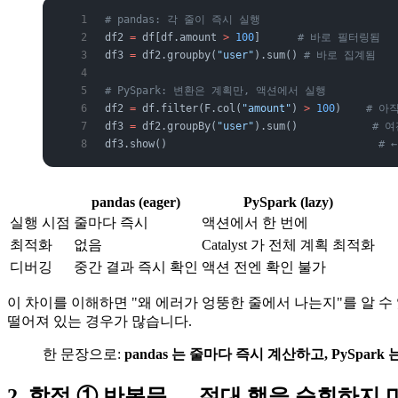
# pandas: 각 줄이 즉시 실행
df2 
=
 df[df.amount 
>
 100
]      
# 바로 필터링됨
df3 
=
 df2.groupby(
"user"
).sum() 
# 바로 집계됨
# PySpark: 변환은 계획만, 액션에서 실행
df2 
=
 df.filter(F.col(
"amount"
) 
>
 100
)    
# 아
df3 
=
 df2.groupBy(
"user"
).sum()            
# 
df3.show()                                  
# 
pandas (eager)
PySpark (lazy)
실행 시점
줄마다 즉시
액션에서 한 번에
최적화
없음
Catalyst 가 전체 계획 최적화
디버깅
중간 결과 즉시 확인
액션 전엔 확인 불가
이 차이를 이해하면 "왜 에러가 엉뚱한 줄에서 나는지"를 알 
떨어져 있는 경우가 많습니다.
한 문장으로:
pandas 는 줄마다 즉시 계산하고, PySpark 
2. 함정 ① 반복문 — 절대 행을 순회하지 