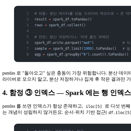
# 위험: 분산 데이터를 단일 드라이버 메모리로 → 큰 데이
result 
=
 spark_df.toPandas()
rows 
=
 spark_df.collect()
# 안전: 분산 저장하거나, 작게 줄인 뒤에만
spark_df.write.parquet(
"out"
)              
# 
sample 
=
 spark_df.limit(
1000
).toPandas()   
# 
agg 
=
 spark_df.groupBy(
"k"
).count().toPandas() 
pandas 로 "돌아오고" 싶은 충동이 가장 위험합니다. 분산 
라이버로 모으지 말고, 분산 저장하거나 집계 후 작은 결과만 가져오세요
4. 함정 ③ 인덱스 — Spark 에는 행 인덱
pandas 를 쓰면 인덱스가 항상 존재하고,
로 다섯 번째
iloc[5]
는 개념이 성립하지 않거든요. 순서·위치 기반 접근(
df.iloc[5