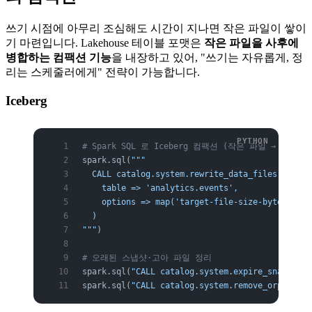
쓰기 시점에 아무리 조심해도 시간이 지나면 작은 파일이 쌓이
기 마련입니다. Lakehouse 테이블 포맷은
작은 파일을 사후에
병합하는 컴팩션 기능
을 내장하고 있어, "쓰기는 자유롭게, 정
리는 스케줄러에게" 전략이 가능합니다.
Iceberg
# Spark SQL 로 Iceberg 컴팩션 (작은 파일 → 큰 파
spark.sql(
"""
  CALL catalog.system.rewrite_data_files(
    table => 'analytics.events',
    options => map('target-file-size-bytes', '5
  )
"""
)
# 오래된 스냅샷·고아 파일 정리
spark.sql(
"CALL catalog.system.expire_snapshots
spark.sql(
"CALL catalog.system.remove_orphan_fi