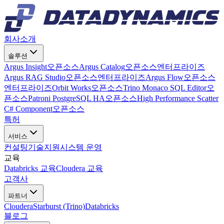
회사소개
솔루션
Argus Insight
오픈소스
Argus Catalog
오픈소스
엔터프라이즈
Argus RAG Studio
오픈소스
엔터프라이즈
Argus Flow
오픈소스
엔터프라이즈
Orbit Works
오픈소스
Trino Monaco SQL Editor
오
픈소스
Patroni PostgreSQL HA
오픈소스
High Performance Scatter
C# Component
오픈소스
특허
서비스
컨설팅
기술지원
시스템 운영
교육
Databricks 교육
Cloudera 교육
고객사
파트너
Cloudera
Starburst (Trino)
Databricks
블로그