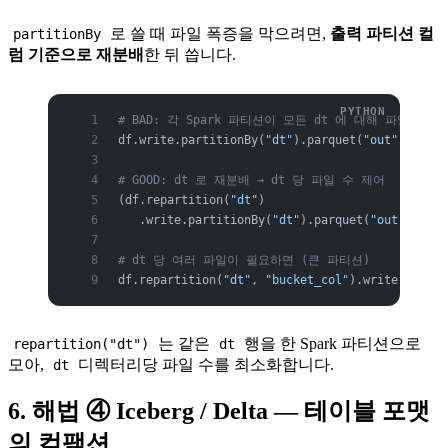
로 쓸 때 파일 폭증을 막으려면,
출력 파티션 컬
partitionBy
럼 기준으로 재분배
한 뒤 씁니다.
# BAD: 각 Spark 파티션이 모든 dt 에 대해 파일 생성
df.write.partitionBy(
"dt"
).parquet(
"out"
)
# GOOD: dt 로 재분배 → dt 당 파일 수 제어
(df.repartition(
"dt"
)                       
# 
   .write.partitionBy(
"dt"
).parquet(
"out"
)) 
# 
# dt 당 여러 파일이 필요하면 (큰 파티션)
df.repartition(
"dt"
, 
"bucket_col"
).write.partit
는 같은
행을 한 Spark 파티션으로
repartition("dt")
dt
모아,
디렉터리당 파일 수를 최소화합니다.
dt
6. 해법 ④ Iceberg / Delta — 테이블 포맷
의 컴팩션