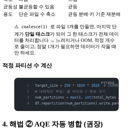
균등성
불균등할 수 있음
균등
용도
단순 파일 수 축소
균등 분배·키 기준 재분배
⚠️
로 파일 1개를 만들면, 마지막 단
coalesce(1)
계가
단일 태스크
가 되어 그 한 태스크가 전체 데이
터를 처리합니다 → 느려지거나 OOM. 적정 개수
로 줄이고, 정말 1개가 필요하면 데이터가 작을 때
만 하세요.
적정 파티션 수 계산
target_size 
=
 256
 *
 1024
 *
 1024
  # 256MB
# 대략적인 추정: 총 바이트 / 목표 크기
num_partitions 
=
 max
(
1
, 
int
(total_bytes 
/
 targe
df.repartition(num_partitions).write.parquet(
"o
4. 해법 ② AQE 자동 병합 (권장)