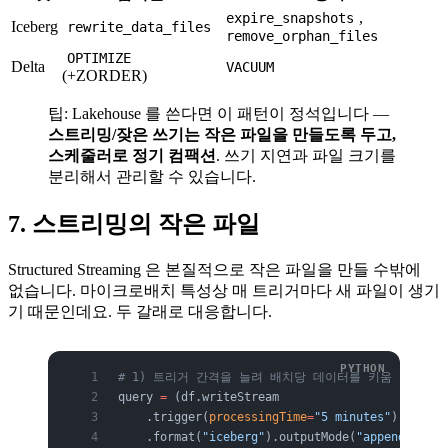
,
expire_snapshots
Iceberg
rewrite_data_files
remove_orphan_files
OPTIMIZE
Delta
VACUUM
(+ZORDER)
팁: Lakehouse 를 쓴다면 이 패턴이 정석입니다 —
스트리밍/잦은 쓰기는 작은 파일을 만들도록 두고,
스케줄러로 정기 컴팩션
. 쓰기 지연과 파일 크기를
분리해서 관리할 수 있습니다.
7. 스트리밍의 작은 파일
Structured Streaming 은 본질적으로 작은 파일을 만들 수밖에
없습니다. 마이크로배치 특성상 매 트리거마다 새 파일이 생기
기 때문인데요. 두 갈래로 대응합니다.
# 1) 트리거 간격을 늘려 배치당 데이터를 키움
query 
=
 (df.writeStream
    .trigger(
processingTime
=
"5 minutes"
)   
# 5
    .format(
"iceberg"
).outputMode(
"append"
)