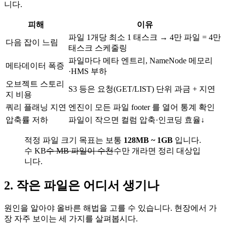
니다.
피해
이유
파일 1개당 최소 1 태스크 → 4만 파일 = 4만
다음 잡이 느림
태스크 스케줄링
파일마다 메타 엔트리, NameNode 메모리
메타데이터 폭증
·HMS 부하
오브젝트 스토리
S3 등은 요청(GET/LIST) 단위 과금 + 지연
지 비용
쿼리 플래닝 지연
엔진이 모든 파일 footer 를 열어 통계 확인
압축률 저하
파일이 작으면 컬럼 압축·인코딩 효율↓
적정 파일 크기 목표는 보통
128MB ~ 1GB
입니다.
수 KB
수 MB 파일이 수천
수만 개라면 정리 대상입
니다.
2. 작은 파일은 어디서 생기나
원인을 알아야 올바른 해법을 고를 수 있습니다. 현장에서 가
장 자주 보이는 세 가지를 살펴봅시다.