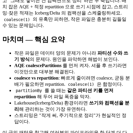
고 "그래도 쌓이는 건 컴팩션으로 정리"하는 두 축입니다. 배
치 잡은 AQE + 적정 repartition 으로 쓰기 시점에 잡고, 스트리
밍·잦은 적재는 Iceberg/Delta 의 컴팩션을 스케줄링하세요.
의 유혹만 피하면, 작은 파일은 충분히 길들일
coalesce(1)
수 있는 문제입니다.
마치며 — 핵심 요약
작은 파일은 데이터 양의 문제가 아니라
파티션 수와 쓰
기 방식
의 문제다. 원인을 파악하면 해법이 보인다.
AQE coalescePartitions
를 먼저 켜자. 셔플 후 쓰기라면
이것만으로 대부분 해결된다.
coalesce vs repartition
: 빠르게 줄이려면 coalesce, 균등 분
배가 필요하면 repartition.
은 함정이다.
coalesce(1)
를 쓸 때는
같은 파티션 키를 먼저
partitionBy
repartition
해 두어 파일 폭증을 막자.
Lakehouse(Iceberg/Delta) 환경이라면
쓰기와 컴팩션을 분
리
해 관리하는 것이 가장 유연하다.
스트리밍은 "작게 써, 주기적으로 정리"가 현실적인 정
답이다.
이 글의 패턴을 참고해 여러분의 파이프라인을 한 단계 더 다