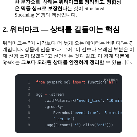
한 문장으로:
상태는 워터마크로 정리하고, 정합성
은 멱등 싱크로 보장한다
는 것이 Structured
Streaming 운영의 핵심입니다.
2. 워터마크 — 상태를 길들이는 핵심
워터마크는 "이 시각보다 더 늦게 오는 데이터는 버린다"는 경
계입니다. 강물에 선을 하나 그어 "이 선보다 오래된 부분은 이
제 신경 쓰지 않겠다"고 선언하는 것과 같죠. 이 경계 덕분에
Spark 는
그보다 오래된 상태를 안전하게 정리
할 수 있습니다.
from
 pyspark.sql 
import
 functions 
as
 F
agg 
=
 (stream
    .withWatermark(
"event_time"
, 
"10 minutes"
) 
    .groupBy(
        F.window(
"event_time"
, 
"5 minutes"
),   
        "user_id"
)
    .agg(F.count(
"*"
).alias(
"cnt"
)))