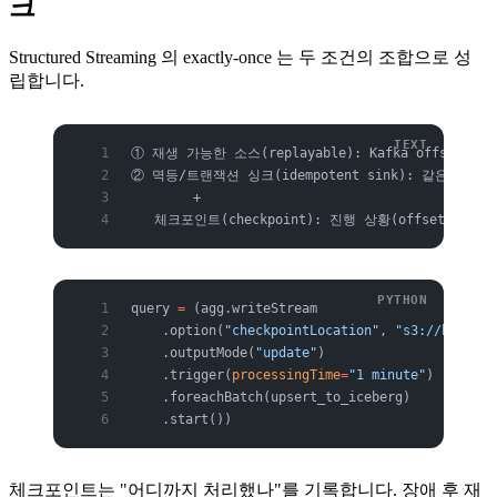
크
Structured Streaming 의 exactly-once 는 두 조건의 조합으로 성
립합니다.
① 재생 가능한 소스(replayable): Kafka offse
② 멱등/트랜잭션 싱크(idempotent sink): 같은 배
        +
   체크포인트(checkpoint): 진행 상황(offset, 
query 
=
 (agg.writeStream
    .option(
"checkpointLocation"
, 
"s3://bucket/
    .outputMode(
"update"
)
    .trigger(
processingTime
=
"1 minute"
)
    .foreachBatch(upsert_to_iceberg)      
# 멱
    .start())
체크포인트는 "어디까지 처리했나"를 기록합니다. 장애 후 재