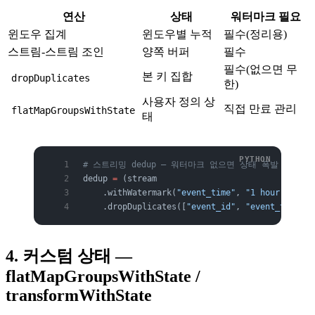
연산
상태
워터마크 필요
윈도우 집계
윈도우별 누적
필수(정리용)
스트림-스트림 조인
양쪽 버퍼
필수
필수(없으면 무
본 키 집합
dropDuplicates
한)
사용자 정의 상
직접 만료 관리
flatMapGroupsWithState
태
# 스트리밍 dedup — 워터마크 없으면 상태 폭발
dedup 
=
 (stream
    .withWatermark(
"event_time"
, 
"1 hour"
)
    .dropDuplicates([
"event_id"
, 
"event_time"
])
4. 커스텀 상태 —
flatMapGroupsWithState /
transformWithState