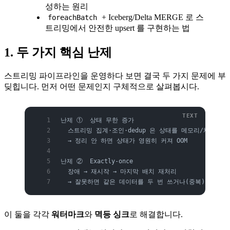
성하는 원리
+ Iceberg/Delta MERGE 로 스
foreachBatch
트리밍에서 안전한 upsert 를 구현하는 법
1. 두 가지 핵심 난제
스트리밍 파이프라인을 운영하다 보면 결국 두 가지 문제에 부
딪힙니다. 먼저 어떤 문제인지 구체적으로 살펴봅시다.
난제 ①  상태 무한 증가
  스트리밍 집계·조인·dedup 은 상태를 메모리/체크포
  → 정리 안 하면 상태가 영원히 커져 OOM
난제 ②  Exactly-once
  장애 → 재시작 → 마지막 배치 재처리
  → 잘못하면 같은 데이터를 두 번 쓰거나(중복) 빠뜨림
이 둘을 각각
워터마크
와
멱등 싱크
로 해결합니다.