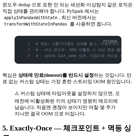
윈도우·dedup 으로 표현 안 되는 세션화·이상탐지 같은 로직은
직접 상태를 관리해야 합니다. PySpark 에서는
, 최신 버전에서는
applyInPandasWithState
를 사용하면 됩니다.
transformWithStateInPandas
# 개념: 그룹(키)별로 상태를 들고, 이벤트마다 갱신, 
# - 세션 윈도우: 30분 비활동 시 세션 종료·출력
# - 상태에 last_seen 보관, 타임아웃 처리로 만료
핵심은
상태에 만료(timeout)를 반드시 설정
하는 것입니다. 만
료 없는 커스텀 상태는 가장 흔한 스트리밍 OOM 원인입니다.
⚠️ 커스텀 상태에 타임아웃을 설정하지 않으면, 오
래전에 비활성화된 키의 상태가 영원히 메모리에
남습니다. 처음엔 괜찮아 보이지만 며칠·몇 주가
지나면 결국 OOM 으로 터집니다.
5. Exactly-Once — 체크포인트 + 멱등 싱