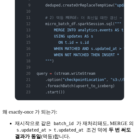
    deduped.createOrReplaceTempView(
"updates"
)
    # 2) 멱등 MERGE: 더 최신일 때만 갱신 → 같은
    micro_batch_df.sparkSession.sql(
"""
        MERGE INTO analytics.events AS t
        USING updates AS s
          ON t.id = s.id
        WHEN MATCHED AND s.updated_at > t.updat
        WHEN NOT MATCHED THEN INSERT *
    """
)
query 
=
 (stream.writeStream
    .option(
"checkpointLocation"
, 
"s3://bucket/
    .foreachBatch(upsert_to_iceberg)
    .start())
왜 exactly-once 가 되는가:
재시작으로 같은
가 재처리돼도, MERGE 의
batch_id
조건 덕에
두 번 써도
s.updated_at > t.updated_at
결과가 동일
(멱등)합니다.