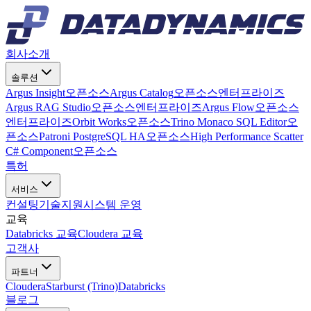
회사소개
솔루션
Argus Insight
오픈소스
Argus Catalog
오픈소스
엔터프라이즈
Argus RAG Studio
오픈소스
엔터프라이즈
Argus Flow
오픈소스
엔터프라이즈
Orbit Works
오픈소스
Trino Monaco SQL Editor
오
픈소스
Patroni PostgreSQL HA
오픈소스
High Performance Scatter
C# Component
오픈소스
특허
서비스
컨설팅
기술지원
시스템 운영
교육
Databricks 교육
Cloudera 교육
고객사
파트너
Cloudera
Starburst (Trino)
Databricks
블로그