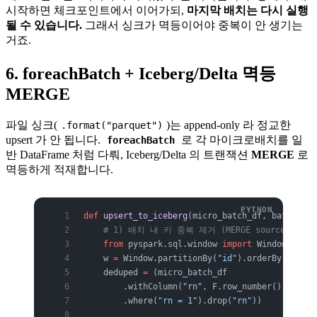
시작하면 체크포인트에서 이어가되,
마지막 배치는 다시 실행
될 수 있습니다.
그래서 싱크가 멱등이어야 중복이 안 생기는
거죠.
6. foreachBatch + Iceberg/Delta 멱등
MERGE
파일 싱크(
)는 append-only 라 정교한
.format("parquet")
upsert 가 안 됩니다.
로 각 마이크로배치를 일
foreachBatch
반 DataFrame 처럼 다뤄, Iceberg/Delta 의 트랜잭션
MERGE
로
멱등하게 적재합니다.
def
 upsert_to_iceberg
(micro_batch_df, batch_id)
    # 1) 배치 내 키 중복 제거 (MERGE source 는 
    from
 pyspark.sql.window 
import
 Window
    w 
=
 Window.partitionBy(
"id"
).orderBy(F.col(
    deduped 
=
 (micro_batch_df
        .withColumn(
"rn"
, F.row_number().over(w
        .where(
"rn = 1"
).drop(
"rn"
))