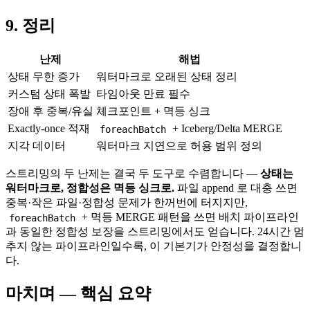
9. 정리
난제
해법
상태 무한 증가
워터마크로 오래된 상태 정리
커스텀 상태 폭발
타임아웃 만료 필수
장애 후 중복/유실
체크포인트 + 멱등 싱크
Exactly-once 적재
+ Iceberg/Delta MERGE
foreachBatch
지각 데이터
워터마크 지연으로 허용 범위 정의
스트리밍의 두 난제는 결국 두 도구로 수렴합니다 —
상태는
워터마크로, 정합성은 멱등 싱크로.
파일 append 로 대충 쓰면
중복·작은 파일·정합성 문제가 한꺼번에 터지지만,
+ 멱등 MERGE 패턴을 쓰면 배치 파이프라인
foreachBatch
과 동일한 정합성 보장을 스트리밍에서도 얻습니다. 24시간 멈
추지 않는 파이프라인일수록, 이 기본기가 안정성을 결정합니
다.
마치며 — 핵심 요약