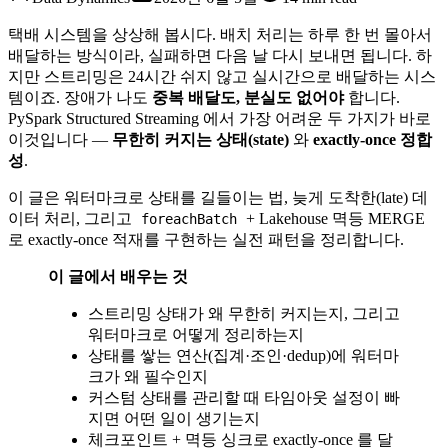
택배 시스템을 상상해 봅시다. 배치 처리는 하루 한 번 몰아서
배달하는 방식이라, 실패하면 다음 날 다시 보내면 됩니다. 하
지만 스트리밍은 24시간 쉬지 않고 실시간으로 배달하는 시스
템이죠. 장애가 나도
중복 배달도, 분실도 없어야
합니다.
PySpark Structured Streaming 에서 가장 어려운 두 가지가 바로
이것입니다 —
무한히 커지는 상태(state)
와
exactly-once 정합
성
.
이 글은 워터마크로 상태를 길들이는 법, 늦게 도착한(late) 데
이터 처리, 그리고
+ Lakehouse 멱등 MERGE
foreachBatch
로 exactly-once 적재를 구현하는 실전 패턴을 정리합니다.
이 글에서 배우는 것
스트리밍 상태가 왜 무한히 커지는지, 그리고
워터마크로 어떻게 정리하는지
상태를 쌓는 연산(집계·조인·dedup)에 워터마
크가 왜 필수인지
커스텀 상태를 관리할 때 타임아웃 설정이 빠
지면 어떤 일이 생기는지
체크포인트 + 멱등 싱크로 exactly-once 를 달