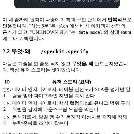
-
 단일 검사 배치는 데이터셋 1천만 행 기준 5분 내.
이 네 줄짜리 원칙이 나중에 계획과 구현 단계에서
반복적으로
인용
됩니다. "성능 5분"은
에서 배치 아키텍처 선택의
plan
근거가 되고, "UNKNOWN 표기"는
의 상태 enum
data-model
에 그대로 박힙니다.
2.2 무엇·왜 —
/speckit.specify
다음은 기술을 한 줄도 적지 않고
무엇을, 왜
만드는지였습니
다. 핵심 유저 스토리는 셋이었습니다.
ID
유저 스토리 (요약)
데이터 엔지니어로서, 테이블 신선도가 SLA를 넘기면 알
US-
1
림을 받아 파이프라인 지연을 즉시 안다
데이터 엔지니어로서, 핵심 컬럼의 null·유니크·범위 규칙
US-
2
위반을 감지해 다운스트림 오염을 막는다
분석가로서, 일일 행 수의 통계적 이상치를 감지해 적재
US-
3
누락/중복을 조기에 잡는다