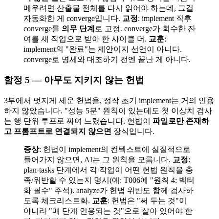
메우려면 산출물 전체를 다시 읽어야 하는데, 그걸
자동화한 게 converge입니다.
교정
: implement 직후
converge를
의무 단계
로 고정. converge가 회수한 잔
여를 새 작업으로 받아 한 사이클 더.
교훈
:
implement의 "완료"는 제안이지 선언이 아니다.
converge로 명세와 대조하기 전엔 끝난 게 아니다.
함정 5 — 아무도 지키지 않는 헌법
3부에서 멋지게 세운 헌법을, 정작 초기 implement는 거의 인용
하지 않았습니다. "성능 5분" 원칙이 있는데도 첫 이상치 검사
는 행 단위 루프로 짜여 느렸습니다. 헌법이
파일로만 존재하
고 프롬프트로 연결되지 않으면
장식입니다.
증상
: 헌법이 implement의 컨텍스트에 실질적으로
들어가지 않으면, AI는 그 원칙을 모릅니다.
교정
:
plan·tasks 단계에서 각 작업이 어떤 헌법 원칙을 충
족/위반할 수 있는지 명시(예: T006에 "원칙 4: 벡터
화 필수" 주석). analyze가 헌법 위반도 함께 검사하
도록 체크리스트화.
교훈
: 헌법은 "써 두는 것"이
아니라 "매 단계 인용되는 것"으로 살아 있어야 한