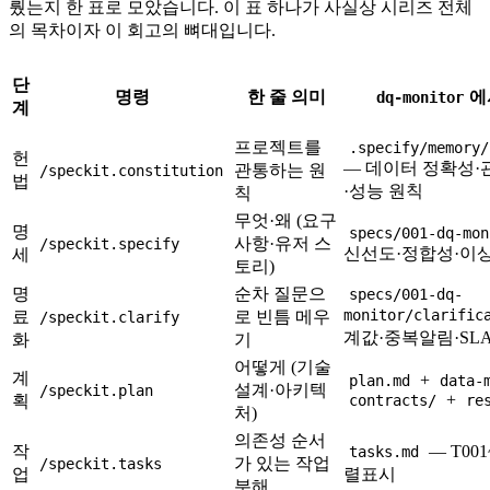
뤘는지 한 표로 모았습니다. 이 표 하나가 사실상 시리즈 전체
의 목차이자 이 회고의 뼈대입니다.
단
명령
한 줄 의미
에
dq-monitor
계
프로젝트를
.specify/memory/
헌
— 데이터 정확성
관통하는 원
/speckit.constitution
법
·성능 원칙
칙
무엇·왜 (요구
명
specs/001-dq-mon
사항·유저 스
/speckit.specify
신선도·정합성·이상
세
토리)
명
순차 질문으
specs/001-dq-
monitor/clarific
료
로 빈틈 메우
/speckit.clarify
계값·중복알림·SL
화
기
어떻게 (기술
계
+
plan.md
data-
설계·아키텍
/speckit.plan
+
획
contracts/
re
처)
의존성 순서
작
— T00
tasks.md
가 있는 작업
/speckit.tasks
업
렬표시
분해