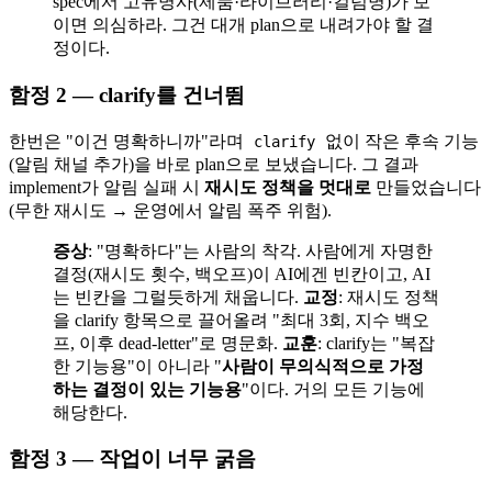
spec에서 고유명사(제품·라이브러리·컬럼명)가 보
이면 의심하라. 그건 대개 plan으로 내려가야 할 결
정이다.
함정 2 — clarify를 건너뜀
한번은 "이건 명확하니까"라며
없이 작은 후속 기능
clarify
(알림 채널 추가)을 바로 plan으로 보냈습니다. 그 결과
implement가 알림 실패 시
재시도 정책을 멋대로
만들었습니다
(무한 재시도 → 운영에서 알림 폭주 위험).
증상
: "명확하다"는 사람의 착각. 사람에게 자명한
결정(재시도 횟수, 백오프)이 AI에겐 빈칸이고, AI
는 빈칸을 그럴듯하게 채웁니다.
교정
: 재시도 정책
을 clarify 항목으로 끌어올려 "최대 3회, 지수 백오
프, 이후 dead-letter"로 명문화.
교훈
: clarify는 "복잡
한 기능용"이 아니라 "
사람이 무의식적으로 가정
하는 결정이 있는 기능용
"이다. 거의 모든 기능에
해당한다.
함정 3 — 작업이 너무 굵음