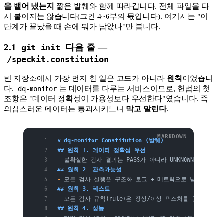
을 뱉어 냈는지
짧은 발췌와 함께 따라갑니다. 전체 파일을 다
시 붙이지는 않습니다(그건 4~6부의 몫입니다). 여기서는 "이
단계가 끝났을 때 손에 뭐가 남았나"만 봅니다.
2.1
다음 줄 —
git init
/speckit.constitution
빈 저장소에서 가장 먼저 한 일은 코드가 아니라
원칙
이었습니
다.
는 데이터를 다루는 서비스이므로, 헌법의 첫
dq-monitor
조항은 "데이터 정확성이 가용성보다 우선한다"였습니다. 즉
의심스러운 데이터는 통과시키느니
막고 알린다
.
# dq-monitor Constitution (발췌)
## 원칙 1. 데이터 정확성 우선
-
 불확실한 검사 결과는 PASS가 아니라 UNKNOWN으로 표
## 원칙 2. 관측가능성
-
 모든 검사 실행은 구조화 로그 + 메트릭으로 남긴다.
## 원칙 3. 테스트
-
 모든 검사 규칙(rule)은 정상/이상 픽스처를 동반한다
## 원칙 4. 성능