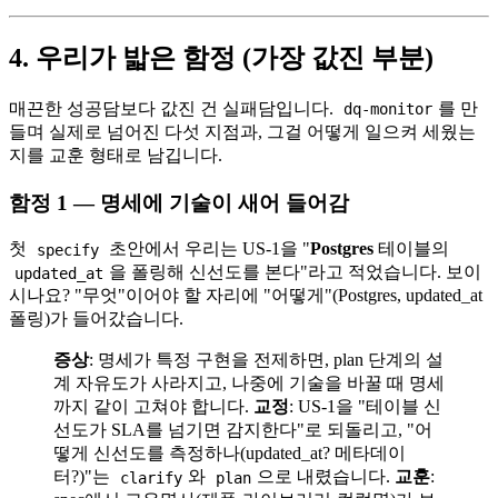
4. 우리가 밟은 함정 (가장 값진 부분)
매끈한 성공담보다 값진 건 실패담입니다.
를 만
dq-monitor
들며 실제로 넘어진 다섯 지점과, 그걸 어떻게 일으켜 세웠는
지를 교훈 형태로 남깁니다.
함정 1 — 명세에 기술이 새어 들어감
첫
초안에서 우리는 US-1을 "
Postgres
테이블의
specify
을 폴링해 신선도를 본다"라고 적었습니다. 보이
updated_at
시나요? "무엇"이어야 할 자리에 "어떻게"(Postgres, updated_at
폴링)가 들어갔습니다.
증상
: 명세가 특정 구현을 전제하면, plan 단계의 설
계 자유도가 사라지고, 나중에 기술을 바꿀 때 명세
까지 같이 고쳐야 합니다.
교정
: US-1을 "테이블 신
선도가 SLA를 넘기면 감지한다"로 되돌리고, "어
떻게 신선도를 측정하나(updated_at? 메타데이
터?)"는
와
으로 내렸습니다.
교훈
:
clarify
plan