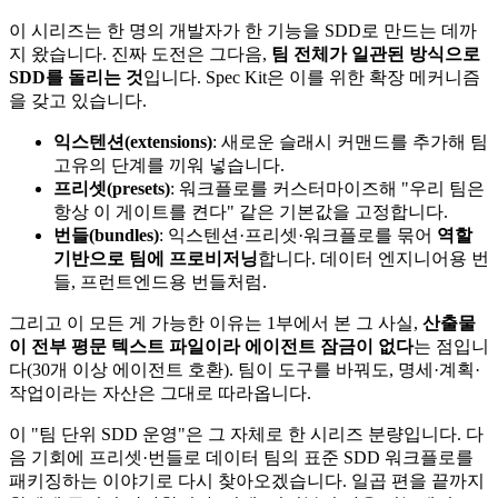
이 시리즈는 한 명의 개발자가 한 기능을 SDD로 만드는 데까
지 왔습니다. 진짜 도전은 그다음,
팀 전체가 일관된 방식으로
SDD를 돌리는 것
입니다. Spec Kit은 이를 위한 확장 메커니즘
을 갖고 있습니다.
익스텐션(extensions)
: 새로운 슬래시 커맨드를 추가해 팀
고유의 단계를 끼워 넣습니다.
프리셋(presets)
: 워크플로를 커스터마이즈해 "우리 팀은
항상 이 게이트를 켠다" 같은 기본값을 고정합니다.
번들(bundles)
: 익스텐션·프리셋·워크플로를 묶어
역할
기반으로 팀에 프로비저닝
합니다. 데이터 엔지니어용 번
들, 프런트엔드용 번들처럼.
그리고 이 모든 게 가능한 이유는 1부에서 본 그 사실,
산출물
이 전부 평문 텍스트 파일이라 에이전트 잠금이 없다
는 점입니
다(30개 이상 에이전트 호환). 팀이 도구를 바꿔도, 명세·계획·
작업이라는 자산은 그대로 따라옵니다.
이 "팀 단위 SDD 운영"은 그 자체로 한 시리즈 분량입니다. 다
음 기회에 프리셋·번들로 데이터 팀의 표준 SDD 워크플로를
패키징하는 이야기로 다시 찾아오겠습니다. 일곱 편을 끝까지