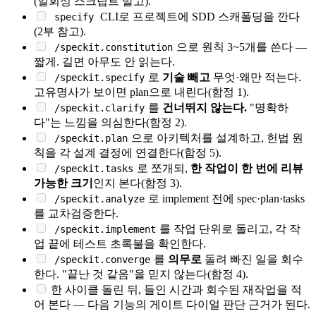
(일회성 스크립트 말고).
CLI로 프로젝트에 SDD 스캐폴딩을 깐다
specify
(2부 참고).
으로 원칙 3~5개를 쓴다 —
/speckit.constitution
짧게. 길면 아무도 안 읽는다.
로
기술 빼고
무엇·왜만 적는다.
/speckit.specify
고유명사가 보이면 plan으로 내린다(함정 1).
를
건너뛰지 않는다.
"명확하
/speckit.clarify
다"는 느낌을 의심한다(함정 2).
으로 아키텍처를 설계하고, 헌법 원
/speckit.plan
칙을 각 설계 결정에 연결한다(함정 5).
로 쪼개되,
한 작업이 한 번에 리뷰
/speckit.tasks
가능한 크기
인지 본다(함정 3).
로 implement 전에 spec·plan·tasks
/speckit.analyze
를 교차검증한다.
를 작업 단위로 돌리고, 각 작
/speckit.implement
업 끝에 테스트 초록불을 확인한다.
를
의무로
돌려 빠진 일을 회수
/speckit.converge
한다. "끝난 것 같음"을 믿지 않는다(함정 4).
한 사이클 돌린 뒤, 들인 시간과 회수된 재작업을 적
어 본다 — 다음 기능의 게이트 다이얼 판단 근거가 된다.