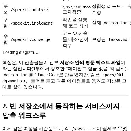
분
spec·plan·tasks
정합성 리포트 — 
/speckit.analyze
교차검증
석
수정
구
작업을 실행
실제
dq-monitor
/speckit.implement
현
해 코드 생성
코드 vs 산출
수
물 대조·잔여
보강된
/speckit.converge
tasks.md
렴
회수
Loading diagram…
핵심은, 이 산출물들이 전부
저장소 안의 평문 텍스트 파일
이
라는 점입니다(1부에서 강조한 "에이전트 잠금 없음"의 실체).
를 Claude Code로 만들었지만, 같은
dq-monitor
specs/001-
폴더를 들고 다른 에이전트로 옮겨도 자산은 그
dq-monitor/
대로 살아 있습니다.
2. 빈 저장소에서 동작하는 서비스까지 —
압축 워크스루
이제 같은 여정을 시간순으로, 각
이
실제로 무엇
/speckit.*