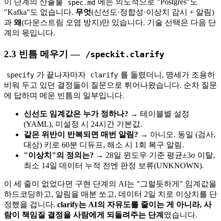
이 단계의 산출물
에는 의도적으로 "Postgres"도
spec.md
"Kafka"도 없습니다.
무엇
(신선도·정합성·이상치 감시 + 알림)
과
왜
(다운스트림 오염 방지)만 있습니다. 기술 선택은 다음 단
계의 몫입니다.
2.3 빈틈 메우기 —
/speckit.clarify
가 끝나자마자
를 돌렸더니, 명세가 조용히
specify
clarify
비워 두고 있던 결정들이 질문으로 튀어나왔습니다. 순차 질문
에 답하며 메운 빈틈의 일부입니다.
신선도 임계값은 누가 정하나?
→ 테이블별 설정
(YAML), 미설정 시 24시간 기본값.
같은 위반이 반복되면 매번 알림?
→ 아니오. 동일 (검사,
대상) 키로 60분 디듀프, 해소 시 1회 복구 알림.
"이상치"의 정의는?
→ 28일 윈도우 기준 평균±3σ 이탈,
최소 14일 데이터 누적 전엔 판정 보류(UNKNOWN).
이 세 줄이 없었다면 구현 단계의 AI는 "그럴듯하게" 임계값을
하드코딩하고, 알림을 매분 쏘고, 데이터 2일 치로 이상치를 단
정했을 겁니다.
clarify는 AI의 자유도를 줄이는 게 아니라, 사
람이 책임질 결정을 사람에게 되돌려주는 단계
였습니다.