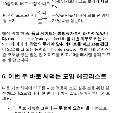
명세 읽기보다 코드 보기가 빠르
10줄짜리 버그 수정
아니오
다.
아니
탐색적 프로토타이
무엇을 만들지 아직 모를 땐 명세
오/부
핑 초기
가 발목을 잡는다.
분
핵심 원칙 한 줄:
품질 게이트는 통행료가 아니라 다이얼입니
다.
constitution·clarify·analyze·checklist를 매번 의무로 켜는 게
SDD가 아니라,
작업의 무게에 맞춰 게이트를 켜고 끄는 판단
이 SDD를 잘 쓰는 능력입니다.
처럼 다회성·다인
dq-monitor
원·모호성 있는 일엔 전 게이트를 켜고, 10줄 패치엔 통째로 끄
는 게 맞습니다.
6. 이번 주 바로 써먹는 도입 체크리스트
다음 기능 하나에 SDD를 시범 적용해 보고 싶은 분을 위한 실
전 체크리스트입니다. 한 번에 다 하지 말고, 위에서부터 켜 보
세요.
후보 기능을 고른다 —
두 번째 요청이 올
기능으로