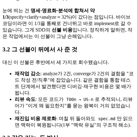
눈에 띄는 건
명세·명료화·분석에 합쳐서 약
1/3
(specify+clarify+analyze ≈ 32%)이 갔다는 점입니다. 바이브
코딩이라면 이 1/3을 통째로 건너뛰고 바로 implement로 갈 수
있습니다. 그게 SDD의
선불 비용
입니다. 정직하게 말하면, 작
은 작업에서는 이 선불이 그냥 손해입니다.
3.2 그 선불이 뒤에서 사 준 것
대신 이 선불은 후반에서 세 가지로 회수됐습니다.
재작업 감소
: analyze가 2건, converge가 2건의 결함을 "코
드 작성 전/직후"에 잡았습니다. 같은 결함을 통합 테스
트 단계에서 발견했다면 디버깅·재구현 비용은 몇 배가
됩니다.
리뷰 속도
: 모든 코드가
로 추적되니, 리뷰
T00n → US-n
어가 "이게 왜 필요한지"를 묻는 왕복이 거의 없었습니
다.
재진입 비용 제로화
: 며칠 뒤 돌아와도
만 읽으
spec.md
면 맥락이 복원됩니다(1부 "맥락 유실"의 구조적 해소).