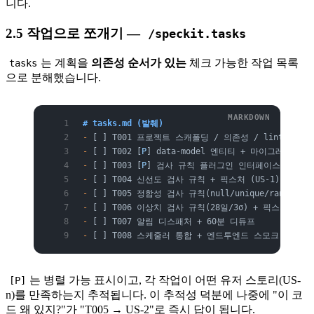
니다.
2.5 작업으로 쪼개기 —
/speckit.tasks
는 계획을
의존성 순서가 있는
체크 가능한 작업 목록
tasks
으로 분해했습니다.
# tasks.md (발췌)
-
 [ ] T001 프로젝트 스캐폴딩 / 의존성 / lint·test
-
 [ ] T002 [
P
] data-model 엔티티 + 마이그레이션
-
 [ ] T003 [
P
] 검사 규칙 플러그인 인터페이스 (contr
-
 [ ] T004 신선도 검사 규칙 + 픽스처 (US-1)
-
 [ ] T005 정합성 검사 규칙(null/unique/range) +
-
 [ ] T006 이상치 검사 규칙(28일/3σ) + 픽스처 (US-
-
 [ ] T007 알림 디스패처 + 60분 디듀프
-
 [ ] T008 스케줄러 통합 + 엔드투엔드 스모크 테스트
는 병렬 가능 표시이고, 각 작업이 어떤 유저 스토리(US-
[P]
n)를 만족하는지 추적됩니다. 이 추적성 덕분에 나중에 "이 코
드 왜 있지?"가 "T005 → US-2"로 즉시 답이 됩니다.