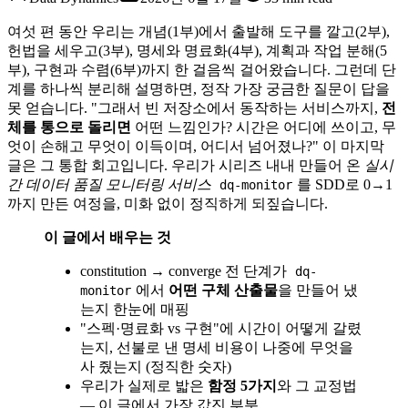
여섯 편 동안 우리는 개념(1부)에서 출발해 도구를 깔고(2부),
헌법을 세우고(3부), 명세와 명료화(4부), 계획과 작업 분해(5
부), 구현과 수렴(6부)까지 한 걸음씩 걸어왔습니다. 그런데 단
계를 하나씩 분리해 설명하면, 정작 가장 궁금한 질문이 답을
못 얻습니다. "그래서 빈 저장소에서 동작하는 서비스까지,
전
체를 통으로 돌리면
어떤 느낌인가? 시간은 어디에 쓰이고, 무
엇이 손해고 무엇이 이득이며, 어디서 넘어졌나?" 이 마지막
글은 그 통합 회고입니다. 우리가 시리즈 내내 만들어 온
실시
간 데이터 품질 모니터링 서비스
를 SDD로 0→1
dq-monitor
까지 만든 여정을, 미화 없이 정직하게 되짚습니다.
이 글에서 배우는 것
constitution → converge 전 단계가
dq-
에서
어떤 구체 산출물
을 만들어 냈
monitor
는지 한눈에 매핑
"스펙·명료화 vs 구현"에 시간이 어떻게 갈렸
는지, 선불로 낸 명세 비용이 나중에 무엇을
사 줬는지 (정직한 숫자)
우리가 실제로 밟은
함정 5가지
와 그 교정법
— 이 글에서 가장 값진 부분