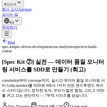
최신소식
회사 소식
Advisory
오시는 길
KO
문의하기
Blog
spec-kit
spec-driven-development
case-study
retrospective
claude-
code
ai
[Spec Kit ⑦] 실전 — 데이터 품질 모니터
링 서비스를 SDD로 만들기 (회고)
constitution부터 converge까지, 실시간 데이터 품질 모니터링 서
비스(dq-monitor)를 SDD로 0에서 1까지 만든 엔드투엔드 케이
스 스터디입니다. 정직한 숫자, 우리가 밟은 함정, 그리고 SDD
를 켜고 끄는 판단까지 — 7부작 시리즈를 닫습니다.
Data Dynamics
2026년 6월 17일
33
min read