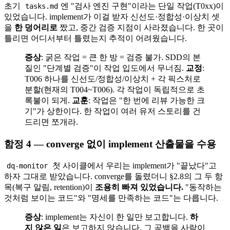
초기
엔 "검사 엔진 구현"이라는 단일 작업(T0xx)이
tasks.md
있었습니다. implement가 이걸 받자 신선도·정합성·이상치 셋
을
한 덩어리로
짰고, 중간 검증 지점이 사라졌습니다. 한 곳이
틀리면 어디서부터 틀렸는지 추적이 어려웠습니다.
증상
: 굵은 작업 = 큰 한 방 = 검증 불가. SDD의 본
질인 "단계별 검증"이 작업 입도에서 무너짐.
교정
:
T006 하나를 신선도/정합성/이상치 + 각 픽스처로
분할(현재의 T004~T006). 각 작업이 독립적으로 초
록불이 되게.
교훈
: 작업은 "한 번에 리뷰 가능한 크
기"가 상한이다. 한 작업이 여러 유저 스토리를 건
드리면 쪼개라.
함정 4 — converge 없이 implement 산출물을 수용
첫 사이클에서 우리는 implement가 "끝났다"고
dq-monitor
하자 그대로 받았습니다. converge를 돌렸더니 §2.8의 그 두 항
목(복구 알림, retention)이
조용히 빠져 있었습니다.
"동작하는
것처럼 보이는 코드"와 "명세를 만족하는 코드"는 다릅니다.
증상
: implement는 자신이 한 일만 보고합니다.
하
지 않은 일
은 보고하지 않습니다. 그 공백을 사람이