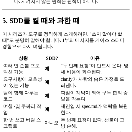
다. 지켜지지 않는 원칙은 원칙이 아니다.
5. SDD를 켤 때와 과한 때
이 시리즈가 도구를 정직하게 소개하려면, "쓰지 말아야 할
때"도 분명히 말해야 합니다. 1부의 메시지를 케이스 스터디
경험으로 다시 벼립니다.
상황
SDD?
이유
여러 번 손볼 프로
"두 번째 요청"이 반드시 온다. 명
예
덕션 기능
세 비용이 회수된다.
요구사항에 모호성
clarify가 사람의 숨은 가정을 드
예
이 있는 기능
러낸다.
팀이 함께 다루는
파일이 계약이 되어 구두 합의 증
예
코드
발을 막는다.
며칠~몇 주짜리 작
재진입 시 spec.md가 맥락을 복원
예
업
한다.
한 번 쓰고 버릴 스
두 번째 요청이 없다. 선불이 그
아니오
크립트
냥 손해.