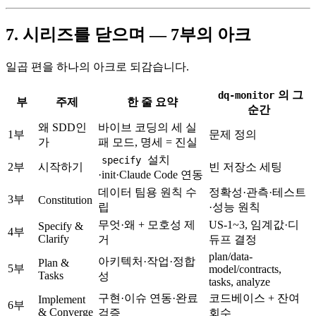
7. 시리즈를 닫으며 — 7부의 아크
일곱 편을 하나의 아크로 되감습니다.
의 그
dq-monitor
부
주제
한 줄 요약
순간
왜 SDD인
바이브 코딩의 세 실
1부
문제 정의
가
패 모드, 명세 = 진실
설치
specify
2부
시작하기
빈 저장소 세팅
·init·Claude Code 연동
데이터 팀용 원칙 수
정확성·관측·테스트
3부
Constitution
립
·성능 원칙
무엇·왜 + 모호성 제
US-1~3, 임계값·디
Specify &
4부
Clarify
거
듀프 결정
plan/data-
아키텍처·작업·정합
Plan &
5부
model/contracts,
Tasks
성
tasks, analyze
구현·이슈 연동·완료
코드베이스 + 잔여
Implement
6부
& Converge
검증
회수