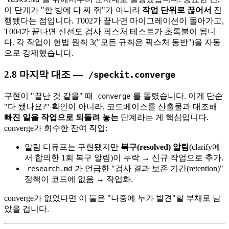
이 단계가 "한 방에 다 짜 줘"가 아니라
작업 단위로 끊어서
진
행됐다는 점입니다. T002가 끝나면 마이그레이션이 돌아가고,
T004가 끝나면 신선도 검사 픽스처 테스트가 초록불이 됩니
다. 각 작업이 헌법 원칙 3("모든 규칙은 픽스처 동반")을 자동
으로 강제했습니다.
2.8 마지막 대조 —
/speckit.converge
구현이 "끝난 것 같을" 때
를 돌렸습니다. 이게 단순
converge
"다 됐나요?" 확인이 아니라, 코드베이스를 산출물과 대조해
빠진 일을 작업으로 되돌려 놓는
단계라는 게 핵심입니다.
converge가 회수한 잔여 작업:
알림 디듀프는 구현됐지만
복구(resolved) 알림
(clarify에
서 합의한 1회 복구 알림)이 누락 → 신규 작업으로 추가.
가 언급한 "검사 결과 보존 기간(retention)"
research.md
정책이 코드에 없음 → 작업화.
converge가 없었다면 이 둘은 "나중에 누가 발견"할 부채로 남
았을 겁니다.