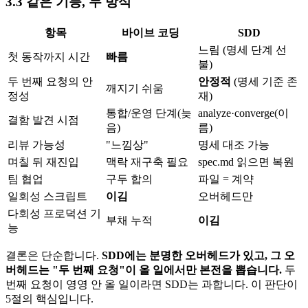
3.3 같은 기능, 두 방식
항목
바이브 코딩
SDD
느림 (명세 단계 선
첫 동작까지 시간
빠름
불)
두 번째 요청의 안
안정적
(명세 기준 존
깨지기 쉬움
정성
재)
통합/운영 단계(늦
analyze·converge(이
결함 발견 시점
음)
름)
리뷰 가능성
"느낌상"
명세 대조 가능
며칠 뒤 재진입
맥락 재구축 필요
spec.md 읽으면 복원
팀 협업
구두 합의
파일 = 계약
일회성 스크립트
이김
오버헤드만
다회성 프로덕션 기
부채 누적
이김
능
결론은 단순합니다.
SDD에는 분명한 오버헤드가 있고, 그 오
버헤드는 "두 번째 요청"이 올 일에서만 본전을 뽑습니다.
두
번째 요청이 영영 안 올 일이라면 SDD는 과합니다. 이 판단이
5절의 핵심입니다.