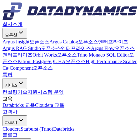
회사소개
솔루션
Argus Insight
오픈소스
Argus Catalog
오픈소스
엔터프라이즈
Argus RAG Studio
오픈소스
엔터프라이즈
Argus Flow
오픈소스
엔터프라이즈
Orbit Works
오픈소스
Trino Monaco SQL Editor
오
픈소스
Patroni PostgreSQL HA
오픈소스
High Performance Scatter
C# Component
오픈소스
특허
서비스
컨설팅
기술지원
시스템 운영
교육
Databricks 교육
Cloudera 교육
고객사
파트너
Cloudera
Starburst (Trino)
Databricks
블로그