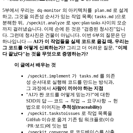
5부에서 우리는
의 아키텍처를
로 설계
dq-monitor
plan.md
하고, 그것을 의존성 순서가 있는 작업 목록(
)으로
tasks.md
분해한 뒤,
로 spec·plan·tasks 사이의 모순
/speckit.analyze
까지 걸러냈습니다. 이제 손에 든 것은 "검증된 청사진"입니
다. 그런데 청사진은 건물이 아닙니다. 이번 6부의 질문은 단
하나입니다 —
AI가 이 작업들을 실제 코드로 옮길 때, 우리는
그 코드를 어떻게 신뢰하는가?
그리고 더 어려운 질문,
"이제
다 끝났다"는 것을 무엇으로 증명하는가?
이 글에서 배우는 것
가
를 의존
/speckit.implement
tasks.md
성 순서대로 실행해 코드를 만드는 방식과,
그 과정에서
사람이 끼어야 하는 지점
"AI가 짠 코드를 어떻게 믿는가?"에 대한
SDD의 답 — 코드 → 작업 → 요구사항 → 헌
법으로 이어지는
추적성(traceability)
로 작업 목록을
/speckit.taskstoissues
GitHub 이슈로 옮겨 기존 팀 워크플로(이슈
·PR·보드)에 잇는 법
로 코드베이스를 산출
/speckit.converge