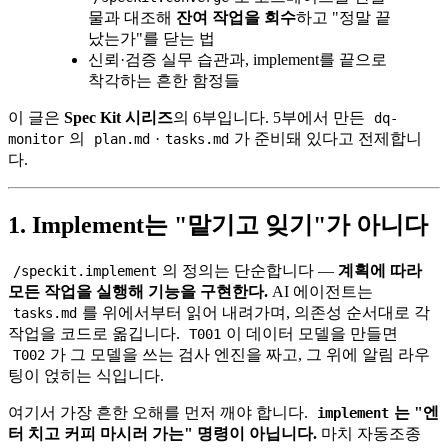
물과 대조해
잔여 작업을 회수
하고 "정말 끝
났는가"를 닫는 법
신뢰·검증 실무 습관과, implement를 끝으로
착각하는 흔한 함정들
이 글은
Spec Kit 시리즈
의 6부입니다. 5부에서 만든
dq-
의
·
가 준비돼 있다고 전제합니
monitor
plan.md
tasks.md
다.
1. Implement는 "맡기고 잊기"가 아니다
의 정의는 단순합니다 —
계획에 따라
/speckit.implement
모든 작업을 실행해 기능을 구현한다.
AI 에이전트는
를 위에서부터 읽어 내려가며, 의존성 순서대로 각
tasks.md
작업을 코드로 옮깁니다.
이 데이터 모델을 만들면
T001
가 그 모델을 쓰는 검사 엔진을 짜고, 그 위에 알림 라우
T002
팅이 얹히는 식입니다.
여기서 가장 흔한 오해를 먼저 깨야 합니다.
는 "엔
implement
터 치고 커피 마시러 가는" 명령이 아닙니다.
마치 자동조종