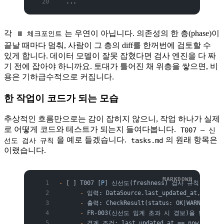
  ...
각
는 우연이 아닙니다. 의존성의 한 층(phase)이
⏸ 체크포인트
끝날 때마다 멈춰, 사람이 그 층의 diff를 한꺼번에 검토할 수
있게 합니다. 데이터 모델이 잘못 잡혔다면 검사 엔진을 다 짜
기 전에 잡아야 하니까요. 토대가 틀어진 채 위층을 쌓으면, 비
용은 기하급수적으로 커집니다.
한 작업이 코드가 되는 모습
추상적인 흐름만으로는 감이 잡히지 않으니, 작업 하나가 실제
로 어떻게 코드와 테스트가 되는지 들여다봅니다.
T007 — 신
을 예로 들겠습니다.
의 원래 항목은
선도 검사 규칙
tasks.md
이랬습니다.
-
 [ ] T007 [
P
] 신선도(freshness) 검사 규칙 구현
      -
 입력: DataSource.last_updated_at, Thresh
      -
 출력: CheckResult(status: OK|WARN|FAIL, 
      -
 FR-003(신선도 임계 초과 시 경보)을 만족해야
      -
 경계 조건: last_updated_at == now, nul