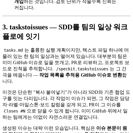
개입
하는 것입니다. 검토 단위가 작을수록 신뢰는
커집니다.
3. taskstoissues — SDD를 팀의 일상 워크
플로에 잇기
는 훌륭한 실행 계획이지만, 텍스트 파일 하나에 머
tasks.md
물러 있는 한 팀의 일상과는 떨어져 있습니다. 대부분의 팀은
이미 GitHub 이슈로 일을 쪼개고, PR로 리뷰하고, 프로젝트 보
드로 진척을 추적합니다.
는 그 간
/speckit.taskstoissues
극을 메웁니다 —
작업 목록을 추적용 GitHub 이슈로 변환
합
니다.
이것은 단순한 "복사 붙여넣기"가 아니라 SDD와 기존 협업 도
구를 잇는 다리입니다. 각 작업이 이슈가 되면, 그 작업은 담당
자·라벨·마일스톤·보드 칼럼을 갖게 되고, PR이 그 이슈를
으로 닫을 수 있게 됩니다. 이미 GitHub 위에서 일
Closes #N
하는 팀에게는 더없이 자연스러운 연결입니다.
생성된 이슈는 대략 이런 모습입니다. 핵심은
이슈 본문이 원