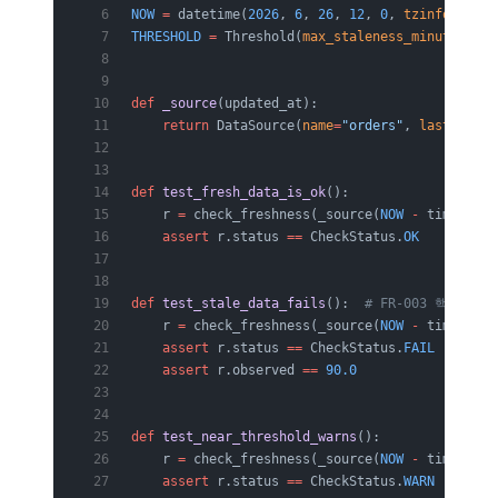
NOW
 =
 datetime(
2026
, 
6
, 
26
, 
12
, 
0
, 
tzinfo
=
timez
THRESHOLD
 =
 Threshold(
max_staleness_minutes
=
60
)
def
 _source
(updated_at):
    return
 DataSource(
name
=
"orders"
, 
last_updat
def
 test_fresh_data_is_ok
():
    r 
=
 check_freshness(_source(
NOW
 -
 timedelta
    assert
 r.status 
==
 CheckStatus.
OK
def
 test_stale_data_fails
():  
# FR-003 핵심 경로
    r 
=
 check_freshness(_source(
NOW
 -
 timedelta
    assert
 r.status 
==
 CheckStatus.
FAIL
    assert
 r.observed 
==
 90.0
def
 test_near_threshold_warns
():
    r 
=
 check_freshness(_source(
NOW
 -
 timedelta
    assert
 r.status 
==
 CheckStatus.
WARN