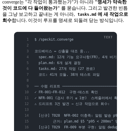
converge는 "각 작업이 통과했는가"가 아니라
"명세가 약속한
것이 코드에 다 들어왔는가"
를 묻습니다. 그리고 발견한 빈틈
을 그냥 보고하고 끝내는 게 아니라,
에 새 작업으로
tasks.md
회수
합니다. 이것이 루프를 명세로 되돌려 닫는 방식입니다.
$ /speckit.converge
코드베이스 ↔ 산출물 대조 중...
  spec.md: 12개 기능 요구사항(FR), 4개 비기능 요구
  plan.md: 6개 설계 결정
  tasks.md: 27개 작업 (27 완료)
  코드: 41개 모듈, 38개 테스트 파일
── 수렴 리포트 ──────────────────────────────────
✓ FR-001~FR-012  구현·테스트 확인
✓ NFR-001 (검사 주기 ≤ 1분)  스케줄러에서 확인
⚠ 드리프트 3건 발견 → 신규 작업으로 회수:
  [신규] T028  NFR-002 미충족: 알림 발송 p95 지
         근거: plan.md §5 "p95 < 200ms" 명
  [신규] T029  FR-009 부분 구현: 알림 dedup이 S