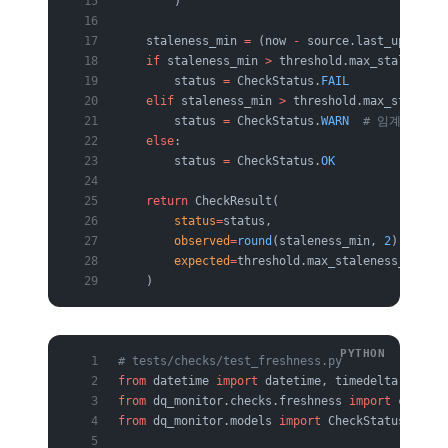
        )
    staleness_min 
=
 (now 
-
 source.last_updated_
    if
 staleness_min 
>
 threshold.max_staleness_
        status 
=
 CheckStatus.
FAIL
    elif
 staleness_min 
>
 threshold.max_stalenes
        status 
=
 CheckStatus.
WARN
  # 임계의 80
    else
:
        status 
=
 CheckStatus.
OK
    return
 CheckResult(
        status
=
status,
        observed
=
round
(staleness_min, 
2
),
        expected
=
threshold.max_staleness_minute
    )
# tests/checks/test_freshness.py
from
 datetime 
import
 datetime, timedelta, timez
from
 dq_monitor.checks.freshness 
import
 check_f
from
 dq_monitor.models 
import
 CheckStatus, Data