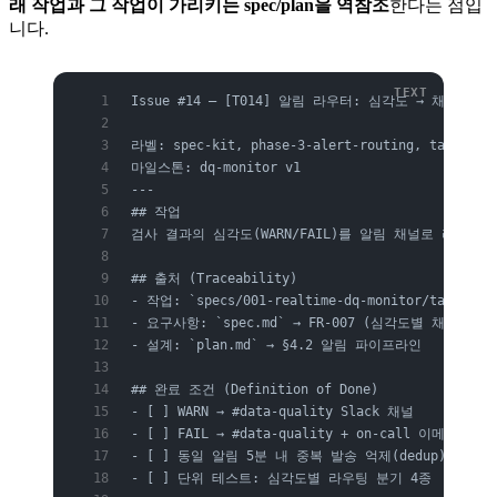
래 작업과 그 작업이 가리키는 spec/plan을 역참조
한다는 점입
니다.
Issue #14 — [T014] 알림 라우터: 심각도 → 채널 매핑
라벨: spec-kit, phase-3-alert-routing, task
마일스톤: dq-monitor v1
---
## 작업
검사 결과의 심각도(WARN/FAIL)를 알림 채널로 라우팅
## 출처 (Traceability)
- 작업: `specs/001-realtime-dq-monitor/tasks.md
- 요구사항: `spec.md` → FR-007 (심각도별 채널 분기
- 설계: `plan.md` → §4.2 알림 파이프라인
## 완료 조건 (Definition of Done)
- [ ] WARN → #data-quality Slack 채널
- [ ] FAIL → #data-quality + on-call 이메일
- [ ] 동일 알림 5분 내 중복 발송 억제(dedup)
- [ ] 단위 테스트: 심각도별 라우팅 분기 4종