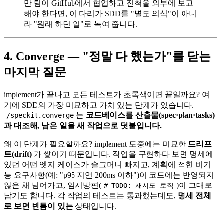
만 팀이 GitHub에서 협업하고 진척을 외부에 보고
해야 한다면, 이 다리가 SDD를 "별도 의식"이 아니
라 "원래 하던 일"로 녹여 줍니다.
4. Converge — "정말 다 했는가"를 닫는
마지막 질문
implement가 끝나고 모든 테스트가 초록색이면 끝일까요? 여
기에 SDD의 가장 미묘하고 가치 있는 단계가 있습니다.
는
코드베이스를 산출물(spec·plan·tasks)
/speckit.converge
과 대조해, 남은 일을 새 작업으로 덧붙입니다.
왜 이 단계가 필요할까요? implement 도중에는 미묘한
드리프
트(drift)
가 쌓이기 때문입니다. 작업을 구현하다 보면 명세에
있던 어떤 엣지 케이스가 슬그머니 빠지고, 계획에 적힌 비기
능 요구사항(예: "p95 지연 200ms 이하")이 코드에는 반영되지
않은 채 넘어가고, 임시방편(
)이 그대로
# TODO: 재시도 로직
남기도 합니다. 각 작업의 테스트는 통과했는데도,
명세 전체
로 보면 빈틈이 있는
상태입니다.