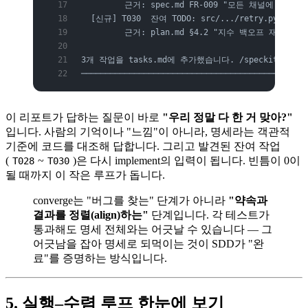
         근거: spec.md FR-009 "모든 채널에 5분 d
  [신규] T030  잔여 TODO: src/.../retry.py:4
         근거: plan.md §4.2 "지수 백오프 재시도
3개 작업을 tasks.md에 추가했습니다. /speckit.imp
───────────────────────────────────────────────
이 리포트가 답하는 질문이 바로
"우리 정말 다 한 거 맞아?"
입니다. 사람의 기억이나 "느낌"이 아니라, 명세라는 객관적
기준에 코드를 대조해 답합니다. 그리고 발견된 잔여 작업
(
~
)은 다시 implement의 입력이 됩니다. 빈틈이 0이
T028
T030
될 때까지 이 작은 루프가 돕니다.
converge는 "버그를 찾는" 단계가 아니라
"약속과
결과를 정렬(align)하는"
단계입니다. 각 테스트가
통과해도 명세 전체와는 어긋날 수 있습니다 — 그
어긋남을 잡아 명세로 되먹이는 것이 SDD가 "완
료"를 증명하는 방식입니다.
5. 실행–수렴 루프 한눈에 보기