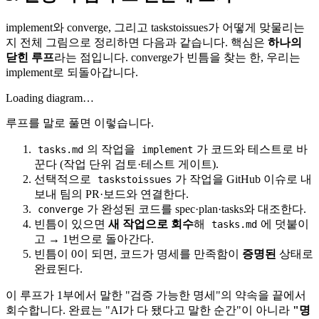
implement와 converge, 그리고 taskstoissues가 어떻게 맞물리는
지 전체 그림으로 정리하면 다음과 같습니다. 핵심은
하나의
닫힌 루프
라는 점입니다. converge가 빈틈을 찾는 한, 우리는
implement로 되돌아갑니다.
Loading diagram…
루프를 말로 풀면 이렇습니다.
의 작업을
가 코드와 테스트로 바
tasks.md
implement
꾼다 (작업 단위 검토·테스트 게이트).
선택적으로
가 작업을 GitHub 이슈로 내
taskstoissues
보내 팀의 PR·보드와 연결한다.
가 완성된 코드를 spec·plan·tasks와 대조한다.
converge
빈틈이 있으면
새 작업으로 회수
해
에 덧붙이
tasks.md
고 → 1번으로 돌아간다.
빈틈이 0이 되면, 코드가 명세를 만족함이
증명된
상태로
완료된다.
이 루프가 1부에서 말한 "검증 가능한 명세"의 약속을 끝에서
회수합니다. 완료는 "AI가 다 됐다고 말한 순간"이 아니라
"명