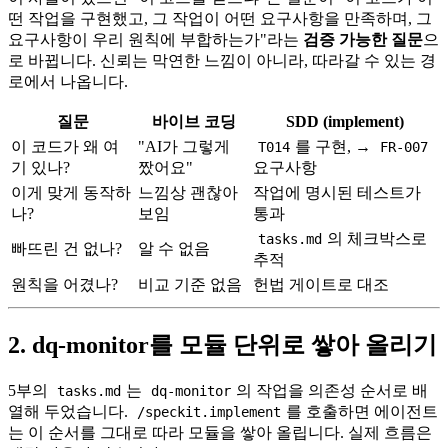
떤 작업을 구현했고, 그 작업이 어떤 요구사항을 만족하며, 그
요구사항이 우리 원칙에 부합하는가"라는
검증 가능한 질문
으
로 바뀝니다. 신뢰는 막연한 느낌이 아니라, 따라갈 수 있는 경
로에서 나옵니다.
질문
바이브 코딩
SDD (implement)
이 코드가 왜 여
"AI가 그렇게
를 구현, →
T014
FR-007
기 있나?
짰어요"
요구사항
이게 맞게 동작하
느낌상 괜찮아
작업에 명시된 테스트가
나?
보임
통과
의 체크박스로
tasks.md
빠뜨린 건 없나?
알 수 없음
추적
원칙을 어겼나?
비교 기준 없음
헌법 게이트로 대조
2. dq-monitor를 모듈 단위로 쌓아 올리기
5부의
는
의 작업을 의존성 순서로 배
tasks.md
dq-monitor
열해 두었습니다.
를 호출하면 에이전트
/speckit.implement
는 이 순서를 그대로 따라 모듈을 쌓아 올립니다. 실제 흐름은