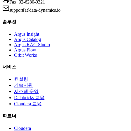
Fax.
02-6280-9321
support[at]data-dynamics.io
솔루션
Argus Insight
Argus Catalog
Argus RAG Studio
Argus Flow
Orbit Works
서비스
컨설팅
기술지원
시스템 운영
Databricks 교육
Cloudera 교육
파트너
Cloudera