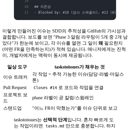
## 의존성
- Blocked by: #10 (검사 스케줄러), #13 (Alert 모
이렇게 만들어진 이슈는 SDD의 추적성을 GitHub의 가시성과
결합합니다. 보드를 보면 "Phase 3 알림 라우팅이 5개 중 2개 남
았다"가 한눈에 보이고, 각 이슈를 열면 그 일이
왜
필요한지
(어떤 FR을 만족하는지)가 적혀 있습니다. 매니저에게는 진척
이, 개발자에게는 맥락이 동시에 제공됩니다.
일상 도구
taskstoissues가 채우는 것
각 작업 = 추적 가능한 이슈(담당·라벨·마일스
이슈 트래커
톤)
Pull Request
로 코드와 작업을 연결
Closes #14
프로젝트 보
phase 라벨이 곧 칼럼/스윔레인
드
스탠드업
"어느 FR이 막혔는가"를 이슈 단위로 보고
taskstoissues는
선택적 단계
입니다. 혼자 빠르게 도
는 작업이라면
만으로 충분합니다. 하지
tasks.md