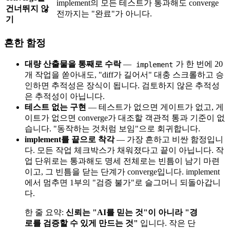
implement의 모든 테스트가 통과해도 converge
건너뛰지 않
전까지는 "완료"가 아니다.
기
흔한 함정
대량 산출물을 통째로 수락
—
가 한 번에 20
implement
개 작업을 쏟아내도, "diff가 길어서" 대충 스크롤하고 승
인하면 추적성은 장식이 됩니다. 검토하지 않은 추적성
은 추적성이 아닙니다.
테스트 없는 구현
— 테스트가 없으면 게이트가 없고, 게
이트가 없으면 converge가 대조할 객관적 통과 기준이 없
습니다. "동작하는 것처럼 보임"으로 회귀합니다.
implement를 끝으로 착각
— 가장 흔하고 비싼 함정입니
다. 모든 작업 체크박스가 채워졌다고 끝이 아닙니다. 작
업 단위로는 통과해도 명세 전체로는 빈틈이 남기 마련
이고, 그 빈틈을 닫는 단계가 converge입니다. implement
에서 멈추면 1부의 "검증 불가"로 슬그머니 되돌아갑니
다.
한 줄 요약:
신뢰는 "AI를 믿는 것"이 아니라 "경
로를 검증할 수 있게 만드는 것"
입니다. 작은 단