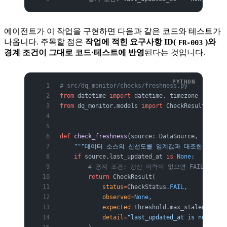
에이전트가 이 작업을 구현하면 다음과 같은 코드와 테스트가
나옵니다. 주목할 점은
작업에 적힌 요구사항 ID(
)와
FR-003
경계 조건이 그대로 코드·테스트에 반영
된다는 것입니다.
# src/dq_monitor/checks/freshness.py
from
 datetime 
import
 datetime, timezone
from
 dq_monitor.models 
import
 CheckResult, Chec
def
 check_freshness
(source: DataSource, thresho
    """데이터 소스의 신선도를 임계값과 대조한다. (FR-0
    if
 source.last_updated_at 
is
 None
:
        # 경계 조건: 갱신 이력이 없으면 FAIL로 본다
        return
 CheckResult(
            status
=
CheckStatus.
FAIL
,
            observed
=
None
,
            expected
=
threshold.max_staleness_mi
            detail
=
"last_updated_at is null"
,