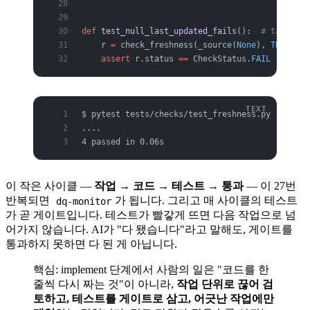
def
 test_null_last_updated_fails
():  
# tasks
    r 
=
 check_freshness(_source(
None
), 
THRESHOL
    assert
 r.status 
==
 CheckStatus.
FAIL
$ pytest tests/checks/test_freshness.py -q
....                                           
4 passed in 0.06s
이 작은 사이클 —
작업 → 코드 → 테스트 → 통과
— 이 27번
반복되면
가 됩니다. 그리고 매 사이클의 테스트
dq-monitor
가 곧 게이트입니다. 테스트가 빨갛게 뜨면 다음 작업으로 넘
어가지 않습니다. AI가 "다 됐습니다"라고 말해도, 게이트를
통과하지 못하면 다 된 게 아닙니다.
핵심: implement 단계에서 사람의 일은 "코드를 한
줄씩 다시 짜는 것"이 아니라,
작업 단위로 끊어 검
토하고, 테스트를 게이트로 삼고, 어긋난 작업에만