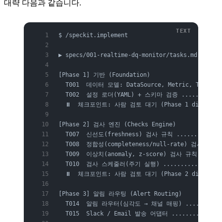
대략 다음과 같습니다.
$ /speckit.implement
▶ specs/001-realtime-dq-monitor/tasks.md 로
[Phase 1] 기반 (Foundation)
  T001  데이터 모델: DataSource, Metric, Thresh
  T002  설정 로더(YAML) + 스키마 검증 ...........
  ⏸  체크포인트: 사람 검토 대기 (Phase 1 diff)
[Phase 2] 검사 엔진 (Checks Engine)
  T007  신선도(freshness) 검사 규칙 ............
  T008  정합성(completeness/null-rate) 검사 규칙
  T009  이상치(anomaly, z-score) 검사 규칙 .....
  T010  검사 스케줄러(주기 실행) .................
  ⏸  체크포인트: 사람 검토 대기 (Phase 2 diff)
[Phase 3] 알림 라우팅 (Alert Routing)
  T014  알림 라우터(심각도 → 채널 매핑) ...........
  T015  Slack / Email 발송 어댑터 .............