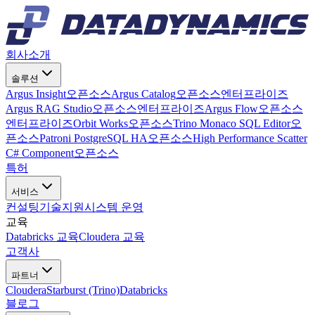
회사소개
솔루션
Argus Insight
오픈소스
Argus Catalog
오픈소스
엔터프라이즈
Argus RAG Studio
오픈소스
엔터프라이즈
Argus Flow
오픈소스
엔터프라이즈
Orbit Works
오픈소스
Trino Monaco SQL Editor
오
픈소스
Patroni PostgreSQL HA
오픈소스
High Performance Scatter
C# Component
오픈소스
특허
서비스
컨설팅
기술지원
시스템 운영
교육
Databricks 교육
Cloudera 교육
고객사
파트너
Cloudera
Starburst (Trino)
Databricks
블로그