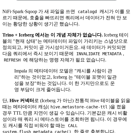
NiFi·Spark·Sqoop 가 새 파일을 쓰면
캐시가 이를 모
catalogd
르기 때문에, 호출을 빠뜨리면 쿼리에서 데이터가 전혀 안 보
이는 황당한 상황이 생기곤 했습니다.
Trino + Iceberg 에서는 이 개념 자체가 없습니다.
Iceberg 테이
블의 "현재 상태"는 메타데이터 파일이 가리키는 스냅샷으로
정의되고, 커밋이 곧 가시성이거든요. 새 데이터가 커밋되면
다음 쿼리에서 즉시 보이기 때문에
,
INVALIDATE METADATA
에 해당하는 명령 자체가 필요 없습니다.
REFRESH
Impala 의 메타데이터 모델은 "캐시를 사람이 관
리"하는 것이었고, Iceberg 는 "테이블 포맷이 일관
성을 보장"하는 것입니다. 이 한 가지만으로도 운
영 부담이 크게 줄어듭니다.
단,
Hive 커넥터
로 (Iceberg 가 아닌) 전통적 Hive 테이블을 읽을
때는 메타데이터 캐싱(
)을 켰을
hive.metastore-cache-ttl
경우 TTL 만큼 지연이 생길 수 있습니다. 기본값은 캐시 비활
성이라 매 쿼리 시 메타스토어를 조회하면 됩니다. 이 경우에
도 캐시를 직접 비워야 할 때는
CALL
한 줄로 충분합니다.
system.flush_metadata_cache()