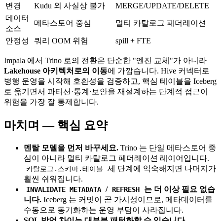
변경
Kudu 외 사실상 불가
MERGE/UPDATE/DELETE
데이터
메타스토어 중심
멀티 카탈로그 페더레이션
소스
안정성
쿼리 OOM 위험
spill + FTE
Impala 에서 Trino 로의 전환은 단순한 "엔진 교체"가 아니라
Lakehouse 아키텍처로의 이동
에 가깝습니다. Hive 커넥터로
병행 운영을 시작해 호환성을 검증하고, 핵심 테이블을 Iceberg
로 옮기면서 파티션·통계·보안을 재설계하는 단계적 접근이
위험을 가장 잘 통제합니다.
마치며 — 핵심 요약
멘탈 모델을 먼저 바꾸세요.
Trino 는 단일 메타스토어 중
심이 아니라 멀티 카탈로그 페더레이션 레이어입니다.
세 단계에 익숙해지면 나머지가
카탈로그.스키마.테이블
훨씬 쉬워집니다.
/
는 더 이상 필요 없습
INVALIDATE METADATA
REFRESH
니다.
Iceberg 는 커밋이 곧 가시성이므로, 메타데이터를
수동으로 동기화하는 운영 부담이 사라집니다.
SQL 방언 차이는 대부분 패턴화할 수 있습니다.