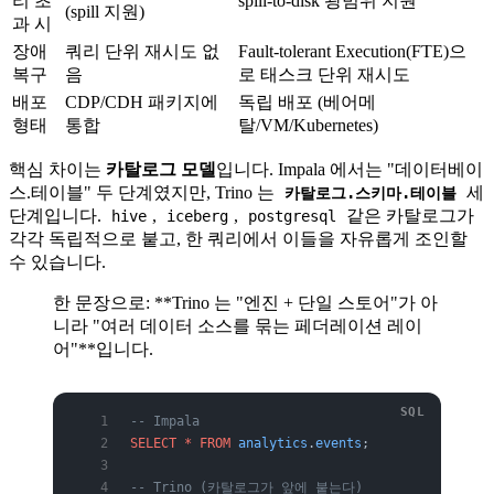
리 초
spill-to-disk 광범위 지원
(spill 지원)
과 시
장애
쿼리 단위 재시도 없
Fault-tolerant Execution(FTE)으
복구
음
로 태스크 단위 재시도
배포
CDP/CDH 패키지에
독립 배포 (베어메
형태
통합
탈/VM/Kubernetes)
핵심 차이는
카탈로그 모델
입니다. Impala 에서는 "데이터베이
스.테이블" 두 단계였지만, Trino 는
세
카탈로그.스키마.테이블
단계입니다.
,
,
같은 카탈로그가
hive
iceberg
postgresql
각각 독립적으로 붙고, 한 쿼리에서 이들을 자유롭게 조인할
수 있습니다.
한 문장으로: **Trino 는 "엔진 + 단일 스토어"가 아
니라 "여러 데이터 소스를 묶는 페더레이션 레이
어"**입니다.
-- Impala
SELECT
 *
 FROM
 analytics
.
events
;
-- Trino (카탈로그가 앞에 붙는다)