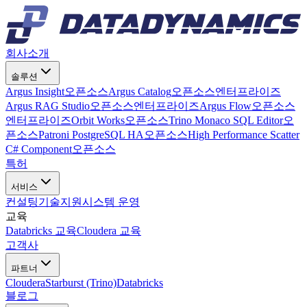
회사소개
솔루션
Argus Insight
오픈소스
Argus Catalog
오픈소스
엔터프라이즈
Argus RAG Studio
오픈소스
엔터프라이즈
Argus Flow
오픈소스
엔터프라이즈
Orbit Works
오픈소스
Trino Monaco SQL Editor
오
픈소스
Patroni PostgreSQL HA
오픈소스
High Performance Scatter
C# Component
오픈소스
특허
서비스
컨설팅
기술지원
시스템 운영
교육
Databricks 교육
Cloudera 교육
고객사
파트너
Cloudera
Starburst (Trino)
Databricks
블로그