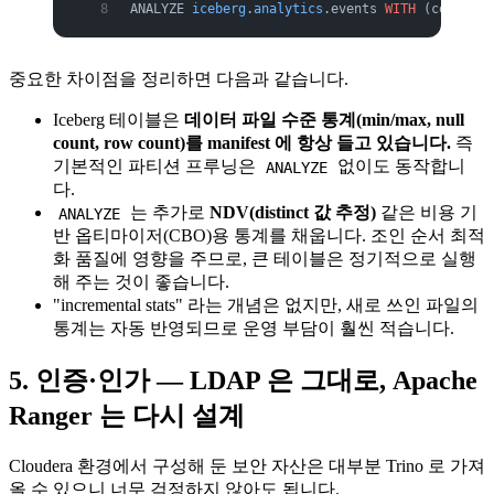
ANALYZE 
iceberg
.
analytics
.events 
WITH
 (columns 
중요한 차이점을 정리하면 다음과 같습니다.
Iceberg 테이블은
데이터 파일 수준 통계(min/max, null
count, row count)를 manifest 에 항상 들고 있습니다.
즉
기본적인 파티션 프루닝은
없이도 동작합니
ANALYZE
다.
는 추가로
NDV(distinct 값 추정)
같은 비용 기
ANALYZE
반 옵티마이저(CBO)용 통계를 채웁니다. 조인 순서 최적
화 품질에 영향을 주므로, 큰 테이블은 정기적으로 실행
해 주는 것이 좋습니다.
"incremental stats" 라는 개념은 없지만, 새로 쓰인 파일의
통계는 자동 반영되므로 운영 부담이 훨씬 적습니다.
5. 인증·인가 — LDAP 은 그대로, Apache
Ranger 는 다시 설계
Cloudera 환경에서 구성해 둔 보안 자산은 대부분 Trino 로 가져
올 수 있으니 너무 걱정하지 않아도 됩니다.