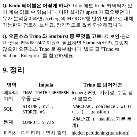
Q. Kudu 테이블은 어떻게 하나?
Trino 에도 Kudu 커넥터가 있
어 계속 읽을 수 있습니다. 다만 실시간 upsert 가 필요했던 이
유가 분석용이라면, Iceberg 의 MERGE/행 단위 변경으로 대체
가능한지 검토해 보세요. 장기적으로 훨씬 단순해집니다.
Q. 오픈소스 Trino 와 Starburst 중 무엇을 고르나?
보안·관리
UI·전용 커넥터·24/7 지원이 필요하면 Starburst(SEP), 그렇지
않으면 오픈소스 Trino 로 충분합니다. 별도 글 "Trino vs
Starburst Enterprise"를 참고하세요.
9. 정리
영역
Impala
Trino 로 넘어가면
메타데
/
Iceberg 커밋=가시성, 수동 갱
INVALIDATE
REFRESH
수동 관리
이터
신 불필요
,
,
,
,
STRING
nvl
VARCHAR
coalesce
WITH
SQL
+ transform
STORED AS
(...)
(+ manifest 기본 통
ANALYZE
통계
COMPUTE STATS
계)
파티션
디렉터리 + 명시 컬럼
hidden partitioning(transform)