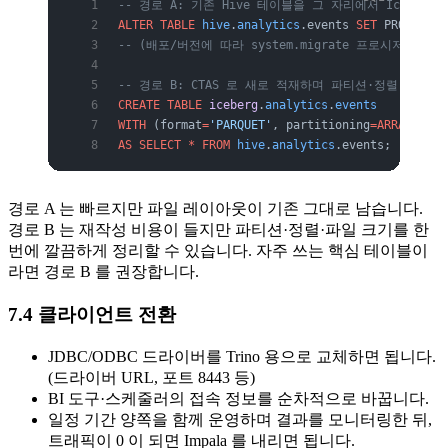
-- 경로 A: 기존 Hive 테이블을 그 자리에서 Iceberg
ALTER
 TABLE
 hive
.
analytics
.events 
SET
 PROPERTIE
-- (배포/버전에 따라 system.migrate 프로시저 사용)
-- 경로 B: CTAS 로 새로 적재하며 파티션·정렬 전략을
CREATE
 TABLE
 iceberg
.
analytics
.
events
WITH
 (format
=
'PARQUET'
, partitioning
=ARRAY
['day
AS
 SELECT
 *
 FROM
 hive
.
analytics
.events;
경로 A 는 빠르지만 파일 레이아웃이 기존 그대로 남습니다.
경로 B 는 재작성 비용이 들지만 파티션·정렬·파일 크기를 한
번에 깔끔하게 정리할 수 있습니다. 자주 쓰는 핵심 테이블이
라면 경로 B 를 권장합니다.
7.4 클라이언트 전환
JDBC/ODBC 드라이버를 Trino 용으로 교체하면 됩니다.
(드라이버 URL, 포트 8443 등)
BI 도구·스케줄러의 접속 정보를 순차적으로 바꿉니다.
일정 기간 양쪽을 함께 운영하며 결과를 모니터링한 뒤,
트래픽이 0 이 되면 Impala 를 내리면 됩니다.