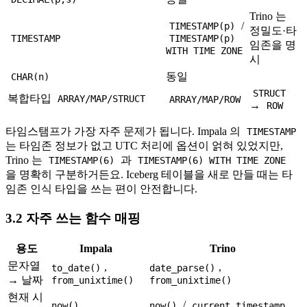
Trino 는
/
TIMESTAMP(p)
정밀도·타
TIMESTAMP
TIMESTAMP(p)
임존을 명
WITH TIME ZONE
시
동일
CHAR(n)
STRUCT
복합타입
ARRAY/MAP/STRUCT
ARRAY/MAP/ROW
→
ROW
타임스탬프가 가장 자주 문제가 됩니다. Impala 의
TIMESTAMP
는 타임존 정보가 없고 UTC 처리에 옵션이 얽혀 있었지만,
Trino 는
과
TIMESTAMP(6)
TIMESTAMP(6) WITH TIME ZONE
을 명확히 구분하거든요. Iceberg 테이블을 새로 만들 때는 타
임존 인식 타입을 쓰는 편이 안전합니다.
3.2 자주 쓰는 함수 매핑
용도
Impala
Trino
문자열
,
,
to_date()
date_parse()
→ 날짜
from_unixtime()
from_unixtime()
현재 시
/
now()
now()
current_timestamp