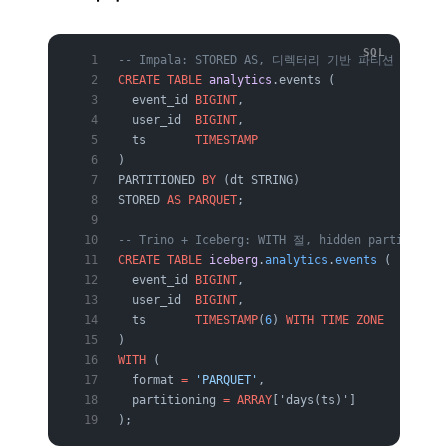
-- Impala: STORED AS, 디렉터리 기반 파티션
CREATE
 TABLE
 analytics
.events (
  event_id 
BIGINT
,
  user_id  
BIGINT
,
  ts       
TIMESTAMP
)
PARTITIONED 
BY
 (dt STRING)
STORED 
AS
 PARQUET
;
-- Trino + Iceberg: WITH 절, hidden partitionin
CREATE
 TABLE
 iceberg
.
analytics
.
events
 (
  event_id 
BIGINT
,
  user_id  
BIGINT
,
  ts       
TIMESTAMP
(
6
)
 WITH TIME ZONE
)
WITH
 (
  format 
=
 'PARQUET'
,
  partitioning 
=
 ARRAY
['days(ts)']
);