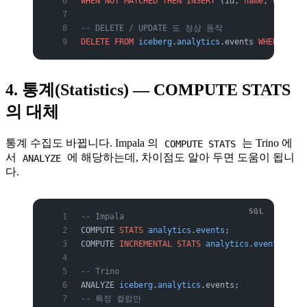
WHEN
 NOT
 MATCHED
 THEN
 INSERT
 (id, 
name
, updated
-- DELETE / UPDATE 도 정상 동작
DELETE
 FROM
 iceberg
.
analytics
.events 
WHERE
 ts 
<
4. 통계(Statistics) — COMPUTE STATS
의 대체
통계 수집도 바뀝니다. Impala 의
는 Trino 에
COMPUTE STATS
서
에 해당하는데, 차이점도 알아 두면 도움이 됩니
ANALYZE
다.
-- Impala
COMPUTE 
STATS
 analytics
.
events
;
COMPUTE 
INCREMENTAL
 STATS
 analytics
.
events
 PART
-- Trino
ANALYZE 
iceberg
.
analytics
.events;
-- 특정 컬럼만