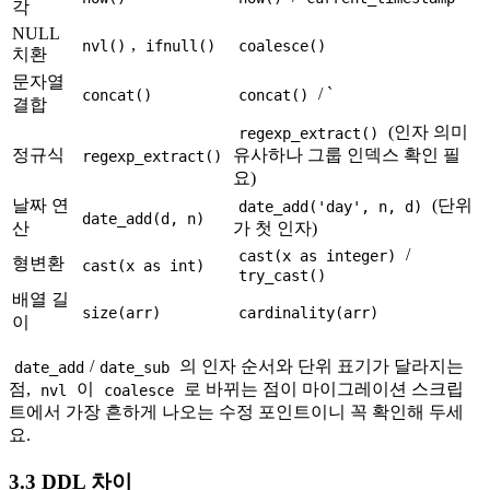
각
NULL
,
nvl()
ifnull()
coalesce()
치환
문자열
/ `
concat()
concat()
결합
(인자 의미
regexp_extract()
정규식
유사하나 그룹 인덱스 확인 필
regexp_extract()
요)
날짜 연
(단위
date_add('day', n, d)
date_add(d, n)
산
가 첫 인자)
/
cast(x as integer)
형변환
cast(x as int)
try_cast()
배열 길
size(arr)
cardinality(arr)
이
/
의 인자 순서와 단위 표기가 달라지는
date_add
date_sub
점,
이
로 바뀌는 점이 마이그레이션 스크립
nvl
coalesce
트에서 가장 흔하게 나오는 수정 포인트이니 꼭 확인해 두세
요.
3.3 DDL 차이