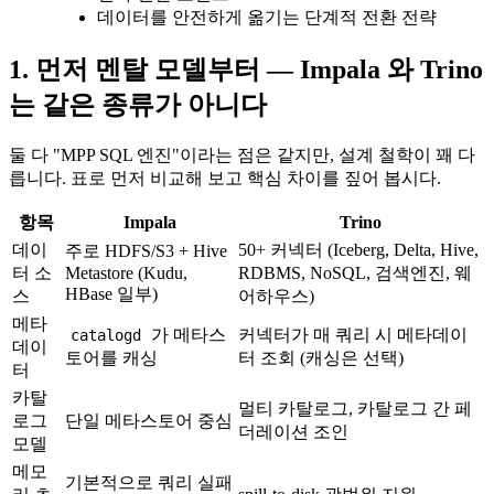
데이터를 안전하게 옮기는 단계적 전환 전략
1. 먼저 멘탈 모델부터 — Impala 와 Trino
는 같은 종류가 아니다
둘 다 "MPP SQL 엔진"이라는 점은 같지만, 설계 철학이 꽤 다
릅니다. 표로 먼저 비교해 보고 핵심 차이를 짚어 봅시다.
항목
Impala
Trino
데이
50+ 커넥터 (Iceberg, Delta, Hive,
주로 HDFS/S3 + Hive
터 소
Metastore (Kudu,
RDBMS, NoSQL, 검색엔진, 웨
HBase 일부)
스
어하우스)
메타
가 메타스
커넥터가 매 쿼리 시 메타데이
catalogd
데이
토어를 캐싱
터 조회 (캐싱은 선택)
터
카탈
멀티 카탈로그, 카탈로그 간 페
로그
단일 메타스토어 중심
더레이션 조인
모델
메모
기본적으로 쿼리 실패