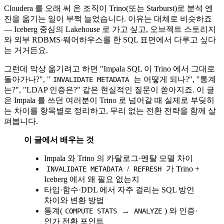
Cloudera 를 오래 써 온 조직이 Trino(또는 Starburst)로 분석 엔
진을 옮기는 일이 부쩍 늘었습니다. 이유는 대체로 비슷하죠
— Iceberg 중심의 Lakehouse 로 가고 싶고, 오브젝트 스토리지
와 외부 RDBMS·웨어하우스를 한 SQL 표면에서 다루고 싶다
는 거거든요.
그런데 막상 옮기려고 하면 "Impala SQL 이 Trino 에서 그대로
돌아가나?", "
는 어떻게 되나?", "통계
INVALIDATE METADATA
는?", "LDAP 인증은?" 같은 현실적인 질문이 쏟아지죠. 이 글
은 Impala 를 쓰던 여러분이 Trino 로 넘어갈 때 실제로 부딪히
는 차이를 항목별로 정리하고, 무리 없는 전환 전략을 함께 살
펴봅니다.
이 글에서 배우는 것
Impala 와 Trino 의 카탈로그·멘탈 모델 차이
/
가 Trino +
INVALIDATE METADATA
REFRESH
Iceberg 에서 왜 필요 없는지
타입·함수·DDL 에서 자주 걸리는 SQL 방언
차이와 변환 방법
통계(
→
) 와 인증·
COMPUTE STATS
ANALYZE
인가 전환 포인트