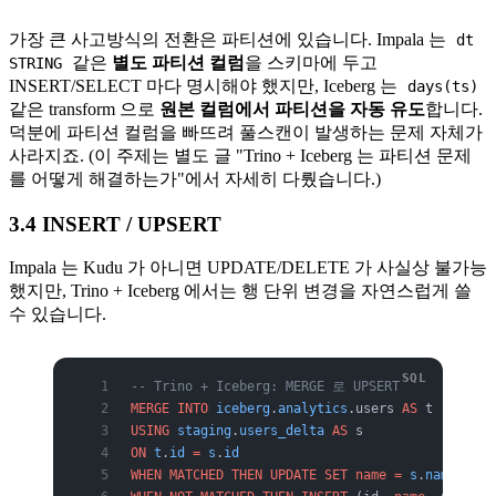
가장 큰 사고방식의 전환은 파티션에 있습니다. Impala 는
dt
같은
별도 파티션 컬럼
을 스키마에 두고
STRING
INSERT/SELECT 마다 명시해야 했지만, Iceberg 는
days(ts)
같은 transform 으로
원본 컬럼에서 파티션을 자동 유도
합니다.
덕분에 파티션 컬럼을 빠뜨려 풀스캔이 발생하는 문제 자체가
사라지죠. (이 주제는 별도 글 "Trino + Iceberg 는 파티션 문제
를 어떻게 해결하는가"에서 자세히 다뤘습니다.)
3.4 INSERT / UPSERT
Impala 는 Kudu 가 아니면 UPDATE/DELETE 가 사실상 불가능
했지만, Trino + Iceberg 에서는 행 단위 변경을 자연스럽게 쓸
수 있습니다.
-- Trino + Iceberg: MERGE 로 UPSERT
MERGE
 INTO
 iceberg
.
analytics
.users 
AS
 t
USING
 staging
.
users_delta
 AS
 s
ON
 t
.
id
 =
 s
.
id
WHEN
 MATCHED
 THEN
 UPDATE
 SET
 name
 =
 s
.
name
, upd