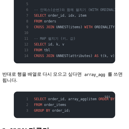
-- 인덱스(순번)와 함께 펼치기 (WITH ORDINALITY)
SELECT
 order_id, idx, item
FROM
 orders
CROSS JOIN
 UNNEST(items) 
WITH
 ORDINALITY 
AS
 t(i
-- MAP 펼치기 (키, 값)
SELECT
 id, k, v
FROM
 tbl
CROSS JOIN
 UNNEST(attributes) 
AS
 t(k, v);
반대로 행을 배열로 다시 모으고 싶다면
를 쓰면
array_agg
됩니다.
SELECT
 order_id, array_agg(item 
ORDER BY
 item) 
FROM
 order_items
GROUP BY
 order_id;