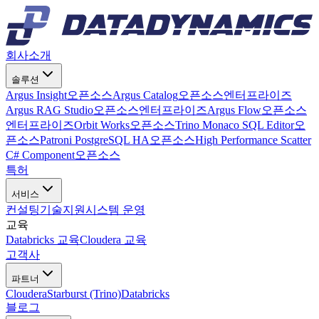
회사소개
솔루션
Argus Insight
오픈소스
Argus Catalog
오픈소스
엔터프라이즈
Argus RAG Studio
오픈소스
엔터프라이즈
Argus Flow
오픈소스
엔터프라이즈
Orbit Works
오픈소스
Trino Monaco SQL Editor
오
픈소스
Patroni PostgreSQL HA
오픈소스
High Performance Scatter
C# Component
오픈소스
특허
서비스
컨설팅
기술지원
시스템 운영
교육
Databricks 교육
Cloudera 교육
고객사
파트너
Cloudera
Starburst (Trino)
Databricks
블로그