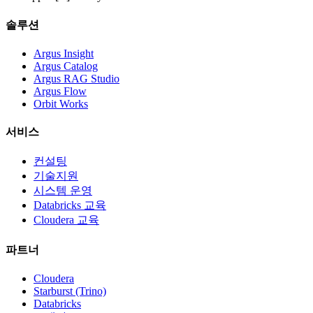
솔루션
Argus Insight
Argus Catalog
Argus RAG Studio
Argus Flow
Orbit Works
서비스
컨설팅
기술지원
시스템 운영
Databricks 교육
Cloudera 교육
파트너
Cloudera
Starburst (Trino)
Databricks