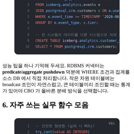
FROM
 iceberg
.
analytics
.events e
JOIN
 postgresql
.
crm
.customers c 
ON
 e
.
user_id
 =
 
WHERE
 e
.
event_time
 >=
 TIMESTAMP
 '2026-06-01 00:
GROUP BY
 e
.
event_type
, 
c
.
tier
;
-- 한 시스템의 데이터를 다른 시스템으로 적재 (CTAS 
CREATE
 TABLE
 iceberg
.
analytics
.
customer_snapsho
SELECT
 *
 FROM
 postgresql
.
crm
.customers;
성능 팁을 하나 기억해 두세요. RDBMS 커넥터는
predicate/aggregate pushdown
덕분에 WHERE 조건과 집계를
소스 DB 에서 직접 처리합니다. 작은 차원 테이블에는
broadcast 조인이 자연스럽고, 큰 테이블끼리 조인할 때는 통계
가 있어야 CBO 가 올바른 분배 방식을 선택합니다.
6. 자주 쓰는 실무 함수 모음
-- 안전한 형변환 (실패 시 NULL)
try_cast
(
value
 AS
 INTEGER
)