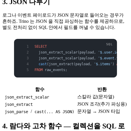
3. JSON 다루기
로그나 이벤트 페이로드가 JSON 문자열로 들어오는 경우가
흔하죠. Trino 는 JSON 을 직접 파싱하는 함수를 제공하므로,
별도 전처리 없이 SQL 안에서 필드를 꺼낼 수 있습니다.
SELECT
  json_extract_scalar(payload, 
'$.user.id'
)    
  json_extract_scalar(payload, 
'$.event.type'
) 
  cast
(json_extract(payload, 
'$.items'
) 
AS
 ARRA
FROM
 raw_events;
함수
반환
스칼라 값(문자열)
json_extract_scalar
JSON 조각(추가 파싱용)
json_extract
/
문자열 → JSON 타입
json_parse
cast(... AS JSON)
4. 람다와 고차 함수 — 컬렉션을 SQL 로