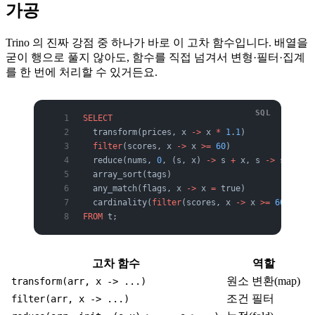
가공
Trino 의 진짜 강점 중 하나가 바로 이 고차 함수입니다. 배열을
굳이 행으로 풀지 않아도, 함수를 직접 넘겨서 변형·필터·집계
를 한 번에 처리할 수 있거든요.
SELECT
  transform(prices, x 
->
 x 
*
 1
.
1
)              
  filter
(scores, x 
->
 x 
>=
 60
)                 
  reduce(nums, 
0
, (s, x) 
->
 s 
+
 x, s 
->
 s)     
  array_sort(tags)                             
  any_match(flags, x 
->
 x 
=
 true)              
  cardinality(
filter
(scores, x 
->
 x 
>=
 60
))    
FROM
 t;
고차 함수
역할
원소 변환(map)
transform(arr, x -> ...)
조건 필터
filter(arr, x -> ...)