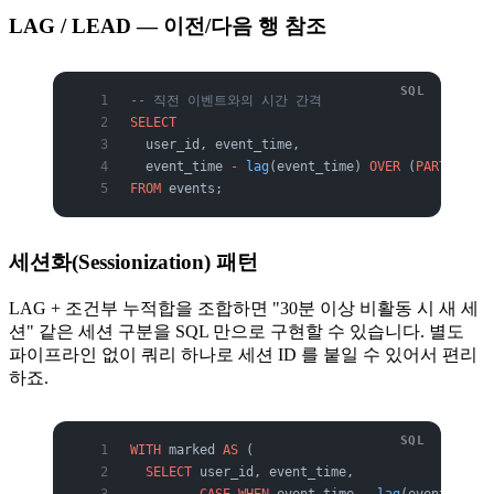
LAG / LEAD — 이전/다음 행 참조
-- 직전 이벤트와의 시간 간격
SELECT
  user_id, event_time,
  event_time 
-
 lag
(event_time) 
OVER
 (
PARTITION
 
FROM
 events;
세션화(Sessionization) 패턴
LAG + 조건부 누적합을 조합하면 "30분 이상 비활동 시 새 세
션" 같은 세션 구분을 SQL 만으로 구현할 수 있습니다. 별도
파이프라인 없이 쿼리 하나로 세션 ID 를 붙일 수 있어서 편리
하죠.
WITH
 marked 
AS
 (
  SELECT
 user_id, event_time,
         CASE
 WHEN
 event_time 
-
 lag
(event_time)