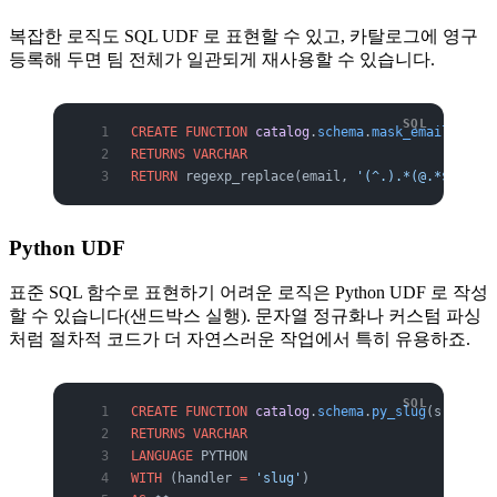
복잡한 로직도 SQL UDF 로 표현할 수 있고, 카탈로그에 영구
등록해 두면 팀 전체가 일관되게 재사용할 수 있습니다.
CREATE
 FUNCTION
 catalog
.
schema
.
mask_email
(email
RETURNS
 VARCHAR
RETURN
 regexp_replace(email, 
'(^.).*(@.*$)'
, 
'$
Python UDF
표준 SQL 함수로 표현하기 어려운 로직은 Python UDF 로 작성
할 수 있습니다(샌드박스 실행). 문자열 정규화나 커스텀 파싱
처럼 절차적 코드가 더 자연스러운 작업에서 특히 유용하죠.
CREATE
 FUNCTION
 catalog
.
schema
.
py_slug
(s 
VARCHA
RETURNS
 VARCHAR
LANGUAGE
 PYTHON
WITH
 (handler 
=
 'slug'
)