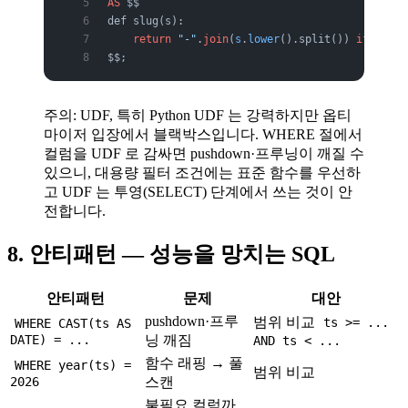
AS
 $$
def slug(s):
    return
 "-"
.
join
(
s
.
lower
().split()) 
if
 s 
els
$$;
주의: UDF, 특히 Python UDF 는 강력하지만 옵티
마이저 입장에서 블랙박스입니다. WHERE 절에서
컬럼을 UDF 로 감싸면 pushdown·프루닝이 깨질 수
있으니, 대용량 필터 조건에는 표준 함수를 우선하
고 UDF 는 투영(SELECT) 단계에서 쓰는 것이 안
전합니다.
8. 안티패턴 — 성능을 망치는 SQL
안티패턴
문제
대안
pushdown·프루
범위 비교
ts >= ...
WHERE CAST(ts AS
DATE) = ...
닝 깨짐
AND ts < ...
함수 래핑 → 풀
WHERE year(ts) =
범위 비교
2026
스캔
불필요 컬럼까