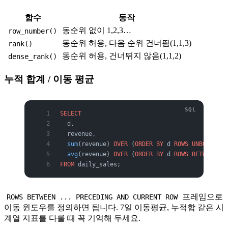
함수
동작
동순위 없이 1,2,3…
row_number()
동순위 허용, 다음 순위 건너뜀(1,1,3)
rank()
동순위 허용, 건너뛰지 않음(1,1,2)
dense_rank()
누적 합계 / 이동 평균
SELECT
  d,
  revenue,
  sum
(revenue) 
OVER
 (
ORDER BY
 d 
ROWS
 UNBOUNDED
 
  avg
(revenue) 
OVER
 (
ORDER BY
 d 
ROWS
 BETWEEN
 6
 
FROM
 daily_sales;
프레임으로
ROWS BETWEEN ... PRECEDING AND CURRENT ROW
이동 윈도우를 정의하면 됩니다. 7일 이동평균, 누적합 같은 시
계열 지표를 다룰 때 꼭 기억해 두세요.