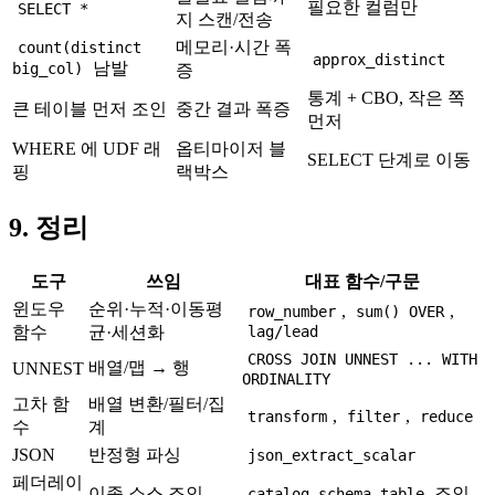
필요한 컬럼만
SELECT *
지 스캔/전송
메모리·시간 폭
count(distinct
approx_distinct
남발
big_col)
증
통계 + CBO, 작은 쪽
큰 테이블 먼저 조인
중간 결과 폭증
먼저
WHERE 에 UDF 래
옵티마이저 블
SELECT 단계로 이동
핑
랙박스
9. 정리
도구
쓰임
대표 함수/구문
윈도우
순위·누적·이동평
,
,
row_number
sum() OVER
함수
균·세션화
lag/lead
CROSS JOIN UNNEST ... WITH
배열/맵 → 행
UNNEST
ORDINALITY
고차 함
배열 변환/필터/집
,
,
transform
filter
reduce
수
계
JSON
반정형 파싱
json_extract_scalar
페더레이
이종 소스 조인
조인
catalog.schema.table