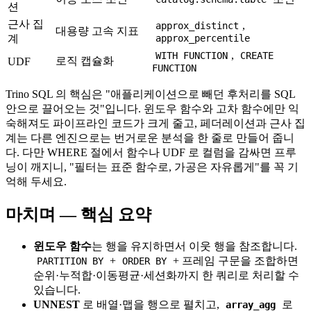
션
근사 집
,
approx_distinct
대용량 고속 지표
계
approx_percentile
,
WITH FUNCTION
CREATE
로직 캡슐화
UDF
FUNCTION
Trino SQL 의 핵심은 "애플리케이션으로 빼던 후처리를 SQL
안으로 끌어오는 것"입니다. 윈도우 함수와 고차 함수에만 익
숙해져도 파이프라인 코드가 크게 줄고, 페더레이션과 근사 집
계는 다른 엔진으로는 번거로운 분석을 한 줄로 만들어 줍니
다. 다만 WHERE 절에서 함수나 UDF 로 컬럼을 감싸면 프루
닝이 깨지니, "필터는 표준 함수로, 가공은 자유롭게"를 꼭 기
억해 두세요.
마치며 — 핵심 요약
윈도우 함수
는 행을 유지하면서 이웃 행을 참조합니다.
+
+ 프레임 구문을 조합하면
PARTITION BY
ORDER BY
순위·누적합·이동평균·세션화까지 한 쿼리로 처리할 수
있습니다.
UNNEST
로 배열·맵을 행으로 펼치고,
로
array_agg