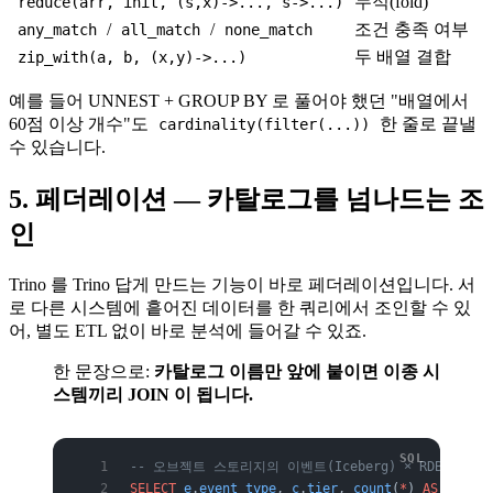
누적(fold)
reduce(arr, init, (s,x)->..., s->...)
/
/
조건 충족 여부
any_match
all_match
none_match
두 배열 결합
zip_with(a, b, (x,y)->...)
예를 들어 UNNEST + GROUP BY 로 풀어야 했던 "배열에서
60점 이상 개수"도
한 줄로 끝낼
cardinality(filter(...))
수 있습니다.
5. 페더레이션 — 카탈로그를 넘나드는 조
인
Trino 를 Trino 답게 만드는 기능이 바로 페더레이션입니다. 서
로 다른 시스템에 흩어진 데이터를 한 쿼리에서 조인할 수 있
어, 별도 ETL 없이 바로 분석에 들어갈 수 있죠.
한 문장으로:
카탈로그 이름만 앞에 붙이면 이종 시
스템끼리 JOIN 이 됩니다.
-- 오브젝트 스토리지의 이벤트(Iceberg) × RDBMS 의 고
SELECT
 e
.
event_type
, 
c
.
tier
, 
count
(
*
) 
AS
 cnt