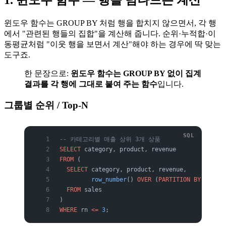
윈도우 함수는 GROUP BY 처럼 행을 합치지 않으면서, 각 행
에서 "관련된 행들의 집합"을 계산해 줍니다. 순위·누적합·이
동평균처럼 "이웃 행을 보면서 계산"해야 하는 경우에 딱 맞는
도구죠.
한 문장으로:
윈도우 함수는 GROUP BY 없이 집계
결과를 각 행에 그대로 붙여 주는 함수
입니다.
그룹별 순위 / Top-N
-- 카테고리별 매출 상위 3개 상품
SELECT
 category, product, revenue
FROM
 (
  SELECT
 category, product, revenue,
         row_number
() 
OVER
 (
PARTITION
 BY
 catego
  FROM
 sales
)
WHERE
 rn 
<=
 3
;