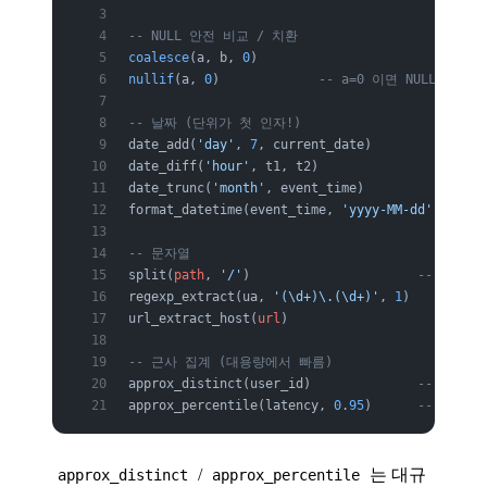
-- NULL 안전 비교 / 치환
coalesce
(a, b, 
0
)
nullif
(a, 
0
)             
-- a=0 이면 NULL (0
-- 날짜 (단위가 첫 인자!)
date_add(
'day'
, 
7
, current_date)
date_diff(
'hour'
, t1, t2)
date_trunc(
'month'
, event_time)
format_datetime(event_time, 
'yyyy-MM-dd'
)
-- 문자열
split(
path
, 
'/'
)                      
-- 배열로
regexp_extract(ua, 
'(\d+)\.(\d+)'
, 
1
)
url_extract_host(
url
)
-- 근사 집계 (대용량에서 빠름)
approx_distinct(user_id)              
-- 근사 di
approx_percentile(latency, 
0
.
95
)      
-- p95
/
는 대규
approx_distinct
approx_percentile