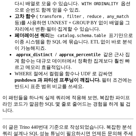
다시 배열로 모을 수 있습니다.
옵션
WITH ORDINALITY
으로 순번도 함께 얻을 수 있죠.
고차 함수
(
,
,
,
transform
filter
reduce
any_match
등)를 사용하면 UNNEST + GROUP BY 없이 배열을 그
자리에서 변환·필터·집계할 수 있습니다.
페더레이션 쿼리
는
표기만으로
catalog.schema.table
이종 시스템을 한 SQL 에 묶습니다. ETL 없이 바로 분석
이 가능해지죠.
/
같은 근사 집
approx_distinct
approx_percentile
계 함수는 대규모 데이터에서 정확한 집계보다 훨씬 빠
르고 메모리 효율적입니다.
WHERE 절에서 컬럼을 함수나 UDF 로 감싸면
pushdown 과 파티션 프루닝이 깨집니다.
필터 조건에는
반드시 표준 범위 비교를 쓰세요.
이 패턴들을 하나씩 실제 쿼리에 적용해 보면, 복잡한 파이프
라인 코드가 깔끔한 SQL 몇 줄로 줄어드는 경험을 하게 될 겁
니다.
이 글은 Trino 440번대 기준으로 작성되었습니다. 복잡한 분석
쿼리 설계나 SQL 성능 튜닝이 필요하시면 언제든 문의해 주세