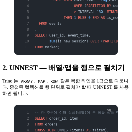
                   OVER
 (
PARTITION
 BY
 user_id 
O
                   >
 INTERVAL 
'30'
 MINUTE
              THEN
 1
 ELSE
 0
 END
 AS
 is_new_sessi
  FROM
 events
)
SELECT
 user_id, event_time,
       sum
(is_new_session) 
OVER
 (
PARTITION
 BY
 u
FROM
 marked;
2. UNNEST — 배열/맵을 행으로 펼치기
Trino 는
,
,
같은 복합 타입을 1급으로 다룹니
ARRAY
MAP
ROW
다. 중첩된 컬렉션을 행 단위로 펼쳐야 할 때 UNNEST 를 사용
하면 됩니다.
-- 한 주문에 여러 상품(배열)이 든 행을 상품 단위 행
SELECT
 order_id, item
FROM
 orders
CROSS JOIN
 UNNEST(items) 
AS
 t(item);