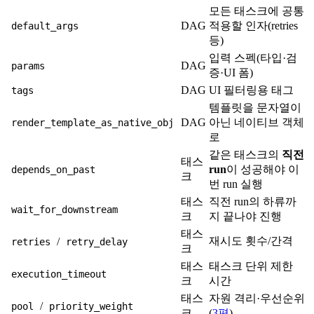
모든 태스크에 공통
DAG
적용할 인자(retries
default_args
등)
입력 스펙(타입·검
DAG
params
증·UI 폼)
DAG
UI 필터링용 태그
tags
템플릿을 문자열이
DAG
아닌 네이티브 객체
render_template_as_native_obj
로
같은 태스크의
직전
태스
run
이 성공해야 이
depends_on_past
크
번 run 실행
태스
직전 run의 하류까
wait_for_downstream
크
지 끝나야 진행
태스
재시도 횟수/간격
/
retries
retry_delay
크
태스
태스크 단위 제한
execution_timeout
크
시간
태스
자원 격리·우선순위
/
pool
priority_weight
크
(
3편
)