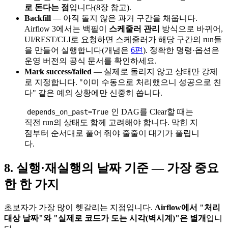
로 돈다는 점
입니다(8장 참고).
Backfill
— 아직 돌지 않은 과거 구간을 채웁니다.
Airflow 3에서는 백필이
스케줄러 관리
방식으로 바뀌어,
UI/REST/CLI로 요청하면 스케줄러가 해당 구간의 run들
을 만들어 실행합니다(개념은
6편
). 정확한 명령·옵션은
운영 버전의 공식 문서를 확인하세요.
Mark success/failed
— 실제로 돌리지 않고 상태만 강제
로 지정합니다. "이미 수동으로 처리했으니 성공으로 친
다" 같은 예외 상황에만 신중히 씁니다.
인 DAG를 Clear할 때는
depends_on_past=True
직전 run의 상태도 함께 고려해야 합니다. 막힌 지
점부터 순서대로 풀어 줘야 줄줄이 대기가 풀립니
다.
8. 실행·재실행의 날짜 기준 — 가장 중요
한 한 가지
초보자가 가장 많이 헷갈리는 지점입니다.
Airflow에서 "처리
대상 날짜"와 "실제로 코드가 도는 시각(벽시계)"은 별개
입니