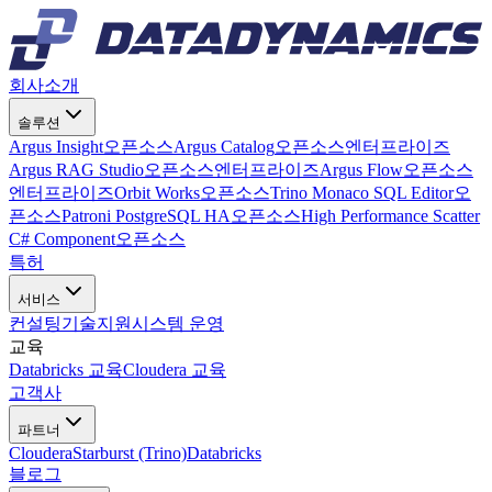
회사소개
솔루션
Argus Insight
오픈소스
Argus Catalog
오픈소스
엔터프라이즈
Argus RAG Studio
오픈소스
엔터프라이즈
Argus Flow
오픈소스
엔터프라이즈
Orbit Works
오픈소스
Trino Monaco SQL Editor
오
픈소스
Patroni PostgreSQL HA
오픈소스
High Performance Scatter
C# Component
오픈소스
특허
서비스
컨설팅
기술지원
시스템 운영
교육
Databricks 교육
Cloudera 교육
고객사
파트너
Cloudera
Starburst (Trino)
Databricks
블로그