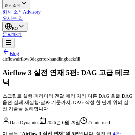
최신소식
회사 소식
Advisory
오시는 길
KO
문의하기
Blog
airflow
airflow3
dag
error-handling
backfill
Airflow 3 실전 연재 5편: DAG 고급 테크
닉
스크립트 실행·파라미터 전달·에러 처리·다른 DAG 호출·DAG
옵션·실패 재실행·날짜 기준까지, DAG 작성 한 단계 위의 실
전 기술을 정리합니다.
Data Dynamics
2026년 6월 29일
25
min read
이 글은
"Airflow 3 실전 연재"의 5편
입니다. 직전 편
4편: