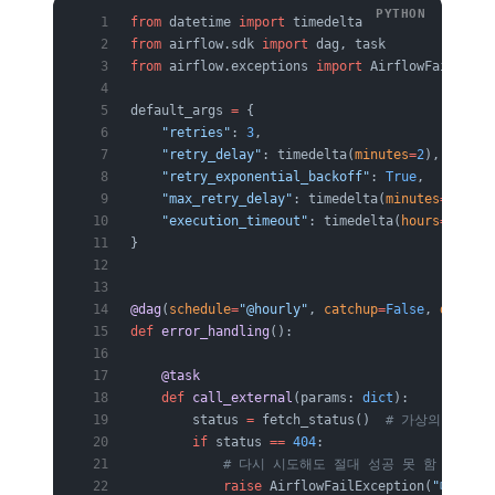
from
 datetime 
import
 timedelta
from
 airflow.sdk 
import
 dag, task
from
 airflow.exceptions 
import
 AirflowFailExcep
default_args 
=
 {
    "retries"
: 
3
,
    "retry_delay"
: timedelta(
minutes
=
2
),
    "retry_exponential_backoff"
: 
True
,        
#
    "max_retry_delay"
: timedelta(
minutes
=
30
),
    "execution_timeout"
: timedelta(
hours
=
1
),  
}
@dag
(
schedule
=
"@hourly"
, 
catchup
=
False
, 
default
def
 error_handling
():
    @task
    def
 call_external
(params: 
dict
):
        status 
=
 fetch_status()  
# 가상의 외부 
        if
 status 
==
 404
:
            # 다시 시도해도 절대 성공 못 함 → 재
            raise
 AirflowFailException(
"대상 리