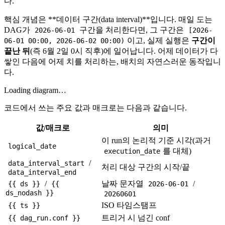
다.
핵심 개념은 **데이터 구간(data interval)**입니다. 매일 도는
DAG가
구간을 처리한다면, 그 구간은
2026-06-01
[2026-
이고, 실제 실행은
구간이
06-01 00:00, 2026-06-02 00:00)
끝난 뒤
(즉 6월 2일 0시 직후)에 일어납니다. 어제 데이터가 다
쌓인 다음에 어제 치를 처리하는, 배치의 자연스러운 동작입니
다.
Loading diagram…
코드에서 쓰는 주요 값과 매크로는 다음과 같습니다.
값/매크로
의미
이 run의 논리적 기준 시각(과거
logical_date
를 대체)
execution_date
/
data_interval_start
처리 대상 구간의 시작/끝
data_interval_end
/
날짜 문자열
/
{{ ds }}
{{
2026-06-01
ds_nodash }}
20260601
ISO 타임스탬프
{{ ts }}
트리거 시 넘긴 conf
{{ dag_run.conf }}