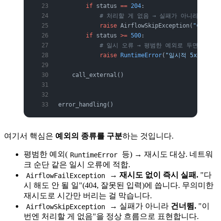
        if
 status 
==
 204
:
            # 처리할 게 없음 → 실패가 아니라 건너뜀
            raise
 AirflowSkipException(
"이번 구
        if
 status 
>=
 500
:
            # 일시 오류 → 평범한 예외로 두면 재시
            raise
 RuntimeError
(
"일시적 5xx, 재
    call_external()
error_handling()
여기서 핵심은
예외의 종류를 구분
하는 것입니다.
평범한 예외(
등) → 재시도 대상. 네트워
RuntimeError
크 순단 같은 일시 오류에 적합.
→
재시도 없이 즉시 실패.
"다
AirflowFailException
시 해도 안 될 일"(404, 잘못된 입력)에 씁니다. 무의미한
재시도로 시간만 버리는 걸 막습니다.
→ 실패가 아니라
건너뜀.
"이
AirflowSkipException
번엔 처리할 게 없음"을 정상 흐름으로 표현합니다.