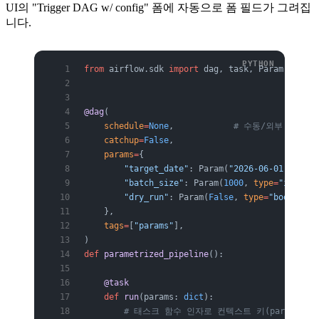
UI의 "Trigger DAG w/ config" 폼에 자동으로 폼 필드가 그려집
니다.
from
 airflow.sdk 
import
 dag, task, Param
@dag
(
    schedule
=
None
,            
# 수동/외부 트리거
    catchup
=
False
,
    params
=
{
        "target_date"
: Param(
"2026-06-01"
, 
type
        "batch_size"
: Param(
1000
, 
type
=
"integer
        "dry_run"
: Param(
False
, 
type
=
"boolean"
)
    },
    tags
=
[
"params"
],
)
def
 parametrized_pipeline
():
    @task
    def
 run
(params: 
dict
):
        # 태스크 함수 인자로 컨텍스트 키(params)