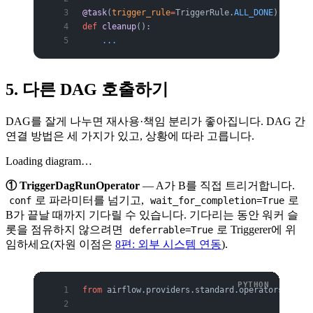
@task
(
trigger_rule
=
TriggerRule.
ALL_DONE
)   
# 
def
 cleanup
():
    ...
5. 다른 DAG 호출하기
DAG를 잘게 나누면 재사용·책임 분리가 좋아집니다. DAG 간
연결 방법은 세 가지가 있고, 상황에 따라 고릅니다.
Loading diagram…
① TriggerDagRunOperator
— A가 B를 직접 트리거합니다.
로 파라미터를 넘기고,
로
conf
wait_for_completion=True
B가 끝날 때까지 기다릴 수 있습니다. 기다리는 동안 워커 슬
롯을 점유하지 않으려면
로 Triggerer에 위
deferrable=True
임하세요(자원 이점은
8편: 외부 시스템 연동
).
from
 airflow.providers.standard.operators.trigg