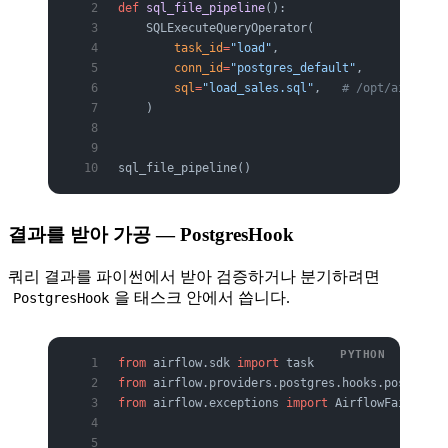
def
 sql_file_pipeline
():
    SQLExecuteQueryOperator(
        task_id
=
"load"
,
        conn_id
=
"postgres_default"
,
        sql
=
"load_sales.sql"
,   
# /opt/airflow
    )
sql_file_pipeline()
결과를 받아 가공 — PostgresHook
쿼리 결과를 파이썬에서 받아 검증하거나 분기하려면
을 태스크 안에서 씁니다.
PostgresHook
from
 airflow.sdk 
import
 task
from
 airflow.providers.postgres.hooks.postgres 
from
 airflow.exceptions 
import
 AirflowFailExcep