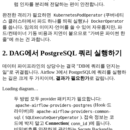
럼 인자를 분리해 전달하는 편이 안전합니다.
완전한 격리가 필요하면
(쿠버네티
KubernetesPodOperator
스 클러스터에서 파드 하나를 띄워 실행)나
DockerOperator
를 씁니다. 임의의 이미지·언어를 쓸 수 있어 자유롭지만, 파
드/컨테이너 기동 비용과 지연이 붙으므로 "가벼운 파이썬 한
줄"에 쓰는 건 과합니다.
2. DAG에서 PostgreSQL 쿼리 실행하기
데이터 파이프라인의 상당수는 결국 "DB에 쿼리를 던지는
일"로 귀결됩니다. Airflow 3에서 PostgreSQL에 쿼리를 실행하
는 길은 크게 두 가지이며,
결과가 필요한가
로 갈립니다.
Loading diagram…
두 방법 모두 provider 패키지가 필요합니다:
(Hook·드
apache-airflow-providers-postgres
라이버)와
apache-airflow-providers-common-
(
). 접속 정보는 코
sql
SQLExecuteQueryOperator
드에 박지 말고
Connection
(
)에 둡니다.
conn_id
비밀번호를 안전하게 관리하는 Secrets Backend는