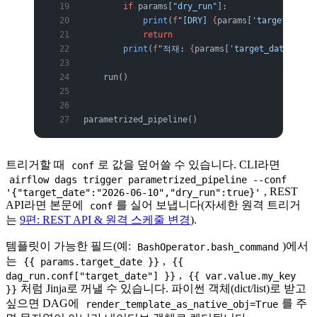
        if
 params[
"dry_run"
]:
            print
(
f
"[DRY] 
{
params[
'target_date'
            return
        print
(
f
"적재: 
{
params[
'target_date'
]
}
 /
    run()
parametrized_pipeline()
트리거할 때
로 값을 덮어쓸 수 있습니다. CLI라면
conf
airflow dags trigger parametrized_pipeline --conf
, REST
'{"target_date":"2026-06-10","dry_run":true}'
API라면 본문에
를 실어 보냅니다(자세한 원격 트리거
conf
는
9편: REST API & 원격 스케줄 변경
).
템플릿이 가능한 필드(예:
)에서
BashOperator.bash_command
는
,
{{ params.target_date }}
{{
,
dag_run.conf["target_date"] }}
{{ var.value.my_key
처럼 Jinja로 꺼낼 수 있습니다. 파이썬 객체(dict/list)로 받고
}}
싶으면 DAG에
를 주
render_template_as_native_obj=True