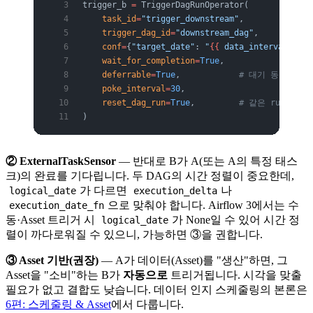
trigger_b 
=
 TriggerDagRunOperator(
    task_id
=
"trigger_downstream"
,
    trigger_dag_id
=
"downstream_dag"
,
    conf
=
{
"target_date"
: 
"
{{
 data_interval_star
    wait_for_completion
=
True
,
    deferrable
=
True
,            
# 대기 동안 워커
    poke_interval
=
30
,
    reset_dag_run
=
True
,         
# 같은 run_id
)
② ExternalTaskSensor
— 반대로 B가 A(또는 A의 특정 태스
크)의 완료를 기다립니다. 두 DAG의 시간 정렬이 중요한데,
가 다르면
나
logical_date
execution_delta
으로 맞춰야 합니다. Airflow 3에서는 수
execution_date_fn
동·Asset 트리거 시
가 None일 수 있어 시간 정
logical_date
렬이 까다로워질 수 있으니, 가능하면 ③을 권합니다.
③ Asset 기반(권장)
— A가 데이터(Asset)를 "생산"하면, 그
Asset을 "소비"하는 B가
자동으로
트리거됩니다. 시각을 맞출
필요가 없고 결합도 낮습니다. 데이터 인지 스케줄링의 본론은
6편: 스케줄링 & Asset
에서 다룹니다.