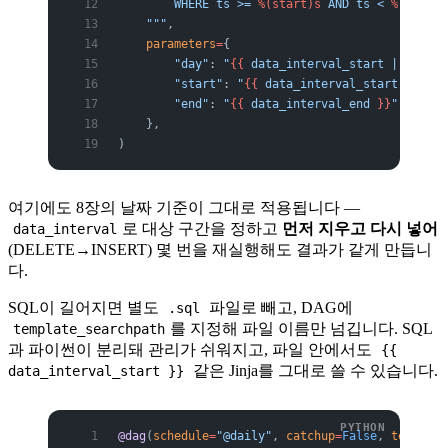
        WHERE ts >= 
%(start)s
 AND ts < 
%(end)s
;
    """
,
    parameters
=
{
        "day"
: 
"
{{
 data_interval_start | ds 
}}
"
        "start"
: 
"
{{
 data_interval_start 
}}
"
,
        "end"
: 
"
{{
 data_interval_end 
}}
"
,
    },
)
여기에도 8장의 날짜 기준이 그대로 적용됩니다 —
로 대상 구간을 정하고
먼저 지우고 다시 넣어
data_interval
(DELETE→INSERT) 몇 번을 재실행해도 결과가 같게 만듭니
다.
SQL이 길어지면 별도
파일로 빼고, DAG에
.sql
를 지정해 파일 이름만 넘깁니다. SQL
template_searchpath
과 파이썬이 분리돼 관리가 쉬워지고, 파일 안에서도
{{
같은 Jinja를 그대로 쓸 수 있습니다.
data_interval_start }}
@dag
(
schedule
=
"@daily"
, 
catchup
=
False
, 
template