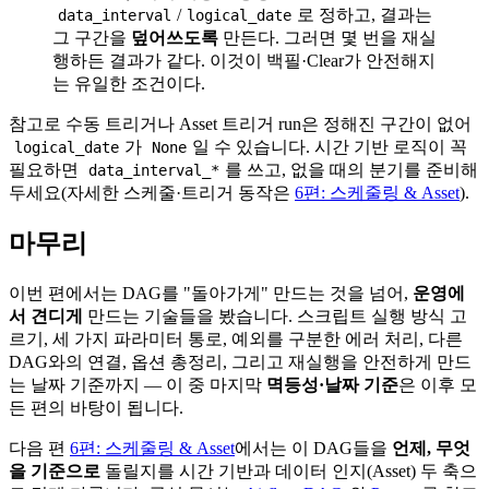
/
로 정하고, 결과는
data_interval
logical_date
그 구간을
덮어쓰도록
만든다. 그러면 몇 번을 재실
행하든 결과가 같다. 이것이 백필·Clear가 안전해지
는 유일한 조건이다.
참고로 수동 트리거나 Asset 트리거 run은 정해진 구간이 없어
가
일 수 있습니다. 시간 기반 로직이 꼭
logical_date
None
필요하면
를 쓰고, 없을 때의 분기를 준비해
data_interval_*
두세요(자세한 스케줄·트리거 동작은
6편: 스케줄링 & Asset
).
마무리
이번 편에서는 DAG를 "돌아가게" 만드는 것을 넘어,
운영에
서 견디게
만드는 기술들을 봤습니다. 스크립트 실행 방식 고
르기, 세 가지 파라미터 통로, 예외를 구분한 에러 처리, 다른
DAG와의 연결, 옵션 총정리, 그리고 재실행을 안전하게 만드
는 날짜 기준까지 — 이 중 마지막
멱등성·날짜 기준
은 이후 모
든 편의 바탕이 됩니다.
다음 편
6편: 스케줄링 & Asset
에서는 이 DAG들을
언제, 무엇
을 기준으로
돌릴지를 시간 기반과 데이터 인지(Asset) 두 축으