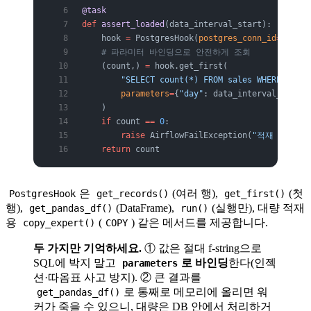
@task
def
 assert_loaded
(data_interval_start):
    hook 
=
 PostgresHook(
postgres_conn_id
=
"postg
    # 파라미터 바인딩으로 안전하게 조회
    (count,) 
=
 hook.get_first(
        "SELECT count(*) FROM sales WHERE day =
        parameters
=
{
"day"
: data_interval_start.
    )
    if
 count 
==
 0
:
        raise
 AirflowFailException(
"적재 결과가 
    return
 count
은
(여러 행),
(첫
PostgresHook
get_records()
get_first()
행),
(DataFrame),
(실행만), 대량 적재
get_pandas_df()
run()
용
(
) 같은 메서드를 제공합니다.
copy_expert()
COPY
두 가지만 기억하세요.
① 값은 절대 f-string으로
SQL에 박지 말고
로 바인딩
한다(인젝
parameters
션·따옴표 사고 방지). ② 큰 결과를
로 통째로 메모리에 올리면 워
get_pandas_df()
커가 죽을 수 있으니, 대량은 DB 안에서 처리하거