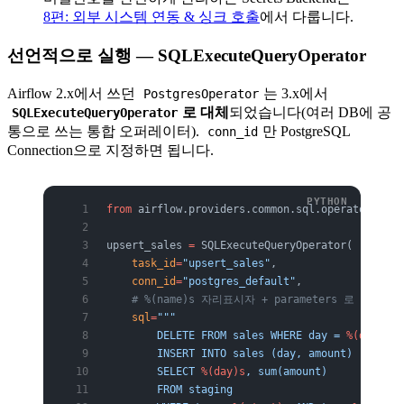
8편: 외부 시스템 연동 & 싱크 호출
에서 다룹니다.
선언적으로 실행 — SQLExecuteQueryOperator
Airflow 2.x에서 쓰던
는 3.x에서
PostgresOperator
로 대체
되었습니다(여러 DB에 공
SQLExecuteQueryOperator
통으로 쓰는 통합 오퍼레이터).
만 PostgreSQL
conn_id
Connection으로 지정하면 됩니다.
from
 airflow.providers.common.sql.operators.sql
upsert_sales 
=
 SQLExecuteQueryOperator(
    task_id
=
"upsert_sales"
,
    conn_id
=
"postgres_default"
,
    # %(name)s 자리표시자 + parameters 로 바
    sql
=
"""
        DELETE FROM sales WHERE day = 
%(day)s
;
        INSERT INTO sales (day, amount)
        SELECT 
%(day)s
, sum(amount)
        FROM staging