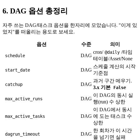
6. DAG 옵션 총정리
자주 쓰는 DAG/태스크 옵션을 한자리에 모았습니다. "이게 있
었지"를 떠올리는 용도로 보세요.
옵션
수준
의미
cron/
/타임
@daily
DAG
schedule
테이블/Asset/None
스케줄 계산의 시작
DAG
start_date
기준점
과거 구간 메우기.
DAG
catchup
3.x 기본
False
이 DAG의 동시 실
DAG
max_active_runs
행(run) 수 상한
이 DAG에서 동시
DAG
에 도는 태스크 수
max_active_tasks
상한
한 회차가 이 시간
DAG
dagrun_timeout
을 넘기면 실패