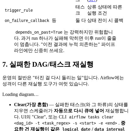
태스
상류 상태에 따른
trigger_rule
크
실행 조건
등
둘 다
상태 전이 시 콜백
on_failure_callback
는 강력하지만 위험합니
depends_on_past=True
다. 과거 run 하나가 실패해 막히면 이후 run이 줄줄
이 멈춥니다. "이전 결과에 누적 의존하는" 파이프
라인에만 신중히 쓰세요.
7. 실패한 DAG/태스크 재실행
운영의 절반은 "터진 걸 다시 돌리는 일"입니다. Airflow에는
성격이 다른 재실행 도구가 여럿 있습니다.
Loading diagram…
Clear(가장 흔함)
— 실패한 태스크(와 그 하류)의 상태를
지우면 스케줄러가
자동으로 다시 큐에 넣어
재실행합니
다. UI의 "Clear", 또는 CLI
airflow tasks clear
.
중
<dag_id> -t <task_regex> -s <start> -e <end>
요한 건 재실행이 같은
/
logical_date
data_interval