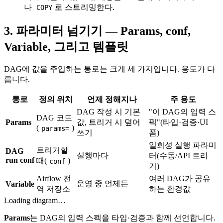
나
로 스트리밍한다.
COPY
3. 파라미터 넘기기 — Params, conf,
Variable, 그리고 템플릿
DAG에 값을 주입하는 통로는 크게 세 가지입니다. 용도가 다
릅니다.
통로
정의 위치
언제 정해지나
주 용도
DAG 작성 시 기본
"이 DAG의 입력 스
DAG 코드
Params
값, 트리거 시 덮어
펙"(타입·검증·UI
(
)
params=
쓰기
폼)
일회성 실행 파라미
트리거할
DAG
실행마다
터(수동/API 트리
run conf
때(
)
conf
거)
Airflow 전
여러 DAG가 공유
운영 중 언제든
Variable
역 저장소
하는 환경값
Loading diagram…
Params
는 DAG의 입력 스펙을 타입·검증과 함께 선언합니다.