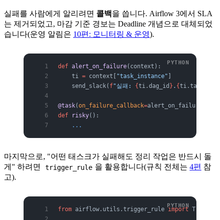
실패를 사람에게 알리려면
콜백
을 씁니다. Airflow 3에서 SLA
는 제거되었고, 마감 기준 경보는 Deadline 개념으로 대체되었
습니다(운영 알림은
10편: 모니터링 & 운영
).
def
 alert_on_failure
(context):
    ti 
=
 context[
"task_instance"
]
    send_slack(
f
"실패: 
{
ti.dag_id
}
.
{
ti.task_id
}
@task
(
on_failure_callback
=
alert_on_failure, 
on_
def
 risky
():
    ...
마지막으로, "어떤 태스크가 실패해도 정리 작업은 반드시 돌
게" 하려면
을 활용합니다(규칙 전체는
4편
참
trigger_rule
고).
from
 airflow.utils.trigger_rule 
import
 TriggerR