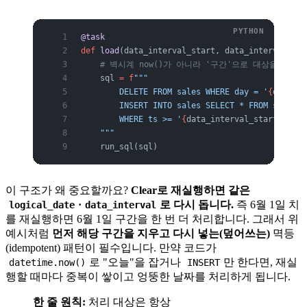
@task
def
 load
(data_interval_start, data_interval_end
    # 벽시계 now()가 아니라 '구간'으로 대상을 정한
    sql 
=
 f
"""
        DELETE FROM sales WHERE day = '
{
data_in
        INSERT INTO sales SELECT * FROM staging
        WHERE ts >= '
{
data_interval_start
}
' AND
    """
    run_sql(sql)
이 구조가 왜 중요할까요?
Clear로 재실행하면 같은
·
로 다시 돕니다.
즉 6월 1일 치
logical_date
data_interval
를 재실행하면 6월 1일 구간을 한 번 더 처리합니다. 그래서 위
예시처럼
먼저 해당 구간을 지우고 다시 넣는(덮어쓰는)
멱등
(idempotent) 패턴이 필수입니다. 만약 코드가
로 "오늘"을 잡거나
만 한다면, 재실
datetime.now()
INSERT
행할 때마다 중복이 쌓이고 엉뚱한 날짜를 처리하게 됩니다.
한 줄 원칙:
처리 대상은 항상