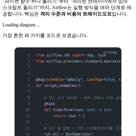
"파이썬 함수 하나 돌리기"부터 "격리된 컨테이너에서 임의
스크립트 돌리기"까지, Airflow는 실행 방식을 여러 단계로 제
공합니다. 핵심은
격리 수준과 비용의 트레이드오프
입니다.
Loading diagram…
가장 흔한 세 가지를 코드로 보겠습니다.
from
 airflow.sdk 
import
 dag, task
from
 airflow.providers.standard.operators.bash 
@dag
(
schedule
=
"@daily"
, 
catchup
=
False
, 
tags
=
[
"e
def
 script_examples
():
    # (1) 순수 파이썬 — 워커 안에서 바로 실행
    @task
    def
 transform
(rows: 
int
) -> 
int
:
        return
 rows 
*
 2
    # (2) 셸 명령 — 기존 스크립트/CLI를 그대로 호출
    run_etl 
=
 BashOperator(