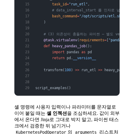
        task_id
=
"run_etl"
,
        # data_interval_start 를 인자로 넘겨 
        bash_command
=
"/opt/scripts/etl.sh --dat
    )
    # (3) 의존성이 충돌하는 파이썬 — 별도 venv에서
    @task.virtualenv
(
requirements
=
[
"pandas==2.1
    def
 heavy_pandas_job
():
        import
 pandas 
as
 pd
        return
 pd.
__version__
    transform(
100
) 
>>
 run_etl 
>>
 heavy_pandas_j
script_examples()
셸 명령에 사용자 입력이나 파라미터를 문자열로
이어 붙일 때는
셸 인젝션
을 조심하세요. 값이 외부
에서 온다면 Jinja로 그대로 박지 말고, 파이썬 태스
크에서 검증한 뒤 넘기거나
의
리스트처
KubernetesPodOperator
arguments