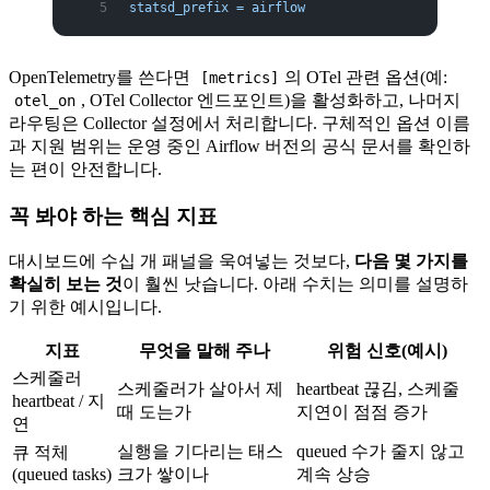
statsd_prefix = airflow
OpenTelemetry를 쓴다면
의 OTel 관련 옵션(예:
[metrics]
, OTel Collector 엔드포인트)을 활성화하고, 나머지
otel_on
라우팅은 Collector 설정에서 처리합니다. 구체적인 옵션 이름
과 지원 범위는 운영 중인 Airflow 버전의 공식 문서를 확인하
는 편이 안전합니다.
꼭 봐야 하는 핵심 지표
대시보드에 수십 개 패널을 욱여넣는 것보다,
다음 몇 가지를
확실히 보는 것
이 훨씬 낫습니다. 아래 수치는 의미를 설명하
기 위한 예시입니다.
지표
무엇을 말해 주나
위험 신호(예시)
스케줄러
스케줄러가 살아서 제
heartbeat 끊김, 스케줄
heartbeat / 지
때 도는가
지연이 점점 증가
연
실행을 기다리는 태스
queued 수가 줄지 않고
큐 적체
(queued tasks)
크가 쌓이나
계속 상승