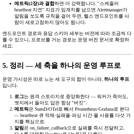
메트릭(2장)과 결합
하면 더 강력합니다. "스케줄러
heartbeat 지연" 지표가 임계치를 넘으면 Alertmanager가
알림을 쏘도록 규칙을 걸어 두면, 헬스 엔드포인트를 사
람이 새로고침하지 않아도 됩니다.
엔드포인트 경로와 응답 스키마 세부는 버전에 따라 조금씩 다
를 수 있으니, 프로브를 거는 경로는 운영 버전 문서로 확정하
세요.
5. 정리 — 세 축을 하나의 운영 루프로
운영 가시성은 따로 노는 세 도구의 합이 아니라,
하나의 루프
입니다.
로그
는 원격 스토리지로 중앙화한다 — 워커가 죽어도,
엣지에서 돌아도 답은 항상 "버킷".
메트릭
은 StatsD/OTel로 빼서 Prometheus·Grafana로 본다
— heartbeat·큐 적체·실패율·파싱 시간·풀 사용률 다섯 가
지를 핵심으로.
알림
은 on_failure_callback으로 실패를 즉시 전달하고,