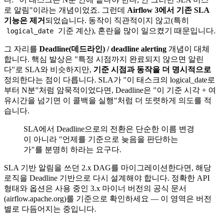
로 알림"이라는 개념이었죠. 그런데
Airflow 3에서 기존 SLA
기능은 제거
되었습니다. 동작이 직관적이지 않고(특히
기준 계산), 혼란을 많이 일으켰기 때문입니다.
logical_date
그 자리를
Deadline(데드라인) / deadline alerting
개념이 대체
합니다. 핵심 발상은 "특정 시점까지 완료되지 않으면 알린
다"로 SLA와 비슷하지만,
기준 시점과 동작을 더 명시적으로
정의한다는 점이 다릅니다. SLA가 "이 태스크의 logical_date로
부터 N분"처럼 암묵적이었다면, Deadline은 "이 기준 시각 + 여
유시간을 넘기면 이 콜백을 실행"처럼 더 또렷하게 의도를 적
습니다.
SLA에서 Deadline으로의 전환은 단순한 이름 변경
이 아니라 "언제를 기준으로 늦음을 판단하는
가"를 분명히 하라는 요구다.
SLA 기반 알림을 쓰던 2.x DAG를 마이그레이션한다면, 해당
로직을 Deadline 기반으로 다시 설계해야 합니다. 정확한 API
형태와 옵션은 사용 중인 3.x 마이너 버전의 공식 문서
(airflow.apache.org)를 기준으로 확인하세요 — 이 영역은 버전
별로 다듬어지는 중입니다.