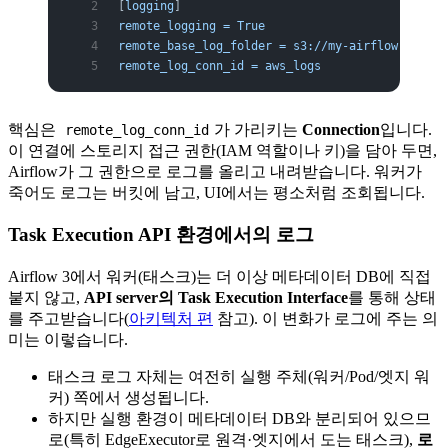
[
logging
]
remote_logging = True
remote_base_log_folder = s3://my-airflow-logs/l
remote_log_conn_id = aws_logs
핵심은
가 가리키는
Connection
입니다.
remote_log_conn_id
이 연결에 스토리지 접근 권한(IAM 역할이나 키)을 담아 두면,
Airflow가 그 권한으로 로그를 올리고 내려받습니다. 워커가
죽어도 로그는 버킷에 남고, UI에서는 평소처럼 조회됩니다.
Task Execution API 환경에서의 로그
Airflow 3에서 워커(태스크)는 더 이상 메타데이터 DB에 직접
붙지 않고,
API server의 Task Execution Interface
를 통해 상태
를 주고받습니다(
아키텍처 편
참고). 이 변화가 로그에 주는 의
미는 이렇습니다.
태스크 로그 자체는 여전히 실행 주체(워커/Pod/엣지 워
커) 쪽에서 생성됩니다.
하지만 실행 환경이 메타데이터 DB와 분리되어 있으므
로(특히 EdgeExecutor로 원격·엣지에서 도는 태스크),
로