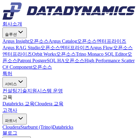
회사소개
솔루션
Argus Insight
오픈소스
Argus Catalog
오픈소스
엔터프라이즈
Argus RAG Studio
오픈소스
엔터프라이즈
Argus Flow
오픈소스
엔터프라이즈
Orbit Works
오픈소스
Trino Monaco SQL Editor
오
픈소스
Patroni PostgreSQL HA
오픈소스
High Performance Scatter
C# Component
오픈소스
특허
서비스
컨설팅
기술지원
시스템 운영
교육
Databricks 교육
Cloudera 교육
고객사
파트너
Cloudera
Starburst (Trino)
Databricks
블로그