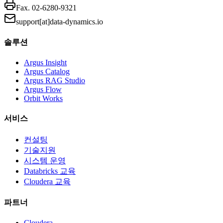
Fax.
02-6280-9321
support[at]data-dynamics.io
솔루션
Argus Insight
Argus Catalog
Argus RAG Studio
Argus Flow
Orbit Works
서비스
컨설팅
기술지원
시스템 운영
Databricks 교육
Cloudera 교육
파트너
Cloudera