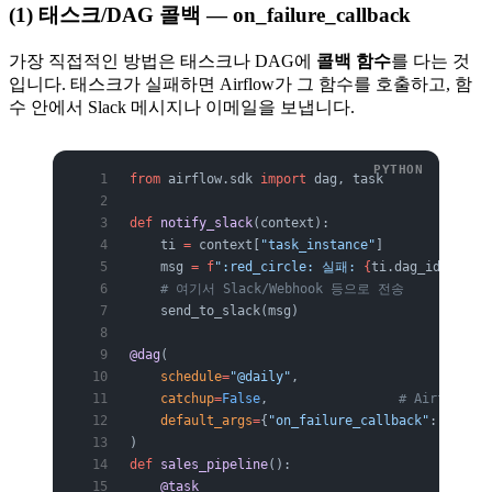
(1) 태스크/DAG 콜백 — on_failure_callback
가장 직접적인 방법은 태스크나 DAG에
콜백 함수
를 다는 것
입니다. 태스크가 실패하면 Airflow가 그 함수를 호출하고, 함
수 안에서 Slack 메시지나 이메일을 보냅니다.
from
 airflow.sdk 
import
 dag, task
def
 notify_slack
(context):
    ti 
=
 context[
"task_instance"
]
    msg 
=
 f
":red_circle: 실패: 
{
ti.dag_id
}
.
{
ti.
    # 여기서 Slack/Webhook 등으로 전송
    send_to_slack(msg)
@dag
(
    schedule
=
"@daily"
,
    catchup
=
False
,                 
# Airflow 
    default_args
=
{
"on_failure_callback"
: notify
)
def
 sales_pipeline
():
    @task