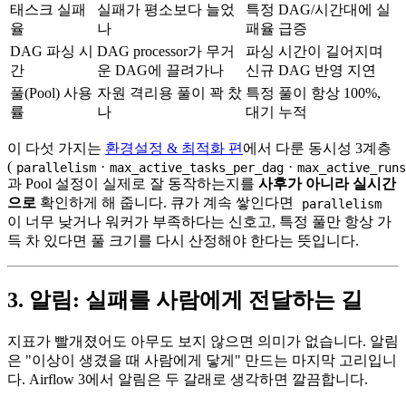
태스크 실패
실패가 평소보다 늘었
특정 DAG/시간대에 실
율
나
패율 급증
DAG 파싱 시
DAG processor가 무거
파싱 시간이 길어지며
간
운 DAG에 끌려가나
신규 DAG 반영 지연
풀(Pool) 사용
자원 격리용 풀이 꽉 찼
특정 풀이 항상 100%,
률
나
대기 누적
이 다섯 가지는
환경설정 & 최적화 편
에서 다룬 동시성 3계층
(
·
·
parallelism
max_active_tasks_per_dag
max_active_run
과 Pool 설정이 실제로 잘 동작하는지를
사후가 아니라 실시간
으로
확인하게 해 줍니다. 큐가 계속 쌓인다면
parallelism
이 너무 낮거나 워커가 부족하다는 신호고, 특정 풀만 항상 가
득 차 있다면 풀 크기를 다시 산정해야 한다는 뜻입니다.
3. 알림: 실패를 사람에게 전달하는 길
지표가 빨개졌어도 아무도 보지 않으면 의미가 없습니다. 알림
은 "이상이 생겼을 때 사람에게 닿게" 만드는 마지막 고리입니
다. Airflow 3에서 알림은 두 갈래로 생각하면 깔끔합니다.