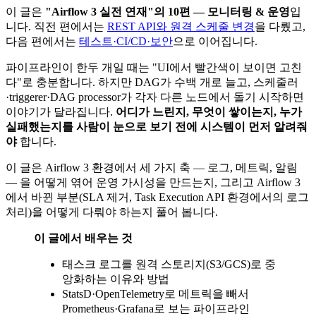
이 글은
"Airflow 3 실전 연재"의 10편 — 모니터링 & 운영
입
니다. 직전 편에서는
REST API와 원격 스케줄 변경
을 다뤘고,
다음 편에서는
테스트·CI/CD·보안
으로 이어집니다.
파이프라인이 한두 개일 때는 "UI에서 빨간색이 보이면 고친
다"로 충분합니다. 하지만 DAG가 수백 개로 늘고, 스케줄러
·triggerer·DAG processor가 각자 다른 노드에서 돌기 시작하면
이야기가 달라집니다.
어디가 느린지, 무엇이 쌓이는지, 누가
실패했는지를 사람이 눈으로 보기 전에 시스템이 먼저 알려줘
야
합니다.
이 글은 Airflow 3 환경에서 세 가지 축 — 로그, 메트릭, 알림
— 을 어떻게 엮어 운영 가시성을 만드는지, 그리고 Airflow 3
에서 바뀐 부분(SLA 제거, Task Execution API 환경에서의 로그
처리)을 어떻게 다뤄야 하는지 풀어 봅니다.
이 글에서 배우는 것
태스크 로그를 원격 스토리지(S3/GCS)로 중
앙화하는 이유와 방법
StatsD·OpenTelemetry로 메트릭을 빼서
Prometheus·Grafana로 보는 파이프라인