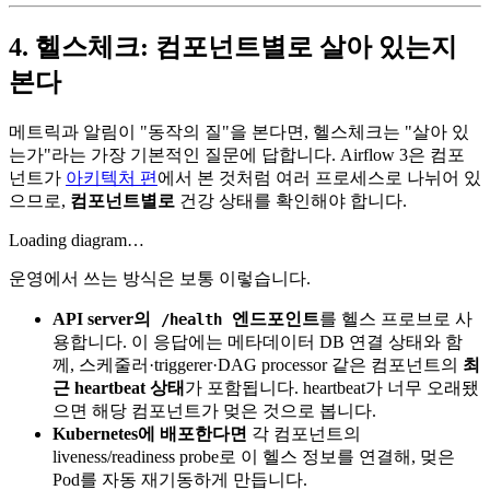
4. 헬스체크: 컴포넌트별로 살아 있는지
본다
메트릭과 알림이 "동작의 질"을 본다면, 헬스체크는 "살아 있
는가"라는 가장 기본적인 질문에 답합니다. Airflow 3은 컴포
넌트가
아키텍처 편
에서 본 것처럼 여러 프로세스로 나뉘어 있
으므로,
컴포넌트별로
건강 상태를 확인해야 합니다.
Loading diagram…
운영에서 쓰는 방식은 보통 이렇습니다.
API server의
엔드포인트
를 헬스 프로브로 사
/health
용합니다. 이 응답에는 메타데이터 DB 연결 상태와 함
께, 스케줄러·triggerer·DAG processor 같은 컴포넌트의
최
근 heartbeat 상태
가 포함됩니다. heartbeat가 너무 오래됐
으면 해당 컴포넌트가 멎은 것으로 봅니다.
Kubernetes에 배포한다면
각 컴포넌트의
liveness/readiness probe로 이 헬스 정보를 연결해, 멎은
Pod를 자동 재기동하게 만듭니다.