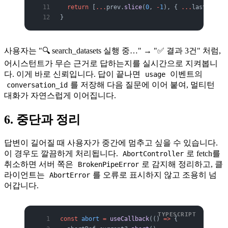
  return
 [
...
prev.
slice
(
0
, 
-
1
), { 
...
last, tool
}
사용자는 "🔍 search_datasets 실행 중…" → "✅ 결과 3건" 처럼,
어시스턴트가 무슨 근거로 답하는지를 실시간으로 지켜봅니
다. 이게 바로 신뢰입니다. 답이 끝나면
이벤트의
usage
를 저장해 다음 질문에 이어 붙여, 멀티턴
conversation_id
대화가 자연스럽게 이어집니다.
6. 중단과 정리
답변이 길어질 때 사용자가 중간에 멈추고 싶을 수 있습니다.
이 경우도 깔끔하게 처리됩니다.
로 fetch를
AbortController
취소하면 서버 쪽은
로 감지해 정리하고, 클
BrokenPipeError
라이언트는
를 오류로 표시하지 않고 조용히 넘
AbortError
어갑니다.
const
 abort
 =
 useCallback
(() 
=>
 {