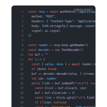
const
 resp
 =
 await
 authFetch
(
"/api/v1/ai/assist
  method: 
"POST"
,
  headers: { 
"Content-Type"
: 
"application/json"
  body: 
JSON
.
stringify
({ message, conversation_
  signal: ac.signal,
})
const
 reader
 =
 resp.body.
getReader
()
const
 decoder
 =
 new
 TextDecoder
()
let
 buf 
=
 ""
for
 (;;) {
  const
 { 
value
, 
done
 } 
=
 await
 reader.
read
()
  if
 (done) 
break
  buf 
+=
 decoder.
decode
(value, { stream: 
true
 }
  let
 idx
:
 number
  while
 ((idx 
=
 buf.
indexOf
(
"
\n\n
"
)) 
!==
 -
1
) { 
    const
 block
 =
 buf.
slice
(
0
, idx)
    buf 
=
 buf.
slice
(idx 
+
 2
)
    const
 line
 =
 block.
split
(
"
\n
"
).
find
((
l
) 
=>
 
    if
 (
!
line) 
continue