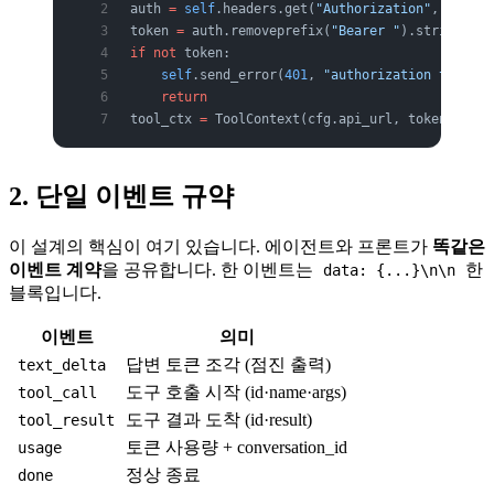
auth 
=
 self
.headers.get(
"Authorization"
, 
""
)
token 
=
 auth.removeprefix(
"Bearer "
).strip()
if
 not
 token:
    self
.send_error(
401
, 
"authorization token r
    return
tool_ctx 
=
 ToolContext(cfg.api_url, token)
2. 단일 이벤트 규약
이 설계의 핵심이 여기 있습니다. 에이전트와 프론트가
똑같은
이벤트 계약
을 공유합니다. 한 이벤트는
한
data: {...}\n\n
블록입니다.
이벤트
의미
답변 토큰 조각 (점진 출력)
text_delta
도구 호출 시작 (id·name·args)
tool_call
도구 결과 도착 (id·result)
tool_result
토큰 사용량 + conversation_id
usage
정상 종료
done