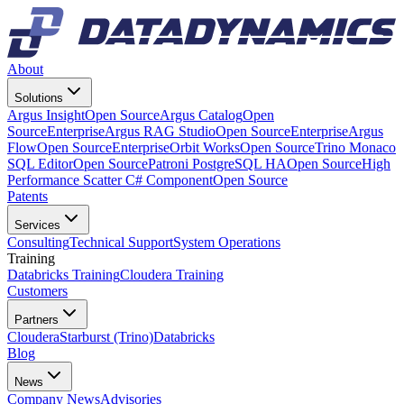
About
Solutions
Argus Insight
Open Source
Argus Catalog
Open
Source
Enterprise
Argus RAG Studio
Open Source
Enterprise
Argus
Flow
Open Source
Enterprise
Orbit Works
Open Source
Trino Monaco
SQL Editor
Open Source
Patroni PostgreSQL HA
Open Source
High
Performance Scatter C# Component
Open Source
Patents
Services
Consulting
Technical Support
System Operations
Training
Databricks Training
Cloudera Training
Customers
Partners
Cloudera
Starburst (Trino)
Databricks
Blog
News
Company News
Advisories