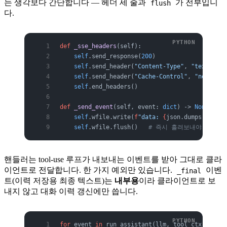
는 생각보다 간단합니다 — 헤더 세 줄과
가 전부입니
flush
다.
def
 _sse_headers
(self):
    self
.send_response(
200
)
    self
.send_header(
"Content-Type"
, 
"text/even
    self
.send_header(
"Cache-Control"
, 
"no-cache
    self
.end_headers()
def
 _send_event
(self, event: 
dict
) -> 
None
:
    self
.wfile.write(
f
"data: 
{
json.dumps(event,
    self
.wfile.flush()   
# 즉시 흘려보내야 점진 
핸들러는 tool-use 루프가 내보내는 이벤트를 받아 그대로 클라
이언트로 전달합니다. 한 가지 예외만 있습니다.
이벤
_final
트(이력 저장용 최종 텍스트)는
내부용
이라 클라이언트로 보
내지 않고 대화 이력 갱신에만 씁니다.
for
 event 
in
 run_assistant(llm, tool_ctx, _get_