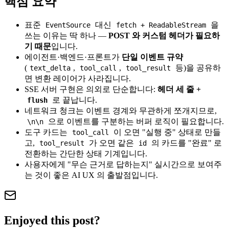
핵심 요약
표준
대신
을
EventSource
fetch + ReadableStream
쓰는 이유는 딱 하나 —
POST 와 커스텀 헤더가 필요하
기 때문
입니다.
에이전트·백엔드·프론트가
단일 이벤트 규약
(
,
,
등)을 공유하
text_delta
tool_call
tool_result
면 변환 레이어가 사라집니다.
SSE 서버 구현은 의외로 단순합니다:
헤더 세 줄 +
로 끝납니다.
flush
네트워크 청크는 이벤트 경계와 무관하게 쪼개지므로,
으로 이벤트를 구분하는 버퍼 로직이 필요합니다.
\n\n
도구 카드는
이 오면 "실행 중" 상태로 만들
tool_call
고,
가 오면 같은
의 카드를 "완료" 로
tool_result
id
전환하는 간단한 상태 기계입니다.
사용자에게 "무슨 근거로 답하는지" 실시간으로 보여주
는 것이 좋은 AI UX 의 출발점입니다.
Enjoyed this post?