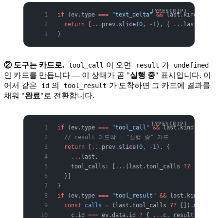
if
 (ev.type 
===
 "text_delta"
 &&
 last.kind 
===
 "
  return
 [
...
prev.
slice
(
0
, 
-
1
), { 
...
last, text
}
② 도구는 카드로.
이 오면
가
tool_call
result
undefined
인 카드를 만듭니다 — 이 상태가 곧 "
실행 중
" 표시입니다. 이
어서 같은
의
가 도착하면 그 카드에 결과를
id
tool_result
채워 "
완료
"로 전환합니다.
if
 (ev.type 
===
 "tool_call"
 &&
 last.kind 
===
 "a
  // result 미도착 = "실행 중" 카드
  return
 [
...
prev.
slice
(
0
, 
-
1
), {
    ...
last,
    tool_calls: [
...
(last.tool_calls 
??
 []), { 
  }]
}
if
 (ev.type 
===
 "tool_result"
 &&
 last.kind 
===
 
  const
 calls
 =
 (last.tool_calls 
??
 []).
map
((
c
)
    c.id 
===
 ev.data.id 
?
 { 
...
c, result: ev.da