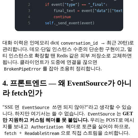
    if
 event[
"type"
] 
==
 "_final"
:
        final_text 
=
 event[
"data"
][
"text"
]   
#
        continue
    self
._send_event(event)
대화 이력은 인메모리 dict(
→ 최근 20턴)로
conversation_id
관리합니다. 데모·단일 인스턴스 수준의 단순한 구현이고, 멀
티 인스턴스로 확장할 땐 Redis 같은 외부 저장소로 교체하면
됩니다. 클라이언트가 도중에 연결을 끊으면
를 잡아 조용히 정리합니다.
BrokenPipeError
4. 프론트엔드 — 왜 EventSource가 아니
라 fetch인가
"SSE 면
쓰면 되지 않아?"라고 생각할 수 있습
EventSource
니다. 하지만 여기서는 쓸 수 없습니다.
는
GET
EventSource
만 지원하고 커스텀 헤더를 못 붙입니다.
우리는 POST로 메시
지를 보내고
헤더로 토큰을 실어야 하므로,
Authorization
+
으로 직접 스트림을 소비합니다.
fetch
ReadableStream