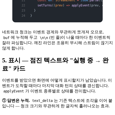
    const
 ev
:
 StreamEvent
 =
 JSON
.
parse
(line.
sli
    setTurns
((
prev
) 
=>
 applyEvent
(prev, ev))
  }
}
네트워크 청크는 이벤트 경계와 무관하게 쪼개져 오므로,
에 누적해 두고
(빈 줄)이 나올 때마다 한 이벤트씩
buf
\n\n
잘라 파싱합니다. 깨진 라인은 조용히 무시해 스트림이 끊기지
않게 합니다.
5. 표시 — 점진 텍스트와 "실행 중 → 완
료" 카드
이벤트를 받았으면 화면에 어떻게 표시할지가 남았습니다. 이
벤트가 도착할 때마다 마지막 대화 턴의 상태를 갱신합니다.
가 이벤트 종류별로 상태를 전이합니다.
applyEvent
① 답변은 누적.
는 기존 텍스트에 조각을 이어 붙
text_delta
입니다 — 청크 크기와 무관하게 한 글자씩 흘러나오는 효과.