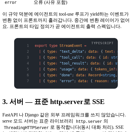
오류 (사유 포함)
error
이 규약 덕분에 에이전트의 tool-use 루프가 yield하는 이벤트가
변환 없이 프론트까지 흘러갑니다. 중간에 변환 레이어가 없어
요. 프론트의 타입 정의가 곧 에이전트의 출력 스펙입니다.
export
 type
 StreamEvent
 =
  |
 { 
type
:
 "text_delta"
; 
data
:
 { 
text
:
 string
 
  |
 { 
type
:
 "tool_call"
; 
data
:
 { 
id
:
 string
; 
na
  |
 { 
type
:
 "tool_result"
; 
data
:
 { 
id
:
 string
; 
  |
 { 
type
:
 "usage"
; 
data
:
 { 
tokens_in
?:
 number
  |
 { 
type
:
 "done"
; 
data
:
 Record
<
string
, 
never
>
  |
 { 
type
:
 "error"
; 
data
:
 { 
reason
:
 string
 } }
3. 서버 — 표준 http.server로 SSE
FastAPI 나 Django 같은 외부 프레임워크를 쓰지 않았습니다.
serve 모드 서버는 표준 라이브러리
의
http.server
로 동작합니다(동시 대화 처리). SSE
ThreadingHTTPServer