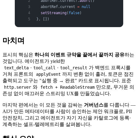
  abortRef.current?.
abort
()
  abortRef.current 
=
 null
  setStreaming
(
false
)
}, [])
마치며
표시의 핵심은
하나의 이벤트 규약을 끝에서 끝까지 공유
하는
것입니다. 에이전트가 yield한
·
·
가 백엔드 프록시를
text_delta
tool_call
tool_result
거쳐 프론트의
까지 변환 없이 흘러, 토큰은 점진
applyEvent
출력되고 도구는 "실행 중 → 완료" 카드로 표시됩니다. 표준
와
만으로, 무거운 의
http.server
fetch + ReadableStream
존성 없이 매끄러운 스트리밍 UX를 만들었습니다.
마지막 편에서는 이 모든 것을 감싸는
거버넌스
를 다룹니다 —
AI가 만든 메타데이터를 사람이 승인하는 제안 워크플로, PII
안전장치, 그리고 에이전트가 자기 자신을 카탈로그에 등록·
계측하는 셀프-텔레메트리를 살펴봅니다.