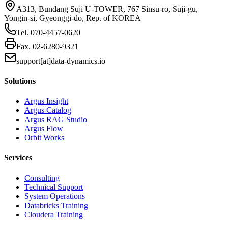
A313, Bundang Suji U-TOWER, 767 Sinsu-ro, Suji-gu,
Yongin-si, Gyeonggi-do, Rep. of KOREA
Tel.
070-4457-0620
Fax.
02-6280-9321
support[at]data-dynamics.io
Solutions
Argus Insight
Argus Catalog
Argus RAG Studio
Argus Flow
Orbit Works
Services
Consulting
Technical Support
System Operations
Databricks Training
Cloudera Training