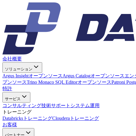
会社概要
ソリューション
Argus Insight
オープンソース
Argus Catalog
オープンソース
エン
プンソース
Trino Monaco SQL Editor
オープンソース
Patroni Pos
特許
サービス
コンサルティング
技術サポート
システム運用
トレーニング
Databricksトレーニング
Clouderaトレーニング
お客様
パートナー