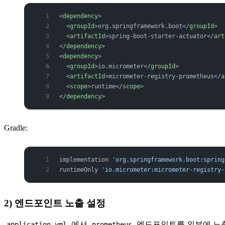
<
dependency
>
  <
groupId
>org.springframework.boot</
groupId
>
  <
artifactId
>spring-boot-starter-actuator</
art
</
dependency
>
<
dependency
>
  <
groupId
>io.micrometer</
groupId
>
  <
artifactId
>micrometer-registry-prometheus</
a
  <
scope
>runtime</
scope
>
</
dependency
>
Gradle:
implementation 
'org.springframework.boot:spring
runtimeOnly 
'io.micrometer:micrometer-registry-
2) 엔드포인트 노출 설정
에서
엔드포인트를 외부에 노
application.yml
prometheus