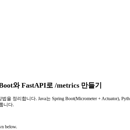
 Boot와 FastAPI로 /metrics 만들기
 정리합니다. Java는 Spring Boot(Micrometer + Actuator), Pyt
다룹니다.
own below.