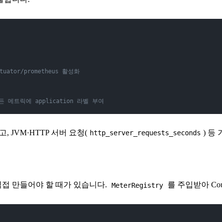
ctuator/prometheus 활성화
 모든 메트릭에 application 라벨 부여
, JVM·HTTP 서버 요청(
) 등
http_server_requests_seconds
접 만들어야 할 때가 있습니다.
를 주입받아 Coun
MeterRegistry