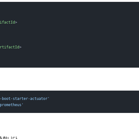
ifactId
>
rtifactId
>
-boot-starter-actuator'
prometheus'
출합니다.