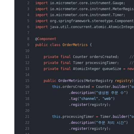
import
 io.micrometer.core.instrument.Gauge;
import
 io.micrometer.core.instrument.MeterRegis
import
 io.micrometer.core.instrument.Timer;
import
 org.springframework.stereotype.Component
import
 java.util.concurrent.atomic.AtomicIntege
@
Component
public
 class
 OrderMetrics
 {
    private
 final
 Counter
 ordersCreated;     
/
    private
 final
 Timer
 processingTimer;     
/
    private
 final
 AtomicInteger
 queueSize
 =
 new
    public
 OrderMetrics
(MeterRegistry 
registry
)
        this
.ordersCreated 
=
 Counter.
builder
(
"o
                .
description
(
"생성된 주문 수"
)
                .
tag
(
"channel"
, 
"web"
)         
                .
register
(registry);
        this
.processingTimer 
=
 Timer.
builder
(
"o
                .
description
(
"주문 처리 시간"
)
                .
register
(registry);