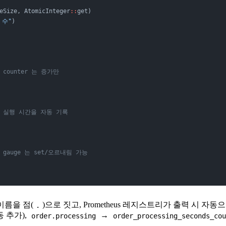
eSize, AtomicInteger
::
get)
 수"
)
/ counter 는 증가만
/ 실행 시간을 자동 기록
/ gauge 는 set/오르내림 가능
 이름을 점(
)으로 짓고, Prometheus 레지스트리가 출력 시 자
.
 추가),
→
order.processing
order_processing_seconds_co