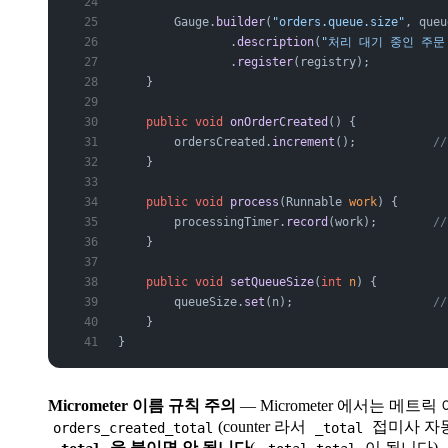
        Gauge.
builder
(
"orders.queue.size"
, queu
                .
description
(
"처리 대기 중인 주문
                .
register
(registry);
    }
    public
 void
 onOrderCreated
() {
        ordersCreated.
increment
();           
/
    }
    public
 void
 process
(Runnable 
work
) {
        processingTimer.
record
(work);        
/
    }
    public
 void
 setQueueSize
(
int
 n
) {
        queueSize.
set
(n);                    
/
    }
}
Micrometer 이름 규칙 주의
— Micrometer 에서는 메트릭
(counter 라서
접미사 자동
orders_created_total
_total
을 붙이면 안 됩니다
(
이 됩니다).