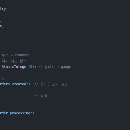
try;
;
r;
/ 누적 → counter
/ 처리 시간 분포
 AtomicInteger
(
0
); 
// 상태값 → gauge
 {
rders.created"
)  
// 점(.) 표기 권장
                 
// 라벨
rder.processing"
)