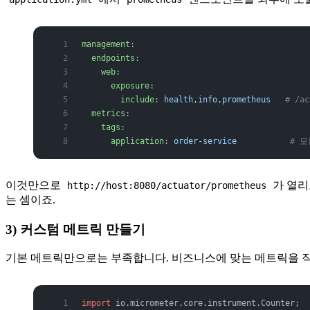
management
:
  endpoints
:
    web
:
      exposure
:
        include
: 
health,info,prometheus
   # /a
  metrics
:
    tags
:
      application
: 
order-service
           #
이것만으로
가 열리고
http://host:8080/actuator/prometheus
는 셈이죠.
3) 커스텀 메트릭 만들기
기본 메트릭만으로는 부족합니다. 비즈니스에 맞는 메트릭을 직
import
 io.micrometer.core.instrument.Counter;