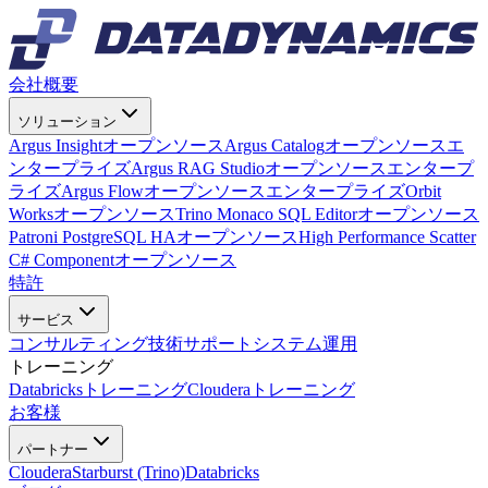
会社概要
ソリューション
Argus Insight
オープンソース
Argus Catalog
オープンソース
エ
ンタープライズ
Argus RAG Studio
オープンソース
エンタープ
ライズ
Argus Flow
オープンソース
エンタープライズ
Orbit
Works
オープンソース
Trino Monaco SQL Editor
オープンソース
Patroni PostgreSQL HA
オープンソース
High Performance Scatter
C# Component
オープンソース
特許
サービス
コンサルティング
技術サポート
システム運用
トレーニング
Databricksトレーニング
Clouderaトレーニング
お客様
パートナー
Cloudera
Starburst (Trino)
Databricks