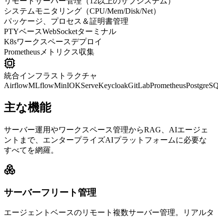
リモートサーバー管理（12以上のサブシステム）
システムモニタリング（CPU/Mem/Disk/Net）
パッケージ、プロセス＆証明書管理
PTYベースWebSocketターミナル
K8sワークスペースデプロイ
Prometheusメトリクス収集
統合インフラストラクチャ
Airflow
MLflow
MinIO
KServe
Keycloak
GitLab
Prometheus
PostgreS
主な機能
サーバー運用やワークスペース管理からRAG、AIエージェ
ントまで、エンタープライズAIプラットフォームに必要な
すべてを網羅。
サーバーフリート管理
エージェントベースのリモート複数サーバー管理。リアルタ