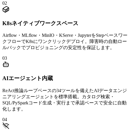
0
2
K8sネイティブワークスペース
Airflow・MLflow・MinIO・KServe・JupyterをStepベースワー
クフローでK8sにワンクリックデプロイ。障害時の自動ロー
ルバックでプロビジョニングの安定性を保証します。
0
3
AIエージェント内蔵
ReAct推論ループベースの34ツールを備えたAIデータエンジ
ニアリングエージェントを標準搭載。カタログ検索・
SQL/PySparkコード生成・実行まで承認ベースで安全に自動
化します。
0
4