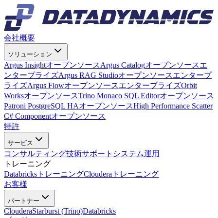
会社概要
ソリューション
Argus Insight
オープンソース
Argus Catalog
オープンソース
エ
ンタープライズ
Argus RAG Studio
オープンソース
エンタープ
ライズ
Argus Flow
オープンソース
エンタープライズ
Orbit
Works
オープンソース
Trino Monaco SQL Editor
オープンソース
Patroni PostgreSQL HA
オープンソース
High Performance Scatter
C# Component
オープンソース
特許
サービス
コンサルティング
技術サポート
システム運用
トレーニング
Databricksトレーニング
Clouderaトレーニング
お客様
パートナー
Cloudera
Starburst (Trino)
Databricks