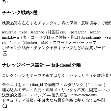
チャンク戦略8種
検索品質を左右するチャンクを、表の保持・意味境界まで緻
recursive · fixed · sentence（韓国語kss）· paragraph · section
markdown（表・コードブロック保持・見出しbreadcrumb）· semanti
char / token（tiktoken）単位・スマートオーバーラップ
小チャンク結合・チャンク予算キャップなどの品質ガード
ナレッジベース設計 — fail-closed分離
コレクションをテーマの束ではなく、セキュリティ分離境界
全クエリを collection_id で物理フィルタリング（fail-closed）
埋め込みモデル・次元・距離メトリックを不変に固定 — ベ
決定的文書ルーティング — 優先順位・first-match-wins
セキュリティ等級が不確実なら最高等級に割り当てる特則