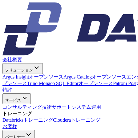
会社概要
ソリューション
Argus Insight
オープンソース
Argus Catalog
オープンソース
エン
プンソース
Trino Monaco SQL Editor
オープンソース
Patroni Pos
特許
サービス
コンサルティング
技術サポート
システム運用
トレーニング
Databricksトレーニング
Clouderaトレーニング
お客様
パートナー