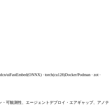
adcn/ui
FastEmbed(ONNX) · torch(cu128)
Docker/Podman · zot ·
ン・可観測性、エージェントデプロイ・エアギャップ、アノテ