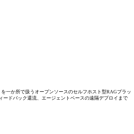
 & Deploy）を一か所で扱うオープンソースのセルフホスト型RAGプラッ
ィードバック還流、エージェントベースの遠隔デプロイまで