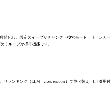
ge 3軸で品質を数値化し、設定スイープがチャンク・検索モード・リ
くが欠くループが標準機能です。
融合し、リランキング（LLM・cross-encoder）で並べ替え、
。