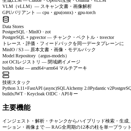
生成LLM — Claude・OpenAI互換・Ollama・vLLM
VLM（vLLM）— スキャン文書・画像解析
GPUバリアント — cpu・gpu(onnx)・gpu-torch
Data Stores
PostgreSQL · MinIO · zot
PostgreSQL + pgvector — チャンク・ベクトル・tsvector
トレース・評価・フィードバックを同一データプレーンに
MinIO / S3 — 原本文書・画像・モデルパック
Model Repository（argus-models）
zot OCIレジストリ — 閉域網イメージ
buildx bake — amd64+arm64 マルチアーキ
技術スタック
Python 3.11+
FastAPI (async)
SQLAlchemy 2.0
Pydantic v2
PostgreSQ
buildx
JWT · Keycloak OIDC · APIキー
主要機能
インジェスト・解析・チャンクからハイブリッド検索・生成
ーション・画像まで — RAG全周期の12本の柱を単一プラ