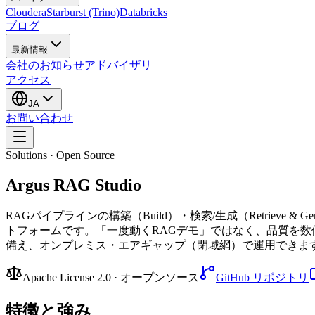
Cloudera
Starburst (Trino)
Databricks
ブログ
最新情報
会社のお知らせ
アドバイザリ
アクセス
JA
お問い合わせ
Solutions · Open Source
Argus RAG Studio
RAGパイプラインの構築（Build）・検索/生成（Retrieve & 
トフォームです。「一度動くRAGデモ」ではなく、品質を
備え、オンプレミス・エアギャップ（閉域網）で運用できま
Apache License 2.0 · オープンソース
GitHub リポジトリ
特徴と強み