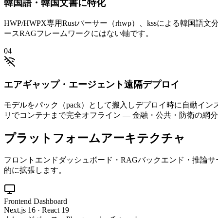
韓国語・韓国文書に特化
HWP/HWPX専用Rustパーサー（rhwp）、kssによる韓国
ースRAGフレームワークにはない軸です。
0
4
エアギャップ・エージェント遠隔デプロイ
モデルをパック（pack）として搬入しデプロイ時に自動イン
リでコンテナまで完全オフライン — 金融・公共・防衛の網
プラットフォームアーキテクチャ
フロントエンドダッシュボード・RAGバックエンド・推論サ
的に拡張します。
Frontend Dashboard
Next.js 16 · React 19