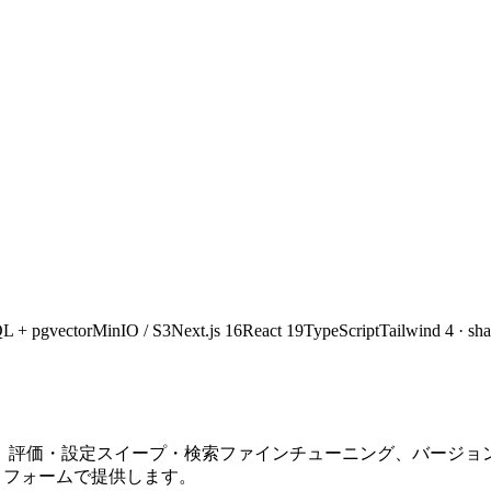
L + pgvector
MinIO / S3
Next.js 16
React 19
TypeScript
Tailwind 4 · sh
、評価・設定スイープ・検索ファインチューニング、バージョ
ットフォームで提供します。