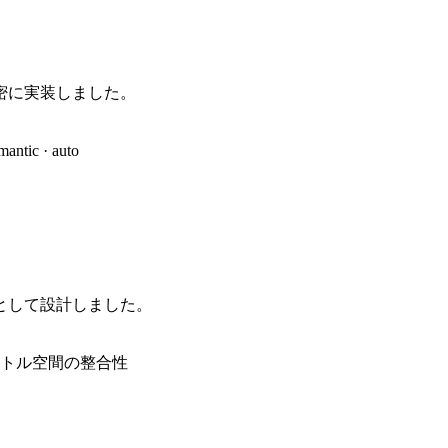
密に実装しました。
c · auto
として設計しました。
クトル空間の整合性