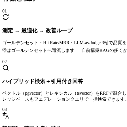
0
1
測定 → 最適化 → 改善ループ
ゴールデンセット・Hit Rate/MRR・LLM-as-Jud
👎はゴールデンセットへ還流します — 自前構築RAGの多
0
2
ハイブリッド検索＋引用付き回答
ベクトル（pgvector）とレキシカル（tsvector）をRRFで
レッジベースもフェデレーションクエリで一括検索できます
0
3