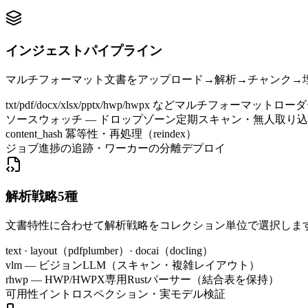
インジェストパイプライン
マルチフォーマット文書をアップロード→解析→チャンク→
txt/pdf/docx/xlsx/pptx/hwp/hwpx などマルチフォーマットロー
ソースウォッチ — ドロップゾーン定期スキャン・無人取り
content_hash 冪等性・再処理（reindex）
ジョブ進捗の追跡・ワーカーの分離デプロイ
解析戦略5種
文書特性に合わせて解析戦略をコレクション単位で選択しま
text · layout（pdfplumber）· docai（docling）
vlm — ビジョンLLM（スキャン・複雑レイアウト）
rhwp — HWP/HWPX専用Rustパーサー（結合表を保持）
可用性イントロスペクション・実モデル検証