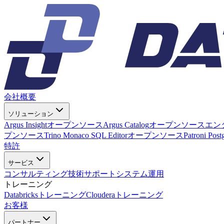
会社概要
ソリューション
Argus Insight
オープンソース
Argus Catalog
オープンソース
エン
プンソース
Trino Monaco SQL Editor
オープンソース
Patroni Pos
特許
サービス
コンサルティング
技術サポート
システム運用
トレーニング
Databricksトレーニング
Clouderaトレーニング
お客様
パートナー