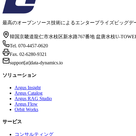
最高のオープンソース技術によるエンタープライズビッグデー
韓国京畿道龍仁市水枝区新水路767番地 盆唐水枝U-TOWER 
Tel.
070-4457-0620
Fax.
02-6280-9321
support[at]data-dynamics.io
ソリューション
Argus Insight
Argus Catalog
Argus RAG Studio
Argus Flow
Orbit Works
サービス
コンサルティング