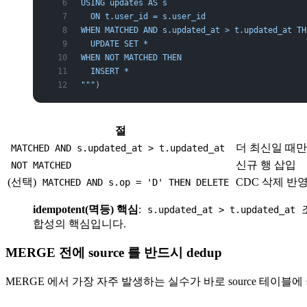
USING updates AS s
  ON t.user_id = s.user_id
WHEN MATCHED AND s.updated_at > t.updated_at TH
  UPDATE SET *
WHEN NOT MATCHED THEN
  INSERT *
"""
)
절
더 최신일 때만
MATCHED AND s.updated_at > t.updated_at
신규 행 삽입
NOT MATCHED
(선택)
CDC 삭제 반
MATCHED AND s.op = 'D' THEN DELETE
idempotent(멱등) 핵심
:
s.updated_at > t.updated_at
합성의 핵심입니다.
MERGE 전에 source 를 반드시 dedup
MERGE 에서 가장 자주 발생하는 실수가 바로 source 테이블