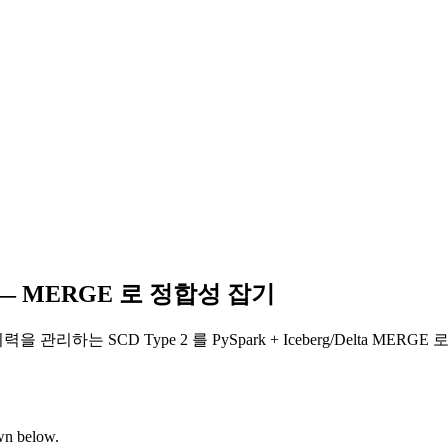
2 — MERGE 로 정합성 잡기
SCD Type 2 를 PySpark + Iceberg/Delta MERGE 로 
own below.