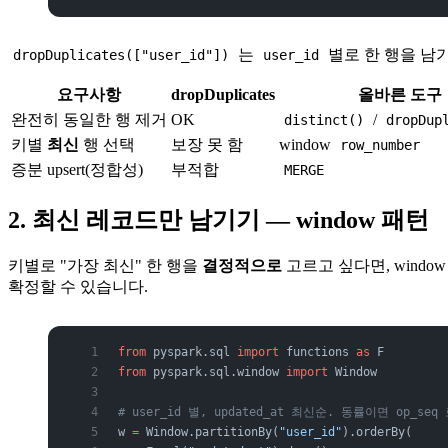
는
별로 한 행을 남
dropDuplicates(["user_id"])
user_id
요구사항
dropDuplicates
올바른 도구
완전히 동일한 행 제거
OK
/
distinct()
dropDup
키별
최신
행 선택
보장 못 함
window
row_number
증분 upsert(정합성)
부적합
MERGE
2. 최신 레코드만 남기기 — window 패턴
키별로 "가장 최신" 한 행을
결정적으로
고르고 싶다면, wind
확정할 수 있습니다.
from
 pyspark.sql 
import
 functions 
as
 F
from
 pyspark.sql.window 
import
 Window
# user_id 별, updated_at 최신순. 동률이면 op_s
w 
=
 Window.partitionBy(
"user_id"
).orderBy(