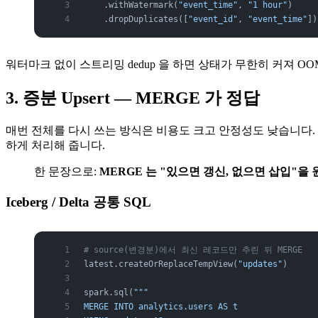
    .withWatermark(
"event_time"
, 
"1 hour"
)
    .dropDuplicates([
"event_id"
, 
"event_time"
])
워터마크 없이 스트리밍 dedup 을 하면 상태가 무한히 커져 O
3. 증분 Upsert — MERGE 가 정답
매번 전체를 다시 쓰는 방식은 비용도 크고 안정성도 낮습니다. 변경분만
하게 처리해 줍니다.
한 문장으로:
MERGE 는 "있으면 갱신, 없으면 삽입"을 
Iceberg / Delta 공통 SQL
# source(변경분)에서 최신 레코드만 추린 뒤 MERGE
latest.createOrReplaceTempView(
"updates"
)
spark.sql(
"""
MERGE INTO analytics.users AS t