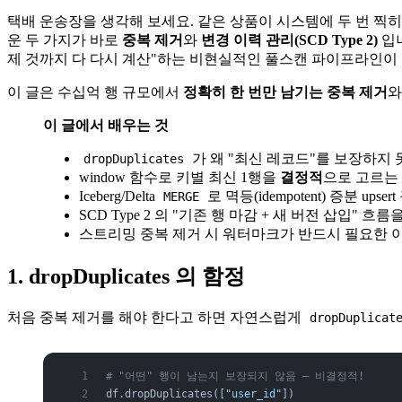
택배 운송장을 생각해 보세요. 같은 상품이 시스템에 두 번 찍
운 두 가지가 바로
중복 제거
와
변경 이력 관리(SCD Type 2)
입니
제 것까지 다 다시 계산"하는 비현실적인 풀스캔 파이프라인이 
이 글은 수십억 행 규모에서
정확히 한 번만 남기는 중복 제거
이 글에서 배우는 것
가 왜 "최신 레코드"를 보장하지 
dropDuplicates
window 함수로 키별 최신 1행을
결정적
으로 고르는
Iceberg/Delta
로 멱등(idempotent) 증분 upse
MERGE
SCD Type 2 의 "기존 행 마감 + 새 버전 삽입" 흐
스트리밍 중복 제거 시 워터마크가 반드시 필요한 
1. dropDuplicates 의 함정
처음 중복 제거를 해야 한다고 하면 자연스럽게
dropDuplicat
# "어떤" 행이 남는지 보장되지 않음 — 비결정적!
df.dropDuplicates([
"user_id"
])