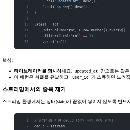
    F.col(
"updated_at"
).desc(),
    F.col(
"op_seq"
).desc(),
)
latest 
=
 (df
    .withColumn(
"rn"
, F.row_number().over(w))
    .filter(F.col(
"rn"
) 
==
 1
)
    .drop(
"rn"
))
핵심:
타이브레이커를 명시
하세요.
만으로는 같은 
updated_at
이 패턴은 셔플을 유발하고,
가 스큐하면 느려집니다
user_id
스트리밍에서의 중복 제거
스트리밍 환경에서는 상태(state)가 끝없이 쌓이지 않도록 반
# 워터마크 기반 dedup (상태 무한 증가 방지)
dedup 
=
 (stream