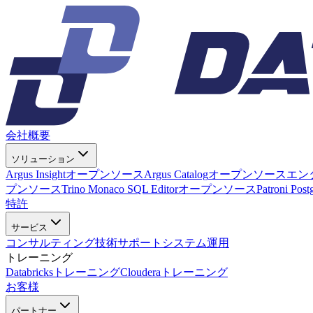
会社概要
ソリューション
Argus Insight
オープンソース
Argus Catalog
オープンソース
エン
プンソース
Trino Monaco SQL Editor
オープンソース
Patroni Pos
特許
サービス
コンサルティング
技術サポート
システム運用
トレーニング
Databricksトレーニング
Clouderaトレーニング
お客様
パートナー