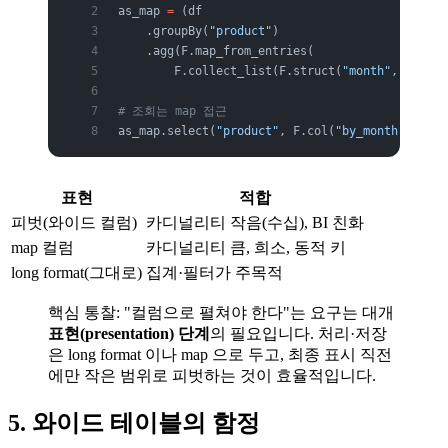
as_map 
=
 (df
    .groupBy(
"product"
)
    .agg(F.map_from_entries(
        F.collect_list(F.struct(
"month"
, 
"amoun
# 조회는 map 접근
as_map.select(
"product"
, F.col(
"by_month"
)[
"202
표현
적합
피벗(와이드 컬럼)
카디널리티 작음(수십), BI 친화
map 컬럼
카디널리티 큼, 희소, 동적 키
long format(그대로)
집계·필터가 주목적
핵심 통찰: "컬럼으로 펼쳐야 한다"는 요구는 대개
표현(presentation) 단계
의 필요입니다. 처리·저장
은 long format 이나 map 으로 두고, 최종 표시 직전
에만 작은 범위로 피벗하는 것이 효율적입니다.
5. 와이드 테이블의 함정