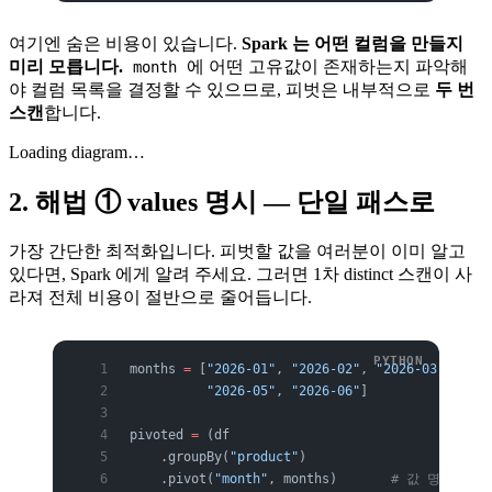
여기엔 숨은 비용이 있습니다.
Spark 는 어떤 컬럼을 만들지
미리 모릅니다.
에 어떤 고유값이 존재하는지 파악해
month
야 컬럼 목록을 결정할 수 있으므로, 피벗은 내부적으로
두 번
스캔
합니다.
Loading diagram…
2. 해법 ① values 명시 — 단일 패스로
가장 간단한 최적화입니다. 피벗할 값을 여러분이 이미 알고
있다면, Spark 에게 알려 주세요. 그러면 1차 distinct 스캔이 사
라져 전체 비용이 절반으로 줄어듭니다.
months 
=
 [
"2026-01"
, 
"2026-02"
, 
"2026-03"
, 
"202
          "2026-05"
, 
"2026-06"
]
pivoted 
=
 (df
    .groupBy(
"product"
)
    .pivot(
"month"
, months)       
# 값 명시 → 