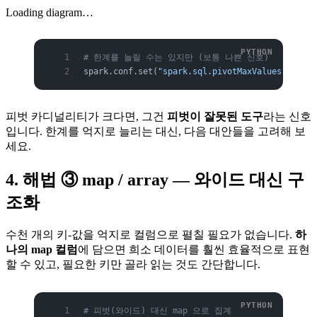
Loading diagram…
# 한계를 늘릴 수는 있지만 (보통 나쁜 신호)
spark.conf.set(
"spark.sql.pivotMaxValues"
, 
"100
피벗 카디널리티가 크다면, 그건
피벗이 잘못된 도구
라는 신호
입니다. 한계를 억지로 늘리는 대신, 다음 대안들을 고려해 보
세요.
4. 해법 ③ map / array — 와이드 대신 구
조화
수천 개의 키-값을 억지로 컬럼으로 펼칠 필요가 없습니다.
하
나의 map 컬럼
에 담으면 희소 데이터를 훨씬 효율적으로 표현
할 수 있고, 필요한 키만 골라 읽는 것도 간단합니다.
# 피벗(와이드) 대신 map 으로 집계