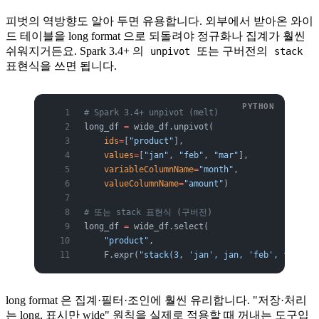
피벗의 역방향도 알아 두면 유용합니다. 외부에서 받아온 와이
드 테이블을 long format 으로 되돌려야 정규화나 집계가 훨씬
쉬워지거든요. Spark 3.4+ 의
또는 구버전의
unpivot
stack
표현식을 쓰면 됩니다.
# Spark 3.4+ unpivot (melt)
long_df 
=
 wide_df.unpivot(
    ids
=
[
"product"
],
    values
=
[
"jan"
, 
"feb"
, 
"mar"
],
    variableColumnName
=
"month"
,
    valueColumnName
=
"amount"
)
# 또는 stack 표현식 (구버전)
long_df 
=
 wide_df.select(
    "product"
,
    F.expr(
"stack(3, 'jan', jan, 'feb', feb, 'm
long format 은 집계·필터·조인에 훨씬 유리합니다. "저장·처리
는 long, 표시만 wide" 원칙을 실제로 적용할 때 꺼내는 도구입