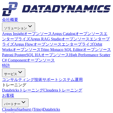
会社概要
ソリューション
Argus Insight
オープンソース
Argus Catalog
オープンソース
エ
ンタープライズ
Argus RAG Studio
オープンソース
エンタープ
ライズ
Argus Flow
オープンソース
エンタープライズ
Orbit
Works
オープンソース
Trino Monaco SQL Editor
オープンソース
Patroni PostgreSQL HA
オープンソース
High Performance Scatter
C# Component
オープンソース
特許
サービス
コンサルティング
技術サポート
システム運用
トレーニング
Databricksトレーニング
Clouderaトレーニング
お客様
パートナー
Cloudera
Starburst (Trino)
Databricks