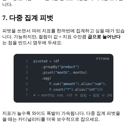
니다.
7. 다중 집계 피벗
피벗을 쓰면서 여러 지표를 한꺼번에 집계하고 싶을 때가 있습
니다. 가능하지만, 컬럼이 값 × 지표 수만큼
곱으로 늘어난다
는 점을 반드시 염두에 두세요.
pivoted 
=
 (df
    .groupBy(
"product"
)
    .pivot(
"month"
, months)
    .agg(
        F.sum(
"amount"
).alias(
"sum"
),
        F.count(
"*"
).alias(
"cnt"
)))
# → month당 sum, cnt 두 컬럼 → 컬럼 수 2배
지표가 늘수록 와이드 폭발이 가속됩니다. 다중 집계 피벗을
쓸 때는 카디널리티를 더욱 보수적으로 잡으세요.