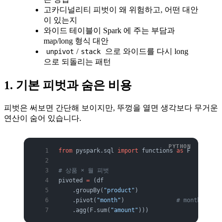
고카디널리티 피벗이 왜 위험하고, 어떤 대안
이 있는지
와이드 테이블이 Spark 에 주는 부담과
map/long 형식 대안
/
으로 와이드를 다시 long
unpivot
stack
으로 되돌리는 패턴
1. 기본 피벗과 숨은 비용
피벗은 써보면 간단해 보이지만, 뚜껑을 열면 생각보다 무거운
연산이 숨어 있습니다.
from
 pyspark.sql 
import
 functions 
as
 F
# 상품 × 월 피벗
pivoted 
=
 (df
    .groupBy(
"product"
)
    .pivot(
"month"
)               
# month 값들
    .agg(F.sum(
"amount"
)))