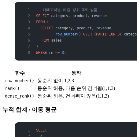
-- 카테고리별 매출 상위 3개 상품
SELECT
 category, product, revenue
FROM
 (
  SELECT
 category, product, revenue,
         row_number
() 
OVER
 (
PARTITION
 BY
 catego
  FROM
 sales
)
WHERE
 rn 
<=
 3
;
함수
동작
동순위 없이 1,2,3…
row_number()
동순위 허용, 다음 순위 건너뜀(1,1,3)
rank()
동순위 허용, 건너뛰지 않음(1,1,2)
dense_rank()
누적 합계 / 이동 평균
SELECT
  d,