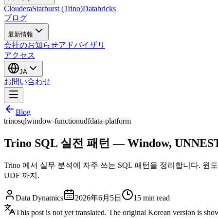
Cloudera
Starburst (Trino)
Databricks
ブログ
最新情報
会社のお知らせ
アドバイザリ
アクセス
JA
お問い合わせ
Blog
trino
sql
window-function
udf
data-platform
Trino SQL 실전 패턴 — Window, UNNES
Trino 에서 실무 분석에 자주 쓰는 SQL 패턴을 정리합니다. 윈도
UDF 까지.
Data Dynamics
2026年6月5日
15
min read
This post is not yet translated. The original Korean version is sh