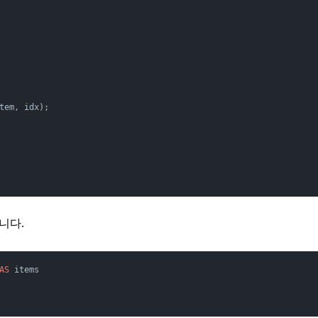
tem, idx);
니다.
AS
 items