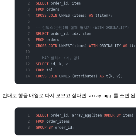
SELECT
 order_id, item
FROM
 orders
CROSS JOIN
 UNNEST(items) 
AS
 t(item);
-- 인덱스(순번)와 함께 펼치기 (WITH ORDINALITY)
SELECT
 order_id, idx, item
FROM
 orders
CROSS JOIN
 UNNEST(items) 
WITH
 ORDINALITY 
AS
 t(i
-- MAP 펼치기 (키, 값)
SELECT
 id, k, v
FROM
 tbl
CROSS JOIN
 UNNEST(attributes) 
AS
 t(k, v);
반대로 행을 배열로 다시 모으고 싶다면
를 쓰면 됩
array_agg
SELECT
 order_id, array_agg(item 
ORDER BY
 item) 
FROM
 order_items
GROUP BY
 order_id;