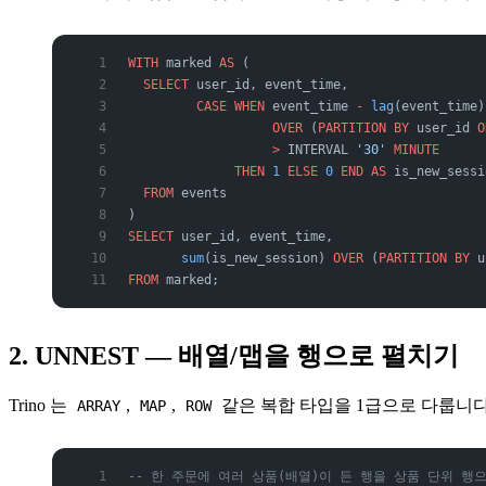
WITH
 marked 
AS
 (
  SELECT
 user_id, event_time,
         CASE
 WHEN
 event_time 
-
 lag
(event_time)
                   OVER
 (
PARTITION
 BY
 user_id 
O
                   >
 INTERVAL 
'30'
 MINUTE
              THEN
 1
 ELSE
 0
 END
 AS
 is_new_sessi
  FROM
 events
)
SELECT
 user_id, event_time,
       sum
(is_new_session) 
OVER
 (
PARTITION
 BY
 u
FROM
 marked;
2. UNNEST — 배열/맵을 행으로 펼치기
Trino 는
,
,
같은 복합 타입을 1급으로 다룹니다.
ARRAY
MAP
ROW
-- 한 주문에 여러 상품(배열)이 든 행을 상품 단위 행