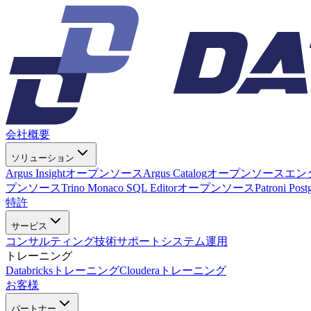
会社概要
ソリューション
Argus Insight
オープンソース
Argus Catalog
オープンソース
エン
プンソース
Trino Monaco SQL Editor
オープンソース
Patroni Pos
特許
サービス
コンサルティング
技術サポート
システム運用
トレーニング
Databricksトレーニング
Clouderaトレーニング
お客様
パートナー