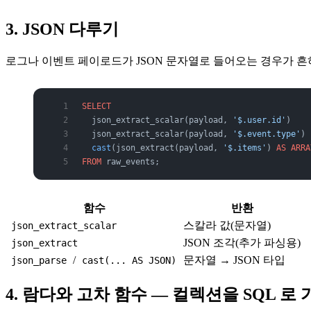
3. JSON 다루기
로그나 이벤트 페이로드가 JSON 문자열로 들어오는 경우가 흔하죠.
SELECT
  json_extract_scalar(payload, 
'$.user.id'
)    
  json_extract_scalar(payload, 
'$.event.type'
) 
  cast
(json_extract(payload, 
'$.items'
) 
AS
 ARRA
FROM
 raw_events;
함수
반환
스칼라 값(문자열)
json_extract_scalar
JSON 조각(추가 파싱용)
json_extract
/
문자열 → JSON 타입
json_parse
cast(... AS JSON)
4. 람다와 고차 함수 — 컬렉션을 SQL 로 