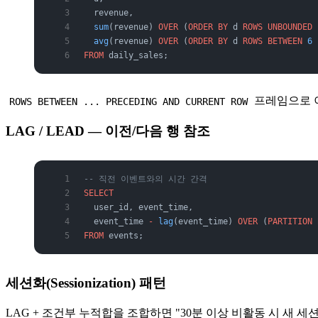
  revenue,
  sum
(revenue) 
OVER
 (
ORDER BY
 d 
ROWS
 UNBOUNDED
 
  avg
(revenue) 
OVER
 (
ORDER BY
 d 
ROWS
 BETWEEN
 6
 
FROM
 daily_sales;
프레임으로 이
ROWS BETWEEN ... PRECEDING AND CURRENT ROW
LAG / LEAD — 이전/다음 행 참조
-- 직전 이벤트와의 시간 간격
SELECT
  user_id, event_time,
  event_time 
-
 lag
(event_time) 
OVER
 (
PARTITION
 
FROM
 events;
세션화(Sessionization) 패턴
LAG + 조건부 누적합을 조합하면 "30분 이상 비활동 시 새 세