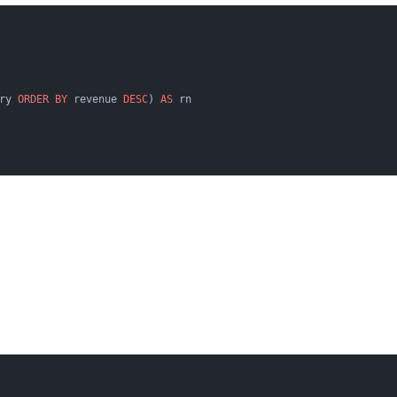
ry 
ORDER BY
 revenue 
DESC
) 
AS
 rn