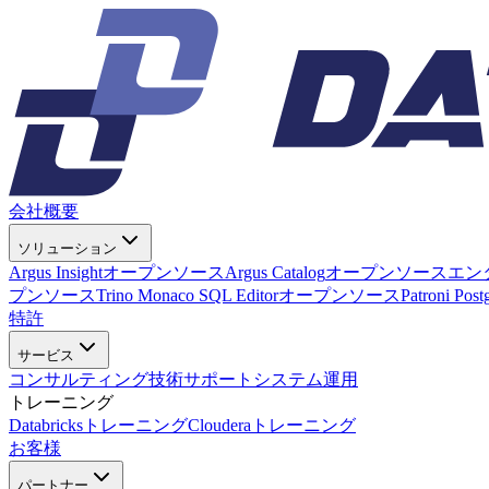
会社概要
ソリューション
Argus Insight
オープンソース
Argus Catalog
オープンソース
エン
プンソース
Trino Monaco SQL Editor
オープンソース
Patroni Pos
特許
サービス
コンサルティング
技術サポート
システム運用
トレーニング
Databricksトレーニング
Clouderaトレーニング
お客様
パートナー