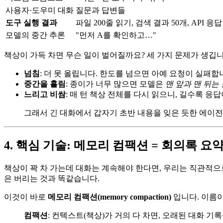
사용자·도우미 대화
질문과 답변들
도구 실행 결과
파일 200줄 읽기, 검색 결과 50개, API 응답
모델의 중간 추론
"먼저 A를 확인하고…"
책상이 가득 차면 무슨 일이 벌어질까요? 세 가지 문제가 생깁니
넘침
: 더 못 올립니다. 한도를 넘으면 아예 요청이 실패합
중간을 흘림
: 종이가 너무 많으면 모델은
맨 앞과 맨 뒤는
느리고 비쌈
: 매 턴 책상 전체를 다시 읽으니, 길수록 
그래서 긴 대화에서 갑자기 초반 내용을 잊은 듯한 에이전
4. 핵심 기술: 메모리 컴팩션 = 회의록 요
책상이 꽉 차 가는데 대화는 계속해야 한다면, 우리는 직관적으
은 버리는 것과 똑같습니다.
이것이 바로
메모리 컴팩션(memory compaction)
입니다. 이름
컴팩션
: 컨텍스트(책상)가 거의 다 차면, 오래된 대화 기