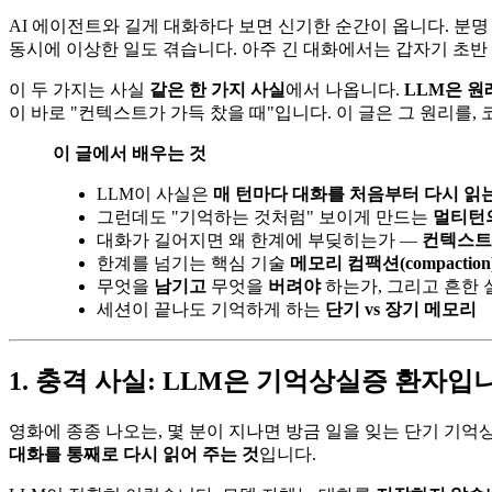
AI 에이전트와 길게 대화하다 보면 신기한 순간이 옵니다. 분명 
동시에 이상한 일도 겪습니다. 아주 긴 대화에서는 갑자기 초반 
이 두 가지는 사실
같은 한 가지 사실
에서 나옵니다.
LLM은 원
이 바로 "컨텍스트가 가득 찼을 때"입니다. 이 글은 그 원리를,
이 글에서 배우는 것
LLM이 사실은
매 턴마다 대화를 처음부터 다시 읽
그런데도 "기억하는 것처럼" 보이게 만드는
멀티턴
대화가 길어지면 왜 한계에 부딪히는가 —
컨텍스트
한계를 넘기는 핵심 기술
메모리 컴팩션(compaction
무엇을
남기고
무엇을
버려야
하는가, 그리고 흔한 
세션이 끝나도 기억하게 하는
단기 vs 장기 메모리
1. 충격 사실: LLM은 기억상실증 환자입
영화에 종종 나오는, 몇 분이 지나면 방금 일을 잊는 단기 기
대화를 통째로 다시 읽어 주는 것
입니다.