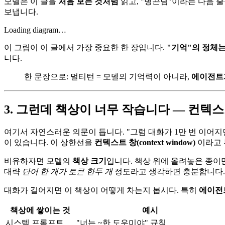
모델은 이 글을
처음 보는 것처럼
읽고, "병곤님"이라는 다음 줄
보냅니다.
Loading diagram…
이 그림이 이 글에서 가장 중요한 한 장입니다.
"기억"의 정체는
니다.
한 문장으로: 멀티턴 = 모델의 기억력이 아니라,
에이전트가
3. 그런데 책상이 너무 작습니다 — 컨텍스
여기서 자연스러운 의문이 듭니다. "그럼 대화가 1만 번 이어지면
이 있습니다. 이 상한선을
컨텍스트 창(context window)
이라고 
비유하자면 모델의
책상 크기
입니다. 책상 위에 올려놓은 종이만
대략
단어 한 개가 토큰 한두 개
정도라고 생각하면 충분합니다.
대화가 길어지면 이 책상이 어떻게 차는지 봅시다. 특히
에이전
책상에 쌓이는 것
예시
시스템 프롬프트
"너는 ~한 도우미야" 규칙