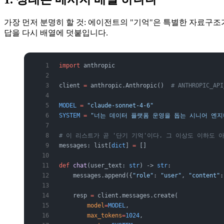
가장 먼저 분명히 할 것: 에이전트의 "기억"은 특별한 자료구
답을 다시 배열에 덧붙입니다.
import
 anthropic
client 
=
 anthropic.Anthropic()  
# ANTHROPIC_A
MODEL
 =
 "claude-sonnet-4-6"
SYSTEM
 =
 "너는 데이터 플랫폼 운영을 돕는 시니어 엔지
# 이 리스트가 곧 '단기 기억'이다. 그 이상도 이하도 
messages: list[
dict
] 
=
 []
def
 chat
(user_text: 
str
) -> 
str
:
    messages.append({
"role"
: 
"user"
, 
"content"
:
    resp 
=
 client.messages.create(
        model
=
MODEL
,
        max_tokens
=
1024
,