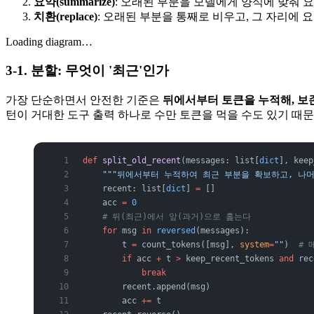
요약(summarize)
: 오래된 부분을 모델에게 양식에 맞춰 
치환(replace)
: 오래된 부분을 통째로 비우고, 그 자리에 
Loading diagram…
3-1. 분할: 무엇이 '최근'인가
가장 단순하면서 안전한 기준은
뒤에서부터 토큰을 누적해, 보존
턴이 거대한 도구 출력 하나로 수만 토큰을 먹을 수도 있기 때
def
 split_old_recent
(messages: list[
dict
], keep
    """뒤에서부터 누적하여 최근 부분을 확보하고, 나
    recent: list[
dict
] 
=
 []
    acc 
=
 0
    # 뒤(최근)에서 앞(과거)으로 훑는다
    for
 msg 
in
 reversed
(messages):
        t 
=
 count_tokens([msg], 
system
=
""
)  
# 
        if
 acc 
+
 t 
>
 keep_recent_tokens 
and
 rec
            break
        recent.append(msg)
        acc 
+=
 t