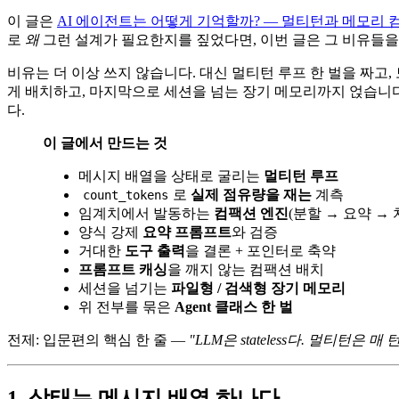
이 글은
AI 에이전트는 어떻게 기억할까? — 멀티턴과 메모리 
로
왜
그런 설계가 필요한지를 짚었다면, 이번 글은 그 비유들
비유는 더 이상 쓰지 않습니다. 대신 멀티턴 루프 한 벌을 짜고
게 배치하고, 마지막으로 세션을 넘는 장기 메모리까지 얹습니다. 코드는 
다.
이 글에서 만드는 것
메시지 배열을 상태로 굴리는
멀티턴 루프
로
실제 점유량을 재는
계측
count_tokens
임계치에서 발동하는
컴팩션 엔진
(분할 → 요약 → 
양식 강제
요약 프롬프트
와 검증
거대한
도구 출력
을 결론 + 포인터로 축약
프롬프트 캐싱
을 깨지 않는 컴팩션 배치
세션을 넘기는
파일형 / 검색형 장기 메모리
위 전부를 묶은
Agent 클래스 한 벌
전제: 입문편의 핵심 한 줄 —
"LLM은 stateless다. 멀티
1. 상태는 메시지 배열 하나다