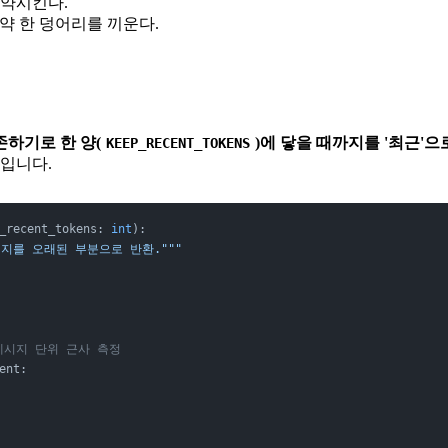
요약시킨다.
요약 한 덩어리를 끼운다.
하기로 한 양(
)에 닿을 때까지를 '최근'으
KEEP_RECENT_TOKENS
문입니다.
_recent_tokens: 
int
):
머지를 오래된 부분으로 반환."""
메시지 단위 근사 측정
ent: