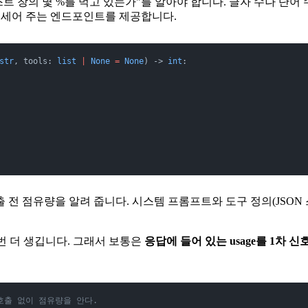
트 창의 몇 %를 먹고 있는가"를 알아야 합니다. 글자 수나 단어
세어 주는 엔드포인트를 제공합니다.
str
, tools: 
list
 |
 None
 =
 None
) -> 
int
:
출 전 점유량을 알려 줍니다. 시스템 프롬프트와 도구 정의(JSON
번 더 생깁니다. 그래서 보통은
응답에 들어 있는 usage를 1차 신
가 호출 없이 점유량을 안다.