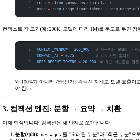
resp 
=
 client.messages.create(
...
)
used 
=
 resp.usage.input_tokens 
+
 resp.usage.out
컨텍스트 창 크기(예: 200K, 모델에 따라 1M)를 분모로 두
CONTEXT_WINDOW
 =
 200_000
   # 사용하는 모델의 컨텍
COMPACT_AT
 =
 0.75
          # 75% 차면 컴팩션
KEEP_RECENT_TOKENS
 =
 20_000
  # 최근 이만큼은 원문
왜 100%가 아니라 75%인가? 컴팩션 자체도 모델 호출이
야 한다.
3. 컴팩션 엔진: 분할 → 요약 → 치환
이제 핵심입니다. 컴팩션은 세 단계로 쪼개집니다.
분할(split)
:
를 "오래된 부분"과 "최근 부분"으
messages