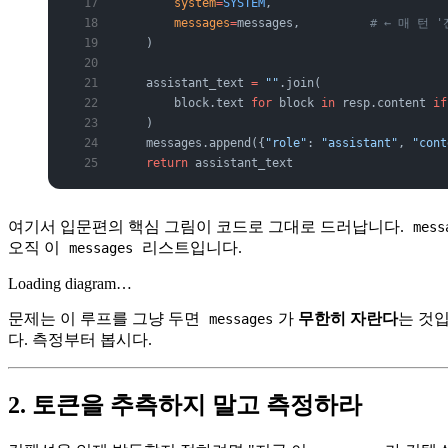
        system
=
SYSTEM
,
        messages
=
messages,          
# ← 매 턴 
    )
    assistant_text 
=
 ""
.join(
        block.text 
for
 block 
in
 resp.content 
if
    )
    messages.append({
"role"
: 
"assistant"
, 
"cont
    return
 assistant_text
여기서 입문편의 핵심 그림이 코드로 그대로 드러납니다.
mess
오직 이
리스트입니다.
messages
Loading diagram…
문제는 이 루프를 그냥 두면
가
무한히 자란다
는 것
messages
다. 측정부터 봅시다.
2. 토큰을 추측하지 말고 측정하라