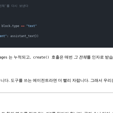
'전체'를 다시 보낸다
 block.type 
==
 "text"
ent"
: assistant_text})
는 누적되고,
호출은 매번
그 전체
를 인자로 받습
ages
create()
입니다. 도구를 쓰는 에이전트라면 더 빨리 자랍니다. 그래서 우리