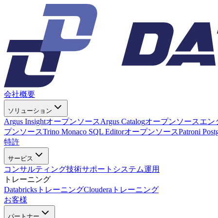
会社概要
ソリューション
Argus Insight
オープンソース
Argus Catalog
オープンソース
エン
プンソース
Trino Monaco SQL Editor
オープンソース
Patroni Pos
特許
サービス
コンサルティング
技術サポート
システム運用
トレーニング
Databricksトレーニング
Clouderaトレーニング
お客様
パートナー