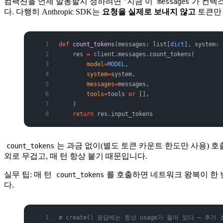
컴팩션을 언제 발동할지 정하려면 "지금 이
가 컨텍스
messages
다. 다행히 Anthropic SDK는
요청을 실제로 보내지 않고
토큰만 
def
 count_tokens
(messages: list[
dict
], system: 
    res 
=
 client.messages.count_tokens(
        model
=
MODEL
,
        system
=
system,
        messages
=
messages,
        tools
=
tools 
or
 [],
    )
    return
 res.input_tokens
는 과금 없이(별도 토큰 카운트 한도만 사용) 호
count_tokens
외로 무겁고, 매 턴 항상 붙기 때문입니다.
실무 팁: 매 턴
를 호출하면 네트워크 왕복이 한 
count_tokens
다.
# create() 응답에는 항상 usage가 들어 있다 — 추