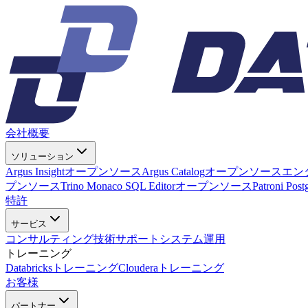
会社概要
ソリューション
Argus Insight
オープンソース
Argus Catalog
オープンソース
エン
プンソース
Trino Monaco SQL Editor
オープンソース
Patroni Pos
特許
サービス
コンサルティング
技術サポート
システム運用
トレーニング
Databricksトレーニング
Clouderaトレーニング
お客様
パートナー