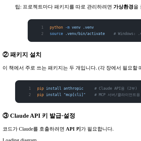
팁: 프로젝트마다 패키지를 따로 관리하려면
가상환경
을
python
 -m
 venv
 .venv
source
 .venv/bin/activate
    # Windows: .
② 패키지 설치
이 책에서 주로 쓰는 패키지는 두 개입니다. (각 장에서 필요할 
pip
 install
 anthropic
     # Claude API용 (2부)
pip
 install
 "mcp[cli]"
    # MCP 서버/클라이언트용
③ Claude API 키 발급·설정
코드가 Claude를 호출하려면
API 키
가 필요합니다.
Loading diagram…