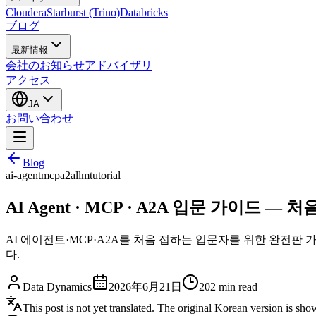
Cloudera
Starburst (Trino)
Databricks
ブログ
最新情報
会社のお知らせ
アドバイザリ
アクセス
JA
お問い合わせ
Blog
ai-agent
mcp
a2a
llm
tutorial
AI Agent · MCP · A2A 입문 가이드 —
AI 에이전트·MCP·A2A를 처음 접하는 입문자를 위한 완전판 
다.
Data Dynamics
2026年6月21日
202
min read
This post is not yet translated. The original Korean version is sh