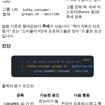
rate
그룹 전체 랙. 외부 익
그룹
LAG
kafka-consumer-
스포터(Burrow 등)로
합계
groups.sh --describe
추세 관측
알림 기준은 절대값보다
추세
가 낫습니다. "랙이 N분간 단조
증가" 또는 "소비율이 0인데 프로듀스율은 양수"가 좋은 조건
입니다.
진단
# 그룹 상태와 파티션별 랙 한눈에 보기
kafka-consumer-groups.sh
 --bootstrap-server
 bro
  --group
 payment-consumer
 --describe
출력의 분기 포인트:
관측
가능한 원인
다음 행동
컨슈머가 떨
가 비
컨슈머 프로세스/로그 확
CONSUMER-ID