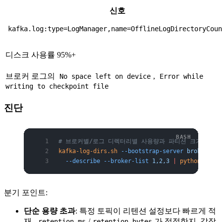
신호
kafka.log:type=LogManager,name=OfflineLogDirectoryCou
디스크 사용률 95%+
브로커 로그의
,
No space left on device
Error while
writing to checkpoint file
진단
# 브로커별/로그 디렉터리별 사용량과 파티션 크기 확인
kafka-log-dirs.sh
 --bootstrap-server
 broker:909
  --describe
 --broker-list
 1,2,3
 |
 python3
 -m
 j
분기 포인트:
단순 용량 초과
: 특정 토픽이 리텐션 설정보다 빠르게 적
재.
/
가 적절한지, 갑작
retention.ms
retention.bytes