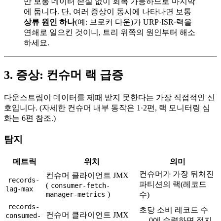
만 보통 데이터 손실 없이 회복 가능하므로 마지막
에 둡니다. 단, 여러 증상이 동시에 나타나면 보통
상류 원인 하나
(예: 브로커 다운)가 URP·ISR·랙을
연쇄로 일으킨 것이니, 트리 위쪽의 원인부터 해소
하세요.
3. 증상: 컨슈머 랙 급증
다운스트림이 데이터를 제때 받지 못한다는 가장 직접적인 신
호입니다. (자세한 컨슈머 내부 동작은 1·2편, 랙 모니터링 심
화는 6편 참조.)
탐지
메트릭
위치
의미
컨슈머가 가장 뒤처진
컨슈머 클라이언트 JMX
records-
파티션의 랙(레코드
(
consumer-fetch-
lag-max
)
manager-metrics
수)
records-
초당 소비 레코드 수
컨슈머 클라이언트 JMX
consumed-
— 0에 수렴하면 정지