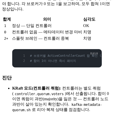
야 합니다. 각 브로커가 0 또는 1을 보고하며, 모두 합쳐 1이면
정상입니다.
합계
의미
심각도
정상 — 단일 컨트롤러
OK
1
컨트롤러 없음 — 메타데이터 변경 마비
치명
0
스플릿 브레인 — 컨트롤러 중복
치명
2+
# 브로커별 ActiveControllerCount 합 확인 (JMX → P
# 합이 1이 아니면 즉시 페이지
진단
KRaft 모드(컨트롤러 쿼럼)
: 컨트롤러는 별도 쿼럼
(
)에서 선출됩니다. 합이 0
controller.quorum.voters
이면 쿼럼이 과반(majority)을 잃은 것 — 컨트롤러 노드
과반이 살아 있는지 확인합니다.
kafka-metadata-
로 리더·복제 상태를 점검합니다.
quorum.sh