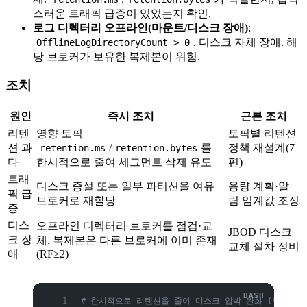
스러운 트래픽 급증이 있었는지 확인.
로그 디렉터리 오프라인(마운트/디스크 장애)
:
. 디스크 자체 장애. 해
OfflineLogDirectoryCount > 0
당 브로커가 보유한 복제본이 위험.
조치
원인
즉시 조치
근본 조치
리텐
영향 토픽
토픽별 리텐션
션 과
/
를
정책 재설계(7
retention.ms
retention.bytes
다
한시적으로 줄여 세그먼트 삭제 유도
편)
트래
디스크 증설 또는 일부 파티션을 여유
용량 계획·알
픽 급
브로커로 재할당
림 임계값 조정
증
디스
오프라인 디렉터리 브로커를 점검·교
JBOD 디스크
크 장
체. 복제본은 다른 브로커에 이미 존재
교체 절차 정비
애
(RF≥2)
# 한시적으로 리텐션을 줄여 디스크 압박 완화 (주의: 데