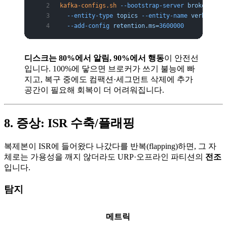
kafka-configs.sh
 --bootstrap-server
 broker:9092
  --entity-type
 topics
 --entity-name
 verbose-lo
  --add-config
 retention.ms=
3600000
디스크는 80%에서 알림, 90%에서 행동
이 안전선
입니다. 100%에 닿으면 브로커가 쓰기 불능에 빠
지고, 복구 중에도 컴팩션·세그먼트 삭제에 추가
공간이 필요해 회복이 더 어려워집니다.
8. 증상: ISR 수축/플래핑
복제본이 ISR에 들어왔다 나갔다를 반복(flapping)하면, 그 자
체로는 가용성을 깨지 않더라도 URP·오프라인 파티션의
전조
입니다.
탐지
메트릭