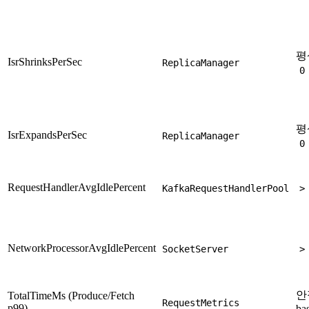
평
IsrShrinksPerSec
ReplicaManager
0
평
IsrExpandsPerSec
ReplicaManager
0
RequestHandlerAvgIdlePercent
KafkaRequestHandlerPool
>
NetworkProcessorAvgIdlePercent
SocketServer
>
안
TotalTimeMs (Produce/Fetch
RequestMetrics
p99)
ba