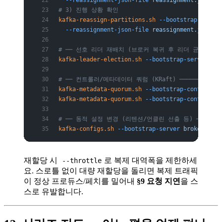
  --reassignment-json-file
 reassignment.json
 --
# 3) 진행 상황 확인
kafka-reassign-partitions.sh
 --bootstrap-server
  --reassignment-json-file
 reassignment.json
 --
# ── 선호 리더 재배치 (브로커 복귀 후 리더 균형 회복)
kafka-leader-election.sh
 --bootstrap-server
 bro
# ── 컨트롤러/메타데이터 쿼럼 (KRaft) ────────────
kafka-metadata-quorum.sh
 --bootstrap-controller
kafka-metadata-quorum.sh
 --bootstrap-controller
# ── 동적 설정 변경 (리텐션/언클린 선출 등) ───────
kafka-configs.sh
 --bootstrap-server
 broker:9092
재할당 시
로 복제 대역폭을 제한하세
--throttle
요. 스로틀 없이 대량 재할당을 돌리면 복제 트래픽
이 정상 프로듀스/페치를 밀어내
§9 요청 지연
을 스
스로 유발합니다.