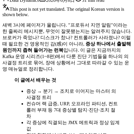
Data Dynamics
2026年6月8日
31
min read
This post is not yet translated. The original Korean version is
shown below.
새벽 3시에 페이저가 울립니다. "프로듀서 지연 알림"이라는
한 줄짜리 메시지뿐, 무엇이 잘못됐는지는 알려주지 않습니다.
브로커가 죽었나? 디스크가 찼나? 컨트롤러가 사라졌나? 이럴
때 필요한 건 영웅적인 감(感)이 아니라,
증상 하나에서 출발해
원인까지 좁혀 들어가는 런북
입니다. 이 글은 지금까지의
Kafka 운영 시리즈(1~8편)에서 다룬 진단 기법들을 하나의 의
사결정 트리로 묶어, 장애 상황에서 그대로 따라갈 수 있는 운
영 매뉴얼로 정리합니다.
이 글에서 배우는 것
증상 → 분기 → 조치로 이어지는 마스터 의
사결정 트리
컨슈머 랙 급증, URP, 오프라인 파티션, 컨트
롤러 부재 등 7대 증상별 탐지·진단·조치 절
차
각 증상에 직결되는 JMX 메트릭과 정상 임계
값