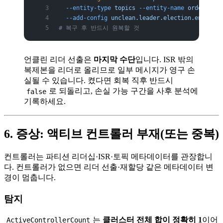
  --entity-type
 topics
 --entity-name
 orders
 \
  --add-config
 unclean.leader.election.enable=
t
# 복구 후 반드시 원복할 것
언클린 리더 선출은
마지막 수단
입니다. ISR 밖의
복제본을 리더로 올리므로 일부 메시지가 영구 손
실될 수 있습니다. 켰다면 회복 직후 반드시
로 되돌리고, 손실 가능 구간을 사후 분석에
false
기록하세요.
6. 증상: 액티브 컨트롤러 부재(또는 중복)
컨트롤러는 파티션 리더십·ISR·토픽 메타데이터를 관장합니
다. 컨트롤러가 없으면 리더 선출·재할당 같은 메타데이터 변
경이 멈춥니다.
탐지
는
클러스터 전체 합이 정확히 1
이어
ActiveControllerCount