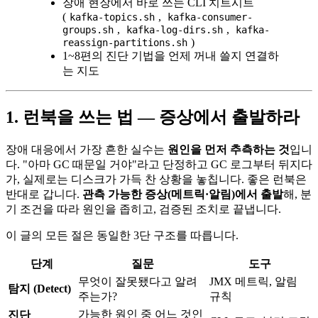
장애 현장에서 바로 쓰는 CLI 치트시트
(
,
kafka-topics.sh
kafka-consumer-
,
,
groups.sh
kafka-log-dirs.sh
kafka-
)
reassign-partitions.sh
1~8편의 진단 기법을 언제 꺼내 쓸지 연결하
는 지도
1. 런북을 쓰는 법 — 증상에서 출발하라
장애 대응에서 가장 흔한 실수는
원인을 먼저 추측하는 것
입니
다. "아마 GC 때문일 거야"라고 단정하고 GC 로그부터 뒤지다
가, 실제로는 디스크가 가득 찬 상황을 놓칩니다. 좋은 런북은
반대로 갑니다.
관측 가능한 증상(메트릭·알림)에서 출발
해, 분
기 조건을 따라 원인을 좁히고, 검증된 조치로 끝냅니다.
이 글의 모든 절은 동일한 3단 구조를 따릅니다.
단계
질문
도구
무엇이 잘못됐다고 알려
JMX 메트릭, 알림
탐지 (Detect)
주는가?
규칙
가능한 원인 중 어느 것인
진단