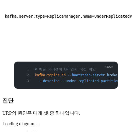
kafka.server:type=ReplicaManager,name=UnderReplicated
# 어떤 파티션이 URP인지 직접 확인
kafka-topics.sh
 --bootstrap-server
 broker:9092
 
  --describe
 --under-replicated-partitions
진단
URP의 원인은 대개 셋 중 하나입니다.
Loading diagram…