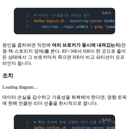
# 리더가 -1(없음)인 파티션 찾기
kafka-topics.sh
 --bootstrap-server
 broker:9092
 
  --describe
 --topic
 orders
 |
 grep
 "Leader: -1"
원인을 좁히려면 직전에
여러 브로커가 동시에 내려갔는지
(전
원·랙·스토리지 장애)를 본다. RF=3에서 ISR이 한 곳으로 줄어
든 상태에서 그 브로커마저 죽으면 ISR이 비고 파티션이 오프
라인이 됩니다.
조치
Loading diagram…
데이터 손실을 감수하고 가용성을 회복해야 한다면, 영향 토픽
에 한해 언클린 리더 선출을 한시적으로 켭니다.
# 특정 토픽에 한해 언클린 리더 선출 허용 (가용성 우선
kafka-configs.sh
 --bootstrap-server
 broker:9092