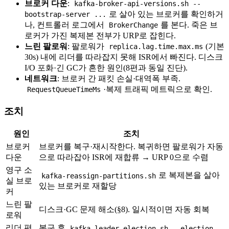
브로커 다운
:
kafka-broker-api-versions.sh --
로 살아 있는 브로커를 확인하거
bootstrap-server ...
나, 컨트롤러 로그에서
를 본다. 죽은 브
BrokerChange
로커가 가진 복제본 전부가 URP로 잡힌다.
느린 팔로워
: 팔로워가
(기본
replica.lag.time.max.ms
30s) 내에 리더를 따라잡지 못해 ISR에서 빠진다. 디스크
I/O 포화·긴 GC가 흔한 원인(8편과 동일 진단).
네트워크
: 브로커 간 패킷 손실·대역폭 부족.
·복제 트래픽 메트릭으로 확인.
RequestQueueTimeMs
조치
원인
조치
브로커
브로커를 복구·재시작한다. 복귀하면 팔로워가 자동
다운
으로 따라잡아 ISR에 재합류 → URP 0으로 수렴
영구 소
로 복제본을 살아
kafka-reassign-partitions.sh
실 브로
있는 브로커로 재할당
커
느린 팔
디스크·GC 문제 해소(§8). 일시적이면 자동 회복
로워
리더 편
복구 후
kafka-leader-election.sh --election-