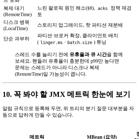
드 포화
느린 팔로워 원인 해소(§8),
정책 재검
복제 대기
acks
(RemoteTime)
토
디스크 병목
스토리지 업그레이드, 핫 파티션 재분배
(LocalTime)
파티션·브로커 확장, 클라이언트 배치
단순 과부하
(
·
) 튜닝
linger.ms
batch.size
스레드 수를 늘리기 전에
유휴율과 큐 시간
을 함께
보세요. 핸들러 유휴율이 충분한데 p99만 높다면
문제는 스레드가 아니라 디스크나 복제
(RemoteTime)일 가능성이 큽니다.
10. 꼭 봐야 할 JMX 메트릭 한눈에 보기
알림 규칙으로 등록해 두면, 위 트리의 분기 질문 대부분을 자
동으로 답하게 만들 수 있습니다.
메트릭
MBean (요약)