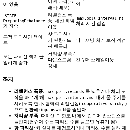
어져 나감(크
어 있음
인
래시·배포)
리밸런스 폭
STATE =
·
max.poll.interval.ms
PreparingRebalance
풍, 세션 타임
처리 시간 점검
가 지속
아웃
핫 파티션 /
특정 파티션만 랙이
키 편향 / 느
파티셔닝·처리 로직 점검
큼
린 핸들러
처리량 부족 /
모든 파티션 랙이 균
다운스트림
컨슈머 스케일아웃
일하게 증가
정체
조치
리밸런스 폭풍
:
를 낮추거나 처리 로
max.poll.records
직을 빠르게 해
내에 폴 주기를
max.poll.interval.ms
지키도록 한다. 협력적 리밸런싱(
)
cooperative-sticky
으로 전환해 stop-the-world를 줄인다.
처리량 부족
: 파티션 수 한도 내에서 컨슈머 인스턴스를
늘린다(컨슈머 수는 파티션 수를 넘으면 유휴가 됨).
핫 파티션
: 키 설계를 재검토하거나 파티션 수를 늘려 재