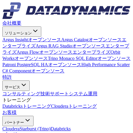
会社概要
ソリューション
Argus Insight
オープンソース
Argus Catalog
オープンソース
エ
ンタープライズ
Argus RAG Studio
オープンソース
エンタープ
ライズ
Argus Flow
オープンソース
エンタープライズ
Orbit
Works
オープンソース
Trino Monaco SQL Editor
オープンソース
Patroni PostgreSQL HA
オープンソース
High Performance Scatter
C# Component
オープンソース
特許
サービス
コンサルティング
技術サポート
システム運用
トレーニング
Databricksトレーニング
Clouderaトレーニング
お客様
パートナー
Cloudera
Starburst (Trino)
Databricks