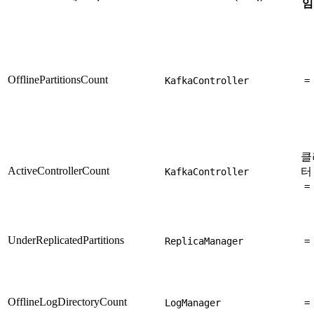
임
OfflinePartitionsCount
KafkaController
=
클
ActiveControllerCount
KafkaController
터
=
UnderReplicatedPartitions
ReplicaManager
=
OfflineLogDirectoryCount
LogManager
=