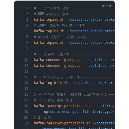
# ── 토픽/복제 상태 ────────────────────────────
# URP 파티션만 출력
kafka-topics.sh
 --bootstrap-server
 broker:9092
 
# ISR이 최소치 미만인 파티션
kafka-topics.sh
 --bootstrap-server
 broker:9092
 
# 리더가 없는(오프라인) 파티션
kafka-topics.sh
 --bootstrap-server
 broker:9092
 
# ── 컨슈머 그룹/랙 ────────────────────────────
kafka-consumer-groups.sh
 --bootstrap-server
 bro
kafka-consumer-groups.sh
 --bootstrap-server
 bro
# ── 디스크/로그 디렉터리 ───────────────────────
kafka-log-dirs.sh
 --bootstrap-server
 broker:909
# ── 파티션 재할당 (브로커 소실/편중 시) ─────────
# 1) 재할당 계획 생성
kafka-reassign-partitions.sh
 --bootstrap-server
  --topics-to-move-json-file
 topics.json
 --brok
# 2) 실행
kafka-reassign-partitions.sh
 --bootstrap-server