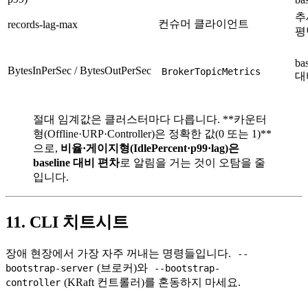
추
컨슈머 클라이언트
records-lag-max
평
ba
BytesInPerSec / BytesOutPerSec
BrokerTopicMetrics
대
절대 임계값은 클러스터마다 다릅니다. **카운터
형(Offline·URP·Controller)은 정확한 값(0 또는 1)**
으로,
비율·게이지형(IdlePercent·p99·lag)은
baseline 대비 편차
로 알림을 거는 것이 오탐을 줄
입니다.
11. CLI 치트시트
장애 현장에서 가장 자주 꺼내는 명령들입니다.
--
(브로커)와
bootstrap-server
--bootstrap-
(KRaft 컨트롤러)를 혼동하지 마세요.
controller