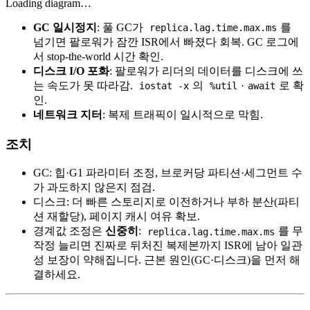
Loading diagram…
GC 일시정지
: 풀 GC가
를
replica.lag.time.max.ms
넘기면 팔로워가 잠깐 ISR에서 빠졌다 회복. GC 로그에
서 stop-the-world 시간 확인.
디스크 I/O 포화
: 팔로워가 리더의 데이터를 디스크에 쓰
는 속도가 못 따라감.
의
·
로 확
iostat -x
%util
await
인.
네트워크 지터
: 복제 트래픽이 일시적으로 막힘.
조치
GC: 힙·G1 파라미터 조정, 브로커당 파티션·세그먼트 수
가 과도하지 않은지 점검.
디스크: 더 빠른 스토리지로 이전하거나 부하 분산(파티
션 재할당), 페이지 캐시 여유 확보.
경계값 조정은
신중히
:
를 무
replica.lag.time.max.ms
작정 늘리면 진짜로 뒤처진 복제본까지 ISR에 남아 일관
성 보장이 약해집니다. 근본 원인(GC·디스크)을 먼저 해
결하세요.