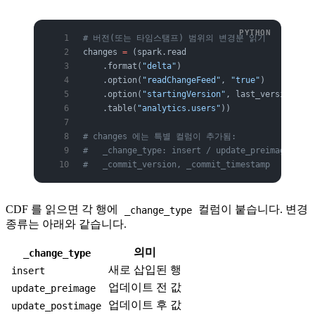
# 버전(또는 타임스탬프) 범위의 변경분 읽기
changes 
=
 (spark.read
    .format(
"delta"
)
    .option(
"readChangeFeed"
, 
"true"
)
    .option(
"startingVersion"
, last_version)
    .table(
"analytics.users"
))
# changes 에는 특별 컬럼이 추가됨:
#   _change_type: insert / update_preimage / up
#   _commit_version, _commit_timestamp
CDF 를 읽으면 각 행에
컬럼이 붙습니다. 변경
_change_type
종류는 아래와 같습니다.
의미
_change_type
새로 삽입된 행
insert
업데이트 전 값
update_preimage
업데이트 후 값
update_postimage