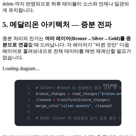
delete 까지 반영되므로 하류 테이블이 소스와 언제나 일관되
게 유지됩니다.
5. 메달리온 아키텍처 — 증분 전파
증분 처리의 진가는
여러 레이어(Bronze→Silver→Gold)를 증
분으로 연결
할 때 드러납니다. 각 레이어가 "바뀐 것만" 다음
레이어로 흘려보내므로 전체 데이터를 매번 재계산할 필요가
없습니다.
Loading diagram…
# Silver: Bronze 의 변경분만 읽어 정제 후 Silver
bronze_changes 
=
 read_changes(
"bronze.events"
, 
cleaned 
=
 transform(bronze_changes)
merge_into(
"silver.events"
, cleaned)
# Gold: Silver 의 변경분만 읽어 집계 갱신 (증분 집