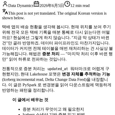
Data Dynamics
2026年6月5日
12
min read
This post is not yet translated. The original Korean version is
shown below.
택배 앱의 배송 현황을 생각해 봅시다. 현재 위치를 보여 주기
위해 전국 모든 택배 기록을 매분 통째로 다시 읽는다면 어떨
까요? 현실에선 그렇게 하지 않습니다. "지금 막 상태가 바뀐
건"만 골라 반영하죠. 데이터 파이프라인도 마찬가지입니다.
데이터가 커지면 전체 테이블을 매번 재처리하는 건 사실상 불
가능해집니다. 해법은
증분 처리
— "마지막 처리 이후 바뀐 행
만" 읽어 하류로 전파하는 것입니다.
전통적으로 증분 처리는
워터마크로 어렵게 구
updated_at
현했지만, 현대 Lakehouse 포맷은
변경 자체를 추적하는 기능
(Iceberg incremental read, Delta Change Data Feed)을 내장합니
다. 이 글은 PySpark 로 변경분을 읽어 다운스트림에 멱등하게
반영하는 패턴을 정리합니다.
이 글에서 배우는 것
증분 처리가 무엇이고 왜 필요한지
Iceberg 스냅샷 기반 증분 읽기 방법