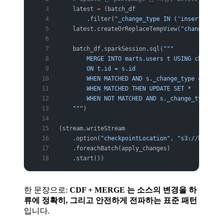
    latest 
=
 (batch_df
        .filter(
"_change_type IN ('insert','upd
    latest.createOrReplaceTempView(
"changes"
)
    batch_df.sparkSession.sql(
"""
        MERGE INTO marts.users t USING changes 
        ON t.id = s.id
        WHEN MATCHED AND s._change_type = 'dele
        WHEN MATCHED THEN UPDATE SET *
        WHEN NOT MATCHED AND s._change_type != 
    """
)
(stream.writeStream
    .option(
"checkpointLocation"
, 
"s3://bucket/
    .foreachBatch(apply_changes)
    .start())
한 문장으로:
CDF + MERGE 는 소스의 변경을 하
류에 정확히, 그리고 안전하게 전파하는 표준 패턴
입니다.