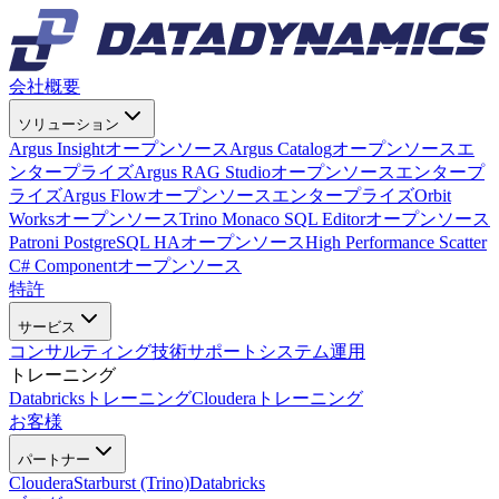
会社概要
ソリューション
Argus Insight
オープンソース
Argus Catalog
オープンソース
エ
ンタープライズ
Argus RAG Studio
オープンソース
エンタープ
ライズ
Argus Flow
オープンソース
エンタープライズ
Orbit
Works
オープンソース
Trino Monaco SQL Editor
オープンソース
Patroni PostgreSQL HA
オープンソース
High Performance Scatter
C# Component
オープンソース
特許
サービス
コンサルティング
技術サポート
システム運用
トレーニング
Databricksトレーニング
Clouderaトレーニング
お客様
パートナー
Cloudera
Starburst (Trino)
Databricks