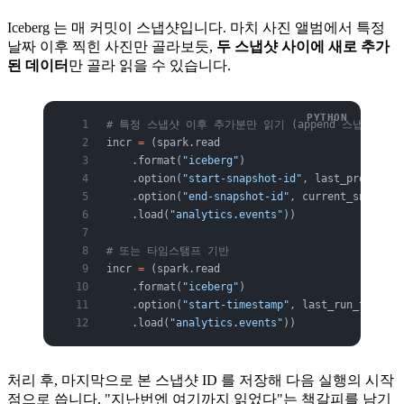
Iceberg 는 매 커밋이 스냅샷입니다. 마치 사진 앨범에서 특정
날짜 이후 찍힌 사진만 골라보듯,
두 스냅샷 사이에 새로 추가
된 데이터
만 골라 읽을 수 있습니다.
# 특정 스냅샷 이후 추가분만 읽기 (append 스냅샷 대상
incr 
=
 (spark.read
    .format(
"iceberg"
)
    .option(
"start-snapshot-id"
, last_processed
    .option(
"end-snapshot-id"
, current_snapshot
    .load(
"analytics.events"
))
# 또는 타임스탬프 기반
incr 
=
 (spark.read
    .format(
"iceberg"
)
    .option(
"start-timestamp"
, last_run_ts_ms)
    .load(
"analytics.events"
))
처리 후, 마지막으로 본 스냅샷 ID 를 저장해 다음 실행의 시작
점으로 씁니다. "지난번엔 여기까지 읽었다"는 책갈피를 남기