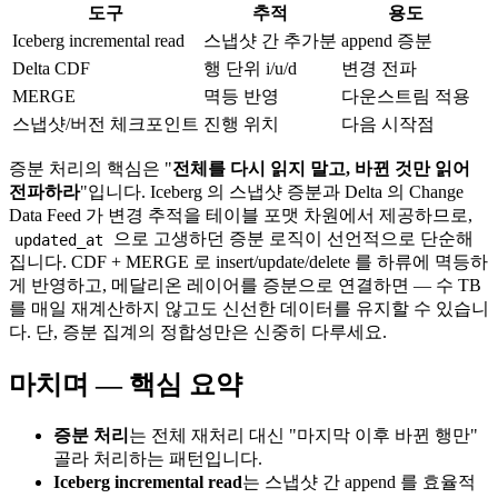
도구
추적
용도
Iceberg incremental read
스냅샷 간 추가분
append 증분
Delta CDF
행 단위 i/u/d
변경 전파
MERGE
멱등 반영
다운스트림 적용
스냅샷/버전 체크포인트
진행 위치
다음 시작점
증분 처리의 핵심은 "
전체를 다시 읽지 말고, 바뀐 것만 읽어
전파하라
"입니다. Iceberg 의 스냅샷 증분과 Delta 의 Change
Data Feed 가 변경 추적을 테이블 포맷 차원에서 제공하므로,
으로 고생하던 증분 로직이 선언적으로 단순해
updated_at
집니다. CDF + MERGE 로 insert/update/delete 를 하류에 멱등하
게 반영하고, 메달리온 레이어를 증분으로 연결하면 — 수 TB
를 매일 재계산하지 않고도 신선한 데이터를 유지할 수 있습니
다. 단, 증분 집계의 정합성만은 신중히 다루세요.
마치며 — 핵심 요약
증분 처리
는 전체 재처리 대신 "마지막 이후 바뀐 행만"
골라 처리하는 패턴입니다.
Iceberg incremental read
는 스냅샷 간 append 를 효율적