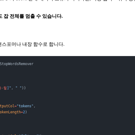
 잡 전체를 멈출 수 있습니다.
트랜스포머나 내장 함수로 합니다.
StopWordsRemover
가-힣
]
"
, 
" "
))
tputCol
=
"tokens"
,
okenLength
=
2
)