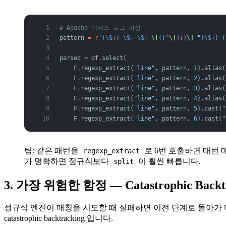
# Apache 액세스 로그 파싱
pattern 
=
 r
'
(\S
+
)
 \S
+
 \S
+
 \[
([
^
\]
]
+
)
\]
 "
(\S
+
)
 (
parsed 
=
 df.select(
    F.regexp_extract(
"line"
, pattern, 
1
).alias(
    F.regexp_extract(
"line"
, pattern, 
2
).alias(
    F.regexp_extract(
"line"
, pattern, 
3
).alias(
    F.regexp_extract(
"line"
, pattern, 
4
).alias(
    F.regexp_extract(
"line"
, pattern, 
5
).cast(
"
    F.regexp_extract(
"line"
, pattern, 
6
).cast(
"
팁: 같은 패턴을
로 6번 호출하면 매번 
regexp_extract
가 명확하면 정규식보다
이 훨씬 빠릅니다.
split
3. 가장 위험한 함정 — Catastrophic Backt
정규식 엔진이 매칭을 시도할 때 실패하면 이전 단계로 돌아가 
catastrophic backtracking 입니다.