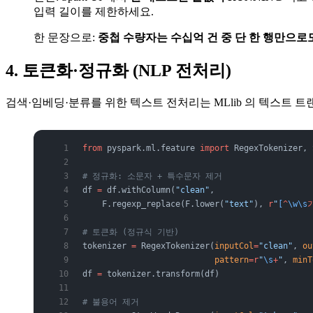
입력 길이를 제한하세요.
한 문장으로:
중첩 수량자는 수십억 건 중 단 한 행만으로도
4. 토큰화·정규화 (NLP 전처리)
검색·임베딩·분류를 위한 텍스트 전처리는 MLlib 의 텍스트 
from
 pyspark.ml.feature 
import
 RegexTokenizer, 
# 정규화: 소문자 + 특수문자 제거
df 
=
 df.withColumn(
"clean"
,
    F.regexp_replace(F.lower(
"text"
), 
r
"
[
^
\w\s
# 토큰화 (정규식 기반)
tokenizer 
=
 RegexTokenizer(
inputCol
=
"clean"
, 
ou
                           pattern
=
r
"
\s
+
"
, 
minT
df 
=
 tokenizer.transform(df)
# 불용어 제거