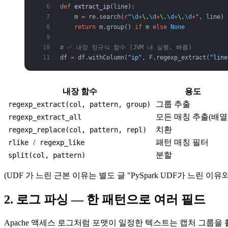
def
 extract_ip
(line):
    m 
=
 re.search(
r
"
\d
+
\.
\d
+
\.
\d
+
\.
\d
+
"
, line)
    return
 m.group() 
if
 m 
else
 None
# ✅ 내장 정규식 함수 (JVM 내 실행, 빠름)
df 
=
 df.withColumn(
"ip"
, F.regexp_extract(
"line
내장 함수
용도
그룹 추출
regexp_extract(col, pattern, group)
모든 매칭 추출(배열
regexp_extract_all
치환
regexp_replace(col, pattern, repl)
/
패턴 매칭 필터
rlike
regexp_like
분할
split(col, pattern)
(UDF 가 느린 근본 이유는 별도 글 "PySpark UDF가 느린 이유와 P
2. 로그 파싱 — 한 패턴으로 여러 필드
Apache 액세스 로그처럼 포맷이 일정한 텍스트는 캡처 그룹을