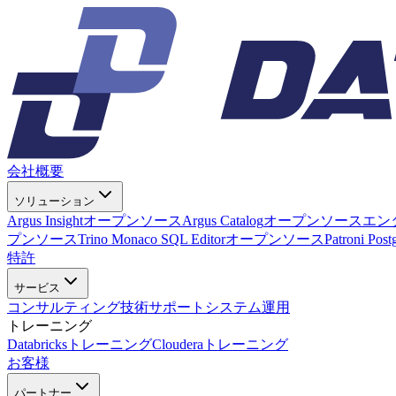
会社概要
ソリューション
Argus Insight
オープンソース
Argus Catalog
オープンソース
エン
プンソース
Trino Monaco SQL Editor
オープンソース
Patroni Pos
特許
サービス
コンサルティング
技術サポート
システム運用
トレーニング
Databricksトレーニング
Clouderaトレーニング
お客様
パートナー