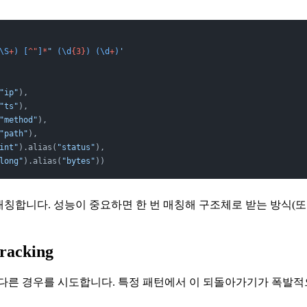
\S
+
)
 [
^"
]
*
" 
(\d
{3}
)
 (\d
+
)
'
"ip"
),
"ts"
),
"method"
),
"path"
),
int"
).alias(
"status"
),
long"
).alias(
"bytes"
))
매칭합니다. 성능이 중요하면 한 번 매칭해 구조체로 받는 방식(
racking
다른 경우를 시도합니다. 특정 패턴에서 이 되돌아가기가 폭발적