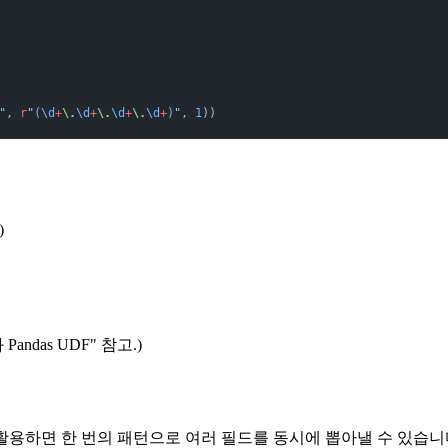
"
, 
r
"
(\d
+
\.
\d
+
\.
\d
+
\.
\d
+
)
"
, 
1
))
)
andas UDF" 참고.)
 활용하면 한 번의 패턴으로 여러 필드를 동시에 뽑아낼 수 있습니