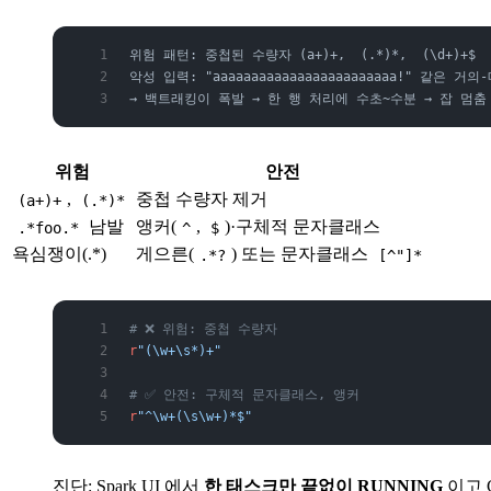
위험 패턴: 중첩된 수량자 (a+)+,  (.*)*,  (\d+)+$
악성 입력: "aaaaaaaaaaaaaaaaaaaaaaaa!" 같은 거의
→ 백트래킹이 폭발 → 한 행 처리에 수초~수분 → 잡 멈춤
위험
안전
,
중첩 수량자 제거
(a+)+
(.*)*
남발
앵커(
,
)·구체적 문자클래스
.*foo.*
^
$
욕심쟁이(.*)
게으른(
) 또는 문자클래스
.*?
[^"]*
# ❌ 위험: 중첩 수량자
r
"(\w+\s*)+"
# ✅ 안전: 구체적 문자클래스, 앵커
r
"^\w+(\s\w+)*$"
진단: Spark UI 에서
한 태스크만 끝없이 RUNNING
이고 