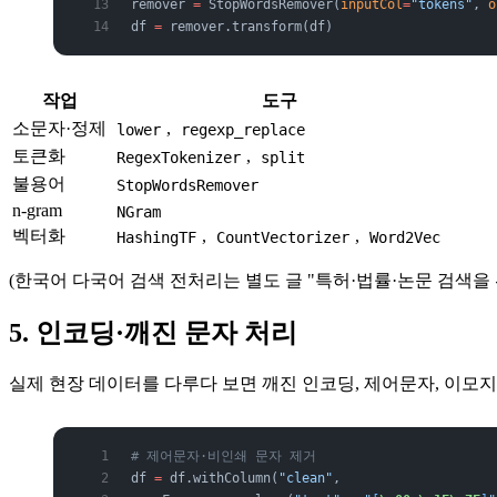
remover 
=
 StopWordsRemover(
inputCol
=
"tokens"
, 
o
df 
=
 remover.transform(df)
작업
도구
소문자·정제
,
lower
regexp_replace
토큰화
,
RegexTokenizer
split
불용어
StopWordsRemover
n-gram
NGram
벡터화
,
,
HashingTF
CountVectorizer
Word2Vec
(한국어 다국어 검색 전처리는 별도 글 "특허·법률·논문 검색을
5. 인코딩·깨진 문자 처리
실제 현장 데이터를 다루다 보면 깨진 인코딩, 제어문자, 이모지
# 제어문자·비인쇄 문자 제거
df 
=
 df.withColumn(
"clean"
,