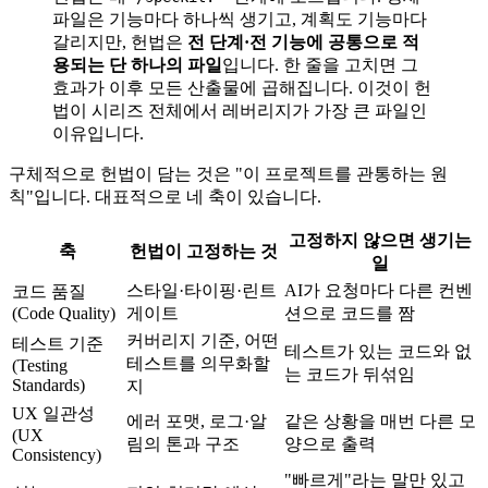
파일은 기능마다 하나씩 생기고, 계획도 기능마다
갈리지만, 헌법은
전 단계·전 기능에 공통으로 적
용되는 단 하나의 파일
입니다. 한 줄을 고치면 그
효과가 이후 모든 산출물에 곱해집니다. 이것이 헌
법이 시리즈 전체에서 레버리지가 가장 큰 파일인
이유입니다.
구체적으로 헌법이 담는 것은 "이 프로젝트를 관통하는 원
칙"입니다. 대표적으로 네 축이 있습니다.
고정하지 않으면 생기는
축
헌법이 고정하는 것
일
스타일·타이핑·린트
AI가 요청마다 다른 컨벤
코드 품질
(Code Quality)
게이트
션으로 코드를 짬
커버리지 기준, 어떤
테스트 기준
테스트가 있는 코드와 없
테스트를 의무화할
(Testing
는 코드가 뒤섞임
Standards)
지
UX 일관성
에러 포맷, 로그·알
같은 상황을 매번 다른 모
(UX
림의 톤과 구조
양으로 출력
Consistency)
"빠르게"라는 말만 있고