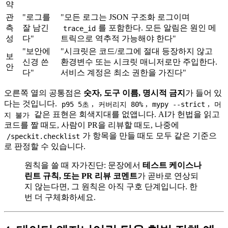
약
관
"로그를
"모든 로그는 JSON 구조화 로그이며
측
잘 남긴
를 포함한다. 모든 알림은 원인 메
trace_id
성
다"
트릭으로 역추적 가능해야 한다"
"보안에
"시크릿은 코드/로그에 절대 등장하지 않고
보
신경 쓴
환경변수 또는 시크릿 매니저로만 주입한다.
안
다"
서비스 계정은 최소 권한을 가진다"
오른쪽 열의 공통점은
숫자, 도구 이름, 명시적 금지
가 들어 있
다는 것입니다.
,
,
,
p95 5초
커버리지 80%
mypy --strict
머
같은 표현은 회색지대를 없앱니다. AI가 헌법을 읽고
지 불가
코드를 짤 때도, 사람이 PR을 리뷰할 때도, 나중에
가 항목을 만들 때도 모두 같은 기준으
/speckit.checklist
로 판정할 수 있습니다.
원칙을 쓸 때 자가진단: 문장에서
테스트 케이스나
린트 규칙, 또는 PR 리뷰 코멘트
가 곧바로 연상되
지 않는다면, 그 원칙은 아직 구호 단계입니다. 한
번 더 구체화하세요.