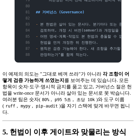
      의존성은 머지 전에 해소하거나 명시적 위험 수용
## 거버넌스 (Governance)
-
 본 헌법은 살아 있는 문서다. 분기마다 또는 중대한 
  검토하며, 개정 시 버전(semver)과 개정일을 갱신한다
-
 어떤 명세·계획·작업도 본 헌법과 충돌할 수 없다. 
  헌법을 먼저 개정한 뒤 진행한다.
-
 원칙은 검증 가능해야 한다. 새 조항을 추가할 때는 
  판정하는가"를 함께 적는다.
이 예제의 의도는 "그대로 베껴 쓰라"가 아니라
각 조항이 어
떻게 검증 가능하게 쓰였는지
를 보여주는 데 있습니다. 모든
항목이 숫자·도구·명시적 금지를 품고 있고, 거버넌스 절은 헌
법을 write-once 문서가 아니라 살아 있는 문서로 못 박습니다.
여러분 팀은 숫자(
,
,
)와 도구 이름
80%
p95 5초
초당 10k
(
,
,
)을 자기 스택에 맞게 바꾸면 됩니
ruff
mypy
pip-audit
다.
5. 헌법이 이후 게이트와 맞물리는 방식