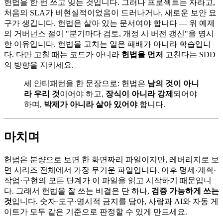
헌법을 한 번 쓰고 잊는 것입니다. 그러나 프로젝트는 자라고,
처음의 SLA가 비현실적이었음이 드러나거나, 새로운 보안 요
구가 생깁니다. 헌법은 살아 있는 문서여야 합니다 — 위 예제
의 거버넌스 절이 "분기마다 검토, 개정 시 버전 갱신"을 명시
한 이유입니다. 헌법을 고치는 일은 패배가 아니라 학습입니
다. 다만 고칠 때는 코드가 아니라
헌법을 먼저
고친다는 SDD
의 방향을 지키세요.
세 안티패턴을 한 문장으로: 헌법은
남의 것이 아니
라 우리 것
이어야 하고,
장식이 아니라 강제
되어야
하며,
박제가 아니라 살아 있어야
합니다.
마치며
헌법은 분량으로 보면 한 화면짜리 파일이지만, 레버리지로 보
면 시리즈 전체에서 가장 무거운 파일입니다. 이후 명세·계획·
작업·구현의 모든 단계가 이 파일을 읽고 시작하기 때문입니
다. 그래서 헌법을 잘 쓰는 비결은 단 하나,
검증 가능하게 쓰는
것
입니다. 숫자·도구·명시적 금지를 담아, 사람과 AI와 자동 게
이트가 모두 같은 기준으로 판정할 수 있게 만드세요.