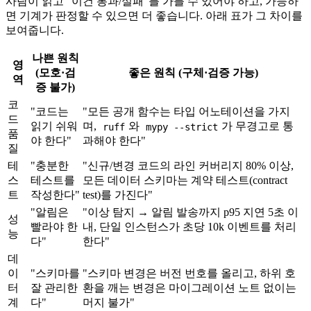
사람이 읽고 "이건 통과/실패"를 가를 수 있어야 하고, 가능하
면 기계가 판정할 수 있으면 더 좋습니다. 아래 표가 그 차이를
보여줍니다.
나쁜 원칙
영
(모호·검
좋은 원칙 (구체·검증 가능)
역
증 불가)
코
"코드는
"모든 공개 함수는 타입 어노테이션을 가지
드
읽기 쉬워
며,
와
가 무경고로 통
ruff
mypy --strict
품
야 한다"
과해야 한다"
질
테
"충분한
"신규/변경 코드의 라인 커버리지 80% 이상,
스
테스트를
모든 데이터 스키마는 계약 테스트(contract
트
작성한다"
test)를 가진다"
"알림은
"이상 탐지 → 알림 발송까지 p95 지연 5초 이
성
빨라야 한
내, 단일 인스턴스가 초당 10k 이벤트를 처리
능
다"
한다"
데
이
"스키마를
"스키마 변경은 버전 번호를 올리고, 하위 호
터
잘 관리한
환을 깨는 변경은 마이그레이션 노트 없이는
계
다"
머지 불가"