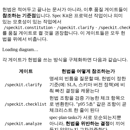
헌법은 적어두고 끝나는 문서가 아니라, 이후 품질 게이트들이
참조하는 기준점
입니다. Spec Kit은 프로덕션 작업이나 의미
있는 모호성이 있는 작업에서
·
·
/speckit.constitution
/speckit.clarify
/speckit.chec
를 품질 게이트로 켤 것을 권장합니다. 이 게이트들은 모두 헌
법을 위에서 비춥니다.
Loading diagram…
각 게이트가 헌법을 쓰는 방식을 구체화하면 다음과 같습니다.
게이트
헌법을 어떻게 참조하는가
명세의 빈틈을 질문할 때, 헌법이 정한
기준(예: SLA, 스키마 버전 정책)에 비
/speckit.clarify
춰 빠진 결정을 캐묻는다
헌법 조항을 검증 가능한 체크 항목으
로 변환한다. "p95 5초" 같은 조항이 곧
/speckit.checklist
체크리스트 한 줄이 된다
spec·plan·tasks가 서로 모순되는지뿐
아니라,
헌법을 위반하는 결정
이 끼어
/speckit.analyze
들지 않았는지 교차검증한다