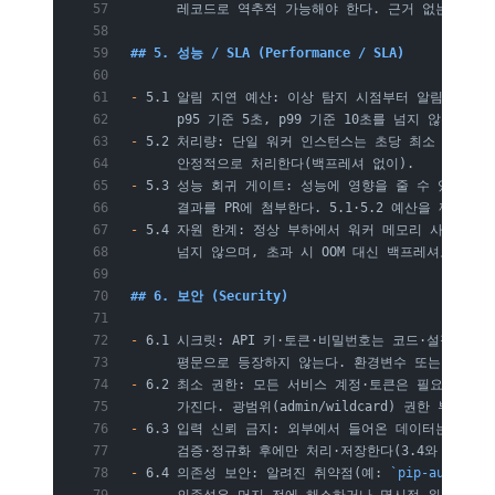
      레코드로 역추적 가능해야 한다. 근거 없는 알림
## 5. 성능 / SLA (Performance / SLA)
-
 5.1 알림 지연 예산: 이상 탐지 시점부터 알림 발송
      p95 기준 5초, p99 기준 10초를 넘지 않는다.
-
 5.2 처리량: 단일 워커 인스턴스는 초당 최소 10,00
      안정적으로 처리한다(백프레셔 없이).
-
 5.3 성능 회귀 게이트: 성능에 영향을 줄 수 있는 변
      결과를 PR에 첨부한다. 5.1·5.2 예산을 깨는 
-
 5.4 자원 한계: 정상 부하에서 워커 메모리 사용은 
      넘지 않으며, 초과 시 OOM 대신 백프레셔로 흡수
## 6. 보안 (Security)
-
 6.1 시크릿: API 키·토큰·비밀번호는 코드·설정 파일
      평문으로 등장하지 않는다. 환경변수 또는 시크릿
-
 6.2 최소 권한: 모든 서비스 계정·토큰은 필요한 최
      가진다. 광범위(admin/wildcard) 권한 부여
-
 6.3 입력 신뢰 금지: 외부에서 들어온 데이터는 신뢰
      검증·정규화 후에만 처리·저장한다(3.4와 연계).
-
 6.4 의존성 보안: 알려진 취약점(예: 
`pip-audit`
 