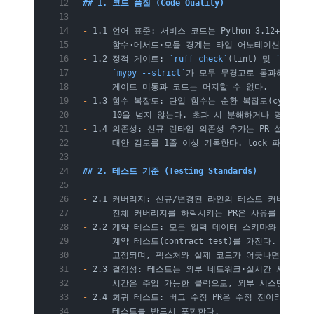
## 1. 코드 품질 (Code Quality)
-
 1.1 언어 표준: 서비스 코드는 Python 3.12+를 사
      함수·메서드·모듈 경계는 타입 어노테이션을 가진
-
 1.2 정적 게이트: 
`ruff check`
(lint) 및 
`ruff f
      `mypy --strict`
가 모두 무경고로 통과해야 CI
      게이트 미통과 코드는 머지할 수 없다.
-
 1.3 함수 복잡도: 단일 함수는 순환 복잡도(cyclomatic
      10을 넘지 않는다. 초과 시 분해하거나 명시적 
-
 1.4 의존성: 신규 런타임 의존성 추가는 PR 설명에 
      대안 검토를 1줄 이상 기록한다. lock 파일 갱
## 2. 테스트 기준 (Testing Standards)
-
 2.1 커버리지: 신규/변경된 라인의 테스트 커버리지는 
      전체 커버리지를 하락시키는 PR은 사유를 명시해야
-
 2.2 계약 테스트: 모든 입력 데이터 스키마와 외부 
      계약 테스트(contract test)를 가진다. 스키
      고정되며, 픽스처와 실제 코드가 어긋나면 테스트
-
 2.3 결정성: 테스트는 외부 네트워크·실시간 시계에 
      시간은 주입 가능한 클럭으로, 외부 시스템은 페
-
 2.4 회귀 테스트: 버그 수정 PR은 수정 전이라면 실
      테스트를 반드시 포함한다.