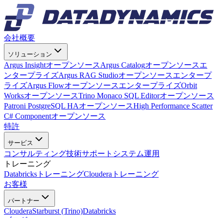
会社概要
ソリューション
Argus Insight
オープンソース
Argus Catalog
オープンソース
エ
ンタープライズ
Argus RAG Studio
オープンソース
エンタープ
ライズ
Argus Flow
オープンソース
エンタープライズ
Orbit
Works
オープンソース
Trino Monaco SQL Editor
オープンソース
Patroni PostgreSQL HA
オープンソース
High Performance Scatter
C# Component
オープンソース
特許
サービス
コンサルティング
技術サポート
システム運用
トレーニング
Databricksトレーニング
Clouderaトレーニング
お客様
パートナー
Cloudera
Starburst (Trino)
Databricks