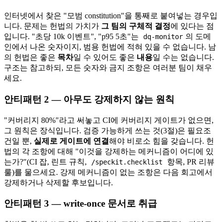
인터넷에서 찾은 "모범 constitution"을 통째로 붙여넣는 경우입
니다. 문제는 헌법의 가치가
그 팀의 구체적 결정
에 있다는 점
입니다. "초당 10k 이벤트", "p95 5초"는
의 도메
dq-monitor
인에서 나온 숫자이지, 범용 헌법에 적혀 있을 수 없습니다. 남
의 헌법은 좋은
목차
일 수 있어도 좋은
내용
일 수는 없습니다.
구조는 참고하되, 모든 숫자와 금지 조항은 여러분 팀이 채우
세요.
안티패턴 2 — 아무도 강제하지 않는 원칙
"커버리지 80%"라고 써놓고 CI에 커버리지 게이트가 없으면,
그 원칙은 장식입니다. 검증 가능하게 쓰는 것(3절)은 필요조
건일 뿐,
실제로 게이트에 연결
해야 비로소 힘을 갖습니다. 헌
법의 각 조항에 대해 "이것을 강제하는 메커니즘이 어디에 있
는가?"(CI 잡, 린트 규칙,
항목, PR 리뷰
/speckit.checklist
룰)를 물으세요. 강제 메커니즘이 없는 조항은 다음 회고에서
강제하거나 삭제할 후보입니다.
안티패턴 3 — write-once 문서로 취급