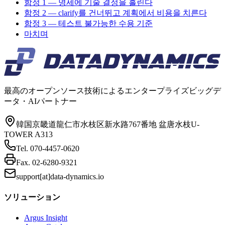
함정 1 — 명세에 기술 결정을 흘린다
함정 2 — clarify를 건너뛰고 계획에서 비용을 치른다
함정 3 — 테스트 불가능한 수용 기준
마치며
最高のオープンソース技術によるエンタープライズビッグデ
ータ・AIパートナー
韓国京畿道龍仁市水枝区新水路767番地 盆唐水枝U-
TOWER A313
Tel.
070-4457-0620
Fax.
02-6280-9321
support[at]data-dynamics.io
ソリューション
Argus Insight