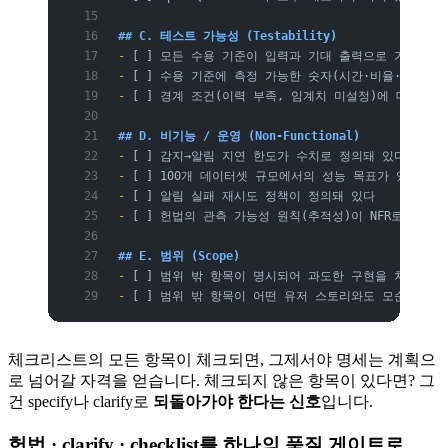
## C. 테스트 가능성 (Testability)
-
 [ ] 모든 수용 기준이 입력과 기대 출력으로 기술돼 
-
 [ ] 수용 기준에 측정 가능한 숫자(시간·비율·횟수)가
-
 [ ] 경계 조건(이력 부족, 임계치 미설정)에 대한 기
## D. 비기능 / 운영 (Non-Functional)
-
 [ ] 감지→알림 지연 한도가 수치로 정의돼 있다
-
 [ ] 100개 데이터셋 규모에서의 성능 목표가 있다
-
 [ ] 알림 실패 재시도 정책이 정의돼 있다
-
 [ ] 헌법의 관측 가능성 원칙(추적성)이 NFR로 반영돼
## E. 범위 (Scope)
-
 [ ] 범위 밖 항목이 명시되어 과도한 구현을 차단한다
-
 [ ] 범위 밖 항목이 어떤 유저 스토리와도 모순되지 
체크리스트의 모든 항목이 체크되면, 그제서야 명세는 계획으
로 넘어갈 자격을 얻습니다. 체크되지 않은 항목이 있다면? 그
건 specify나 clarify로
되돌아가야 한다는 신호
입니다.
헌법 · clarify · checklist를 하나의 품질 게이트로