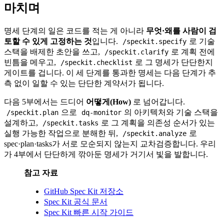
마치며
명세 단계의 일은 코드를 적는 게 아니라
무엇·왜를 사람이 검
토할 수 있게 고정하는 것
입니다.
로 기술
/speckit.specify
스택을 배제한 초안을 쓰고,
로 계획 전에
/speckit.clarify
빈틈을 메우고,
로 그 명세가 단단한지
/speckit.checklist
게이트를 겁니다. 이 세 단계를 통과한 명세는 다음 단계가 추
측 없이 일할 수 있는 단단한 계약서가 됩니다.
다음 5부에서는 드디어
어떻게(How)
로 넘어갑니다.
으로
의 아키텍처와 기술 스택을
/speckit.plan
dq-monitor
설계하고,
로 그 계획을 의존성 순서가 있는
/speckit.tasks
실행 가능한 작업으로 분해한 뒤,
로
/speckit.analyze
spec·plan·tasks가 서로 모순되지 않는지 교차검증합니다. 우리
가 4부에서 단단하게 깎아둔 명세가 거기서 빛을 발합니다.
참고 자료
GitHub Spec Kit 저장소
Spec Kit 공식 문서
Spec Kit 빠른 시작 가이드