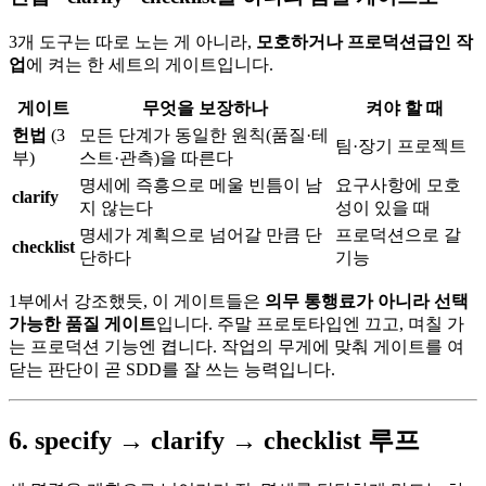
3개 도구는 따로 노는 게 아니라,
모호하거나 프로덕션급인 작
업
에 켜는 한 세트의 게이트입니다.
게이트
무엇을 보장하나
켜야 할 때
헌법
(3
모든 단계가 동일한 원칙(품질·테
팀·장기 프로젝트
부)
스트·관측)을 따른다
명세에 즉흥으로 메울 빈틈이 남
요구사항에 모호
clarify
지 않는다
성이 있을 때
명세가 계획으로 넘어갈 만큼 단
프로덕션으로 갈
checklist
단하다
기능
1부에서 강조했듯, 이 게이트들은
의무 통행료가 아니라 선택
가능한 품질 게이트
입니다. 주말 프로토타입엔 끄고, 며칠 가
는 프로덕션 기능엔 켭니다. 작업의 무게에 맞춰 게이트를 여
닫는 판단이 곧 SDD를 잘 쓰는 능력입니다.
6. specify → clarify → checklist 루프