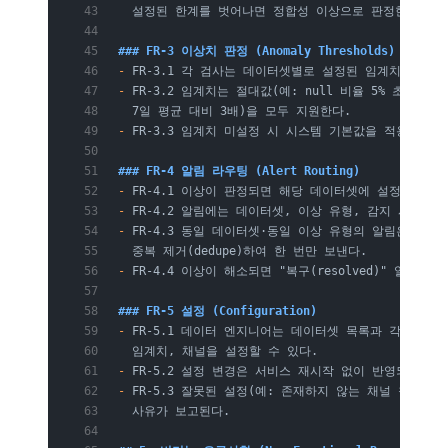
  설정된 한계를 벗어나면 정합성 이상으로 판정한다.
### FR-3 이상치 판정 (Anomaly Thresholds)
-
 FR-3.1 각 검사는 데이터셋별로 설정된 임계치에 따
-
 FR-3.2 임계치는 절대값(예: null 비율 5% 초과)과
  7일 평균 대비 3배)을 모두 지원한다.
-
 FR-3.3 임계치 미설정 시 시스템 기본값을 적용하되,
### FR-4 알림 라우팅 (Alert Routing)
-
 FR-4.1 이상이 판정되면 해당 데이터셋에 설정된 채
-
 FR-4.2 알림에는 데이터셋, 이상 유형, 감지 시각,
-
 FR-4.3 동일 데이터셋·동일 이상 유형의 알림은 설정
  중복 제거(dedupe)하여 한 번만 보낸다.
-
 FR-4.4 이상이 해소되면 "복구(resolved)" 알림을 
### FR-5 설정 (Configuration)
-
 FR-5.1 데이터 엔지니어는 데이터셋 목록과 각 데이터
  임계치, 채널을 설정할 수 있다.
-
 FR-5.2 설정 변경은 서비스 재시작 없이 반영되어야 
-
 FR-5.3 잘못된 설정(예: 존재하지 않는 채널 참조)
  사유가 보고된다.