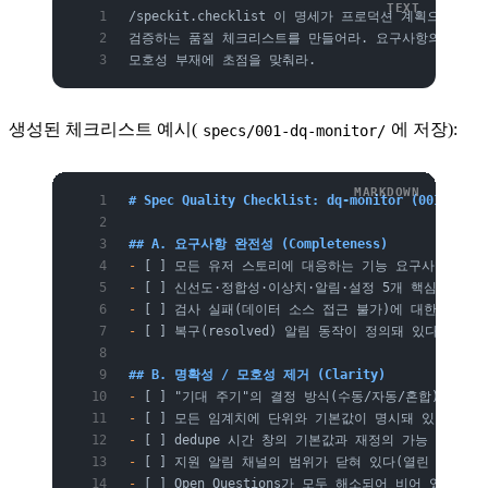
/speckit.checklist 이 명세가 프로덕션 계획으로 
검증하는 품질 체크리스트를 만들어라. 요구사항의 완전성
모호성 부재에 초점을 맞춰라.
생성된 체크리스트 예시(
에 저장):
specs/001-dq-monitor/
# Spec Quality Checklist: dq-monitor (001)
## A. 요구사항 완전성 (Completeness)
-
 [ ] 모든 유저 스토리에 대응하는 기능 요구사항이 존
-
 [ ] 신선도·정합성·이상치·알림·설정 5개 핵심 영역
-
 [ ] 검사 실패(데이터 소스 접근 불가)에 대한 동작이
-
 [ ] 복구(resolved) 알림 동작이 정의돼 있다
## B. 명확성 / 모호성 제거 (Clarity)
-
 [ ] "기대 주기"의 결정 방식(수동/자동/혼합)이 명
-
 [ ] 모든 임계치에 단위와 기본값이 명시돼 있다
-
 [ ] dedupe 시간 창의 기본값과 재정의 가능 여부가
-
 [ ] 지원 알림 채널의 범위가 닫혀 있다(열린 "등등" 
-
 [ ] Open Questions가 모두 해소되어 비어 있다