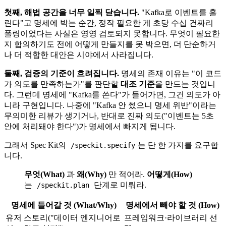
첫째, 해법 공간을 너무 일찍 닫습니다.
"Kafka로 이벤트를 흘
린다"고 명세에 박는 순간, 정작 필요한 게 초당 수십 건짜리
폴링이었다는 사실은 영영 검토되지 못합니다. 무엇이 필요한
지 합의하기도 전에 어떻게 만들지를 못 박으면, 더 단순하거
나 더 적합한 대안은 시야에서 사라집니다.
둘째, 검증의 기준이 흐려집니다.
명세의 존재 이유는 "이 코드
가 의도를 만족하는가"를 판단할
대조 기준
을 만드는 것입니
다. 그런데 명세에 "Kafka를 쓴다"가 들어가면, 그건 의도가 아
니라 구현입니다. 나중에 "Kafka 안 썼으니 명세 위반"이라는
무의미한 리뷰가 생기거나, 반대로 진짜 의도("이벤트는 5초
안에 처리돼야 한다")가 명세에서 빠지게 됩니다.
그래서 Spec Kit의
는 단 한 가지를 요구합
/speckit.specify
니다.
무엇(What)
과
왜(Why)
만 적어라.
어떻게(How)
는
단계로 미뤄라.
/speckit.plan
명세에 들어갈 것 (What/Why)
명세에서 빼야 할 것 (How)
유저 스토리("데이터 엔지니어로
프레임워크·라이브러리 선