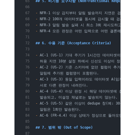
## 5. 비기능 요구사항 (Non-Functional Requirement
-
 NFR-1 이상 감지부터 알림 발송까지 지연은 검사 주기 
-
 NFR-2 100개 데이터셋을 동시에 감시할 때 검사 1회
-
 NFR-3 알림 발송 실패 시 최소 3회 재시도하고, 끝
-
 NFR-4 모든 판정은 어떤 입력으로 어떤 결론에 이르
## 6. 수용 기준 (Acceptance Criteria)
-
 AC-1 (US-1) 기대 주기가 1시간인 데이터셋이 90분
  허용 지연 10분 설정 하에서 신선도 이상이 정확히 1
-
 AC-2 (US-2) 기준 스키마에 없던 컬럼이 추가되면 
  알림에 추가된 컬럼명이 포함된다.
-
 AC-3 (US-3) 동일 입력이라도 데이터셋 A(임계치 5%)
  서로 다른 판정이 내려진다.
-
 AC-4 (US-4) 이상 판정 시 해당 데이터셋에 설정된
  발송되고, 미설정 채널로는 발송되지 않는다.
-
 AC-5 (US-5) 같은 이상이 dedupe 창(예: 30분) 
  알림은 1회만 발송된다.
-
 AC-6 (FR-4.4) 이상 상태가 정상으로 돌아오면 복구
## 7. 범위 밖 (Out of Scope)