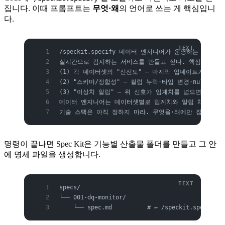
집니다. 이때 프롬프트는
무엇·왜
의 언어로 쓰는 게 핵심입니
다.
/speckit.specify 데이터 엔지니어가 운영하는 데이
실시간으로 감시하는 서비스를 만들고 싶다. 핵심은 세 
(1) 각 데이터셋의 "신선도" — 마지막 업데이트가 기대
(2) "스키마/정합성" — 컬럼 누락·타입 변경·null 
(3) "이상치 알림" — 위 신호가 임계치를 넘으면 적절
데이터 엔지니어는 데이터셋별로 임계치와 알림 채널(예: 
기술 스택은 아직 정하지 마라. 무엇을·왜에만 집중해 명
명령이 끝나면 Spec Kit은 기능별 산출물 폴더를 만들고 그 안
에 명세 파일을 생성합니다.
specs/
└── 001-dq-monitor/
    └── spec.md          # ← /speckit.spec