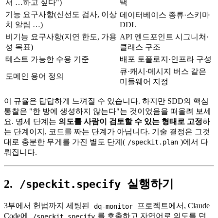
서 …하고 싶다")
택
기능 요구사항(신선도 검사, 이상
데이터베이스 종류·스키마
치 알림 …)
DDL
비기능 요구사항(지연 한도, 가용
API 엔드포인트 시그니처·
성 목표)
클래스 구조
테스트 가능한 수용 기준
배포 토폴로지·인프라 구성
큐·캐시·메시지 버스 같은
도메인 용어 정의
미들웨어 지정
이 규율은 답답하게 느껴질 수 있습니다. 하지만 SDD의 핵심
통찰은 "한 방에 생성하지 않는다"는 것이었음을 떠올려 보세
요. 명세 단계는
의도를 사람이 검토할 수 있는 형태로 고정
하
는 단계이지, 코드를 짜는 단계가 아닙니다. 기술 결정은 그것
대로 충분한 무게를 가진 별도 단계(
)에서 다
/speckit.plan
뤄집니다.
2.
실행하기
/speckit.specify
3부에서 헌법까지 세팅된
프로젝트에서, Claude
dq-monitor
Code에
를 호출하고 자연어로 의도를 던
/speckit.specify