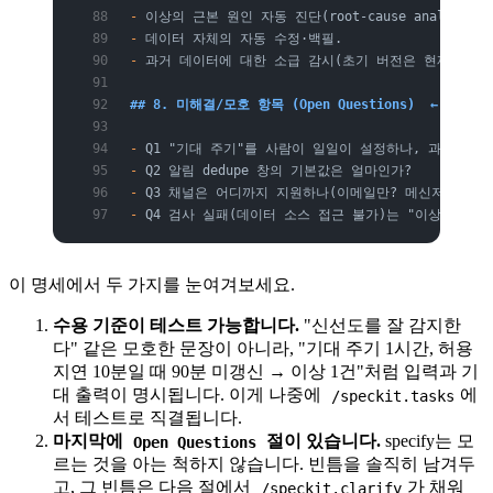
-
 이상의 근본 원인 자동 진단(root-cause analysis).
-
 데이터 자체의 자동 수정·백필.
-
 과거 데이터에 대한 소급 감시(초기 버전은 현재 시점부
## 8. 미해결/모호 항목 (Open Questions)  ← cla
-
 Q1 "기대 주기"를 사람이 일일이 설정하나, 과거 갱
-
 Q2 알림 dedupe 창의 기본값은 얼마인가?
-
 Q3 채널은 어디까지 지원하나(이메일만? 메신저 포함?)
-
 Q4 검사 실패(데이터 소스 접근 불가)는 "이상"인가 
이 명세에서 두 가지를 눈여겨보세요.
수용 기준이 테스트 가능합니다.
"신선도를 잘 감지한
다" 같은 모호한 문장이 아니라, "기대 주기 1시간, 허용
지연 10분일 때 90분 미갱신 → 이상 1건"처럼 입력과 기
대 출력이 명시됩니다. 이게 나중에
에
/speckit.tasks
서 테스트로 직결됩니다.
마지막에
절이 있습니다.
specify는 모
Open Questions
르는 것을 아는 척하지 않습니다. 빈틈을 솔직히 남겨두
고, 그 빈틈은 다음 절에서
가 채워
/speckit.clarify