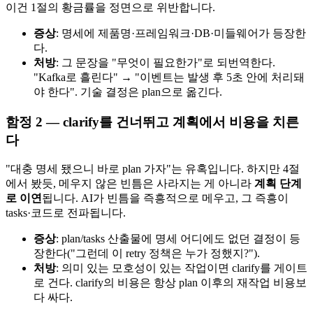
이건 1절의 황금률을 정면으로 위반합니다.
증상
: 명세에 제품명·프레임워크·DB·미들웨어가 등장한
다.
처방
: 그 문장을 "무엇이 필요한가"로 되번역한다.
"Kafka로 흘린다" → "이벤트는 발생 후 5초 안에 처리돼
야 한다". 기술 결정은 plan으로 옮긴다.
함정 2 — clarify를 건너뛰고 계획에서 비용을 치른
다
"대충 명세 됐으니 바로 plan 가자"는 유혹입니다. 하지만 4절
에서 봤듯, 메우지 않은 빈틈은 사라지는 게 아니라
계획 단계
로 이연
됩니다. AI가 빈틈을 즉흥적으로 메우고, 그 즉흥이
tasks·코드로 전파됩니다.
증상
: plan/tasks 산출물에 명세 어디에도 없던 결정이 등
장한다("그런데 이 retry 정책은 누가 정했지?").
처방
: 의미 있는 모호성이 있는 작업이면 clarify를 게이트
로 건다. clarify의 비용은 항상 plan 이후의 재작업 비용보
다 싸다.