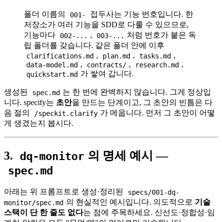
폴더 이름의
접두사는 기능 번호입니다. 한
001-
저장소가 여러 기능을 SDD로 다룰 수 있으므로,
기능마다
,
처럼 번호가 붙은 독
002-...
003-...
립 폴더를 갖습니다. 같은 폴더 안에 이후
,
,
,
clarifications.md
plan.md
tasks.md
,
,
,
data-model.md
contracts/
research.md
가 쌓여 갑니다.
quickstart.md
생성된
는 한 번에 완벽하지 않습니다. 그게 정상입
spec.md
니다. specify는
초안
을 만드는 단계이고, 그 초안의 빈틈은 다
음 절의
가 메웁니다. 먼저 그 초안이 어떻
/speckit.clarify
게 생겼는지 봅시다.
3.
의 명세 예시 —
dq-monitor
spec.md
아래는 위 프롬프트로 생성·정리된
specs/001-dq-
의 현실적인 예시입니다. 의도적으로
기술
monitor/spec.md
스택이 단 한 줄도 없다
는 점에 주목하세요. 신선도·정합성·임