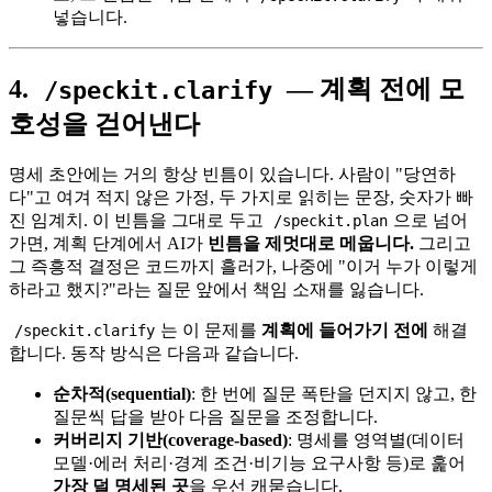
넣습니다.
4.
— 계획 전에 모
/speckit.clarify
호성을 걷어낸다
명세 초안에는 거의 항상 빈틈이 있습니다. 사람이 "당연하
다"고 여겨 적지 않은 가정, 두 가지로 읽히는 문장, 숫자가 빠
진 임계치. 이 빈틈을 그대로 두고
으로 넘어
/speckit.plan
가면, 계획 단계에서 AI가
빈틈을 제멋대로 메웁니다.
그리고
그 즉흥적 결정은 코드까지 흘러가, 나중에 "이거 누가 이렇게
하라고 했지?"라는 질문 앞에서 책임 소재를 잃습니다.
는 이 문제를
계획에 들어가기 전에
해결
/speckit.clarify
합니다. 동작 방식은 다음과 같습니다.
순차적(sequential)
: 한 번에 질문 폭탄을 던지지 않고, 한
질문씩 답을 받아 다음 질문을 조정합니다.
커버리지 기반(coverage-based)
: 명세를 영역별(데이터
모델·에러 처리·경계 조건·비기능 요구사항 등)로 훑어
가장 덜 명세된 곳
을 우선 캐묻습니다.