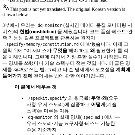
Data Dynamics
2026年6月14日
34
min read
This post is not yet translated. The original Korean version is
shown below.
3부에서 우리는
(실시간 데이터 품질 모니터링 서
dq-monitor
비스)의
헌법(constitution)
을 세웠습니다. 코드 품질·테스트·관
측 가능성 같은 프로젝트를 관통하는 원칙이
에 박혔습니다. 이제 그
.specify/memory/constitution.md
원칙 위에 "이 서비스가
무엇을
해야 하고
왜
필요한가"를 적
을 차례입니다. 그런데 여기서 가장 흔한 실수가 시작됩니다
— 명세를 쓰랬더니 기술 스택부터 적는 것입니다. 이 글은 명
세를
제대로
쓰는 법, 그리고 다 쓴 명세에서 모호성을
계획에
들어가기 전에
걷어내는 법에 관한 이야기입니다.
이 글에서 배우는 것
의 황금률:
무엇·왜
(요구
/speckit.specify
사항·유저 스토리)에 집중하고
어떻게
(기술
스택)는 미루는 이유
의 실제 명세(
) 예시 —
dq-monitor
spec.md
유저 스토리·기능 요구사항·테스트 가능한
수용 기준까지