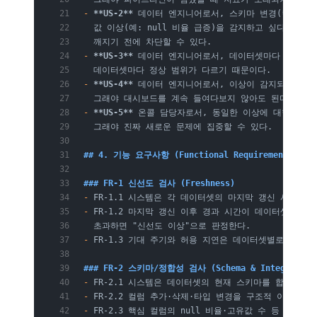
-
 **US-2**
 데이터 엔지니어로서, 스키마 변경(컬럼 추
  값 이상(예: null 비율 급증)을 감지하고 싶다. 그
  깨지기 전에 차단할 수 있다.
-
 **US-3**
 데이터 엔지니어로서, 데이터셋마다 임계치를
  데이터셋마다 정상 범위가 다르기 때문이다.
-
 **US-4**
 데이터 엔지니어로서, 이상이 감지되면 내가
  그래야 대시보드를 계속 들여다보지 않아도 된다.
-
 **US-5**
 온콜 담당자로서, 동일한 이상에 대한 알림
  그래야 진짜 새로운 문제에 집중할 수 있다.
## 4. 기능 요구사항 (Functional Requirements)
### FR-1 신선도 검사 (Freshness)
-
 FR-1.1 시스템은 각 데이터셋의 마지막 갱신 시각을
-
 FR-1.2 마지막 갱신 이후 경과 시간이 데이터셋의 기대 
  초과하면 "신선도 이상"으로 판정한다.
-
 FR-1.3 기대 주기와 허용 지연은 데이터셋별로 설정 
### FR-2 스키마/정합성 검사 (Schema & Integrity)
-
 FR-2.1 시스템은 데이터셋의 현재 스키마를 합의된 
-
 FR-2.2 컬럼 추가·삭제·타입 변경을 구조적 이상으로
-
 FR-2.3 핵심 컬럼의 null 비율·고유값 수 등 분포 