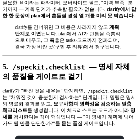
필요한
이라는 파라미터, 오버라이드 필드, "이력 부족" 분
N
기까지 — 계획 단계가 추측할 필요가 없습니다.
clarify에서 답
한 한 문장이 plan에서 흔들릴 결정 열 개를 미리 못 박습니다.
clarify를 건너뛰면 그 비용은 사라지지 않고
계획
단계로 이연
됩니다. plan에서 AI가 빈틈을 즉흥적
으로 메우고, 그 즉흥은 tasks·코드까지 전파되며,
결국 가장 비싼 곳(구현 후 리뷰)에서 청구됩니다.
5.
— 명세 자체
/speckit.checklist
의 품질을 게이트로 걸기
clarify가 "빠진 것을 채우는" 단계라면,
/speckit.checklist
는 "채워진 것이 충분한지 검사하는" 단계입니다. 명령은 명세
와 명료화 결과를 읽고,
요구사항과 명확성을 검증하는 맞춤
체크리스트
를 생성합니다. 이 체크리스트는 코드가 아니라
명
세를
검사한다는 점이 핵심입니다 — "이 명세가 계획에 넘어
가도 될 만큼 단단한가?"를 묻는 품질 게이트입니다.