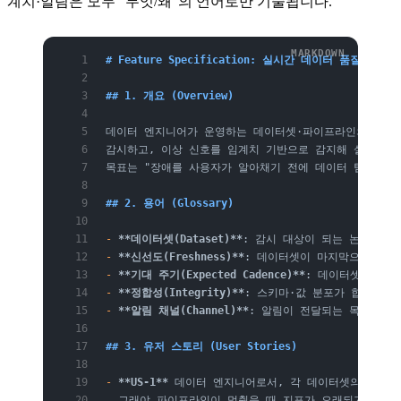
계치·알림은 모두 "무엇/왜"의 언어로만 기술됩니다.
# Feature Specification: 실시간 데이터 품질 모니터링
## 1. 개요 (Overview)
데이터 엔지니어가 운영하는 데이터셋·파이프라인의 건강
감시하고, 이상 신호를 임계치 기반으로 감지해 설정된 
목표는 "장애를 사용자가 알아채기 전에 데이터 팀이 먼저
## 2. 용어 (Glossary)
-
 **데이터셋(Dataset)**
: 감시 대상이 되는 논리적 데
-
 **신선도(Freshness)**
: 데이터셋이 마지막으로 갱신
-
 **기대 주기(Expected Cadence)**
: 데이터셋이 갱신돼
-
 **정합성(Integrity)**
: 스키마·값 분포가 합의된 
-
 **알림 채널(Channel)**
: 알림이 전달되는 목적지(예
## 3. 유저 스토리 (User Stories)
-
 **US-1**
 데이터 엔지니어로서, 각 데이터셋의 마지막
  그래야 파이프라인이 멈췄을 때 지표가 오래되기 전에 