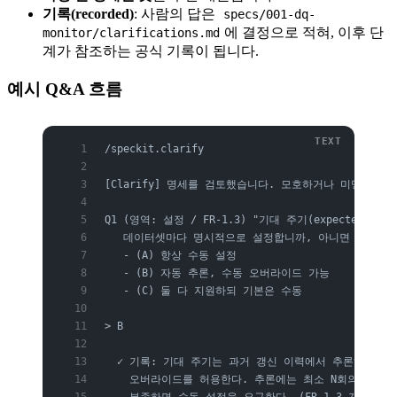
기록(recorded)
: 사람의 답은
specs/001-dq-
에 결정으로 적혀, 이후 단
monitor/clarifications.md
계가 참조하는 공식 기록이 됩니다.
예시 Q&A 흐름
/speckit.clarify
[Clarify] 명세를 검토했습니다. 모호하거나 미명세된
Q1 (영역: 설정 / FR-1.3) "기대 주기(expected c
   데이터셋마다 명시적으로 설정합니까, 아니면 과거 갱
   - (A) 항상 수동 설정
   - (B) 자동 추론, 수동 오버라이드 가능
   - (C) 둘 다 지원하되 기본은 수동
> B
  ✓ 기록: 기대 주기는 과거 갱신 이력에서 추론하되, 
    오버라이드를 허용한다. 추론에는 최소 N회의 이력
    부족하면 수동 설정을 요구한다. (FR-1.3 갱신)