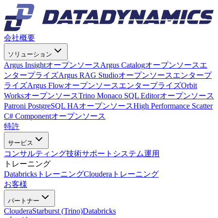
会社概要
ソリューション
Argus Insight
オープンソース
Argus Catalog
オープンソース
エ
ンタープライズ
Argus RAG Studio
オープンソース
エンタープ
ライズ
Argus Flow
オープンソース
エンタープライズ
Orbit
Works
オープンソース
Trino Monaco SQL Editor
オープンソース
Patroni PostgreSQL HA
オープンソース
High Performance Scatter
C# Component
オープンソース
特許
サービス
コンサルティング
技術サポート
システム運用
トレーニング
Databricksトレーニング
Clouderaトレーニング
お客様
パートナー
Cloudera
Starburst (Trino)
Databricks