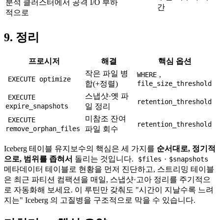
분석 클러스터에서 공격
I/O 부하
간
적으로
9. 정리
프로시저
해결
핵심 옵션
작은 파일 병
,
WHERE
EXECUTE optimize
합(+정렬)
file_size_threshold
스냅샷·옛 파
EXECUTE
retention_threshold
expire_snapshots
일 정리
미참조 잔여
EXECUTE
retention_threshold
remove_orphan_files
파일 회수
Iceberg 테이블 유지보수의 핵심은 세 가지를
순서대로, 정기적
으로, 범위를 좁혀서
돌리는 것입니다.
·
$files
$snapshots
메타데이터 테이블로 현황을 먼저 진단하고, 스트리밍 테이블
은 최근 파티션 컴팩션을 매일, 스냅샷·고아 정리를 주기적으
로 자동화해 보세요. 이 루틴만 갖춰도 "시간이 지날수록 느려
지는" Iceberg 의 고질병을 구조적으로 막을 수 있습니다.