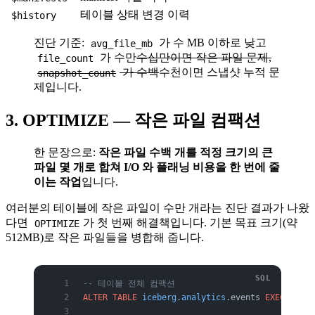
테이블 상태 변경 이력
$history
진단 기준:
가 수 MB 이하로 낮고
avg_file_mb
가 수만
수십만이면 작은 파일 문제,
file_count
가 수백
수천이면 스냅샷 누적 문
snapshot_count
제입니다.
3. OPTIMIZE — 작은 파일 컴팩션
한 문장으로:
작은 파일 수백 개를 적정 크기의 큰
파일 몇 개로 합쳐 I/O 와 플래닝 비용을 한 번에 줄
이는 작업
입니다.
여러분의 테이블에 작은 파일이 수만 개라는 진단 결과가 나왔
다면
가 첫 번째 해결책입니다. 기본 목표 크기(약
OPTIMIZE
512MB)로 작은 파일들을 병합해 줍니다.
-- 테이블 전체 컴팩션
ALTER
 TABLE
 iceberg
.
analytics
.events 
EXECUTE
 op