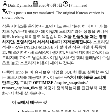
Data Dynamics
2026年6月5日
17
min read
This post is not yet translated. The original Korean version is
shown below.
상용 서비스를 운영하다 보면 어느 순간 "분명히 데이터가 늘
지도 않았는데 쿼리가 왜 이렇게 느리지?"라는 상황을 만나게
되죠. Iceberg 테이블도 똑같습니다.
처음 만들었을 때는 쌩쌩
하지만, 운영하면서 서서히 내부가 지저분해집니다.
스트리밍
적재나 잦은 INSERT/MERGE 가 쌓이면 작은 파일이 폭증하
고, 매 쓰기마다 새 스냅샷이 생기며, 만료된 데이터 파일이 스
토리지에 고아로 남습니다. 이걸 방치하면 쿼리 플래닝이 수십
초로 늘고 스토리지 비용이 새어 나갑니다.
다행히 Trino 는 이 유지보수 작업을 SQL 한 줄로 실행할 수 있
는 프로시저를 제공합니다. 이 글은
무엇이 테이블을 느리게
만드는지
, 그리고
OPTIMIZE / expire_snapshots /
remove_orphan_files
로 어떻게 정리하는지를 진단부터 자동
화까지 함께 살펴봅니다.
이 글에서 배우는 것
Iceberg 테이블 성능을 갉아먹는 세 가지 원인