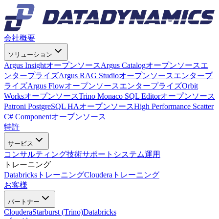
会社概要
ソリューション
Argus Insight
オープンソース
Argus Catalog
オープンソース
エ
ンタープライズ
Argus RAG Studio
オープンソース
エンタープ
ライズ
Argus Flow
オープンソース
エンタープライズ
Orbit
Works
オープンソース
Trino Monaco SQL Editor
オープンソース
Patroni PostgreSQL HA
オープンソース
High Performance Scatter
C# Component
オープンソース
特許
サービス
コンサルティング
技術サポート
システム運用
トレーニング
Databricksトレーニング
Clouderaトレーニング
お客様
パートナー
Cloudera
Starburst (Trino)
Databricks