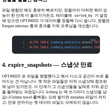
파일 병합만 해도 충분히 빠르지만, 정렬까지 더하면 쿼리 성
능이 한 단계 더 올라가거든요. 테이블에
가 설정
sorted_by
돼 있으면 OPTIMIZE 가 데이터를 정렬해 다시 씁니다. 정렬은
Parquet min/max 통계 효과를 키워 프루닝을 개선합니다.
ALTER
 TABLE
 iceberg
.
analytics
.events 
SET
 PROPER
ALTER
 TABLE
 iceberg
.
analytics
.events 
EXECUTE
 op
4. expire_snapshots — 스냅샷 만료
OPTIMIZE 로 파일을 병합했다고 해서 디스크 공간이 바로 줄
어드는 건 아닙니다. 옛 작은 파일들은 아직 스냅샷에 참조된
채 남아 있거든요. 이 단계가 그 스냅샷들을 실제로 지워 공간
을 돌려받는 과정입니다. Iceberg 는 매 쓰기마다 스냅샷을 남
깁니다(time travel·롤백용). 오래 쌓이면 metadata 파일이 커지
고, 만료 전까지는 옛 데이터 파일도 삭제되지 않습니다.