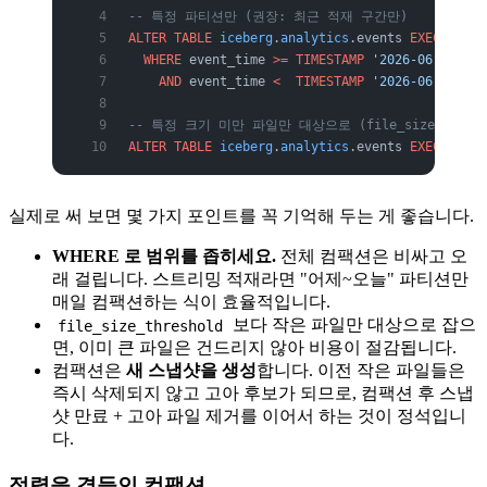
-- 특정 파티션만 (권장: 최근 적재 구간만)
ALTER
 TABLE
 iceberg
.
analytics
.events 
EXECUTE
 op
  WHERE
 event_time 
>=
 TIMESTAMP
 '2026-06-01 00:
    AND
 event_time 
<
  TIMESTAMP
 '2026-06-05 00:
-- 특정 크기 미만 파일만 대상으로 (file_size_thresh
ALTER
 TABLE
 iceberg
.
analytics
.events 
EXECUTE
 op
실제로 써 보면 몇 가지 포인트를 꼭 기억해 두는 게 좋습니다.
WHERE 로 범위를 좁히세요.
전체 컴팩션은 비싸고 오
래 걸립니다. 스트리밍 적재라면 "어제~오늘" 파티션만
매일 컴팩션하는 식이 효율적입니다.
보다 작은 파일만 대상으로 잡으
file_size_threshold
면, 이미 큰 파일은 건드리지 않아 비용이 절감됩니다.
컴팩션은
새 스냅샷을 생성
합니다. 이전 작은 파일들은
즉시 삭제되지 않고 고아 후보가 되므로, 컴팩션 후 스냅
샷 만료 + 고아 파일 제거를 이어서 하는 것이 정석입니
다.
정렬을 곁들인 컴팩션