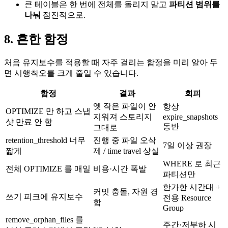
큰 테이블은 한 번에 전체를 돌리지 말고
파티션 범위를
나눠
점진적으로.
8. 흔한 함정
처음 유지보수를 적용할 때 자주 걸리는 함정을 미리 알아 두
면 시행착오를 크게 줄일 수 있습니다.
함정
결과
회피
옛 작은 파일이 안
항상
OPTIMIZE 만 하고 스냅
지워져 스토리지
expire_snapshots
샷 만료 안 함
동반
그대로
retention_threshold 너무
진행 중 파일 오삭
7일 이상 권장
짧게
제 / time travel 상실
WHERE 로 최근
전체 OPTIMIZE 를 매일
비용·시간 폭발
파티션만
한가한 시간대 +
커밋 충돌, 자원 경
쓰기 피크에 유지보수
전용 Resource
합
Group
remove_orphan_files 를
주간·저부하 시