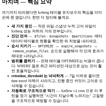
마치며 — 핵심 요약
여기까지 따라왔다면 Iceberg 테이블 유지보수의 핵심을 이미
손에 쥔 셈입니다. 한번 더 정리해 볼게요.
세 가지 원인
— 작은 파일·스냅샷 누적·고아 파일이
Iceberg 성능 저하의 거의 전부입니다.
진단 먼저
—
·
·
메타
$files
$snapshots
$partitions
데이터 테이블로 현황을 확인한 뒤 처방을 내리세요.
순서 지키기
—
→
→
OPTIMIZE
expire_snapshots
순으로 실행해야 각 단계 효과가
remove_orphan_files
제대로 나타납니다.
범위를 좁히기
— 전체 테이블 OPTIMIZE는 비용이 큽니
다. WHERE 절로 최근 파티션만 대상으로 삼는 것이 훨
씬 효율적입니다.
retention_threshold 는 넉넉하게
— 7일 이하로 줄이면
time travel 여력이 사라지고, 진행 중인 커밋이 고아로 오
삭제될 수 있습니다.
자동화로 구조적으로 막기
— Airflow 나 cron 으로 이 루
틴을 정기 실행하면 "시간이 지날수록 느려지는" 고질병
을 구조적으로 예방할 수 있습니다.