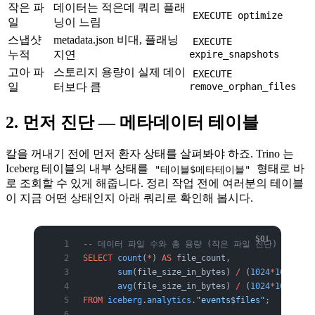
작은 파
데이터는 적은데 쿼리 플래
EXECUTE optimize
일
닝이 느림
스냅샷
metadata.json 비대, 플래닝
EXECUTE
누적
지연
expire_snapshots
고아 파
스토리지 용량이 실제 데이
EXECUTE
일
터보다 큼
remove_orphan_files
2. 먼저 진단 — 메타데이터 테이블
칼을 꺼내기 전에 먼저 환자 상태를 살펴봐야 하죠. Trino 는
Iceberg 테이블의 내부 상태를
형태로 바
"테이블$메타테이블"
로 조회할 수 있게 해줍니다. 정리 작업 전에 여러분의 테이블
이 지금 어떤 상태인지 아래 쿼리로 확인해 봅시다.
-- 데이터 파일 수와 총 용량 (작은 파일 진단)
SELECT
 count
(
*
) 
AS
 file_count,
       sum
(file_size_in_bytes) 
/
 (
1024
*
1024
*
102
       avg
(file_size_in_bytes) 
/
 (
1024
*
1024
) 
AS
FROM
 iceberg
.
analytics
.
"events$files"
;