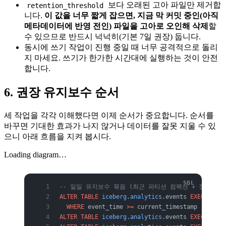
보다 오래된 고아 파일만 제거합
retention_threshold
니다.
이 값을 너무 짧게 잡으면, 지금 막 커밋 중인(아직
메타데이터에 반영 전인) 파일을 고아로 오인해 삭제
할
수 있으므로 반드시 넉넉히(기본 7일 권장) 둡니다.
동시에 쓰기 작업이 진행 중일 때 너무 공격적으로 돌리
지 마세요. 쓰기가 한가한 시간대에 실행하는 것이 안전
합니다.
6. 권장 유지보수 순서
세 작업을 각각 이해했다면 이제 순서가 중요합니다. 순서를
바꾸면 기대한 효과가 나지 않거나 데이터를 잘못 지울 수 있
으니 아래 흐름을 지켜 봅시다.
Loading diagram…
-- 일일 유지보수 묶음 (최근 파티션 컴팩션 + 정리)
ALTER
 TABLE
 iceberg
.
analytics
.events 
EXECUTE
 op
  WHERE
 event_time 
>=
 current_timestamp 
-
 INTER
ALTER
 TABLE
 iceberg
.
analytics
.events 
EXECUTE
 ex