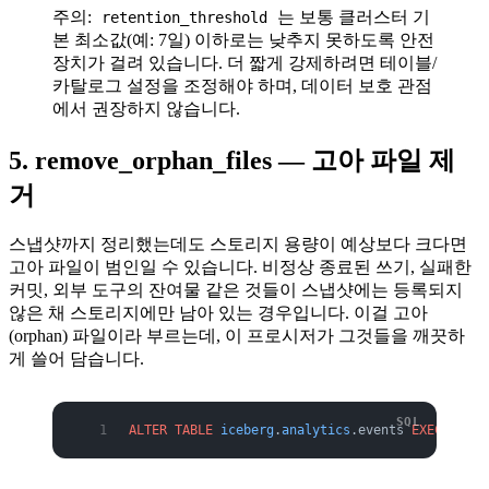
주의:
는 보통 클러스터 기
retention_threshold
본 최소값(예: 7일) 이하로는 낮추지 못하도록 안전
장치가 걸려 있습니다. 더 짧게 강제하려면 테이블/
카탈로그 설정을 조정해야 하며, 데이터 보호 관점
에서 권장하지 않습니다.
5. remove_orphan_files — 고아 파일 제
거
스냅샷까지 정리했는데도 스토리지 용량이 예상보다 크다면
고아 파일이 범인일 수 있습니다. 비정상 종료된 쓰기, 실패한
커밋, 외부 도구의 잔여물 같은 것들이 스냅샷에는 등록되지
않은 채 스토리지에만 남아 있는 경우입니다. 이걸 고아
(orphan) 파일이라 부르는데, 이 프로시저가 그것들을 깨끗하
게 쓸어 담습니다.
ALTER
 TABLE
 iceberg
.
analytics
.events 
EXECUTE
 re