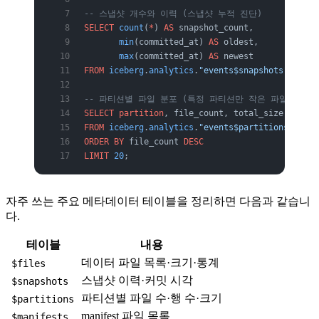
-- 스냅샷 개수와 이력 (스냅샷 누적 진단)
SELECT
 count
(
*
) 
AS
 snapshot_count,
       min
(committed_at) 
AS
 oldest,
       max
(committed_at) 
AS
 newest
FROM
 iceberg
.
analytics
.
"events$snapshots"
;
-- 파티션별 파일 분포 (특정 파티션만 작은 파일이 몰렸
SELECT
 partition
, file_count, total_size
FROM
 iceberg
.
analytics
.
"events$partitions"
ORDER BY
 file_count 
DESC
LIMIT
 20
;
자주 쓰는 주요 메타데이터 테이블을 정리하면 다음과 같습니
다.
테이블
내용
데이터 파일 목록·크기·통계
$files
스냅샷 이력·커밋 시각
$snapshots
파티션별 파일 수·행 수·크기
$partitions
manifest 파일 목록
$manifests