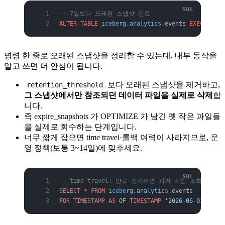
-- 7일보다 오래된 스냅샷 만료
ALTER
 TABLE
 iceberg
.
analytics
.events 
EXECUTE
 ex
명령 한 줄로 오래된 스냅샷을 정리할 수 있는데, 내부 동작을
알고 쓰면 더 안심이 됩니다.
보다 오래된 스냅샷을 제거하고,
retention_threshold
그 스냅샷에서만 참조되던 데이터 파일을 실제로 삭제
합
니다.
즉 expire_snapshots 가 OPTIMIZE 가 남긴 옛 작은 파일들
을 실제로 회수하는 단계입니다.
너무 짧게 잡으면 time travel·롤백 여력이 사라지므로, 운
영 정책(보통 3~14일)에 맞추세요.
-- time travel: 만료 전이라면 과거 시점 조회 가능
SELECT
 *
 FROM
 iceberg
.
analytics
.events
FOR
 TIMESTAMP
 AS
 OF 
TIMESTAMP
 '2026-06-03 00:00