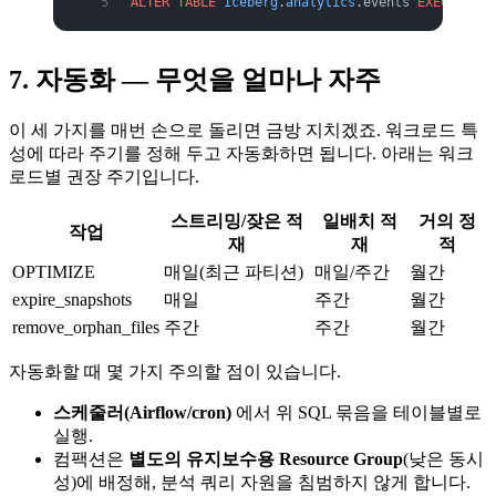
ALTER
 TABLE
 iceberg
.
analytics
.events 
EXECUTE
 re
7. 자동화 — 무엇을 얼마나 자주
이 세 가지를 매번 손으로 돌리면 금방 지치겠죠. 워크로드 특
성에 따라 주기를 정해 두고 자동화하면 됩니다. 아래는 워크
로드별 권장 주기입니다.
스트리밍/잦은 적
일배치 적
거의 정
작업
재
재
적
OPTIMIZE
매일(최근 파티션)
매일/주간
월간
expire_snapshots
매일
주간
월간
remove_orphan_files
주간
주간
월간
자동화할 때 몇 가지 주의할 점이 있습니다.
스케줄러(Airflow/cron)
에서 위 SQL 묶음을 테이블별로
실행.
컴팩션은
별도의 유지보수용 Resource Group
(낮은 동시
성)에 배정해, 분석 쿼리 자원을 침범하지 않게 합니다.