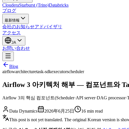
Cloudera
Starburst (Trino)
Databricks
ブログ
最新情報
会社のお知らせ
アドバイザリ
アクセス
JA
お問い合わせ
Blog
airflow
architecture
task-sdk
executor
scheduler
Airflow 3 아키텍처 해부 — 컴포넌트와 Task 
Airflow 3의 핵심 컴포넌트(Scheduler·API server·DAG proc
Data Dynamics
2026年6月25日
16
min read
This post is not yet translated. The original Korean version is sh