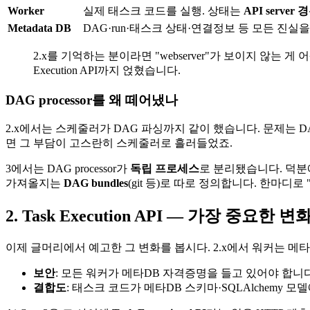
Worker
실제 태스크 코드를 실행. 상태는
API server
Metadata DB
DAG·run·태스크 상태·연결정보 등 모든 진실
2.x를 기억하는 분이라면 "webserver"가 보이지 않는 게 어
Execution API까지 얹혔습니다.
DAG processor를 왜 떼어냈나
2.x에서는 스케줄러가 DAG 파싱까지 같이 했습니다. 문제는 
면 그 부담이 고스란히 스케줄러로 흘러들었죠.
3에서는 DAG processor가
독립 프로세스
로 분리됐습니다. 덕분에
가져올지는
DAG bundles
(git 등)로 따로 정의합니다. 한마디
2. Task Execution API — 가장 중요한 변
이제 글머리에서 예고한 그 변화를 봅시다. 2.x에서 워커는 메
보안
: 모든 워커가 메타DB 자격증명을 들고 있어야 합니다
결합도
: 태스크 코드가 메타DB 스키마·SQLAlchemy 