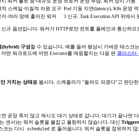
시 워커 풀로 중·대규모 운영
브로커 운영 부담, 워커 상시 가동
력적 스케일·이질적 자원 요구
Pod 기동 지연(latency), K8s 운영
엣지·여러 망에 흩어진 워커
3 신규, Task Execution API 위에서
위에 세워진 신규 옵션입니다. 워커가 HTTP로만 컨트롤 플레인과 통신
(hybrid) 구성
할 수 있습니다. 예를 들어 평상시 가벼운 태스크는 Ce
어떤 워크로드에 어떤 Executor를 매핑할지는 다음 편
클러스터
안 거치는 상태
를 봅시다. 스케줄러가 "돌려도 되겠다"고 판단
으면 곧장 죽지 않고 재시도 대기 상태로 갑니다. 대기가 끝나면 
 기다리는 센서)는 워커 슬롯을 붙잡고 폴링하지 않습니다. 대신
Trigger
 태스크는 다시
로 돌아옵니다. 워커 슬롯을 점유하지 않
scheduled