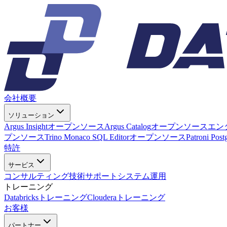
会社概要
ソリューション
Argus Insight
オープンソース
Argus Catalog
オープンソース
エン
プンソース
Trino Monaco SQL Editor
オープンソース
Patroni Pos
特許
サービス
コンサルティング
技術サポート
システム運用
トレーニング
Databricksトレーニング
Clouderaトレーニング
お客様
パートナー