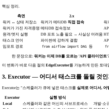
핵심 정리.
측면
2.x
워커 ↔ 상태 저장소
워커가 메타DB
직접 접속
워
워커가 가진 자격증명
메타DB 접속정보
A
원격/엣지 실행
DB 포트 노출 필요 → 사실상 어려움
H
태스크 언어
파이썬에 강하게 결합
A
임포트 경로
등
from airflow import DAG
fr
한 문장으로:
워커는 이제 DB를 모르는 'API 클라이언트
이 변화가 바로 다음 절의
EdgeExecutor
를 가능하게 만든 토대입
3. Executor — 어디서 태스크를 돌릴 것
Executor는 "스케줄러가 큐에 넣은 태스크를
실제로 어디서, 어
Executor
실행 방식
Local
스케줄러와 같은 머신의 서브프로세스
개발·소