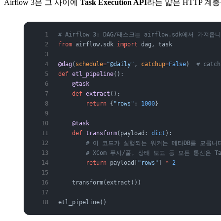
Airflow 3은 그 사이에
Task Execution API
라는 얇은 HTTP 계
# Airflow 3: DAG/태스크는 airflow.sdk에서 가져옵
from
 airflow.sdk 
import
 dag, task
@dag
(
schedule
=
"@daily"
, 
catchup
=
False
)  
# cat
def
 etl_pipeline
():
    @task
    def
 extract
():
        return
 {
"rows"
: 
1000
}
    @task
    def
 transform
(payload: 
dict
):
        # 이 코드가 실행되는 워커는 메타DB를 모릅니
        # XCom 푸시/풀, 상태 보고 등 모든 통신은 Task
        return
 payload[
"rows"
] 
*
 2
    transform(extract())
etl_pipeline()