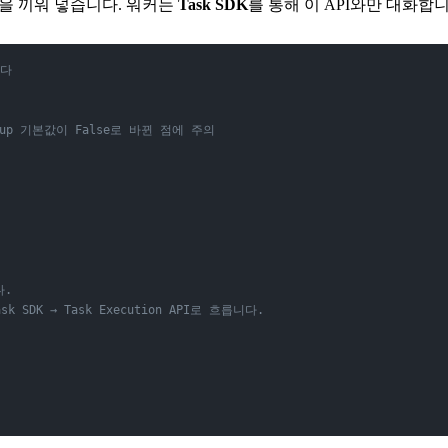
층을 끼워 넣습니다. 워커는
Task SDK
를 통해 이 API와만 대화합니
니다
chup 기본값이 False로 바뀐 점에 주의
다.
 SDK → Task Execution API로 흐릅니다.