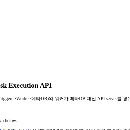
Execution API
essor·Triggerer·Worker·메타DB)와 워커가 메타DB 대신 API serv
own below.