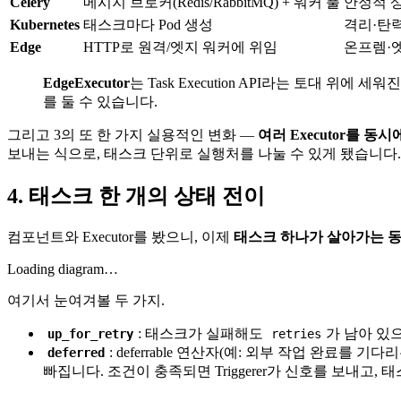
Celery
메시지 브로커(Redis/RabbitMQ) + 워커 풀
안정적 상
Kubernetes
태스크마다 Pod 생성
격리·탄
Edge
HTTP로 원격/엣지 워커에 위임
온프렘·
EdgeExecutor
는 Task Execution API라는 토대 
를 둘 수 있습니다.
그리고 3의 또 한 가지 실용적인 변화 —
여러 Executor를 동시에
보내는 식으로, 태스크 단위로 실행처를 나눌 수 있게 됐습니다. 
4. 태스크 한 개의 상태 전이
컴포넌트와 Executor를 봤으니, 이제
태스크 하나가 살아가는 동
Loading diagram…
여기서 눈여겨볼 두 가지.
: 태스크가 실패해도
가 남아 있
up_for_retry
retries
: deferrable 연산자(예: 외부 작업 완료를
deferred
빠집니다. 조건이 충족되면 Triggerer가 신호를 보내고,