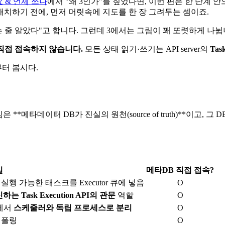
 개요 & 언제 쓰나
에서 "왜 3인가"를 짚었다면, 이번 편은 한 단계 
배치하기 전에, 먼저 머릿속에 지도를 한 장 그려두는 셈이죠.
 도는 줄 알았다"고 합니다. 그런데 3에서는 그림이 꽤 또렷하게 나
에 직접 접속하지 않습니다.
모든 상태 읽기·쓰기는 API server의
Tas
부터 봅시다.
은 **메타데이터 DB가 진실의 원천(source of truth)**이고
일
메타DB 직접 접속?
실행 가능한 태스크를 Executor 큐에 넣음
O
는 Task Execution API의 관문
역할
O
3에서
스케줄러와 독립 프로세스로 분리
O
로 폴링
O