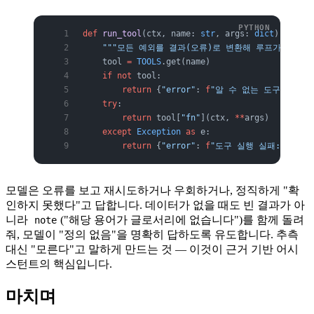
def
 run_tool
(ctx, name: 
str
, args: 
dict
) -> 
dic
    """모든 예외를 결과(오류)로 변환해 루프가 끊기지 
    tool 
=
 TOOLS
.get(name)
    if
 not
 tool:
        return
 {
"error"
: 
f
"알 수 없는 도구: 
{
nam
    try
:
        return
 tool[
"fn"
](ctx, 
**
args)
    except
 Exception
 as
 e:
        return
 {
"error"
: 
f
"도구 실행 실패: 
{
e
}
"
}
모델은 오류를 보고 재시도하거나 우회하거나, 정직하게 "확
인하지 못했다"고 답합니다. 데이터가 없을 때도 빈 결과가 아
니라
("해당 용어가 글로서리에 없습니다")를 함께 돌려
note
줘, 모델이 "정의 없음"을 명확히 답하도록 유도합니다. 추측
대신 "모른다"고 말하게 만드는 것 — 이것이 근거 기반 어시
스턴트의 핵심입니다.
마치며