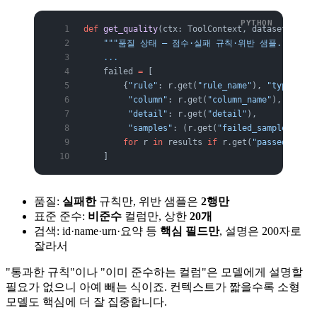
def
 get_quality
(ctx: ToolContext, dataset_id: 
i
    """품질 상태 — 점수·실패 규칙·위반 샘플."""
    ...
    failed 
=
 [
        {
"rule"
: r.get(
"rule_name"
), 
"type"
: r.
         "column"
: r.get(
"column_name"
), 
"sever
         "detail"
: r.get(
"detail"
),
         "samples"
: (r.get(
"failed_samples"
) 
or
        for
 r 
in
 results 
if
 r.get(
"passed"
) 
==
 
    ]
품질:
실패한
규칙만, 위반 샘플은
2행만
표준 준수:
비준수
컬럼만, 상한
20개
검색: id·name·urn·요약 등
핵심 필드만
, 설명은 200자로
잘라서
"통과한 규칙"이나 "이미 준수하는 컬럼"은 모델에게 설명할
필요가 없으니 아예 빼는 식이죠. 컨텍스트가 짧을수록 소형
모델도 핵심에 더 잘 집중합니다.