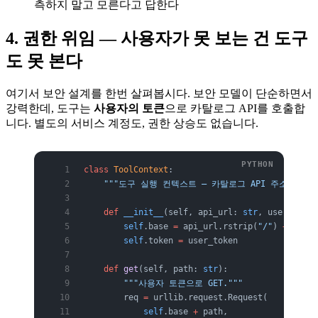
측하지 말고 모른다고 답한다
4. 권한 위임 — 사용자가 못 보는 건 도구
도 못 본다
여기서 보안 설계를 한번 살펴봅시다. 보안 모델이 단순하면서
강력한데, 도구는
사용자의 토큰
으로 카탈로그 API를 호출합
니다. 별도의 서비스 계정도, 권한 상승도 없습니다.
class
 ToolContext
:
    """도구 실행 컨텍스트 — 카탈로그 API 주소와 사용
    def
 __init__
(self, api_url: 
str
, user_token
        self
.base 
=
 api_url.rstrip(
"/"
) 
+
 "/api
        self
.token 
=
 user_token
    def
 get
(self, path: 
str
):
        """사용자 토큰으로 GET."""
        req 
=
 urllib.request.Request(
            self
.base 
+
 path,