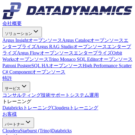
会社概要
ソリューション
Argus Insight
オープンソース
Argus Catalog
オープンソース
エ
ンタープライズ
Argus RAG Studio
オープンソース
エンタープ
ライズ
Argus Flow
オープンソース
エンタープライズ
Orbit
Works
オープンソース
Trino Monaco SQL Editor
オープンソース
Patroni PostgreSQL HA
オープンソース
High Performance Scatter
C# Component
オープンソース
特許
サービス
コンサルティング
技術サポート
システム運用
トレーニング
Databricksトレーニング
Clouderaトレーニング
お客様
パートナー
Cloudera
Starburst (Trino)
Databricks