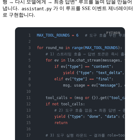
행 → 다시 모델에게 → 최종 답변" 루프를 돌며 답을 만들어
냅니다.
가 이 루프를 SSE 이벤트 제너레이터
assistant.py
로 구현합니다.
MAX_TOOL_ROUNDS
 =
 6
   # 도구 호출 무한 루프 방지 
for
 round_no 
in
 range
(
MAX_TOOL_ROUNDS
):
    # 1) 스트리밍 호출 — 답변 토큰은 즉시 흘리고, to
    for
 ev 
in
 llm.chat_stream(messages, 
tools
=
t
        if
 ev[
"type"
] 
==
 "content"
:
            yield
 {
"type"
: 
"text_delta"
, 
"data"
        elif
 ev[
"type"
] 
==
 "final"
:
            msg, usage 
=
 ev[
"message"
], ev[
"usa
    tool_calls 
=
 (msg 
or
 {}).get(
"tool_calls"
) 
    if
 not
 tool_calls:
        # 2) 도구 호출 없음 = 최종 답변 → 종료
        yield
 {
"type"
: 
"done"
, 
"data"
: {}}
        return
    # 3) 도구 실행 라운드 — 결과를 role=tool 메