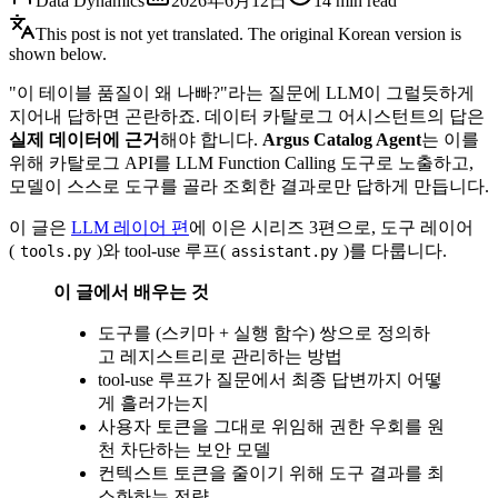
Data Dynamics
2026年6月12日
14
min read
This post is not yet translated. The original Korean version is
shown below.
"이 테이블 품질이 왜 나빠?"라는 질문에 LLM이 그럴듯하게
지어내 답하면 곤란하죠. 데이터 카탈로그 어시스턴트의 답은
실제 데이터에 근거
해야 합니다.
Argus Catalog Agent
는 이를
위해 카탈로그 API를 LLM Function Calling 도구로 노출하고,
모델이 스스로 도구를 골라 조회한 결과로만 답하게 만듭니다.
이 글은
LLM 레이어 편
에 이은 시리즈 3편으로, 도구 레이어
(
)와 tool-use 루프(
)를 다룹니다.
tools.py
assistant.py
이 글에서 배우는 것
도구를 (스키마 + 실행 함수) 쌍으로 정의하
고 레지스트리로 관리하는 방법
tool-use 루프가 질문에서 최종 답변까지 어떻
게 흘러가는지
사용자 토큰을 그대로 위임해 권한 우회를 원
천 차단하는 보안 모델
컨텍스트 토큰을 줄이기 위해 도구 결과를 최
소화하는 전략