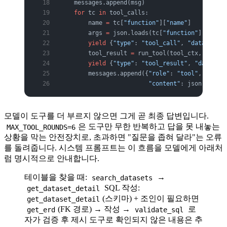
    messages.append(msg)
    for
 tc 
in
 tool_calls:
        name 
=
 tc[
"function"
][
"name"
]
        args 
=
 json.loads(tc[
"function"
][
"argum
        yield
 {
"type"
: 
"tool_call"
, 
"data"
: {
"i
        tool_result 
=
 run_tool(tool_ctx, name, 
        yield
 {
"type"
: 
"tool_result"
, 
"data"
: {
        messages.append({
"role"
: 
"tool"
, 
"tool_
                         "content"
: json.dumps(
모델이 도구를 더 부르지 않으면 그게 곧 최종 답변입니다.
은 도구만 무한 반복하고 답을 못 내놓는
MAX_TOOL_ROUNDS=6
상황을 막는 안전장치로, 초과하면 "질문을 좁혀 달라"는 오류
를 돌려줍니다. 시스템 프롬프트는 이 흐름을 모델에게 아래처
럼 명시적으로 안내합니다.
테이블을 찾을 때:
→
search_datasets
SQL 작성:
get_dataset_detail
(스키마) + 조인이 필요하면
get_dataset_detail
(FK 경로) → 작성 →
로
get_erd
validate_sql
자가 검증 후 제시 도구로 확인되지 않은 내용은 추