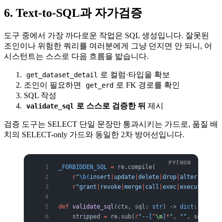
6. Text-to-SQL과 자가검증
도구 중에서 가장 까다로운 작업은 SQL 생성입니다. 잘못된
조인이나 위험한 쿼리를 여러분에게 그냥 던지면 안 되니, 어
시스턴트는 스스로 다음 흐름을 밟습니다.
로 컬럼·타입을 확보
get_dataset_detail
조인이 필요하면
로 FK 경로를 확인
get_erd
SQL 작성
로 스스로 검증한 뒤
제시
validate_sql
검증 도구는 SELECT 단일 문장만 통과시키는 가드로, 품질 배
치의 SELECT-only 가드와 동일한 2차 방어선입니다.
_FORBIDDEN_SQL
 =
 re.compile(
    r
"
\b(
insert
|
update
|
delete
|
drop
|
alter
|
create
    r
"grant
|
revoke
|
merge
|
call
|
exec
|
execute)
\b
"
,
def
 validate_sql
(ctx, sql: 
str
) -> 
dict
:
    stripped 
=
 re.sub(
r
"--
[
^
\n
]
*
"
, 
""
, sql)    