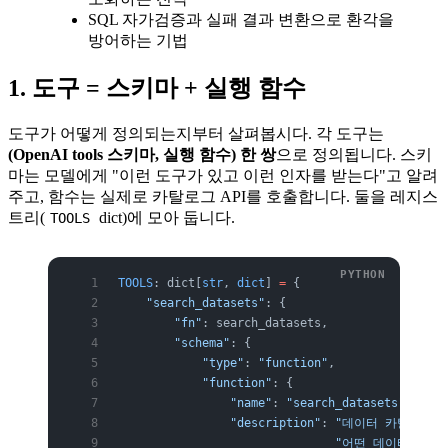
SQL 자가검증과 실패 결과 변환으로 환각을
방어하는 기법
1. 도구 = 스키마 + 실행 함수
도구가 어떻게 정의되는지부터 살펴봅시다. 각 도구는
(OpenAI tools 스키마, 실행 함수) 한 쌍
으로 정의됩니다. 스키
마는 모델에게 "이런 도구가 있고 이런 인자를 받는다"고 알려
주고, 함수는 실제로 카탈로그 API를 호출합니다. 둘을 레지스
트리(
dict)에 모아 둡니다.
TOOLS
TOOLS
: dict[
str
, 
dict
] 
=
 {
    "search_datasets"
: {
        "fn"
: search_datasets,
        "schema"
: {
            "type"
: 
"function"
,
            "function"
: {
                "name"
: 
"search_datasets"
,
                "description"
: 
"데이터 카탈로그를
                               "어떤 데이