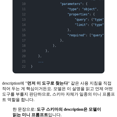
                "parameters"
: {
                    "type"
: 
"object"
,
                    "properties"
: {
                        "query"
: {
"type"
: 
"stri
                        "limit"
: {
"type"
: 
"inte
                    },
                    "required"
: [
"query"
],
                },
            },
        },
    },
    ...
}
description에 "
먼저 이 도구로 찾는다
" 같은 사용 지침을 직접
적어 두는 게 핵심이거든요. 모델은 이 설명을 읽고 언제 어떤
도구를 부를지 판단하므로, 스키마 자체가 일종의 미니 프롬프
트 역할을 합니다.
한 문장으로:
도구 스키마의 description은 모델이
읽는 미니 프롬프트
입니다.