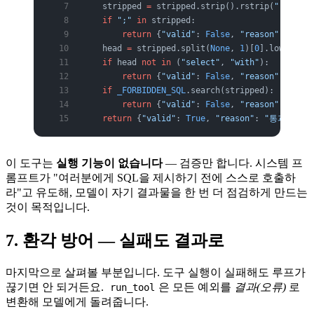
    stripped 
=
 stripped.strip().rstrip(
";"
).str
    if
 ";"
 in
 stripped:
        return
 {
"valid"
: 
False
, 
"reason"
: 
"다중
    head 
=
 stripped.split(
None
, 
1
)[
0
].lower()
    if
 head 
not
 in
 (
"select"
, 
"with"
):
        return
 {
"valid"
: 
False
, 
"reason"
: 
"SEL
    if
 _FORBIDDEN_SQL
.search(stripped):
        return
 {
"valid"
: 
False
, 
"reason"
: 
"허용
    return
 {
"valid"
: 
True
, 
"reason"
: 
"통과"
}
이 도구는
실행 기능이 없습니다
— 검증만 합니다. 시스템 프
롬프트가 "여러분에게 SQL을 제시하기 전에 스스로 호출하
라"고 유도해, 모델이 자기 결과물을 한 번 더 점검하게 만드는
것이 목적입니다.
7. 환각 방어 — 실패도 결과로
마지막으로 살펴볼 부분입니다. 도구 실행이 실패해도 루프가
끊기면 안 되거든요.
은 모든 예외를
결과(오류)
로
run_tool
변환해 모델에게 돌려줍니다.