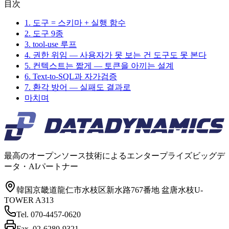
目次
1. 도구 = 스키마 + 실행 함수
2. 도구 9종
3. tool-use 루프
4. 권한 위임 — 사용자가 못 보는 건 도구도 못 본다
5. 컨텍스트는 짧게 — 토큰을 아끼는 설계
6. Text-to-SQL과 자가검증
7. 환각 방어 — 실패도 결과로
마치며
最高のオープンソース技術によるエンタープライズビッグデ
ータ・AIパートナー
韓国京畿道龍仁市水枝区新水路767番地 盆唐水枝U-
TOWER A313
Tel.
070-4457-0620
Fax.
02-6280-9321