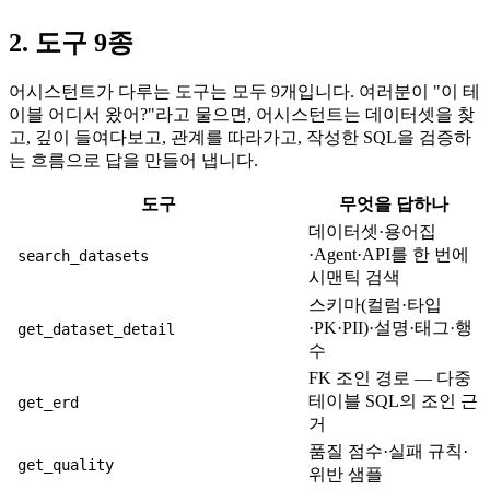
2. 도구 9종
어시스턴트가 다루는 도구는 모두 9개입니다. 여러분이 "이 테
이블 어디서 왔어?"라고 물으면, 어시스턴트는 데이터셋을 찾
고, 깊이 들여다보고, 관계를 따라가고, 작성한 SQL을 검증하
는 흐름으로 답을 만들어 냅니다.
도구
무엇을 답하나
데이터셋·용어집
·Agent·API를 한 번에
search_datasets
시맨틱 검색
스키마(컬럼·타입
·PK·PII)·설명·태그·행
get_dataset_detail
수
FK 조인 경로 — 다중
테이블 SQL의 조인 근
get_erd
거
품질 점수·실패 규칙·
get_quality
위반 샘플