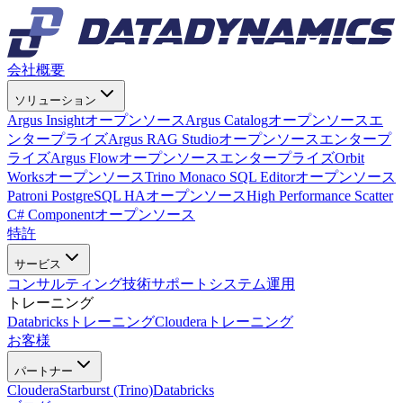
会社概要
ソリューション
Argus Insight
オープンソース
Argus Catalog
オープンソース
エ
ンタープライズ
Argus RAG Studio
オープンソース
エンタープ
ライズ
Argus Flow
オープンソース
エンタープライズ
Orbit
Works
オープンソース
Trino Monaco SQL Editor
オープンソース
Patroni PostgreSQL HA
オープンソース
High Performance Scatter
C# Component
オープンソース
特許
サービス
コンサルティング
技術サポート
システム運用
トレーニング
Databricksトレーニング
Clouderaトレーニング
お客様
パートナー
Cloudera
Starburst (Trino)
Databricks