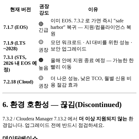
권장
현재 버전
이유
강도
이미 EOS. 7.3.2 로 가면 즉시 "safe
🔴
7.1.7 (EOS)
harbor" 복귀 — 지원/컴플라이언스 복
긴급
원
🟡
모던 워크로드 · AI 대비를 위한 성능 ·
7.1.9 (LTS
~2028)
보안 업그레이드
권장
7.3.1 (STS,
🟠
올해 안에 지원 종료 예정 — 가능한 한
2026 내 EOS 예
빨리 이동
높음
정)
🟡
더 나은 성능, 낮은 TCO, 월별 신용 비
7.2.18 (Cloud)
용 절감 효과
권장
6. 환경 호환성 — 끊김(Discontinued)
7.3.2 / Cloudera Manager 7.13.2 에서
더 이상 지원되지 않는
환
경입니다. 업그레이드 전에 반드시 점검하세요.
데이터베이스