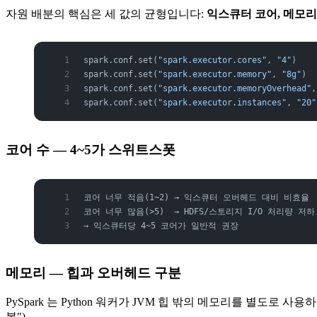
자원 배분의 핵심은 세 값의 균형입니다:
익스큐터 코어, 메모리
spark.conf.set(
"spark.executor.cores"
, 
"4"
)    
spark.conf.set(
"spark.executor.memory"
, 
"8g"
)  
spark.conf.set(
"spark.executor.memoryOverhead"
,
spark.conf.set(
"spark.executor.instances"
, 
"20"
코어 수 — 4~5가 스위트스폿
코어 너무 적음(1~2) → 익스큐터 오버헤드 대비 비효율
코어 너무 많음(>5)  → HDFS/스토리지 I/O 처리량 저하
→ 익스큐터당 4~5 코어가 일반적 권장
메모리 — 힙과 오버헤드 구분
PySpark 는 Python 워커가 JVM 힙 밖의 메모리를 별도로 사용
복").