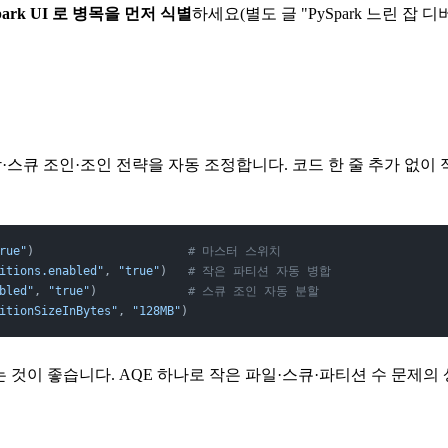
park UI 로 병목을 먼저 식별
하세요(별도 글 "PySpark 느린 
스큐 조인·조인 전략을 자동 조정합니다. 코드 한 줄 추가 없이 
rue"
)                      
# 마스터 스위치
itions.enabled"
, 
"true"
)   
# 작은 파티션 자동 병합
bled"
, 
"true"
)             
# 스큐 조인 자동 분할
itionSizeInBytes"
, 
"128MB"
)
두는 것이 좋습니다. AQE 하나로 작은 파일·스큐·파티션 수 문제