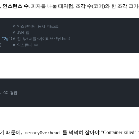
, 인스턴스 수
. 피자를 나눌 때처럼, 조각 수(코어)와 한 조각 크
      
# 익스큐터당 동시 태스크
      
# JVM 힙
 
"2g"
)
# 힙 밖(셔플·네이티브·Python)
)     
# 익스큐터 수
, GC 경합
하기 때문에,
를 넉넉히 잡아야 "Container kille
memoryOverhead