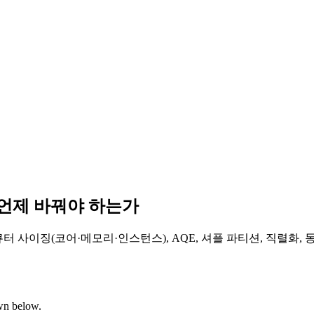
g를 언제 바꿔야 하는가
큐터 사이징(코어·메모리·인스턴스), AQE, 셔플 파티션, 직렬화,
own below.