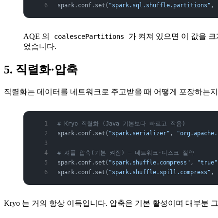
spark.conf.set(
"spark.sql.shuffle.partitions"
, 
AQE 의
가 켜져 있으면 이 값을 크
coalescePartitions
었습니다.
5. 직렬화·압축
직렬화는 데이터를 네트워크로 주고받을 때 어떻게 포장하는지에 관
# Kryo 직렬화 (Java 기본보다 빠르고 작음)
spark.conf.set(
"spark.serializer"
, 
"org.apache.
# 셔플 압축(기본 켜짐) — 네트워크·디스크 절약
spark.conf.set(
"spark.shuffle.compress"
, 
"true"
spark.conf.set(
"spark.shuffle.spill.compress"
, 
Kryo 는 거의 항상 이득입니다. 압축은 기본 활성이며 대부분 