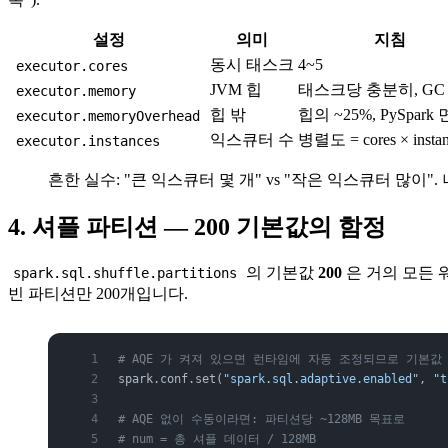
설정
의미
지침
동시 태스크
4~5
executor.cores
JVM 힙
태스크당 충분히, GC
executor.memory
힙 밖
힙의 ~25%, PySpark 
executor.memoryOverhead
익스큐터 수
병렬도 = cores × instan
executor.instances
흔한 실수: "큰 익스큐터 몇 개" vs "작은 익스큐터 많이"
4. 셔플 파티션 — 200 기본값의 함정
의 기본값
200
은 거의 모든 
spark.sql.shuffle.partitions
빈 파티션만 200개입니다.
# AQE 가 켜져 있으면 런타임에 자동 조정되므로 기본값
spark.conf.set(
"spark.sql.adaptive.enabled"
, 
"t
# AQE 없이 수동이라면: 파티션당 ~128MB 목표로
# num = 총 셔플 데이터 / 128MB