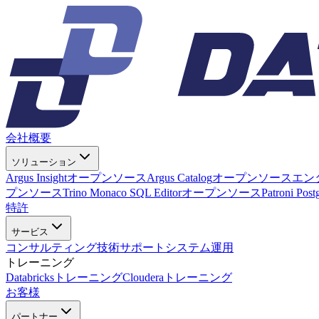
会社概要
ソリューション
Argus Insight
オープンソース
Argus Catalog
オープンソース
エン
プンソース
Trino Monaco SQL Editor
オープンソース
Patroni Pos
特許
サービス
コンサルティング
技術サポート
システム運用
トレーニング
Databricksトレーニング
Clouderaトレーニング
お客様
パートナー