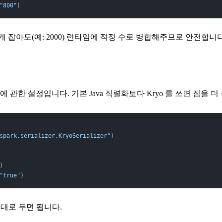
"800"
)
게 잡아도(예: 2000) 런타임에 적정 수로 병합해주므로 안전합니
한 설정입니다. 기본 Java 직렬화보다 Kryo 를 쓰면 짐을 더
spark.serializer.KryoSerializer"
)
)
"true"
)
그대로 두면 됩니다.