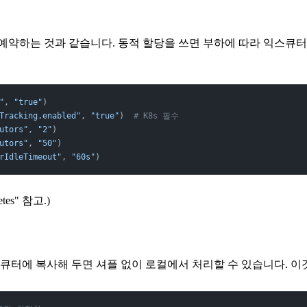
예약하는 것과 같습니다. 동적 할당을 쓰면 부하에 따라 익스큐터
"
, 
"true"
)
Tracking.enabled"
, 
"true"
)  
# K8s 필수
utors"
, 
"2"
)
utors"
, 
"50"
)
rIdleTimeout"
, 
"60s"
)
es" 참고.)
스큐터에 복사해 두면 셔플 없이 로컬에서 처리할 수 있습니다. 