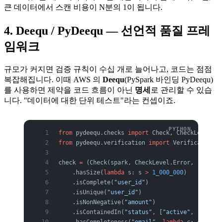
큰 데이터에서 스캔 비용이 N분의 1이 됩니다.
4. Deequ / PyDeequ — 선언적 품질 프레
임워크
규모가 커지면 검증 규칙이 수십 개로 늘어나고, 코드는 점점
복잡해집니다. 이때 AWS 의
Deequ
(PySpark 바인딩 PyDeequ)
를 사용하면 제약을 코드 흐름이 아닌
명세
로 관리할 수 있습
니다. "데이터에 대한 단위 테스트"라는 컨셉이죠.
from
 pydeequ.checks 
import
 Check, CheckLevel
from
 pydeequ.verification 
import
 VerificationSu
check 
=
 (Check(spark, CheckLevel.Error, 
"data q
    .hasSize(
lambda
 s: s 
>
 1_000_000
)          
    .isComplete(
"user_id"
)                     
    .isUnique(
"user_id"
)                       
    .isNonNegative(
"amount"
)                   
    .isContainedIn(
"status"
, [
"active"
, 
"inacti