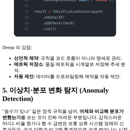
    .hasCompleteness(
"email"
, 
lambda
 c: c 
>
 0.9
result 
=
 (VerificationSuite(spark)
    .onData(df)
    .addCheck(check)
    .run())
Deequ 의 강점:
선언적 제약
: 규칙을 코드 흐름이 아니라 명세로 관리.
메트릭 저장소
: 품질 메트릭을 시계열로 저장해 추세 분
석.
자동 제안
: 데이터를 프로파일링해 제약을 자동 제안.
5. 이상치·분포 변화 탐지 (Anomaly
Detection)
"음수가 있나" 같은 정적 규칙을 넘어,
어제와 비교해 분포가
변했는가
를 보는 것이 진짜 어려운 부분입니다. 갑작스러운
NULL 비율 증가나 행 수 급변은 보통 상류 시스템 장애의 신
호거든요. 과거 이력과 비교해 통계적으로 크게 벗어나는 시점