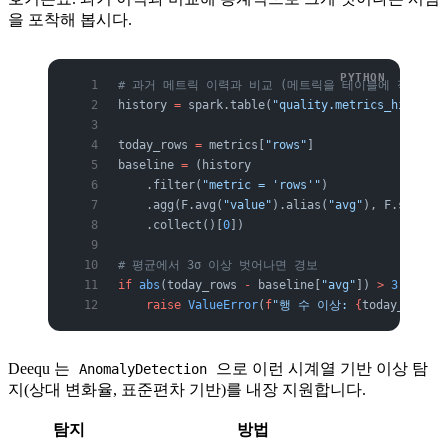
을 포착해 봅시다.
# 과거 메트릭 이력과 비교 (메트릭을 테이블에 적재해두
history 
=
 spark.table(
"quality.metrics_history"
today_rows 
=
 metrics[
"rows"
]
baseline 
=
 (history
    .filter(
"metric = 'rows'"
)
    .agg(F.avg(
"value"
).alias(
"avg"
), F.stddev(
    .collect()[
0
])
# 평균에서 3σ 이상 벗어나면 경보
if
 abs
(today_rows 
-
 baseline[
"avg"
]) 
>
 3
 *
 base
    raise
 ValueError
(
f
"행 수 이상: 
{
today_rows
}
 
Deequ 는
으로 이런 시계열 기반 이상 탐
AnomalyDetection
지(상대 변화율, 표준편차 기반)를 내장 지원합니다.
탐지
방법