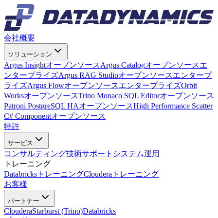
会社概要
ソリューション
Argus Insight
オープンソース
Argus Catalog
オープンソース
エ
ンタープライズ
Argus RAG Studio
オープンソース
エンタープ
ライズ
Argus Flow
オープンソース
エンタープライズ
Orbit
Works
オープンソース
Trino Monaco SQL Editor
オープンソース
Patroni PostgreSQL HA
オープンソース
High Performance Scatter
C# Component
オープンソース
特許
サービス
コンサルティング
技術サポート
システム運用
トレーニング
Databricksトレーニング
Clouderaトレーニング
お客様
パートナー
Cloudera
Starburst (Trino)
Databricks