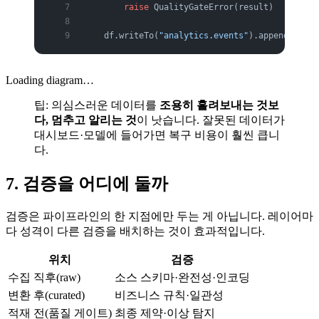
        raise
 QualityGateError(result)      
# 
    df.writeTo(
"analytics.events"
).append()  
#
Loading diagram…
팁: 의심스러운 데이터를
조용히 흘려보내는 것보
다, 멈추고 알리는 것
이 낫습니다. 잘못된 데이터가
대시보드·모델에 들어가면 복구 비용이 훨씬 큽니
다.
7. 검증을 어디에 둘까
검증은 파이프라인의 한 지점에만 두는 게 아닙니다. 레이어마
다 성격이 다른 검증을 배치하는 것이 효과적입니다.
위치
검증
수집 직후(raw)
소스 스키마·완전성·인코딩
변환 후(curated)
비즈니스 규칙·일관성
적재 전(품질 게이트)
최종 제약·이상 탐지