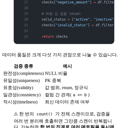
    checks[
"negative_amount"
] 
=
 df.filter(F.col
    # 허용 값 집합 (enum)
    valid_status 
=
 [
"active"
, 
"inactive"
, 
"pend
    checks[
"invalid_status"
] 
=
 df.filter(
~
F.col
    return
 checks
데이터 품질은 크게 다섯 가지 관점으로 나눌 수 있습니다.
검증 종류
예시
완전성(completeness)
NULL 비율
유일성(uniqueness)
PK 중복
유효성(validity)
값 범위, enum, 정규식
일관성(consistency)
컬럼 간 관계(
)
a <= b
적시성(timeliness)
최신 데이터 존재 여부
⚠️ 한 번의
가 전체 스캔이므로, 검증을
count()
여러 번 분리해 호출하면 그만큼 스캔이 반복됩니
다. 가능하면
한 번의 집계로 여러 메트릭을 동시에