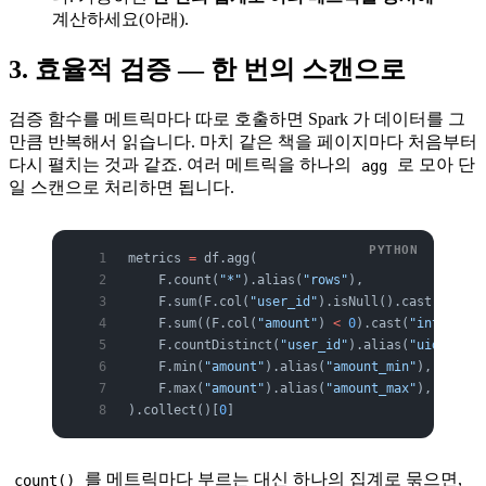
계산하세요(아래).
3. 효율적 검증 — 한 번의 스캔으로
검증 함수를 메트릭마다 따로 호출하면 Spark 가 데이터를 그
만큼 반복해서 읽습니다. 마치 같은 책을 페이지마다 처음부터
다시 펼치는 것과 같죠. 여러 메트릭을 하나의
로 모아 단
agg
일 스캔으로 처리하면 됩니다.
metrics 
=
 df.agg(
    F.count(
"*"
).alias(
"rows"
),
    F.sum(F.col(
"user_id"
).isNull().cast(
"int"
)
    F.sum((F.col(
"amount"
) 
<
 0
).cast(
"int"
)).al
    F.countDistinct(
"user_id"
).alias(
"uid_disti
    F.min(
"amount"
).alias(
"amount_min"
),
    F.max(
"amount"
).alias(
"amount_max"
),
).collect()[
0
]
를 메트릭마다 부르는 대신 하나의 집계로 묶으면,
count()