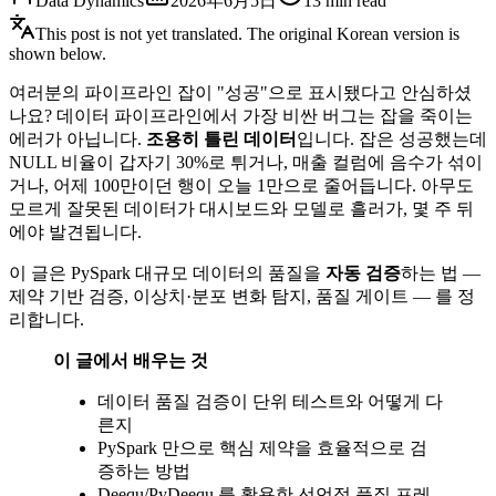
Data Dynamics
2026年6月5日
13
min read
This post is not yet translated. The original Korean version is
shown below.
여러분의 파이프라인 잡이 "성공"으로 표시됐다고 안심하셨
나요? 데이터 파이프라인에서 가장 비싼 버그는 잡을 죽이는
에러가 아닙니다.
조용히 틀린 데이터
입니다. 잡은 성공했는데
NULL 비율이 갑자기 30%로 튀거나, 매출 컬럼에 음수가 섞이
거나, 어제 100만이던 행이 오늘 1만으로 줄어듭니다. 아무도
모르게 잘못된 데이터가 대시보드와 모델로 흘러가, 몇 주 뒤
에야 발견됩니다.
이 글은 PySpark 대규모 데이터의 품질을
자동 검증
하는 법 —
제약 기반 검증, 이상치·분포 변화 탐지, 품질 게이트 — 를 정
리합니다.
이 글에서 배우는 것
데이터 품질 검증이 단위 테스트와 어떻게 다
른지
PySpark 만으로 핵심 제약을 효율적으로 검
증하는 방법
Deequ/PyDeequ 를 활용한 선언적 품질 프레