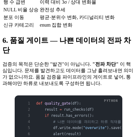
행 수 급변
이력 대비 3σ / 상대 변화율
NULL 비율 상승
완전성 추세
분포 이동
평균·분위수 변화, 카디널리티 변화
신규 카테고리
enum 집합 변화
6. 품질 게이트 — 나쁜 데이터의 전파 차
단
검증의 목적은 단순한 "발견"이 아닙니다.
"전파 차단"
이 핵
심입니다. 문제를 발견하고도 데이터를 그냥 흘려보내면 의미
가 없으니까요. 품질 검증을 파이프라인의 게이트로 넣어, 통
과해야만 하류로 내보내도록 구성하면 됩니다.
def
 quality_gate
(df):
    result 
=
 run_checks(df)
    if
 result.has_errors():
        # 나쁜 데이터를 격리하고 하류 적재를 막음
        df.write.mode(
"overwrite"
).save(
"quaran
        alert(result)                       
# 