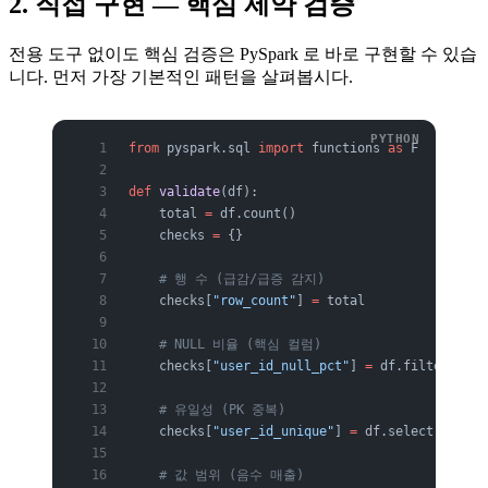
2. 직접 구현 — 핵심 제약 검증
전용 도구 없이도 핵심 검증은 PySpark 로 바로 구현할 수 있습
니다. 먼저 가장 기본적인 패턴을 살펴봅시다.
from
 pyspark.sql 
import
 functions 
as
 F
def
 validate
(df):
    total 
=
 df.count()
    checks 
=
 {}
    # 행 수 (급감/급증 감지)
    checks[
"row_count"
] 
=
 total
    # NULL 비율 (핵심 컬럼)
    checks[
"user_id_null_pct"
] 
=
 df.filter(F.co
    # 유일성 (PK 중복)
    checks[
"user_id_unique"
] 
=
 df.select(
"user_
    # 값 범위 (음수 매출)