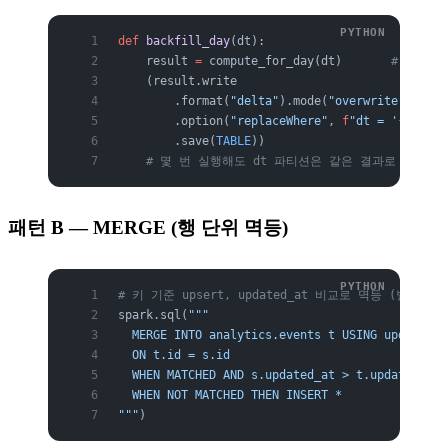
def
 backfill_day
(dt):
    result 
=
 compute_for_day(dt)       
# dt 하
    (result.write
        .format(
"delta"
).mode(
"overwrite"
)
        .option(
"replaceWhere"
, 
f
"dt = '
{
dt
}
'"
)
        .save(
TABLE
))
    # 몇 번 실행해도 dt 파티션은 같은 결과로 교체 →
패턴 B — MERGE (행 단위 멱등)
# 키 기준 upsert, updated_at 비교로 멱등 (별도 글 
spark.sql(
"""
  MERGE INTO analytics.events t USING updates s
  ON t.id = s.id
  WHEN MATCHED AND s.updated_at > t.updated_at 
  WHEN NOT MATCHED THEN INSERT *
"""
)