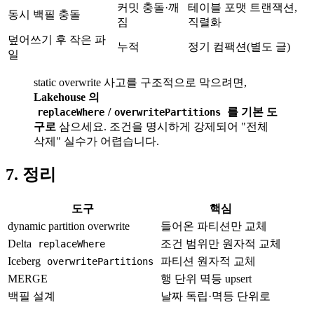
커밋 충돌·깨
테이블 포맷 트랜잭션,
동시 백필 충돌
짐
직렬화
덮어쓰기 후 작은 파
누적
정기 컴팩션(별도 글)
일
static overwrite 사고를 구조적으로 막으려면,
Lakehouse 의
/
를 기본 도
replaceWhere
overwritePartitions
구로
삼으세요. 조건을 명시하게 강제되어 "전체
삭제" 실수가 어렵습니다.
7. 정리
도구
핵심
dynamic partition overwrite
들어온 파티션만 교체
Delta
조건 범위만 원자적 교체
replaceWhere
Iceberg
파티션 원자적 교체
overwritePartitions
MERGE
행 단위 멱등 upsert
백필 설계
날짜 독립·멱등 단위로