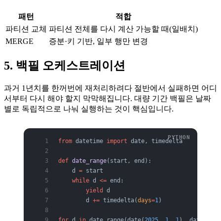
패턴
적합
파티션 교체
파티션 전체를 다시 계산 가능할 때(일배치)
MERGE
증분·키 기반, 일부 행만 변경
5. 백필 오케스트레이션
과거 1년치를 한꺼번에 재처리하려다 절반에서 실패하면 어디
서부터 다시 해야 할지 막막해집니다. 대량 기간 백필은 날짜
별로 독립적으로 나눠 실행하는 것이 핵심입니다.
from
 datetime 
import
 date, timedelta
def
 date_range
(start, end):
    d 
=
 start
    while
 d 
<=
 end:
        yield
 d
        d 
+=
 timedelta(
days
=
1
)
for
 d 
in
 date_range(date(
2025
, 
1
, 
1
), date(
2025