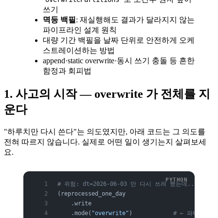
쓰기
멱등 백필
: 재실행해도 결과가 달라지지 않는
파이프라인 설계 원칙
대량 기간 백필을 날짜 단위로 안전하게 오케
스트레이션하는 방법
append·static overwrite·동시 쓰기 충돌 등 흔한
함정과 회피법
1. 사고의 시작 — overwrite 가 전체를 지
운다
"하루치만 다시 쓴다"는 의도였지만, 아래 코드는 그 의도를
전혀 따르지 않습니다. 실제로 어떤 일이 생기는지 살펴보세
요.
# 위험: dt=2026-06-03 만 다시 쓰려 했는데...
(reprocessed_one_day
    .write
    .mode(
"overwrite"
)            
# ← 파티션 테