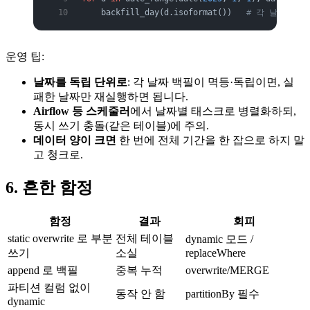
    backfill_day(d.isoformat())   
# 각 날짜는 멱
운영 팁:
날짜를 독립 단위로
: 각 날짜 백필이 멱등·독립이면, 실
패한 날짜만 재실행하면 됩니다.
Airflow 등 스케줄러
에서 날짜별 태스크로 병렬화하되,
동시 쓰기 충돌(같은 테이블)에 주의.
데이터 양이 크면
한 번에 전체 기간을 한 잡으로 하지 말
고 청크로.
6. 흔한 함정
함정
결과
회피
static overwrite 로 부분
전체 테이블
dynamic 모드 /
쓰기
소실
replaceWhere
append 로 백필
중복 누적
overwrite/MERGE
파티션 컬럼 없이
동작 안 함
partitionBy 필수
dynamic