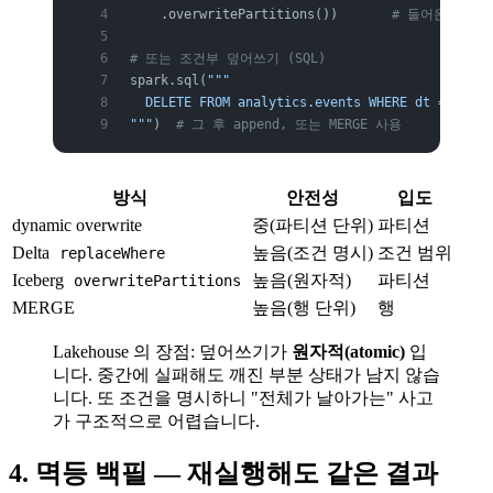
    .overwritePartitions())       
# 들어온 파티
# 또는 조건부 덮어쓰기 (SQL)
spark.sql(
"""
  DELETE FROM analytics.events WHERE dt = DATE 
"""
)  
# 그 후 append, 또는 MERGE 사용
방식
안전성
입도
dynamic overwrite
중(파티션 단위)
파티션
Delta
높음(조건 명시)
조건 범위
replaceWhere
Iceberg
높음(원자적)
파티션
overwritePartitions
MERGE
높음(행 단위)
행
Lakehouse 의 장점: 덮어쓰기가
원자적(atomic)
입
니다. 중간에 실패해도 깨진 부분 상태가 남지 않습
니다. 또 조건을 명시하니 "전체가 날아가는" 사고
가 구조적으로 어렵습니다.
4. 멱등 백필 — 재실행해도 같은 결과