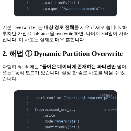
    .partitionBy(
"dt"
)
    .parquet(
"/warehouse/events"
))
기본
는
대상 경로 전체
를 지우고 새로 씁니다. 하
overwrite
루치만 가진 DataFrame 을 overwrite 하면, 나머지 364일이 사라
집니다. 이 사고는 실제로 매우 흔합니다.
2. 해법 ① Dynamic Partition Overwrite
다행히 Spark 에는 "
들어온 데이터에 존재하는 파티션만
덮어
쓰는" 동적 모드가 있습니다. 설정 한 줄로 사고를 막을 수 있
습니다.
spark.conf.set(
"spark.sql.sources.partitionOver
(reprocessed_one_day              
# dt=2026-0
    .write
    .mode(
"overwrite"
)
    .partitionBy(
"dt"
)