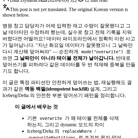
Data Dynamics
2026年6月5日
12
min read
This post is not yet translated. The original Korean version is
shown below.
병원 창고 담당자가 어제 입력한 재고 수량이 잘못됐다고 그
날 데이터만 수정하려 했는데, 실수로 창고 전체 기록을 지워
버렸다면 어떨까요? 데이터 파이프라인에서 정확히 이런 사고
가 일어납니다. "지난 화요일 데이터가 잘못됐으니 그 날짜만
다시 계산해 덮어써라" — 순진하게
로
mode("overwrite")
쓰면
그 날짜만이 아니라 테이블 전체가 날아갑니다.
반대로
덮어쓰기를 피하려다 같은 데이터를 두 번 적재해 중복을 만들
기도 합니다.
이 글은 특정 파티션만 안전하게 덮어쓰는 법, 재실행해도 결
과가 같은
멱등 백필(idempotent backfill)
설계, 그리고
Iceberg/Delta 의 안전한 부분 덮어쓰기 패턴을 정리합니다.
이 글에서 배우는 것
기본
가 왜 테이블 전체를 삭제
overwrite
하는지, 그리고 dynamic 모드의 차이
Iceberg/Delta 의
/
replaceWhere
로 조건부 원자 덮어
overwritePartitions