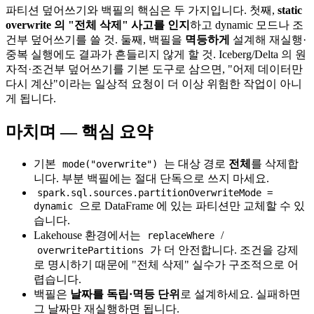
파티션 덮어쓰기와 백필의 핵심은 두 가지입니다. 첫째,
static
overwrite 의 "전체 삭제" 사고를 인지
하고 dynamic 모드나 조
건부 덮어쓰기를 쓸 것. 둘째, 백필을
멱등하게
설계해 재실행·
중복 실행에도 결과가 흔들리지 않게 할 것. Iceberg/Delta 의 원
자적·조건부 덮어쓰기를 기본 도구로 삼으면, "어제 데이터만
다시 계산"이라는 일상적 요청이 더 이상 위험한 작업이 아니
게 됩니다.
마치며 — 핵심 요약
기본
는 대상 경로
전체
를 삭제합
mode("overwrite")
니다. 부분 백필에는 절대 단독으로 쓰지 마세요.
spark.sql.sources.partitionOverwriteMode =
으로 DataFrame 에 있는 파티션만 교체할 수 있
dynamic
습니다.
Lakehouse 환경에서는
/
replaceWhere
가 더 안전합니다. 조건을 강제
overwritePartitions
로 명시하기 때문에 "전체 삭제" 실수가 구조적으로 어
렵습니다.
백필은
날짜를 독립·멱등 단위
로 설계하세요. 실패하면
그 날짜만 재실행하면 됩니다.