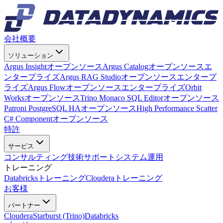
会社概要
ソリューション
Argus Insight
オープンソース
Argus Catalog
オープンソース
エ
ンタープライズ
Argus RAG Studio
オープンソース
エンタープ
ライズ
Argus Flow
オープンソース
エンタープライズ
Orbit
Works
オープンソース
Trino Monaco SQL Editor
オープンソース
Patroni PostgreSQL HA
オープンソース
High Performance Scatter
C# Component
オープンソース
特許
サービス
コンサルティング
技術サポート
システム運用
トレーニング
Databricksトレーニング
Clouderaトレーニング
お客様
パートナー
Cloudera
Starburst (Trino)
Databricks