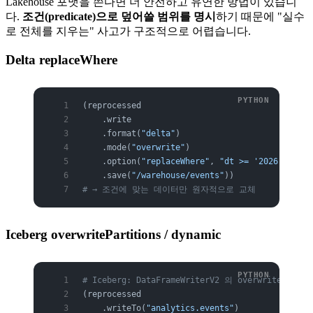
Lakehouse 포맷을 쓴다면 더 안전하고 유연한 방법이 있습니
다.
조건(predicate)으로 덮어쓸 범위를 명시
하기 때문에 "실수
로 전체를 지우는" 사고가 구조적으로 어렵습니다.
Delta replaceWhere
(reprocessed
    .write
    .format(
"delta"
)
    .mode(
"overwrite"
)
    .option(
"replaceWhere"
, 
"dt >= '2026-06-01'
    .save(
"/warehouse/events"
))
# → 조건에 맞는 데이터만 원자적으로 교체
Iceberg overwritePartitions / dynamic
# Iceberg: DataFrameWriterV2 의 overwriteParti
(reprocessed
    .writeTo(
"analytics.events"
)