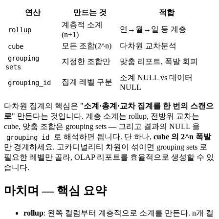
연산
만드는 것
적합
계층적 소계
연→월→일 등 계층
rollup
(n+1)
모든 조합(2^n)
다차원 교차분석
cube
grouping
지정한 조합만
맞춤 리포트, 폭발 회피
sets
소계 NULL vs 데이터
집계 레벨 구분
grouping_id
NULL
다차원 집계의 핵심은 "
소계·총계·교차 집계를 한 번의 스캔으
로
" 만든다는 것입니다. 계층 소계는 rollup, 전방위 교차는
cube, 맞춤 조합은 grouping sets — 그리고 결과의 NULL 을
로 해석하면 됩니다. 단 하나,
cube 의 2^n 폭발
grouping_id
만 경계하세요. 고카디널리티 차원이 섞이면 grouping sets 로
필요한 레벨만 골라, OLAP 리포트를 효율적으로 생성할 수 있
습니다.
마치며 — 핵심 요약
rollup
: 왼쪽 컬럼부터 계층적으로 소계를 만든다. n개 컬