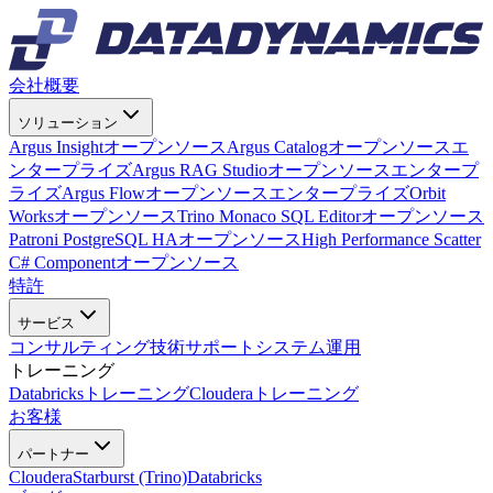
会社概要
ソリューション
Argus Insight
オープンソース
Argus Catalog
オープンソース
エ
ンタープライズ
Argus RAG Studio
オープンソース
エンタープ
ライズ
Argus Flow
オープンソース
エンタープライズ
Orbit
Works
オープンソース
Trino Monaco SQL Editor
オープンソース
Patroni PostgreSQL HA
オープンソース
High Performance Scatter
C# Component
オープンソース
特許
サービス
コンサルティング
技術サポート
システム運用
トレーニング
Databricksトレーニング
Clouderaトレーニング
お客様
パートナー
Cloudera
Starburst (Trino)
Databricks