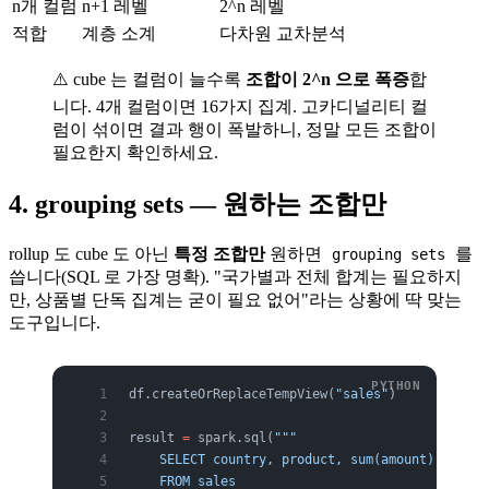
n개 컬럼
n+1 레벨
2^n 레벨
적합
계층 소계
다차원 교차분석
⚠️ cube 는 컬럼이 늘수록
조합이 2^n 으로 폭증
합
니다. 4개 컬럼이면 16가지 집계. 고카디널리티 컬
럼이 섞이면 결과 행이 폭발하니, 정말 모든 조합이
필요한지 확인하세요.
4. grouping sets — 원하는 조합만
rollup 도 cube 도 아닌
특정 조합만
원하면
를
grouping sets
씁니다(SQL 로 가장 명확). "국가별과 전체 합계는 필요하지
만, 상품별 단독 집계는 굳이 필요 없어"라는 상황에 딱 맞는
도구입니다.
df.createOrReplaceTempView(
"sales"
)
result 
=
 spark.sql(
"""
    SELECT country, product, sum(amount) AS tot
    FROM sales