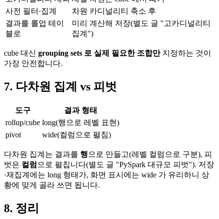
사전 필터·집계
차원 카디널리티 축소 후
결과를 롤업 테이
미리 계산해 저장(별도 글 "고카디널리티
블로
집계")
cube 대신
grouping sets 로 실제 필요한 조합만
지정하는 것이
가장 안전합니다.
7. 다차원 집계 vs 피벗
도구
결과 형태
rollup/cube
long(행으로 레벨 표현)
pivot
wide(컬럼으로 펼침)
다차원 집계는 결과를
행
으로 만들고(레벨 컬럼으로 구분), 피
벗은
컬럼
으로 펼칩니다(별도 글 "PySpark 대규모 피벗"). 저장
·재집계에는 long 형태가, 화면 표시에는 wide 가 유리하니 상
황에 맞게 골라 쓰면 됩니다.
8. 정리