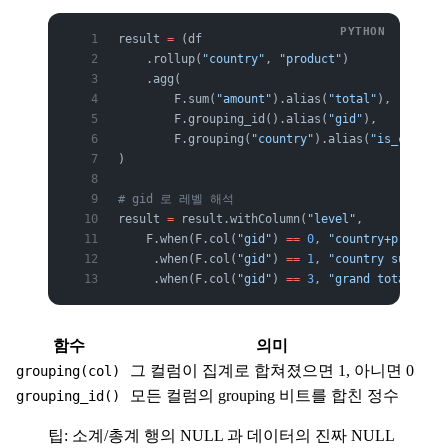
result 
=
 (df
    .rollup(
"country"
, 
"product"
)
    .agg(
        F.sum(
"amount"
).alias(
"total"
),
        F.grouping_id().alias(
"gid"
),          
        F.grouping(
"country"
).alias(
"is_country
)
# gid 로 레벨 해석
result 
=
 result.withColumn(
"level"
,
    F.when(F.col(
"gid"
) 
==
 0
, 
"country+product"
     .when(F.col(
"gid"
) 
==
 1
, 
"country subtotal
     .when(F.col(
"gid"
) 
==
 3
, 
"grand total"
))
함수
의미
그 컬럼이 집계로 합쳐졌으면 1, 아니면 0
grouping(col)
모든 컬럼의 grouping 비트를 합친 정수
grouping_id()
팁: 소계/총계 행의 NULL 과 데이터의 진짜 NULL