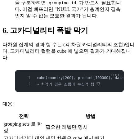
을 구분하려면
가 반드시 필요합니
grouping_id
다. 이걸 빠뜨리면 "NULL 국가"가 총계인지 결측
인지 알 수 없는 모호한 결과가 됩니다.
6. 고카디널리티 폭발 막기
다차원 집계의 결과 행 수는 (각 차원 카디널리티의 조합)입니
다. 고카디널리티 컬럼을 cube 에 넣으면 결과가 거대해집니
다.
cube(country[200], product[100000], date[365])
→ 최악의 경우 조합이 수십억 행 💥
대응:
전략
방법
grouping sets 로 한
필요한 레벨만 명시
정
고카디널리티 제외
세밀 차원은 cube 에서 빼기