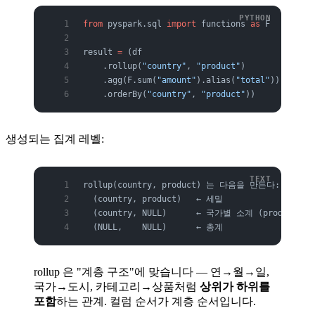
from
 pyspark.sql 
import
 functions 
as
 F
result 
=
 (df
    .rollup(
"country"
, 
"product"
)
    .agg(F.sum(
"amount"
).alias(
"total"
))
    .orderBy(
"country"
, 
"product"
))
생성되는 집계 레벨:
rollup(country, product) 는 다음을 만든다:
  (country, product)   ← 세밀
  (country, NULL)      ← 국가별 소계 (product 합
  (NULL,    NULL)      ← 총계
rollup 은 "계층 구조"에 맞습니다 — 연→월→일,
국가→도시, 카테고리→상품처럼
상위가 하위를
포함
하는 관계. 컬럼 순서가 계층 순서입니다.