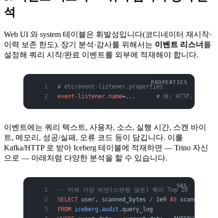
석
Web UI 와 system 테이블은 휘발성입니다(코디네이터 재시작·
이력 보존 한도). 장기 분석·감사를 위해서는
이벤트 리스너
를
설정해 쿼리 시작/완료 이벤트를 외부에 적재해야 합니다.
# etc/event-listener.properties
event-listener.name
=...      
# 예: HTTP, Kaf
이벤트에는 쿼리 텍스트, 사용자, 소스, 실행 시간, 스캔 바이
트, 메모리, 성공/실패, 오류 코드 등이 담깁니다. 이를
Kafka/HTTP 로 받아 Iceberg 테이블에 적재하면 — Trino 자신
으로 — 아래처럼 다양한 분석을 할 수 있습니다.
-- 어제 가장 비싼(스캔량 많은) 쿼리 Top 20
SELECT
 user, scanned_bytes 
/
 1e9 
AS
 scanned_gb,
FROM
 iceberg
.
audit
.query_log