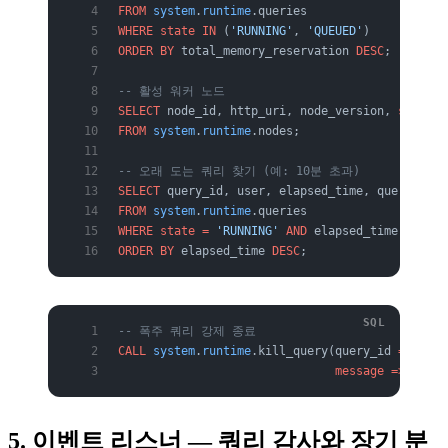
FROM
 system
.
runtime
.queries
WHERE
 state
 IN
 (
'RUNNING'
, 
'QUEUED'
)
ORDER BY
 total_memory_reservation 
DESC
;
-- 활성 워커 노드
SELECT
 node_id, http_uri, node_version, 
state
FROM
 system
.
runtime
.nodes;
-- 오래 도는 쿼리 찾기 (예: 10분 초과)
SELECT
 query_id, user, elapsed_time, query
FROM
 system
.
runtime
.queries
WHERE
 state
 =
 'RUNNING'
 AND
 elapsed_time 
>
 INTE
ORDER BY
 elapsed_time 
DESC
;
-- 폭주 쿼리 강제 종료
CALL
 system
.
runtime
.kill_query(query_id 
=>
 '202
                               message
 =>
 'admi
5. 이벤트 리스너 — 쿼리 감사와 장기 분