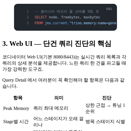
-- 클러스터 메모리 풀 상태를 SQL 로
SELECT
 node, freebytes, maxbytes
FROM
 jmx
.
current
.
"trino.memory:name=general,typ
3. Web UI — 단건 쿼리 진단의 핵심
코디네이터 Web UI(기본 8080/8443)는 실시간 쿼리 목록과 각
쿼리의 상세 분석을 제공합니다. 느린 쿼리 한 건을 파고들 때
가장 강력한 도구죠.
Query Detail 에서 여러분이 꼭 확인해야 할 항목은 다음과 같
습니다.
항목
의미
진단
상한 근접 → 튜닝 1
쿼리 최대 메모리
Peak Memory
순위
어느 스테이지가 오래 걸
Stage별 시간
병목 스테이지 식별
리나