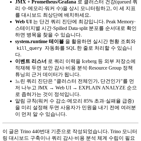
JMX + Prometheus/Grafana
로 클러스터 건강(queued 쿼
리 수·메모리·워커 수)을 상시 모니터링하고, 이 세 지표
를 대시보드 최상단에 배치하세요.
Web UI
는 단건 쿼리 진단에 최강입니다. Peak Memory·
스테이지별 시간·Spilled Data·split 분포를 순서대로 확인
하면 병목을 찾을 수 있습니다.
system.runtime 테이블
을 활용하면 실시간 현황 조회와
자동화를 SQL 한 줄로 처리할 수 있습니
kill_query
다.
이벤트 리스너
로 쿼리 이력을 Iceberg 등 외부 저장소에
적재해 두면 보안 감사·비용 분석·Resource Group 정책
튜닝의 근거 데이터가 됩니다.
느린 쿼리 진단은 "클러스터 전체인가, 단건인가"를 먼
저 나누고 JMX → Web UI → EXPLAIN ANALYZE 순으
로 좁혀가는 것이 정석입니다.
알림 규칙(워커 수 감소·메모리 85% 초과·실패율 급증)
을 미리 설정해 두면 사용자가 민원을 내기 전에 여러분
이 먼저 알 수 있습니다.
이 글은 Trino 440번대 기준으로 작성되었습니다. Trino 모니터
링 대시보드 구축이나 쿼리 감사·비용 분석 체계 수립이 필요