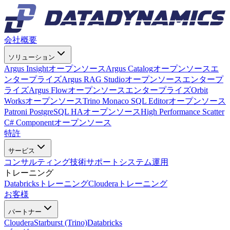
会社概要
ソリューション
Argus Insight
オープンソース
Argus Catalog
オープンソース
エ
ンタープライズ
Argus RAG Studio
オープンソース
エンタープ
ライズ
Argus Flow
オープンソース
エンタープライズ
Orbit
Works
オープンソース
Trino Monaco SQL Editor
オープンソース
Patroni PostgreSQL HA
オープンソース
High Performance Scatter
C# Component
オープンソース
特許
サービス
コンサルティング
技術サポート
システム運用
トレーニング
Databricksトレーニング
Clouderaトレーニング
お客様
パートナー
Cloudera
Starburst (Trino)
Databricks