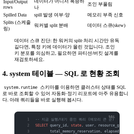
데이터가 어디서 폭증하
Input/Output
조인 부풀림
rows
나
Spilled Data
spill 발생 여부·양
메모리 부족 신호
Splits (스케줄
워커별 split 분배
데이터 스큐(skew)
링)
데이터 스큐 진단: 한 워커의 split·처리 시간만 유독
길다면, 특정 키에 데이터가 몰린 것입니다. 조인
키 분포를 의심하고, 필요하면 파티션/버킷 설계를
재검토하세요.
4. system 테이블 — SQL 로 현황 조회
스키마를 이용하면 클러스터 상태를 SQL
system.runtime
로 바로 조회할 수 있어 자동화·정기 리포트에 아주 유용합니
다. 아래 쿼리들을 바로 실행해 봅시다.
-- 지금 실행/대기 중인 쿼리 (메모리 큰 순)
SELECT
 query_id, 
state
, user, resource_group_id
       total_memory_reservation, elapsed_time, 