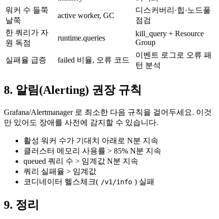
워커 수 들쭉
디스커버리·힙·노드풀
active worker, GC
날쭉
점검
한 쿼리가 자
kill_query + Resource
runtime.queries
Group
원 독점
이벤트 로그로 오류 패
실패율 급증
failed 비율, 오류 코드
턴 분석
8. 알림(Alerting) 권장 규칙
Grafana/Alertmanager 로 최소한 다음 규칙을 걸어두세요. 이것
만 있어도 장애를 사전에 감지할 수 있습니다.
활성 워커 수가 기대치 아래로 N분 지속
클러스터 메모리 사용률 > 85% N분 지속
queued 쿼리 수 > 임계값 N분 지속
쿼리 실패율 > 임계값
코디네이터 헬스체크(
) 실패
/v1/info
9. 정리