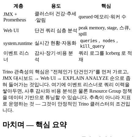
계층
용도
핵심
클러스터 건강·추세
JMX +
queued·메모리·워커 수
Prometheus
·알림
peak memory, stage, 스큐,
Web UI
단건 쿼리 심층 분석
spill
,
,
queries
nodes
실시간 현황·자동화
system.runtime
kill_query
이벤트 리스
감사·장기·비용 분
쿼리 로그를 Iceberg 로 적
너
석
재
Trino 관측성의 핵심은 "전체인가 단건인가"를 먼저 가르고,
JMX 대시보드 → Web UI → EXPLAIN ANALYZE 순으로 좁
혀 들어가는 것입니다. 여기에 이벤트 리스너로 쿼리 이력을
쌓아두면, 사후 감사와 비용 분석은 물론 Resource Group 정책
을 데이터 기반으로 튜닝할 수 있습니다. 추측이 아니라 지표
로 운영하는 것 — 그것이 안정적인 Trino 클러스터의 조건입
니다.
마치며 — 핵심 요약