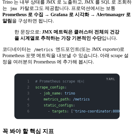
Trino 는 내부 상태를 JMX 로 노출하고, JMX 를 SQL 로 조회하
는
카탈로그도 제공합니다. 프로덕션에서는 보통
jmx
Prometheus 로 수집 → Grafana 로 시각화 → Alertmanager 로
알림
을 구성하면 됩니다.
한 문장으로:
JMX 메트릭은 클러스터 전체의 건강
을 시계열로 추적하는 가장 기본적인 수단
입니다.
코디네이터는
엔드포인트(또는 JMX exporter)로
/metrics
Prometheus 포맷 메트릭을 내보낼 수 있습니다. 아래 scrape 설
정을 여러분의 Prometheus 에 추가해 봅시다.
# Prometheus scrape 예시
scrape_configs
:
  - 
job_name
: 
trino
    metrics_path
: 
/metrics
    static_configs
:
      - 
targets
: [
'trino-coordinator:8080'
]
꼭 봐야 할 핵심 지표