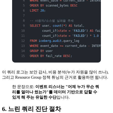
WHERE
 event_date 
=
 current_date 
-
 INTERVAL 
'1'
 
ORDER BY
 scanned_bytes 
DESC
LIMIT
 20
;
-- 사용자/소스별 실패율 추세
SELECT
 user, 
count
(
*
) 
AS
 total,
       count_if(
state
 =
 'FAILED'
) 
AS
 failed,
       count_if(
state
 =
 'FAILED'
) 
*
 1
.
0
 /
 count
FROM
 iceberg
.
audit
.query_log
WHERE
 event_date 
>=
 current_date 
-
 INTERVAL 
'7'
GROUP BY
 user
ORDER BY
 fail_rate 
DESC
;
이 쿼리 로그는 보안 감사, 비용 분석(누가 자원을 많이 쓰나),
그리고 Resource Group 정책 튜닝의 근거로 활용하면 됩니다.
한 문장으로:
이벤트 리스너는 "어제 누가 무슨 쿼
리를 얼마나 썼는가"를 데이터 기반으로 답할 수
있게 해 주는 유일한 수단
입니다.
6. 느린 쿼리 진단 절차