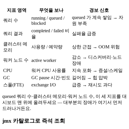
지표 영역
무엇을 보나
경보 신호
queued 가 계속 쌓임 → 자
running / queued /
쿼리 수
blocked
원 부족
completed / failed 비
쿼리 결과
실패율 급증
율
클러스터 메
사용량 / 예약량
상한 근접 → OOM 위험
모리
감소 → 디스커버리·노드
워커 노드 수
active worker
장애
CPU
워커 CPU 사용률
지속 포화 → 증설/스케일
GC
GC pause 시간·빈도
길어짐 → 힙 압박
스풀(FTE)
exchange I/O
급증 → 재시도 과다
queued 쿼리 수·클러스터 메모리·워커 노드 수, 이 세 지표를 대
시보드 맨 위에 올려두세요 — 대부분의 장애가 여기서 먼저
드러나거든요.
jmx 카탈로그로 즉석 조회