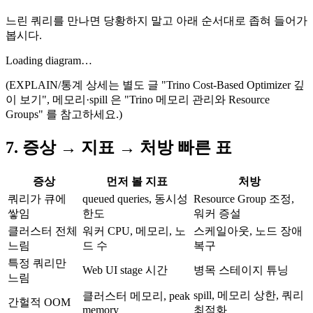
느린 쿼리를 만나면 당황하지 말고 아래 순서대로 좁혀 들어가
봅시다.
Loading diagram…
(EXPLAIN/통계 상세는 별도 글 "Trino Cost-Based Optimizer 깊
이 보기", 메모리·spill 은 "Trino 메모리 관리와 Resource
Groups" 를 참고하세요.)
7. 증상 → 지표 → 처방 빠른 표
증상
먼저 볼 지표
처방
쿼리가 큐에
queued queries, 동시성
Resource Group 조정,
쌓임
한도
워커 증설
클러스터 전체
워커 CPU, 메모리, 노
스케일아웃, 노드 장애
느림
드 수
복구
특정 쿼리만
Web UI stage 시간
병목 스테이지 튜닝
느림
spill, 메모리 상한, 쿼리
클러스터 메모리, peak
간헐적 OOM
memory
최적화