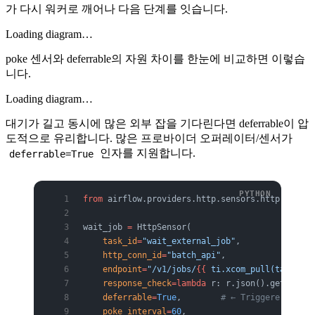
가 다시 워커로 깨어나 다음 단계를 잇습니다.
Loading diagram…
poke 센서와 deferrable의 자원 차이를 한눈에 비교하면 이렇습
니다.
Loading diagram…
대기가 길고 동시에 많은 외부 잡을 기다린다면 deferrable이 압
도적으로 유리합니다. 많은 프로바이더 오퍼레이터/센서가
인자를 지원합니다.
deferrable=True
from
 airflow.providers.http.sensors.http 
import
wait_job 
=
 HttpSensor(
    task_id
=
"wait_external_job"
,
    http_conn_id
=
"batch_api"
,
    endpoint
=
"/v1/jobs/
{{
 ti.xcom_pull(task_ids
    response_check
=lambda
 r: r.json().get(
"stat
    deferrable
=
True
,        
# ← Triggerer로 
    poke_interval
=
60
,