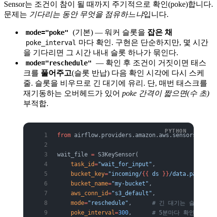
Sensor는 조건이 참이 될 때까지 주기적으로 확인(poke)합니다.
문제는
기다리는 동안 무엇을 점유하느냐
입니다.
(기본) — 워커 슬롯을
잡은 채
mode="poke"
마다 확인. 구현은 단순하지만, 몇 시간
poke_interval
을 기다리면 그 시간 내내 슬롯 하나가 묶인다.
— 확인 후 조건이 거짓이면 태스
mode="reschedule"
크를
풀어주고
(슬롯 반납) 다음 확인 시각에 다시 스케
줄. 슬롯을 비우므로 긴 대기에 유리. 단, 매번 태스크를
재기동하는 오버헤드가 있어
poke 간격이 짧으면(수 초)
부적합.
from
 airflow.providers.amazon.aws.sensors.s3 
im
wait_file 
=
 S3KeySensor(
    task_id
=
"wait_for_input"
,
    bucket_key
=
"incoming/
{{
 ds 
}}
/data.parquet"
    bucket_name
=
"my-bucket"
,
    aws_conn_id
=
"s3_default"
,
    mode
=
"reschedule"
,      
# 긴 대기는 슬롯을 반
    poke_interval
=
300
,      
# 5분마다 확인