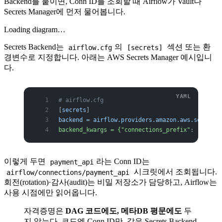
Backend를 붙이면, Conn ID를 조회할 때 Airflow가 Vault나
Secrets Manager에 먼저 물어봅니다.
Loading diagram…
Secrets Backend는
의
섹션 또는 환
airflow.cfg
[secrets]
경변수로 지정합니다. 아래는 AWS Secrets Manager 예시입니
다.
# airflow.cfg
[
secrets
]
backend = airflow.providers.amazon.aws.secrets.
backend_kwargs = {"connections_prefix"
: 
"airflo
이렇게 두면
라는 Conn ID는
payment_api
시크릿에서 조회됩니다.
airflow/connections/payment_api
회전(rotation)·감사(audit)는 비밀 저장소가 담당하고, Airflow는
사용 시점에만 읽어옵니다.
자격증명은
DAG 코드에도, 메타DB 평문에도
두
지 않는다. 코드엔 Conn ID만, 값은 Secrets Backend