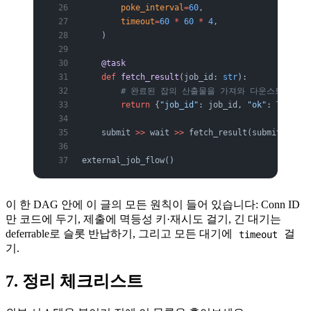
        poke_interval
=
60
,
        timeout
=
60
 *
 60
 *
 4
,
    )
    @task
    def
 fetch_result
(job_id: 
str
):
        # 완료된 잡의 산출물을 가져와 다운스트림으로
        return
 {
"job_id"
: job_id, 
"ok"
: 
True
}
    submit 
>>
 wait 
>>
 fetch_result(submit.outpu
external_job_flow()
이 한 DAG 안에 이 글의 모든 원칙이 들어 있습니다: Conn ID
만 코드에 두기, 제출에 멱등성 키·재시도 걸기, 긴 대기는
deferrable로 슬롯 반납하기, 그리고 모든 대기에
걸
timeout
기.
7. 정리 체크리스트