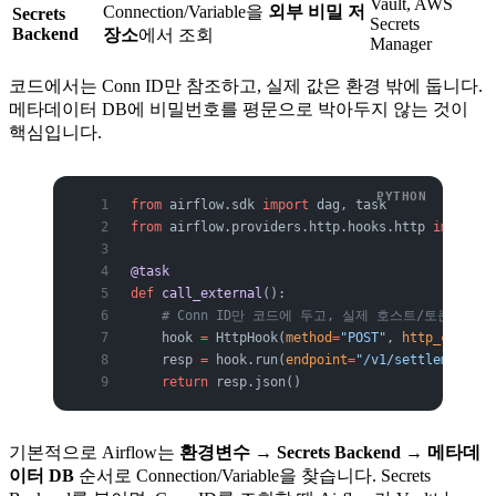
Vault, AWS
Connection/Variable을
외부 비밀 저
Secrets
Secrets
Backend
장소
에서 조회
Manager
코드에서는 Conn ID만 참조하고, 실제 값은 환경 밖에 둡니다.
메타데이터 DB에 비밀번호를 평문으로 박아두지 않는 것이
핵심입니다.
from
 airflow.sdk 
import
 dag, task
from
 airflow.providers.http.hooks.http 
import
 H
@task
def
 call_external
():
    # Conn ID만 코드에 두고, 실제 호스트/토큰은 Con
    hook 
=
 HttpHook(
method
=
"POST"
, 
http_conn_id
    resp 
=
 hook.run(
endpoint
=
"/v1/settlements"
,
    return
 resp.json()
기본적으로 Airflow는
환경변수 → Secrets Backend → 메타데
이터 DB
순서로 Connection/Variable을 찾습니다. Secrets