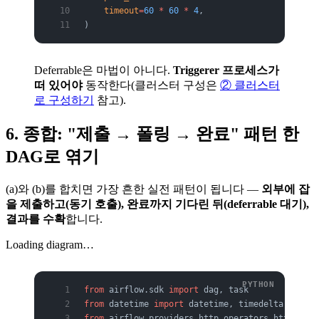
    timeout
=
60
 *
 60
 *
 4
,
)
Deferrable은 마법이 아니다.
Triggerer 프로세스가
떠 있어야
동작한다(클러스터 구성은
② 클러스터
로 구성하기
참고).
6. 종합: "제출 → 폴링 → 완료" 패턴 한
DAG로 엮기
(a)와 (b)를 합치면 가장 흔한 실전 패턴이 됩니다 —
외부에 잡
을 제출하고(동기 호출), 완료까지 기다린 뒤(deferrable 대기),
결과를 수확
합니다.
Loading diagram…
from
 airflow.sdk 
import
 dag, task
from
 datetime 
import
 datetime, timedelta
from
 airflow.providers.http.operators.http 
impo