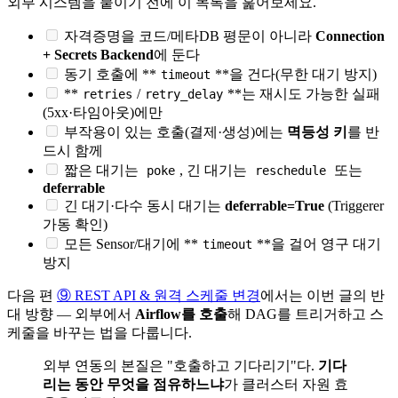
외부 시스템을 붙이기 전에 이 목록을 훑어보세요.
자격증명을 코드/메타DB 평문이 아니라
Connection
+ Secrets Backend
에 둔다
동기 호출에 **
**을 건다(무한 대기 방지)
timeout
**
/
**는 재시도 가능한 실패
retries
retry_delay
(5xx·타임아웃)에만
부작용이 있는 호출(결제·생성)에는
멱등성 키
를 반
드시 함께
짧은 대기는
, 긴 대기는
또는
poke
reschedule
deferrable
긴 대기·다수 동시 대기는
deferrable=True
(Triggerer
가동 확인)
모든 Sensor/대기에 **
**을 걸어 영구 대기
timeout
방지
다음 편
⑨ REST API & 원격 스케줄 변경
에서는 이번 글의 반
대 방향 — 외부에서
Airflow를 호출
해 DAG를 트리거하고 스
케줄을 바꾸는 법을 다룹니다.
외부 연동의 본질은 "호출하고 기다리기"다.
기다
리는 동안 무엇을 점유하느냐
가 클러스터 자원 효