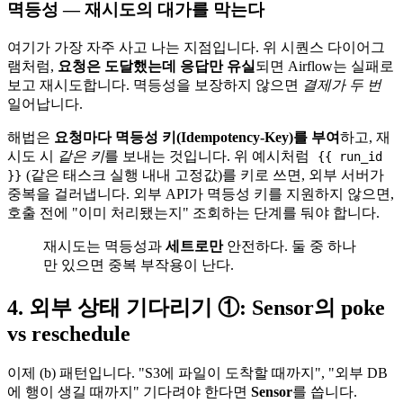
멱등성 — 재시도의 대가를 막는다
여기가 가장 자주 사고 나는 지점입니다. 위 시퀀스 다이어그
램처럼,
요청은 도달했는데 응답만 유실
되면 Airflow는 실패로
보고 재시도합니다. 멱등성을 보장하지 않으면
결제가 두 번
일어납니다.
해법은
요청마다 멱등성 키(Idempotency-Key)를 부여
하고, 재
시도 시
같은 키
를 보내는 것입니다. 위 예시처럼
{{ run_id
(같은 태스크 실행 내내 고정값)를 키로 쓰면, 외부 서버가
}}
중복을 걸러냅니다. 외부 API가 멱등성 키를 지원하지 않으면,
호출 전에 "이미 처리됐는지" 조회하는 단계를 둬야 합니다.
재시도는 멱등성과
세트로만
안전하다. 둘 중 하나
만 있으면 중복 부작용이 난다.
4. 외부 상태 기다리기 ①: Sensor의 poke
vs reschedule
이제 (b) 패턴입니다. "S3에 파일이 도착할 때까지", "외부 DB
에 행이 생길 때까지" 기다려야 한다면
Sensor
를 씁니다.