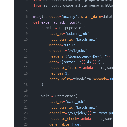
from
 airflow.providers.http.sensors.http 
import
@dag
(
schedule
=
"@daily"
, 
start_date
=
datetime(
202
def
 external_job_flow
():
    submit 
=
 HttpOperator(
        task_id
=
"submit_job"
,
        http_conn_id
=
"batch_api"
,
        method
=
"POST"
,
        endpoint
=
"/v1/jobs"
,
        headers
=
{
"Idempotency-Key"
: 
"
{{
 run_id 
        data
=
'{"date": "
{{
 ds 
}}
"}'
,
        response_filter
=lambda
 r: r.json()[
"job
        retries
=
3
,
        retry_delay
=
timedelta(
seconds
=
30
),
    )
    wait 
=
 HttpSensor(
        task_id
=
"wait_job"
,
        http_conn_id
=
"batch_api"
,
        endpoint
=
"/v1/jobs/
{{
 ti.xcom_pull(task
        response_check
=lambda
 r: r.json().get(
"
        deferrable
=
True
,