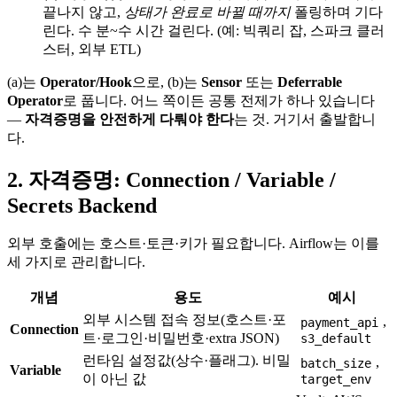
끝나지 않고,
상태가 완료로 바뀔 때까지
폴링하며 기다
린다. 수 분~수 시간 걸린다. (예: 빅쿼리 잡, 스파크 클러
스터, 외부 ETL)
(a)는
Operator/Hook
으로, (b)는
Sensor
또는
Deferrable
Operator
로 풉니다. 어느 쪽이든 공통 전제가 하나 있습니다
—
자격증명을 안전하게 다뤄야 한다
는 것. 거기서 출발합니
다.
2. 자격증명: Connection / Variable /
Secrets Backend
외부 호출에는 호스트·토큰·키가 필요합니다. Airflow는 이를
세 가지로 관리합니다.
개념
용도
예시
외부 시스템 접속 정보(호스트·포
,
payment_api
Connection
트·로그인·비밀번호·extra JSON)
s3_default
런타임 설정값(상수·플래그). 비밀
,
batch_size
Variable
이 아닌 값
target_env