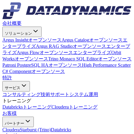
会社概要
ソリューション
Argus Insight
オープンソース
Argus Catalog
オープンソース
エ
ンタープライズ
Argus RAG Studio
オープンソース
エンタープ
ライズ
Argus Flow
オープンソース
エンタープライズ
Orbit
Works
オープンソース
Trino Monaco SQL Editor
オープンソース
Patroni PostgreSQL HA
オープンソース
High Performance Scatter
C# Component
オープンソース
特許
サービス
コンサルティング
技術サポート
システム運用
トレーニング
Databricksトレーニング
Clouderaトレーニング
お客様
パートナー
Cloudera
Starburst (Trino)
Databricks