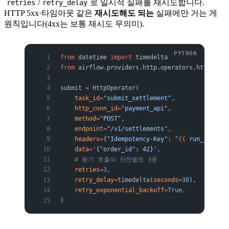
/
로 일시적 실패를 재시도합니다.
retries
retry_delay
HTTP 5xx·타임아웃 같은
재시도해도 되는
실패에만 거는 게
원칙입니다(4xx는 보통 재시도 무의미).
from
 datetime 
import
 timedelta
from
 airflow.providers.http.operators.http 
impo
submit 
=
 HttpOperator(
    task_id
=
"submit_settlement"
,
    http_conn_id
=
"payment_api"
,
    method
=
"POST"
,
    endpoint
=
"/v1/settlements"
,
    headers
=
{
"Idempotency-Key"
: 
"
{{
 run_id 
}}
"
}
    data
=
'{"order_id": 42}'
,
    # 동기 호출의 안전벨트 3종
    retries
=
3
,
    retry_delay
=
timedelta(
seconds
=
30
),
    retry_exponential_backoff
=
True
,
)