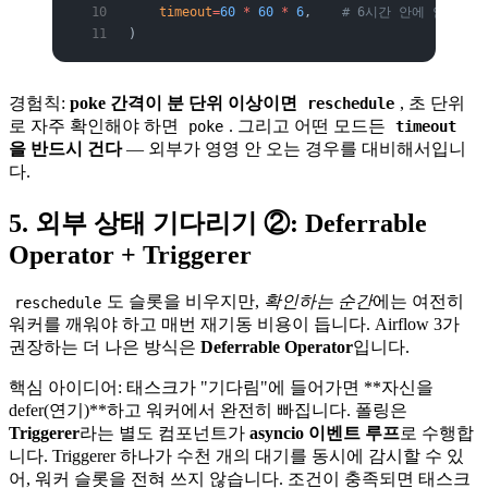
    timeout
=
60
 *
 60
 *
 6
,    
# 6시간 안에 안 오면
)
경험칙:
poke 간격이 분 단위 이상이면
, 초 단위
reschedule
로 자주 확인해야 하면
. 그리고 어떤 모드든
poke
timeout
을 반드시 건다
— 외부가 영영 안 오는 경우를 대비해서입니
다.
5. 외부 상태 기다리기 ②: Deferrable
Operator + Triggerer
도 슬롯을 비우지만,
확인하는 순간
에는 여전히
reschedule
워커를 깨워야 하고 매번 재기동 비용이 듭니다. Airflow 3가
권장하는 더 나은 방식은
Deferrable Operator
입니다.
핵심 아이디어: 태스크가 "기다림"에 들어가면 **자신을
defer(연기)**하고 워커에서 완전히 빠집니다. 폴링은
Triggerer
라는 별도 컴포넌트가
asyncio 이벤트 루프
로 수행합
니다. Triggerer 하나가 수천 개의 대기를 동시에 감시할 수 있
어, 워커 슬롯을 전혀 쓰지 않습니다. 조건이 충족되면 태스크