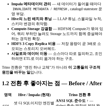
Impala 메타데이터 관리
— 새 데이터가 들어올 때마다
/
, catalogd·statestore 운
INVALIDATE METADATA
REFRESH
영 부담.
Hive의 느린 배치와 튜닝
— LLAP 튜닝, 스몰파일 누적,
스키마 변경의 취약함.
Compute-Storage 강결합
— HDFS에 Compute가 묶여 있
어, 쿼리 부하만 늘려도 Storage 노드까지 함께 증설해야
하는 경직된 확장.
HDFS 3 Copy Replica 비용
— 저장 용량이 곧 3배로 소
모되는 스토리지 오버헤드.
사일로와 데이터 이동
— 소스마다 따로 질의하고, 조인
하려면 ETL로 미리 옮겨야 하는 구조.
Trino 전환은 "엔진 하나 교체"가 아니라
이 고통들의 구조적
원인을 바꾸는 일
입니다.
1.2 전환 후 좋아지는 점 — Before / After
영역
Hive / Impala (현재)
Trino 전환 후
ANSI SQL 준수도 ↑
—
셋 다 SQL이지만 엔진별
dialect 종속·재작성 부담 완