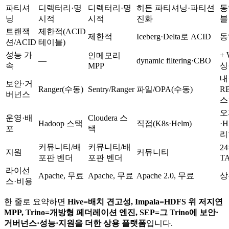
파티셔
디렉터리·명
디렉터리·명
히든 파티셔닝·파티션
동
닝
시적
시적
진화
블
트랜잭
제한적(ACID
제한적
Iceberg·Delta로 ACID
동
션/ACID
테이블)
성능 가
+ 
인메모리
—
dynamic filtering·CBO
속
MPP
싱
내
보안·거
Ranger(수동)
Sentry/Ranger
파일/OPA(수동)
R
버넌스
스
오
운영·배
Cloudera 스
Hadoop 스택
직접(K8s·Helm)
·H
포
택
리
커뮤니티/배
커뮤니티/배
2
지원
커뮤니티
포판 벤더
포판 벤더
T
라이선
Apache, 무료
Apache, 무료
Apache 2.0, 무료
상
스·비용
한 줄로 요약하면
Hive=배치 견고성, Impala=HDFS 위 저지연
MPP, Trino=개방형 페더레이션 엔진, SEP=그 Trino에 보안·
거버넌스·성능·지원을 더한 상용 플랫폼
입니다.