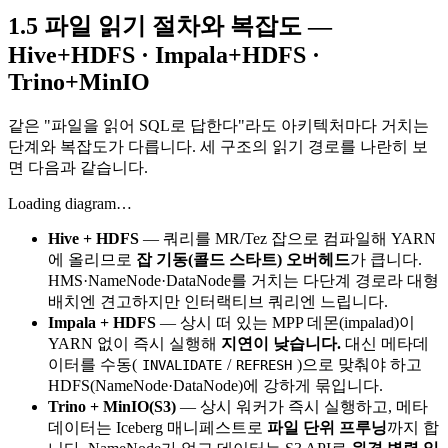
1.5 파일 읽기 절차와 복잡도 —
Hive+HDFS · Impala+HDFS ·
Trino+MinIO
같은 "파일을 읽어 SQL로 답한다"라도 아키텍처마다 거치는
단계와 복잡도가 다릅니다. 세 구조의 읽기 경로를 나란히 보
면 다음과 같습니다.
Loading diagram…
Hive + HDFS
— 쿼리를 MR/Tez 잡으로 컴파일해 YARN
에 올리므로
잡 기동(콜드 스타트) 오버헤드
가 큽니다.
HMS·NameNode·DataNode를 거치는 다단계 경로라 대형
배치엔 견고하지만 인터랙티브 쿼리엔 느립니다.
Impala + HDFS
— 상시 떠 있는 MPP 데몬(impalad)이
YARN 없이 즉시 실행해
지연이 낮습니다.
대신 메타데
이터를 수동(
/
)으로 맞춰야 하고
INVALIDATE
REFRESH
HDFS(NameNode·DataNode)에 강하게 묶입니다.
Trino + MinIO(S3)
— 상시 워커가 즉시 실행하고, 메타
데이터는 Iceberg 매니페스트로
파일 단위 프루닝
까지 합