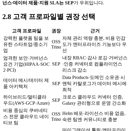
넌스·데이터 제품·지원 SLA는 SEP
가 우위입니다.
2.8 고객 프로파일별 권장 선택
고객 프로파일
권장
근거
강력한 플랫폼 팀을 보
자체 관리 역량 충분, 비용 민감
OSS
유한 스타트업/중소기
도가 엔터프라이즈 기능보다 우
Trino
업
선
내장 RBAC·감사 로깅·거버넌스
엄격한 보안·거버넌스
SEP
·인증 커넥터로 컴플라이언스
요건 기업(HIPAA·SOC
2·PCI)
리스크 감소
Data Products·도메인 소유권·시
데이터 메시/데이터 제
SEP
맨틱 카탈로그가 데이터 메시에
품 아키텍처
최적
하이브리드/멀티클라
크로스 클라우드 커넥터 인증,
SEP
우드(AWS·GCP·Azure)
Galaxy 관리형으로 운영 간소화
비용 중심의 쿠버네티
Helm 배포·라이선스 비용 없음,
OSS
스 전문 클라우드 네이
Trino
숙련 팀엔 커뮤니티로 충분
티브 팀
마이그레이션 툴링·엔터프라이