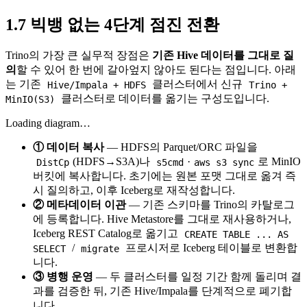
1.7 빅뱅 없는 4단계 점진 전환
Trino의 가장 큰 실무적 장점은
기존 Hive 데이터를 그대로 질
의
할 수 있어 한 번에 갈아엎지 않아도 된다는 점입니다. 아래
는 기존
클러스터에서 신규
Hive/Impala + HDFS
Trino +
클러스터로 데이터를 옮기는 구성도입니다.
MinIO(S3)
Loading diagram…
① 데이터 복사
— HDFS의 Parquet/ORC 파일을
(HDFS→S3A)나
·
로 MinIO
DistCp
s5cmd
aws s3 sync
버킷에 복사합니다. 초기에는 원본 포맷 그대로 옮겨 즉
시 질의하고, 이후 Iceberg로 재작성합니다.
② 메타데이터 이관
— 기존 스키마를 Trino의 카탈로그
에 등록합니다. Hive Metastore를 그대로 재사용하거나,
Iceberg REST Catalog로 옮기고
CREATE TABLE ... AS
/
프로시저로 Iceberg 테이블로 변환합
SELECT
migrate
니다.
③ 병행 운영
— 두 클러스터를 일정 기간 함께 돌리며 결
과를 검증한 뒤, 기존 Hive/Impala를 단계적으로 폐기합
니다.