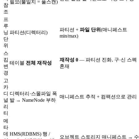
필요(불일치 = 풀스캔)
참
조
프
루
파티션 +
파일 단위
(매니페스트
닝
파티션(디렉터리)
min/max)
단
위
스
킴
재작성 0
— 파티션 진화, 구·신 스펙
테이블
전체 재작성
변
혼재
경
고
카
디
디렉터리·스몰파일 폭
매니페스트 추적 + 컴팩션으로 관리
널
발 → NameNode 부하
리
티
메
타
데
HMS(RDBMS) 행 /
오브젝트 스토리지 매니페스트 → 수