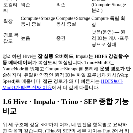
로컬리
의존
의존
(Compute·Storage
분리)
티
Compute+Storage
Compute+Storage
Compute 독립 확
확장
동시 증설
동시 증설
장
낮음(운영) — 원
경로 복
높음
중간
격 IO는 캐시·프루
잡도
닝으로 상쇄
정리하면 Hive는
잡 실행 오버헤드
, Impala는
HDFS 강결합·수
동 메타데이터
가 복잡도의 핵심입니다. Trino+MinIO는
NameNode를 없애고 Compute·Storage를 분리해
운영 경로가 단
순
해지며, 유일한 약점인 원격 IO는 파일 프루닝과 캐시(Warp
Speed)로 메웁니다. 접근 경로가 왜 더 빠른지는
HDFS보다
MinIO가 빠른 진짜 이유
에서 더 깊게 다룹니다.
1.6 Hive · Impala · Trino · SEP 종합 기능
비교
위 세 구조에 상용 SEP까지 더해, 네 엔진을 항목별로 요약하
면 다음과 같습니다. (Trino와 SEP의 세부 차이는 Part 2에서 카