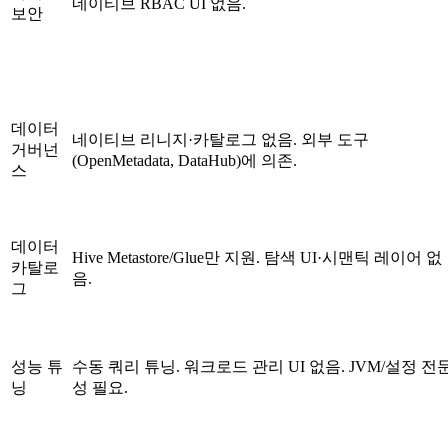
네이티브 RBAC UI 없음.
보안
데이터
네이티브 리니지·카탈로그 없음. 외부 도구
거버넌
(OpenMetadata, DataHub)에 의존.
스
데이터
Hive Metastore/Glue만 지원. 탐색 UI·시맨틱 레이어 없
카탈로
음.
그
성능 튜
수동 쿼리 튜닝. 워크로드 관리 UI 없음. JVM/설정 전
닝
성 필요.