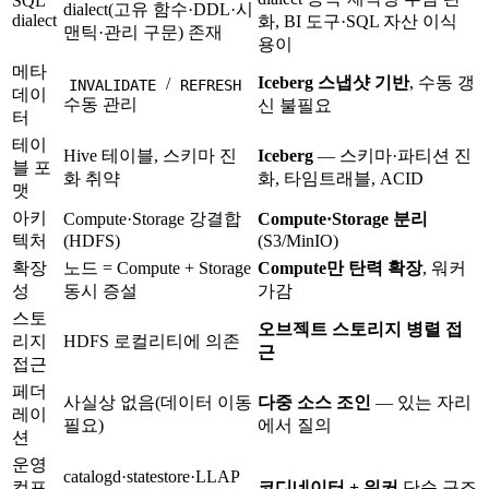
SQL
dialect(고유 함수·DDL·시
dialect
화, BI 도구·SQL 자산 이식
맨틱·관리 구문) 존재
용이
메타
Iceberg 스냅샷 기반
, 수동 갱
/
INVALIDATE
REFRESH
데이
수동 관리
신 불필요
터
테이
Hive 테이블, 스키마 진
Iceberg
— 스키마·파티션 진
블 포
화 취약
화, 타임트래블, ACID
맷
아키
Compute·Storage 강결합
Compute·Storage 분리
텍처
(HDFS)
(S3/MinIO)
확장
노드 = Compute + Storage
Compute만 탄력 확장
, 워커
성
동시 증설
가감
스토
오브젝트 스토리지 병렬 접
리지
HDFS 로컬리티에 의존
근
접근
페더
사실상 없음(데이터 이동
다중 소스 조인
— 있는 자리
레이
필요)
에서 질의
션
운영
catalogd·statestore·LLAP
컴포
코디네이터 + 워커
단순 구조