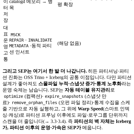
이
catalogd 메모리 → 병
평 확장
터
목
저
장
대
표
MSCK
·
운
REPAIR
INVALIDATE
(해당 없음)
·동적 파티
METADATA
영
션 인서트
고
통
그리고 SEP는 여기서 한 발 더 나갑니다.
히든 파티셔닝·파티
션 진화는 OSS Trino + Iceberg의 공통 이점입니다. 다만 파티션
설계가 좋아져도
스몰파일 누적·스냅샷 증가·통계 노후화
라는
운영 숙제는 남습니다. SEP는
자동 테이블 유지관리
로
(컴팩션)·
(스냅샷 만
optimize
expire_snapshots
료)·
(오펀 파일 정리)·통계 수집을 스케
remove_orphan_files
줄 기반으로 자동 실행하고, 그 위에
Warp Speed
(스마트 인덱
싱·캐싱)로 파티션 프루닝 이후에도 파일·로우그룹 단위까지
스캔을 더 줄입니다(→ 3.3·3.4). 즉
파티션의 벽 자체는 Iceberg
가, 파티션 이후의 운영·가속은 SEP가
메웁니다.