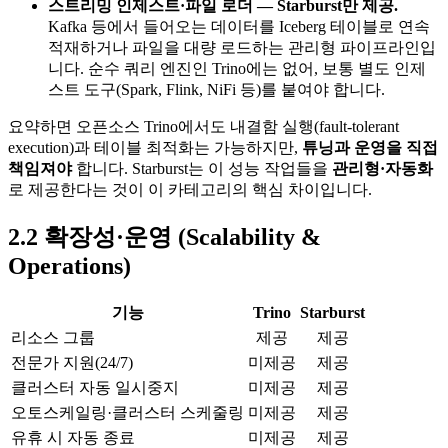
스트리밍 인제스트·파일 로더 — Starburst만 제공.
Kafka 등에서 들어오는 데이터를 Iceberg 테이블로 연속
적재하거나 파일을 대량 로드하는 관리형 파이프라인입
니다. 순수 쿼리 엔진인 Trino에는 없어, 보통 별도 인제
스트 도구(Spark, Flink, NiFi 등)를 붙여야 합니다.
요약하면 오픈소스 Trino에서도 내결함 실행(fault-tolerant
execution)과 테이블 최적화는 가능하지만,
튜닝과 운영을 직접
책임져야
합니다. Starburst는 이 성능 작업들을
관리형·자동화
로 제공한다는 것이 이 카테고리의 핵심 차이입니다.
2.2 확장성·운영 (Scalability &
Operations)
기능
Trino
Starburst
리소스 그룹
제공
제공
전문가 지원(24/7)
미제공
제공
클러스터 자동 일시중지
미제공
제공
오토스케일링·클러스터 스케줄링
미제공
제공
유휴 시 자동 종료
미제공
제공