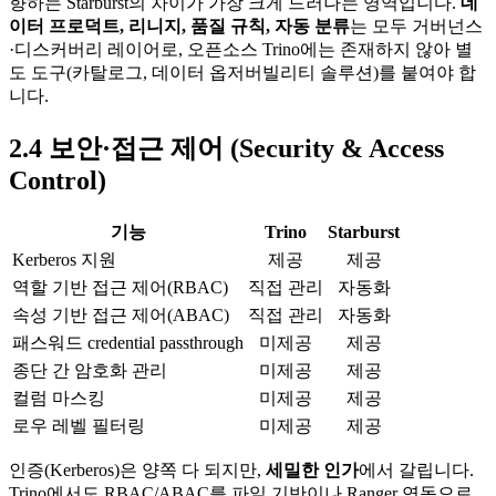
향하는 Starburst의 차이가 가장 크게 드러나는 영역입니다.
데
이터 프로덕트, 리니지, 품질 규칙, 자동 분류
는 모두 거버넌스
·디스커버리 레이어로, 오픈소스 Trino에는 존재하지 않아 별
도 도구(카탈로그, 데이터 옵저버빌리티 솔루션)를 붙여야 합
니다.
2.4 보안·접근 제어 (Security & Access
Control)
기능
Trino
Starburst
Kerberos 지원
제공
제공
역할 기반 접근 제어(RBAC)
직접 관리
자동화
속성 기반 접근 제어(ABAC)
직접 관리
자동화
패스워드 credential passthrough
미제공
제공
종단 간 암호화 관리
미제공
제공
컬럼 마스킹
미제공
제공
로우 레벨 필터링
미제공
제공
인증(Kerberos)은 양쪽 다 되지만,
세밀한 인가
에서 갈립니다.
Trino에서도 RBAC/ABAC를 파일 기반이나 Ranger 연동으로