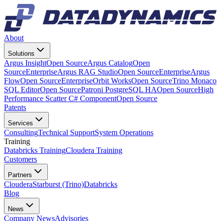
About
Solutions
Argus Insight
Open Source
Argus Catalog
Open
Source
Enterprise
Argus RAG Studio
Open Source
Enterprise
Argus
Flow
Open Source
Enterprise
Orbit Works
Open Source
Trino Monaco
SQL Editor
Open Source
Patroni PostgreSQL HA
Open Source
High
Performance Scatter C# Component
Open Source
Patents
Services
Consulting
Technical Support
System Operations
Training
Databricks Training
Cloudera Training
Customers
Partners
Cloudera
Starburst (Trino)
Databricks
Blog
News
Company News
Advisories