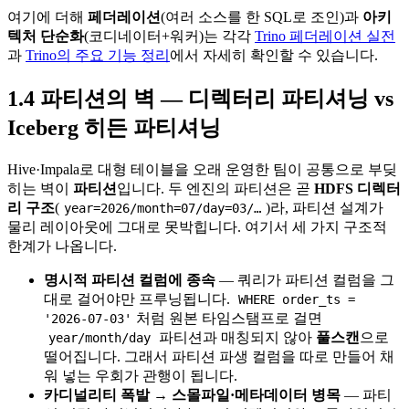
여기에 더해
페더레이션
(여러 소스를 한 SQL로 조인)과
아키
텍처 단순화
(코디네이터+워커)는 각각
Trino 페더레이션 실전
과
Trino의 주요 기능 정리
에서 자세히 확인할 수 있습니다.
1.4 파티션의 벽 — 디렉터리 파티셔닝 vs
Iceberg 히든 파티셔닝
Hive·Impala로 대형 테이블을 오래 운영한 팀이 공통으로 부딪
히는 벽이
파티션
입니다. 두 엔진의 파티션은 곧
HDFS 디렉터
리 구조
(
)라, 파티션 설계가
year=2026/month=07/day=03/…
물리 레이아웃에 그대로 못박힙니다. 여기서 세 가지 구조적
한계가 나옵니다.
명시적 파티션 컬럼에 종속
— 쿼리가 파티션 컬럼을 그
대로 걸어야만 프루닝됩니다.
WHERE order_ts =
처럼 원본 타임스탬프로 걸면
'2026-07-03'
파티션과 매칭되지 않아
풀스캔
으로
year/month/day
떨어집니다. 그래서 파티션 파생 컬럼을 따로 만들어 채
워 넣는 우회가 관행이 됩니다.
카디널리티 폭발 → 스몰파일·메타데이터 병목
— 파티