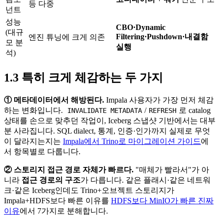
등 다중
넌트
성능
CBO·Dynamic
(대규
Filtering·Pushdown·내결함
엔진 튜닝에 크게 의존
모 분
실행
석)
1.3 특히 크게 체감하는 두 가지
① 메타데이터에서 해방된다.
Impala 사용자가 가장 먼저 체감
하는 변화입니다.
/
로 catalog
INVALIDATE METADATA
REFRESH
상태를 손으로 맞추던 작업이, Iceberg 스냅샷 기반에서는 대부
분 사라집니다. SQL dialect, 통계, 인증·인가까지 실제로 무엇
이 달라지는지는
Impala에서 Trino로 마이그레이션 가이드
에
서 항목별로 다룹니다.
② 스토리지 접근 경로 자체가 빠르다.
"매체가 빨라서"가 아
니라
접근 경로의 구조
가 다릅니다. 같은 플래시·같은 네트워
크·같은 Iceberg인데도 Trino+오브젝트 스토리지가
Impala+HDFS보다 빠른 이유를
HDFS보다 MinIO가 빠른 진짜
이유
에서 7가지로 분해합니다.