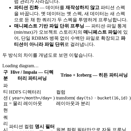
럼 관리가 사라집니다.
파티션 진화
— 데이터를
재작성하지 않고
파티션 스펙
을 바꿉니다. 옛 데이터는 옛 스펙, 새 데이터는 새 스펙
으로 둔 채 한 쿼리가 두 스펙을 투명하게 프루닝합니다.
매니페스트 기반 파일 단위 프루닝
— 파티션·파일 통계
(min/max)가 오브젝트 스토리지의
매니페스트 파일
에 있
어, 단일 RDBMS 병목 없이 수백만 파일로 확장되고
파
티션이 아니라 파일 단위
로 걸러냅니다.
두 방식의 차이를 개념도로 보면 이렇습니다.
Loading diagram…
구
Hive / Impala — 디렉
Trino + Iceberg — 히든 파티셔닝
분
터리 파티셔닝
파
티
HDFS 디렉터리
컬럼
션
(
)
transform(
·
)
year=/month=/day=
day(ts)
bucket(16,id)
= 물리 레이아웃
레이아웃과 분리
표
현
쿼
리
파티션 컬럼
명시 필터
시
원본 컬럼 필터만으로 자동 프루닝