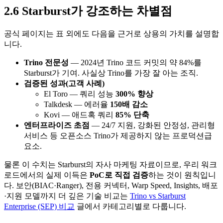
2.6 Starburst가 강조하는 차별점
공식 페이지는 표 외에도 다음을 근거로 상용의 가치를 설명합
니다.
Trino 전문성
— 2024년 Trino 코드 커밋의 약 84%를
Starburst가 기여. 사실상 Trino를 가장 잘 아는 조직.
검증된 성과(고객 사례)
El Toro — 쿼리 성능
300% 향상
Talkdesk — 에러율
150배 감소
Kovi — 애드혹 쿼리
85% 단축
엔터프라이즈 초점
— 24/7 지원, 강화된 안정성, 관리형
서비스 등 오픈소스 Trino가 제공하지 않는 프로덕션급
요소.
물론 이 수치는 Starburst의 자사 마케팅 자료이므로, 우리 워크
로드에서의 실제 이득은
PoC로 직접 검증
하는 것이 원칙입니
다. 보안(BIAC·Ranger), 전용 커넥터, Warp Speed, Insights, 배포
·지원 모델까지 더 깊은 기술 비교는
Trino vs Starburst
Enterprise (SEP) 비교
글에서 카테고리별로 다룹니다.