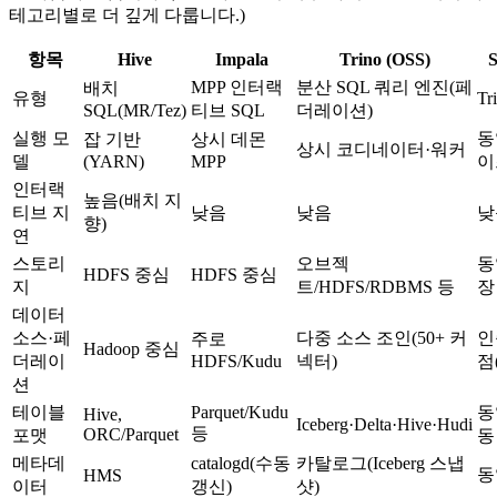
테고리별로 더 깊게 다룹니다.)
항목
Hive
Impala
Trino (OSS)
S
MPP 인터랙
분산 SQL 쿼리 엔진(페
배치
유형
T
SQL(MR/Tez)
티브 SQL
더레이션)
실행 모
동
잡 기반
상시 데몬
상시 코디네이터·워커
델
(YARN)
MPP
이
인터랙
높음(배치 지
티브 지
낮음
낮음
낮
향)
연
스토리
오브젝
동
HDFS 중심
HDFS 중심
지
트/HDFS/RDBMS 등
장
데이터
소스·페
다중 소스 조인(50+ 커
인
주로
Hadoop 중심
더레이
HDFS/Kudu
넥터)
점(
션
테이블
Parquet/Kudu
동일
Hive,
Iceberg·Delta·Hive·Hudi
등
ORC/Parquet
포맷
동
메타데
catalogd(수동
카탈로그(Iceberg 스냅
동
HMS
이터
갱신)
샷)