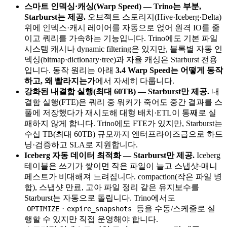
스마트 인덱싱·캐싱(Warp Speed) — Trino는 부분,
Starburst는 제공.
오브젝트 스토리지(Hive·Iceberg·Delta)
위에 인덱스·캐시 레이어를 자동으로 얹어 원격 IO를 줄
이고 쿼리를 가속하는 기능입니다. Trino에도 기본 파일
시스템 캐시나 dynamic filtering은 있지만, 블록별 자동 인
덱싱(bitmap·dictionary·tree)과 자율 캐싱은 Starburst 전용
입니다. 동작 원리는 아래
3.4 Warp Speed는 어떻게 동작
하고, 왜 빨라지는가
에서 자세히 다룹니다.
강화된 내결함 실행(최대 60TB) — Starburst만 제공.
내
결함 실행(FTE)은 쿼리 중 워커가 죽어도 중간 결과를 스
풀에 저장했다가 재시도해 대형 배치·ETL이 통째로 실
패하지 않게 합니다. Trino에도 FTE가 있지만, Starburst는
수십 TB(최대 60TB) 규모까지 엔터프라이즈급으로 하드
닝·검증하고 SLA로 지원합니다.
Iceberg 자동 데이터 최적화 — Starburst만 제공.
Iceberg
테이블은 쓰기가 쌓이면 작은 파일이 늘고 스냅샷·매니
페스트가 비대해져 느려집니다. compaction(작은 파일 병
합), 스냅샷 만료, 고아 파일 정리 같은 유지보수를
Starburst는 자동으로 돌립니다. Trino에서도
·
등을 수동/스케줄로 실
OPTIMIZE
expire_snapshots
행할 수 있지만 직접 운영해야 합니다.