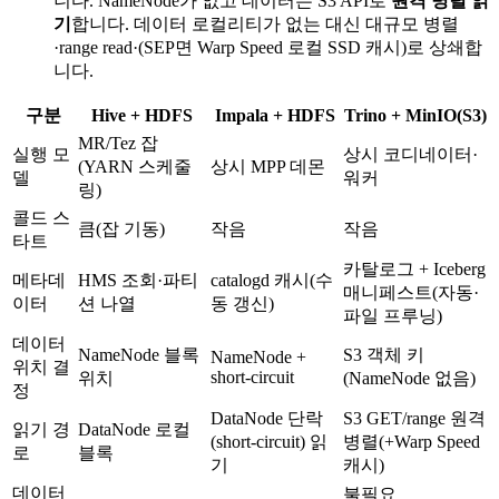
니다. NameNode가 없고 데이터는 S3 API로
원격 병렬 읽
기
합니다. 데이터 로컬리티가 없는 대신 대규모 병렬
·range read·(SEP면 Warp Speed 로컬 SSD 캐시)로 상쇄합
니다.
구분
Hive + HDFS
Impala + HDFS
Trino + MinIO(S3)
MR/Tez 잡
실행 모
상시 코디네이터·
(YARN 스케줄
상시 MPP 데몬
델
워커
링)
콜드 스
큼(잡 기동)
작음
작음
타트
카탈로그 + Iceberg
메타데
HMS 조회·파티
catalogd 캐시(수
매니페스트(자동·
이터
션 나열
동 갱신)
파일 프루닝)
데이터
NameNode 블록
S3 객체 키
NameNode +
위치 결
short-circuit
위치
(NameNode 없음)
정
DataNode 단락
S3 GET/range 원격
읽기 경
DataNode 로컬
(short-circuit) 읽
병렬(+Warp Speed
로
블록
기
캐시)
데이터
불필요