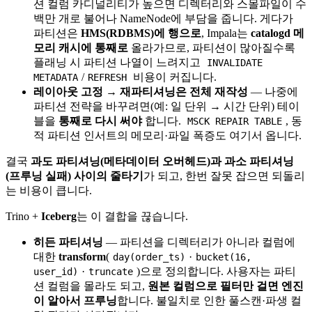
션 컬럼 카디널리티가 높으면 디렉터리와 스몰파일이 수
백만 개로 불어나 NameNode에 부담을 줍니다. 게다가
파티션은
HMS(RDBMS)에 행으로
, Impala는
catalogd 메
모리 캐시에 통째로
올라가므로, 파티션이 많아질수록
플래닝 시 파티션 나열이 느려지고
INVALIDATE
/
비용이 커집니다.
METADATA
REFRESH
레이아웃 고정 → 재파티셔닝은 전체 재작성
— 나중에
파티션 전략을 바꾸려면(예: 일 단위 → 시간 단위) 테이
블을
통째로 다시 써야
합니다.
, 동
MSCK REPAIR TABLE
적 파티션 인서트의 메모리·파일 폭증도 여기서 옵니다.
결국
과도 파티셔닝(메타데이터 오버헤드)과 과소 파티셔닝
(프루닝 실패) 사이의 줄타기
가 되고, 한번 잘못 잡으면 되돌리
는 비용이 큽니다.
Trino +
Iceberg
는 이 결합을 끊습니다.
히든 파티셔닝
— 파티션을 디렉터리가 아니라 컬럼에
대한
transform
(
·
day(order_ts)
bucket(16,
·
)으로 정의합니다. 사용자는 파티
user_id)
truncate
션 컬럼을 몰라도 되고,
원본 컬럼으로 필터만 걸면 엔진
이 알아서 프루닝
합니다. 불일치로 인한 풀스캔·파생 컬