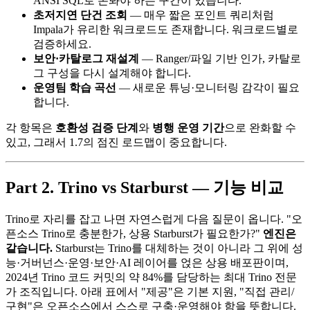
ANSI SQL로 손봐야 하는 구간이 있습니다.
초저지연 단건 조회
— 매우 짧은 포인트 쿼리처럼
Impala가 유리한 워크로드도 존재합니다. 워크로드별로
검증하세요.
보안·카탈로그 재설계
— Ranger/파일 기반 인가, 카탈로
그 구성을 다시 설계해야 합니다.
운영팀 학습 곡선
— 새로운 튜닝·모니터링 감각이 필요
합니다.
각 항목은
호환성 검증 단계
와
병행 운영 기간
으로 완화할 수
있고, 그래서 1.7의 점진 로드맵이 중요합니다.
Part 2. Trino vs Starburst — 기능 비교
Trino로 자리를 잡고 나면 자연스럽게 다음 질문이 옵니다. "오
픈소스 Trino로 충분한가, 상용 Starburst가 필요한가?"
엔진은
같습니다.
Starburst는 Trino를 대체하는 것이 아니라 그 위에 성
능·거버넌스·운영·보안·AI 레이어를 얹은 상용 배포판이며,
2024년 Trino 코드 커밋의 약 84%를 담당하는 최대 Trino 전문
가 조직입니다. 아래 표에서 "제공"은 기본 지원, "직접 관리/
구현"은 오픈소스에서 스스로 구축·운영해야 함을 뜻합니다.