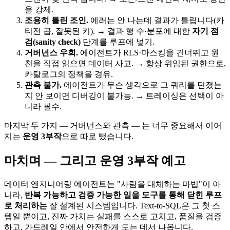
을 강제.
조용히 틀린 조인.
에러는 안 나는데 결과가 틀립니다(카
티전 곱, 잘못된 키). → 결과 행 수·분포에 대한
자기 점
검(sanity check)
단계를 루프에 넣기.
거버넌스 우회.
에이전트가 RLS·마스킹을 건너뛰고 원
천을 직접 읽으면 데이터 사고. → 항상 위임된 권한으로,
카탈로그의 정책을 경유.
관측 불가.
에이전트가 무슨 생각으로 그 쿼리를 던졌는
지 안 보이면 디버깅이 불가능. → 트레이싱은 선택이 아
니라 필수.
마지막 두 가지 — 거버넌스와 관측 — 는 너무 중요해서 이어
지는
운영 3부작
으로 따로 뺐습니다.
마치며 — 그리고 운영 3부작 예고
데이터 엔지니어링 에이전트는 "사람을 대체하는 마법"이 아
니라,
반복 가능하고 검증 가능한 일을 도구를 통해 닫힌 루프
로 처리하는
잘 설계된 시스템입니다. Text-to-SQL은 그 첫 스
텝일 뿐이고, 진짜 가치는 실패를 스스로 고치고, 품질을 검증
하고, 가드레일 안에서 안전하게 도는 데서 나옵니다.