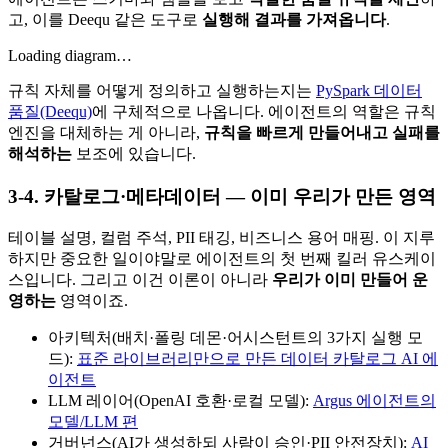
고, 이를 Deequ 같은 도구로
실행해 결과를 가져옵니다
.
Loading diagram…
규칙 자체를 어떻게 정의하고 실행하는지는
PySpark 데이터
품질(Deequ)
에 구체적으로 나옵니다. 에이전트의 역할은 규칙
엔진을 대체하는 게 아니라,
규칙을 빠르게 만들어내고 실패를
해석하는
보조에 있습니다.
3-4. 카탈로그·메타데이터 — 이미 우리가 만든 영역
테이블 설명, 컬럼 주석, PII 태깅, 비즈니스 용어 매핑. 이 지루
하지만 중요한 일이야말로 에이전트의 첫 번째 킬러 유스케이
스입니다. 그리고 이건 이론이 아니라
우리가 이미 만들어 운
영하는
영역이죠.
아키텍처(배치·폴링 데몬·어시스턴트의 3가지 실행 모
드):
표준 라이브러리만으로 만든 데이터 카탈로그 AI 에
이전트
LLM 레이어(OpenAI 호환·로컬 모델):
Argus 에이전트의
모델/LLM 편
거버넌스(AI가 생성하되 사람이 승인·PII 안전장치):
AI