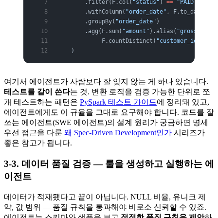
        .filter(F.col(
"status"
) 
==
 "PAID"
)
        .withColumn(
"order_date"
, F.to_date(
"cr
        .groupBy(
"order_date"
)
        .agg(F.sum(
"amount"
).alias(
"gross_sales
             F.countDistinct(
"customer_id"
).ali
    )
여기서 에이전트가 사람보다 잘 잊지 않는 게 하나 있습니다.
테스트를 같이 쓴다
는 것. 변환 로직을 검증 가능한 단위로 쪼
개 테스트하는 패턴은
PySpark 테스트 가이드
에 정리돼 있고,
에이전트에게도 이 규율을 그대로 요구해야 합니다. 코드를 잘
쓰는 에이전트(SWE 에이전트)의 설계 원리가 궁금하면 명세
우선 접근을 다룬
왜 Spec-Driven Development인가
시리즈가
좋은 참고가 됩니다.
3-3. 데이터 품질 검증 — 룰을 생성하고 실행하는 에
이전트
데이터가 적재됐다고 끝이 아닙니다. NULL 비율, 유니크 제
약, 값 범위 — 품질 규칙을 통과해야 비로소 신뢰할 수 있죠.
에이전트는 스키마와 샘플을 보고
적절한 품질 규칙을 제안
하