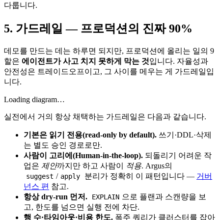
다룹니다.
5. 가드레일 — 프로덕션의 진짜 90%
데모를 만드는 데는 하루면 되지만, 프로덕션에 올리는 일의 9
할은
에이전트가 사고 치지 못하게 막는 것
입니다. 자율성과
안전성은 트레이드오프이고, 그 사이를 메우는 게 가드레일입
니다.
Loading diagram…
실전에서 거의 항상 채택하는 가드레일은 다음과 같습니다.
기본은 읽기 전용(read-only by default).
쓰기·DDL·삭제
는 별도 승인 경로로만.
사람이 고리에(Human-in-the-loop).
되돌리기 어려운 작
업은
제안
까지만 하고 사람이
적용
. Argus의
/
분리가 정확히 이 패턴입니다 —
거버
suggest
apply
넌스 편
참고.
항상 dry-run 먼저.
으로 플랜과 스캔량을 보
EXPLAIN
고, 한도를 넘으면 실행 전에 차단.
행 수·타임아웃·비용 한도.
폭주 쿼리가 클러스터를 잡아