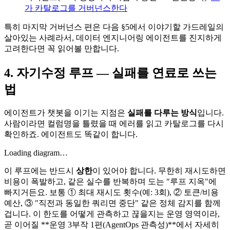
가 카탈로그를 거버넌스한다
특히 마지막 거버넌스 편은 다음 §5에서 이야기할 가드레일의
살아있는 사례라서, 데이터 엔지니어링 에이전트를 진지하게
고려한다면 꼭 읽어볼 만합니다.
4. 자기수정 루프 — 실패를 연료로 쓰는
법
에이전트가 챗봇을 이기는 지점은
실패를 다루는 방식
입니다.
사람이라면 컬럼명을 틀렸을 때 에러를 읽고 카탈로그를 다시
확인하죠. 에이전트도 똑같이 합니다.
Loading diagram…
이 루프에는 반드시
상한
이 있어야 합니다. 무한히 재시도하면
비용이 폭발하고, 같은 실수를 반복하며 도는 "루프 지옥"에
빠지거든요. 보통 ① 최대 재시도 횟수(예: 3회), ② 토큰/비용
예산, ③ "직전과 동일한 쿼리면 중단" 같은 정체 감지를 함께
겁니다. 이 한도를 어떻게 관측하고 끊을지는 운영 영역이라,
곧 이어질 **운영 3부작 1편(AgentOps 관측성)**에서 자세히