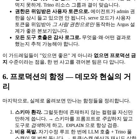
먹지 못하게. Trino 리소스 그룹과 결이 맞습니다.
권한은 위임받은 사용자 토큰으로.
에이전트가 admin 권
한을 상시 들고 있으면 안 됩니다. serve 모드가 사용자
토큰을 위임받아
그 사람 권한으로만
동작하는 Argus 설
계가 좋은 본보기입니다.
모든 도구 호출은 감사 로그로.
무엇을·왜·어떤 결과로
했는지 추적 가능해야 합니다.
이 가드레일들이 "있으면 좋은" 게 아니라
없으면 프로덕션 금
지
수준이라는 점을, 한 번 사고를 겪어본 팀은 다 압니다.
6. 프로덕션의 함정 — 데모와 현실의 거
리
마지막으로, 실제로 올려보면 만나는 함정들을 정리합니다.
스키마 환각.
그럴듯한데 존재하지 않는 컬럼을 자신만
만하게 씁니다. → 스키마를 프롬프트로
주입
하지 말고
도구로
검색
하게 하고,
으로 항상 검증.
EXPLAIN
비용 폭발.
자기수정 루프 한 번에 LLM 호출 + Trino 풀
스캔이 몇 번씩 돕니다. → 토큰/스캔 예산과 재시도 상한