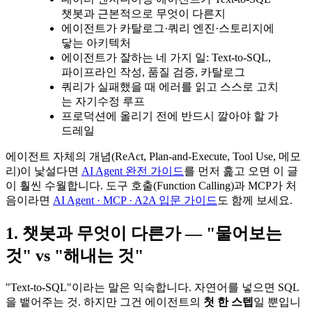
챗봇과 근본적으로 무엇이 다른지
에이전트가 카탈로그·쿼리 엔진·스토리지에
닿는 아키텍처
에이전트가 잘하는 네 가지 일: Text-to-SQL,
파이프라인 작성, 품질 검증, 카탈로그
쿼리가 실패했을 때 에러를 읽고 스스로 고치
는 자기수정 루프
프로덕션에 올리기 전에 반드시 깔아야 할 가
드레일
에이전트 자체의 개념(ReAct, Plan-and-Execute, Tool Use, 메모
리)이 낯설다면
AI Agent 완전 가이드
를 먼저 훑고 오면 이 글
이 훨씬 수월합니다. 도구 호출(Function Calling)과 MCP가 처
음이라면
AI Agent · MCP · A2A 입문 가이드
도 함께 보세요.
1. 챗봇과 무엇이 다른가 — "물어보는
것" vs "해내는 것"
"Text-to-SQL"이라는 말은 익숙합니다. 자연어를 넣으면 SQL
을 뱉어주는 것. 하지만 그건 에이전트의
첫 한 스텝
일 뿐입니