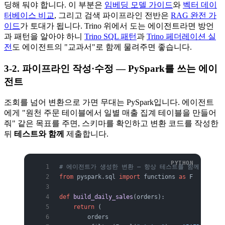
딩해 둬야 합니다. 이 부분은
임베딩 모델 가이드
와
벡터 데이
터베이스 비교
, 그리고 검색 파이프라인 전반은
RAG 완전 가
이드
가 토대가 됩니다. Trino 위에서 도는 에이전트라면 방언
과 패턴을 알아야 하니
Trino SQL 패턴
과
Trino 페더레이션 실
전
도 에이전트의 "교과서"로 함께 물려주면 좋습니다.
3-2. 파이프라인 작성·수정 — PySpark를 쓰는 에이
전트
조회를 넘어 변환으로 가면 무대는 PySpark입니다. 에이전트
에게 "원천 주문 테이블에서 일별 매출 집계 테이블을 만들어
줘" 같은 목표를 주면, 스키마를 확인하고 변환 코드를 작성한
뒤
테스트와 함께
제출합니다.
# 에이전트가 생성한 변환 — 항상 테스트를 함께 낸다
from
 pyspark.sql 
import
 functions 
as
 F
def
 build_daily_sales
(orders):
    return
 (
        orders