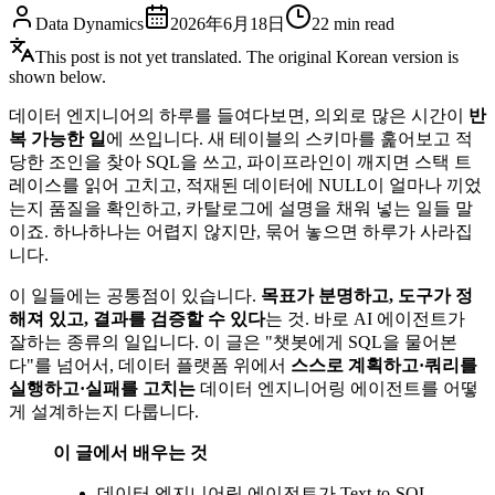
Data Dynamics
2026年6月18日
22
min read
This post is not yet translated. The original Korean version is
shown below.
데이터 엔지니어의 하루를 들여다보면, 의외로 많은 시간이
반
복 가능한 일
에 쓰입니다. 새 테이블의 스키마를 훑어보고 적
당한 조인을 찾아 SQL을 쓰고, 파이프라인이 깨지면 스택 트
레이스를 읽어 고치고, 적재된 데이터에 NULL이 얼마나 끼었
는지 품질을 확인하고, 카탈로그에 설명을 채워 넣는 일들 말
이죠. 하나하나는 어렵지 않지만, 묶어 놓으면 하루가 사라집
니다.
이 일들에는 공통점이 있습니다.
목표가 분명하고, 도구가 정
해져 있고, 결과를 검증할 수 있다
는 것. 바로 AI 에이전트가
잘하는 종류의 일입니다. 이 글은 "챗봇에게 SQL을 물어본
다"를 넘어서, 데이터 플랫폼 위에서
스스로 계획하고·쿼리를
실행하고·실패를 고치는
데이터 엔지니어링 에이전트를 어떻
게 설계하는지 다룹니다.
이 글에서 배우는 것
데이터 엔지니어링 에이전트가 Text-to-SQL