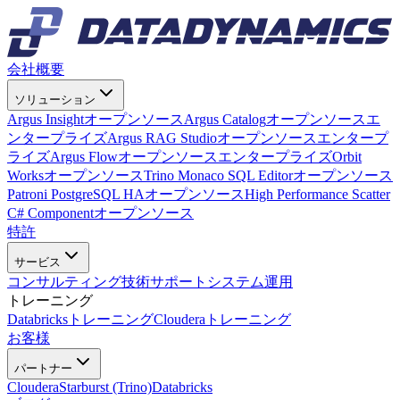
会社概要
ソリューション
Argus Insight
オープンソース
Argus Catalog
オープンソース
エ
ンタープライズ
Argus RAG Studio
オープンソース
エンタープ
ライズ
Argus Flow
オープンソース
エンタープライズ
Orbit
Works
オープンソース
Trino Monaco SQL Editor
オープンソース
Patroni PostgreSQL HA
オープンソース
High Performance Scatter
C# Component
オープンソース
特許
サービス
コンサルティング
技術サポート
システム運用
トレーニング
Databricksトレーニング
Clouderaトレーニング
お客様
パートナー
Cloudera
Starburst (Trino)
Databricks