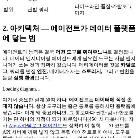
파이프라인·품질·카탈로그
범위
단발 쿼리
까지
2. 아키텍처 — 에이전트가 데이터 플랫폼
에 닿는 법
에이전트의 능력은 결국
어떤 도구를 쥐여주느냐
로 결정됩니
다. 데이터 엔지니어링 에이전트에게 필요한 도구는 사람 엔지
니어가 쓰는 것과 정확히 같습니다. 메타데이터를 찾을
카탈로
그
, 쿼리를 던질
엔진
, 데이터가 사는
스토리지
, 그리고 변환을
돌릴
실행 환경
입니다.
Loading diagram…
여기서 중요한 설계 원칙 하나.
에이전트는 데이터에 직접 손
대지 않습니다.
항상 도구라는 좁은 통로를 통해서만 플랫폼에
닿습니다. 이게 왜 중요하냐면, 그 통로마다 권한·감사·한도를
거는 단 하나의 지점이 되기 때문입니다(§5에서 다룹니다). 자
사
Argus 카탈로그 에이전트
도 정확히 이 철학 — AI 코드를
API 서버에 끼워 넣지 않고 독립 에이전트로 떼어내, 도구를