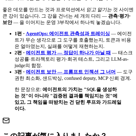
좋은 데모를 만드는 것과 프로덕션에서
믿고 맡기는
것 사이엔
큰 강이 있습니다. 그 강을 건너는 세 개의 다리 —
관측·평가·
보안
— 을 이어지는 운영 3부작에서 하나씩 놓겠습니다.
1편 ·
AgentOps: 에이전트 관측성과 트레이싱
— 에이전
트가 무슨 생각으로 그 도구를 호출했는지, 토큰과 비용
은 얼마였는지, 실패를 어떻게 재현하는지.
2편 ·
에이전트 평가 — 정답이 하나가 아닐 때
— 태스크
성공률·트라젝토리 평가·회귀 테스트, 그리고 LLM-as-
judge의 함정.
3편 ·
에이전트 보안 — 프롬프트 인젝션 그 너머
— 도구
권한 최소화, 샌드박싱, confused deputy, MCP 신뢰 경계.
한 문장으로:
에이전트의 가치는 "SQL을 생성하
는 것"이 아니라 "검증된 결과를 책임지는 것"에
있고, 그 책임을 떠받치는 건 닫힌 루프와 가드레일
이다.