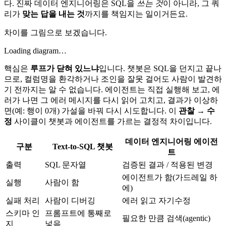
다. 진짜 데이터 엔지니어링은 SQL을
쓰는 것
이 아니라, 그 쿼
리가
맞는 답을 내는 것
까지를 책임지는 일이거든요.
차이를 그림으로 보겠습니다.
Loading diagram…
핵심은
루프가 닫혀 있느냐
입니다. 챗봇은 SQL을 던지고 끝나
므로, 컬럼명을 환각하거나 조인을 잘못 걸어도 사람이 발견하
기 전까지는 알 수 없습니다. 에이전트는 직접 실행해 보고, 에
러가 나면 그 에러 메시지를 다시 읽어 고치고, 결과가 이상하
면(예: 행이 0개) 가설을 바꿔 다시 시도합니다. 이
관찰 → 수
정
사이클이 챗봇과 에이전트를 가르는 결정적 차이입니다.
데이터 엔지니어링 에이전
구분
Text-to-SQL 챗봇
트
출력
SQL 문자열
검증된 결과 / 적용된 변경
에이전트가 함(가드레일 하
실행
사람이 함
에)
실패 처리
사람이 디버깅
에러 읽고 자기수정
스키마 인
프롬프트에 통째로
필요한 만큼 검색(agentic)
지
넣음